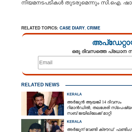
നിയമനടപടികൾ തുടരുമെന്നും സി.ഐ. ഷാജ
RELATED TOPICS:
CASE DIARY
,
CRIME
അപ്ഡേറ്റാ
ഒരു ദിവസത്തെ പ്രധാന
RELATED NEWS
KERALA
അർജുൻ ആയങ്കി 14 ദിവസം
റിമാൻഡിൽ; തലശേരി സ്‌പെഷ്
സബ് ജയിലിലേക്ക് മാറ്റി
KERALA
അർജുന് വേണ്ടി ക്രൗഡ് ഫണ്ടിംഗ്