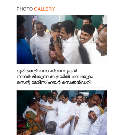
PHOTO
GALLERY
ദുരിതാശ്വാസ ക്യാമ്പുകൾ
സന്ദർശിക്കുന്ന വേളയിൽ ചമ്പക്കുളം
സെന്റ് മേരീസ് ഹയർ സെക്കൻഡറി
സ്കൂളിലെ ക്യാമ്പിലെത്തിയ എ.ഐ.സി.സി
ജനറൽ സെക്രട്ടറി കെ.സി
വേണുഗോപാൽ എം.പി കുരുന്നിനെ
എടുത്ത് ലാളിച്ചപ്പോൾ. സഹകരണ-
എക്സൈസ് വകുപ്പ് മന്ത്രി എം. ലിജു,
കൃഷിവകുപ്പ് മന്ത്രി ടി. സിദ്ദിഖ്, റെജി
ചെറിയാൻ എം. എൽ. എ എന്നിവർ സമീപം