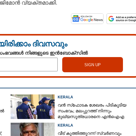
ിമോൻ വ്യക്തമാക്കി.
യിരിക്കാം ദിവസവും
 സംഭവങ്ങൾ നിങ്ങളുടെ ഇൻബോക്സിൽ
KERALA
വൻ സ്‌ഫോടക ശേഖരം പിടികൂടിയ
യൽ
സംഭവം; മലപ്പുറത്ത് നിന്നും
മുഖ്യസൂത്രധാരനെ എൻഐഎ
അറസ്റ്റ് ചെയ്‌തു
KERALA
;
വീട് കുത്തിത്തുറന്ന് സ്വർണവും