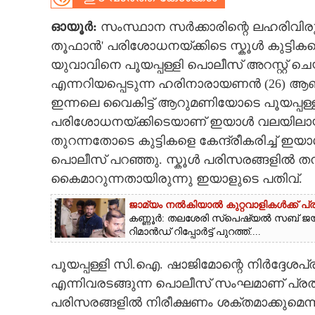
CARTOONS
ഓയൂർ:
സംസ്ഥാന സർക്കാരിന്റെ ലഹരിവിരുദ
തൂഫാൻ' പരിശോധനയ്ക്കിടെ സ്കൂൾ കുട്ടികളെ 
യുവാവിനെ പൂയപ്പള്ളി പൊലീസ് അറസ്റ്റ് ച
LITERATURE
എന്നറിയപ്പെടുന്ന ഹരിനാരായണൻ (26) ആണ്
ഇന്നലെ വൈകിട്ട് ആറുമണിയോടെ പൂയപ്പള്
ZOOM
പരിശോധനയ്ക്കിടെയാണ് ഇയാൾ വലയിലായത്
തുറന്നതോടെ കുട്ടികളെ കേന്ദ്രീകരിച്ച് ഇയ
CONTACT US
പൊലീസ് പറഞ്ഞു. സ്കൂൾ പരിസരങ്ങളിൽ തമ്പടി
കൈമാറുന്നതായിരുന്നു ഇയാളുടെ പതിവ്.
ജാമ്യം നൽകിയാൽ കുറ്റവാളികൾക്ക് പ്ര
കണ്ണൂർ: തലശേരി സ്‌പെഷ്യൽ സബ് ജയില
റിമാൻഡ് റിപ്പോർട്ട് പുറത്ത്....
പൂയപ്പള്ളി സി.ഐ. ഷാജിമോന്റെ നിർദ്ദേശ
എന്നിവരടങ്ങുന്ന പൊലീസ് സംഘമാണ് പ്രത
പരിസരങ്ങളിൽ നിരീക്ഷണം ശക്തമാക്കുമെന്ന