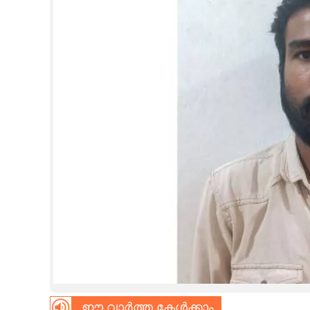
CINEMA
OPINION
PHOTOS
LIFESTYLE
SPIRITUAL
INFO+
ART
ASTRO
ഈ വാർത്ത കേൾക്കാം