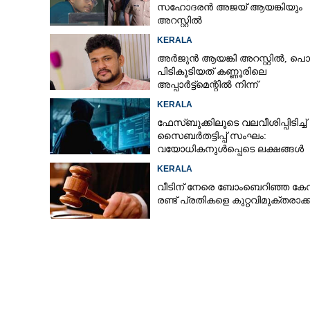
സഹോദരൻ അജയ് ആയങ്കിയും
അറസ്റ്റിൽ
KERALA
അർജുൻ ആയങ്കി അറസ്റ്റിൽ, പൊ
പിടികൂടിയത് കണ്ണൂരിലെ
അപ്പാർട്ട്‌മെന്റിൽ നിന്ന്
KERALA
ഫേസ്ബുക്കിലൂടെ വലവീശിപ്പിടിച്ച്
സൈബർതട്ടിപ്പ് സംഘം:
വയോധികനുൾപ്പെടെ ലക്ഷങ്ങൾ
നഷ്ടമായി
KERALA
വീടിന് നേരെ ബോംബെറിഞ്ഞ ക
രണ്ട് പ്രതികളെ കുറ്റവിമുക്തരാക്ക
ഓപ്പറേഷൻ തൂഫ