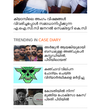
ക്യാമ്പിലെ അംഗം വിഷമങ്ങൾ
വിവരിച്ചപ്പോൾ സമാധാനിപ്പിക്കുന്ന
എ.ഐ.സി.സി ജനറൽ സെക്രട്ടറി കെ.സി
വേണുഗോപാൽ എം.പി. സഹകരണ-
എക്സൈസ് വകുപ്പ് മന്ത്രി എം. ലിജു,
TRENDING IN
CASE DIARY
എന്നിവർ
അർജുൻ ആയങ്കിയുമായി
ബന്ധമുള്ള അഞ്ചുപേർ
കസ്റ്റഡിയിൽ;
പിടിയിലായത്
തിരുവനന്തപുരത്ത് നിന്ന്
കഞ്ചാവ് വില്പന
ചോദ്യം ചെയ്ത
വിദ്യാർത്ഥികളെ മർദ്ദിച്ചു
കോടതിയിൽ നിന്ന്
മുങ്ങിയ പോക്സോ കേസ്
പ്രതി പിടിയിൽ