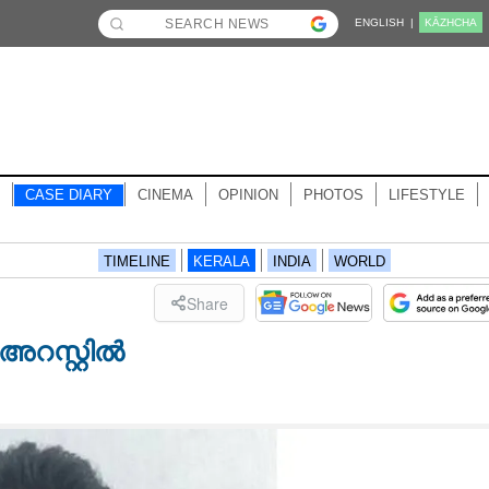
ENGLISH |
KĀZHCHA
CASE DIARY
CINEMA
OPINION
PHOTOS
LIFESTYLE
TIMELINE
KERALA
INDIA
WORLD
Share
റസ്റ്റിൽ