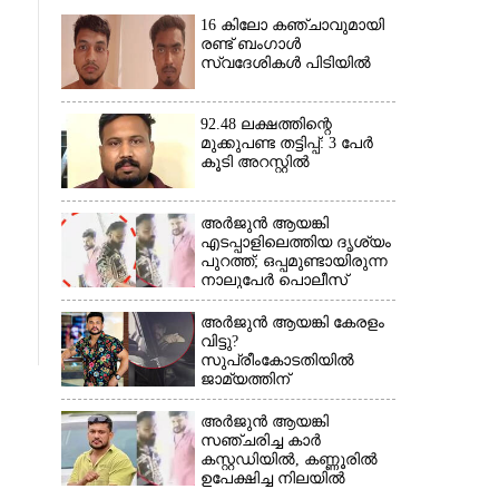
16 കിലോ കഞ്ചാവുമായി
രണ്ട് ബംഗാൾ
സ്വദേശികൾ പിടിയിൽ
92.48 ലക്ഷത്തിന്റെ
മുക്കുപണ്ട തട്ടിപ്പ്: 3 പേർ
കൂടി അറസ്റ്റിൽ
×
അർജുൻ ആയങ്കി
എടപ്പാളിലെത്തിയ ദൃശ്യം
പുറത്ത്; ഒപ്പമുണ്ടായിരുന്ന
നാലുപേർ പൊലീസ്
കസ്റ്റഡിയിൽ
അർജുൻ ആയങ്കി കേരളം
വിട്ടു?
സുപ്രീംകോടതിയിൽ
ജാമ്യത്തിന്
ശ്രമിക്കുന്നതായി സംശയം
അർജുൻ ആയങ്കി
സഞ്ചരിച്ച കാർ
കസ്റ്റഡിയിൽ,​ കണ്ണൂരിൽ
ഉപേക്ഷിച്ച നിലയിൽ
കണ്ടെത്തി