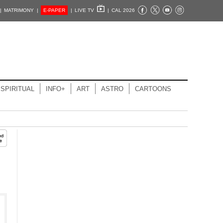
|
MATRIMONY |
E-PAPER
|
LIVE TV
|
CAL 2026
SPIRITUAL
INFO+
ART
ASTRO
CARTOONS