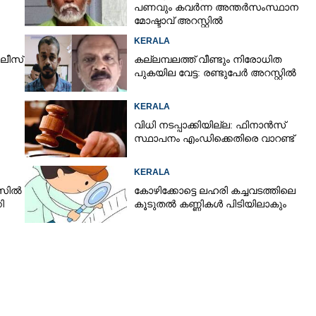
പണവും കവർന്ന അന്തർസംസ്ഥാന
മോഷ്ടാവ് അറസ്റ്റിൽ
KERALA
ലീസ്
കല്ലമ്പലത്ത് വീണ്ടും നിരോധിത
പുകയില വേട്ട: രണ്ടുപേർ അറസ്റ്റിൽ
KERALA
വിധി നടപ്പാക്കിയില്ല: ഫിനാൻസ്
Share this link
സ്ഥാപനം എംഡിക്കെതിരെ വാറണ്ട്
KERALA
േസിൽ
കോഴിക്കോട്ടെ ലഹരി കച്ചവടത്തിലെ
ി
കൂടുതൽ കണ്ണികൾ പിടിയിലാകും
Copy Link
ാനിൽ യുവാവ് അറസ്റ്റിൽ