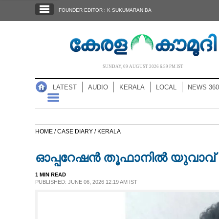
SECTIONS
FOUNDER EDITOR : K SUKUMARAN BA
HOME
LATEST
AUDIO
SUNDAY, 09 AUGUST 2026 6.59 PM IST
NOTIFIED NEWS
LATEST
AUDIO
KERALA
LOCAL
NEWS 360
POLL
KERALA
HOME /
CASE DIARY /
KERALA
LOCAL
ഓപ്പറേഷൻ തൂഫാനിൽ യുവാവ് അ
NEWS 360
1 MIN READ
PUBLISHED: JUNE 06, 2026 12:19 AM IST
CASE DIARY