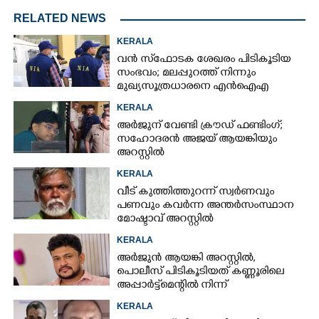
RELATED NEWS
KERALA
വൻ സ്‌ഫോടക ശേഖരം പിടികൂടിയ
സംഭവം; മലപ്പുറത്ത് നിന്നും
മുഖ്യസൂത്രധാരനെ എൻഐഎ
അറസ്റ്റ് ചെയ്‌തു
KERALA
അർജുന് വേണ്ടി ക്രൗഡ് ഫണ്ടിംഗ്;
സഹോദരൻ അജയ് ആയങ്കിയും
അറസ്റ്റിൽ
KERALA
വീട് കുത്തിത്തുറന്ന് സ്വർണവും
പണവും കവർന്ന അന്തർസംസ്ഥാന
മോഷ്ടാവ് അറസ്റ്റിൽ
KERALA
അർജുൻ ആയങ്കി അറസ്റ്റിൽ,
പൊലീസ് പിടികൂടിയത് കണ്ണൂരിലെ
അപ്പാർട്ട്‌മെന്റിൽ നിന്ന്
KERALA