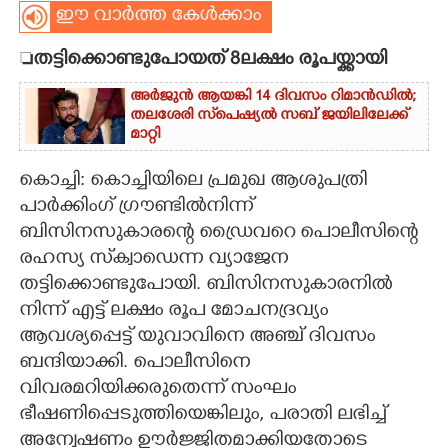
ഈ വാർത്ത കേൾക്കാം
CARTOONS

തട്ടിക്കൊണ്ടുപോയത് 8ലക്ഷം രൂപയ്ക്കായി
LITERATURE
അർജുൻ ആയങ്കി 14 ദിവസം റിമാൻഡിൽ;
തലശേരി സ്‌പെഷ്യൽ സബ് ജയിലിലേക്ക്
മാറ്റി
ZOOM
കൊച്ചി: കൊച്ചിയിലെ പ്രമുഖ ആശുപത്രി
പാർക്കിംഗ് ഗ്രൗണ്ടിൽനിന്ന്
CONTACT US
ബിസിനസുകാരന്റെ ഡ്രൈവറെ പൊലീസിന്റെ
രഹസ്യ സ്‌ക്വാഡെന്ന വ്യാജേന
തട്ടിക്കൊണ്ടുപോയി. ബിസിനസുകാരനിൽ
നിന്ന് എട്ട് ലക്ഷം രൂപ മോചനദ്രവ്യം
ആവശ്യപ്പെട്ട് യുവാവിനെ അഞ്ച് ദിവസം
ബന്ദിയാക്കി. പൊലീസിനെ
വിവരമറിയിക്കരുതെന്ന് സംഘം
ഭീഷണിപ്പെടുത്തിയെങ്കിലും, പരാതി ലഭിച്ച്
അന്വേഷണം ഊർജ്ജിതമാക്കിയതോടെ