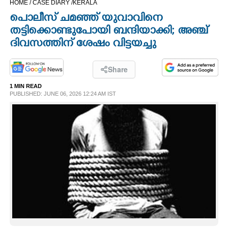
HOME /
CASE DIARY /
KERALA
CINEMA
പൊലീസ് ചമഞ്ഞ് യുവാവിനെ
തട്ടിക്കൊണ്ടുപോയി ബന്ദിയാക്കി; അഞ്ച്
OPINION
ദിവസത്തിന് ശേഷം വിട്ടയച്ചു
PHOTOS
Share
1 MIN READ
PUBLISHED: JUNE 06, 2026 12:24 AM IST
LIFESTYLE
SPIRITUAL
INFO+
ART
ASTRO