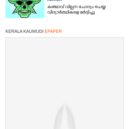
കഞ്ചാവ് വില്പന ചോദ്യം ചെയ്ത
വിദ്യാർത്ഥികളെ മർദ്ദിച്ചു
KERALA KAUMUDI
EPAPER