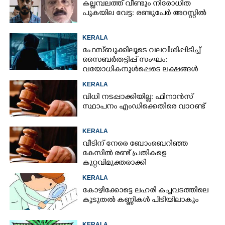
കല്ലമ്പലത്ത് വീണ്ടും നിരോധിത
പുകയില വേട്ട: രണ്ടുപേർ അറസ്റ്റിൽ
KERALA
ഫേസ്ബുക്കിലൂടെ വലവീശിപ്പിടിച്ച്
സൈബർതട്ടിപ്പ് സംഘം:
വയോധികനുൾപ്പെടെ ലക്ഷങ്ങൾ
നഷ്ടമായി
KERALA
വിധി നടപ്പാക്കിയില്ല: ഫിനാൻസ്
സ്ഥാപനം എംഡിക്കെതിരെ വാറണ്ട്
KERALA
വീടിന് നേരെ ബോംബെറിഞ്ഞ
കേസിൽ രണ്ട് പ്രതികളെ
കുറ്റവിമുക്തരാക്കി
KERALA
കോഴിക്കോട്ടെ ലഹരി കച്ചവടത്തിലെ
കൂടുതൽ കണ്ണികൾ പിടിയിലാകും
KERALA