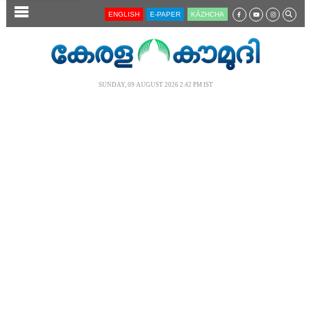
SECTIONS
ENGLISH
E-PAPER
KĀZHCHA
HOME
LATEST
SUNDAY, 09 AUGUST 2026 2.42 PM IST
AUDIO
NOTIFIED NEWS
POLL
KERALA
LOCAL
NEWS 360
CASE DIARY