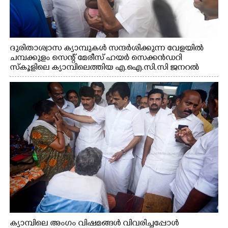
ദുരിതാശ്വാസ ക്യാമ്പുകൾ സന്ദർശിക്കുന്ന വേളയിൽ
ചമ്പക്കുളം സെന്റ് മേരീസ് ഹയർ സെക്കൻഡറി
സ്കൂളിലെ ക്യാമ്പിലെത്തിയ എ.ഐ.സി.സി ജനറൽ
സെക്രട്ടറി കെ.സി വേണുഗോപാൽ എം.പി കുരുന്നിനെ
എടുത്ത് ലാളിച്ചപ്പോൾ. സഹകരണ-എക്സൈസ്
വകുപ്പ് മന്ത്രി എം. ലിജു, കൃഷിവകുപ്പ് മന്ത്രി ടി. സിദ്ദിഖ്,
റെജി ചെറിയാൻ എം. എൽ. എ എന്നിവർ സമീപം
ക്യാമ്പിലെ അംഗം വിഷമങ്ങൾ വിവരിച്ചപ്പോൾ