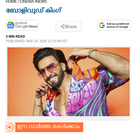
HOME /
CINEMA /
NEWS
CINEMA
ബോളിവുഡ് കിംഗ്
OPINION
Share
3 MIN READ
PHOTOS
PUBLISHED: MAY 24, 2026 12:25 AM IST
LIFESTYLE
SPIRITUAL
INFO+
ART
ഈ വാർത്ത കേൾക്കാം
ASTRO