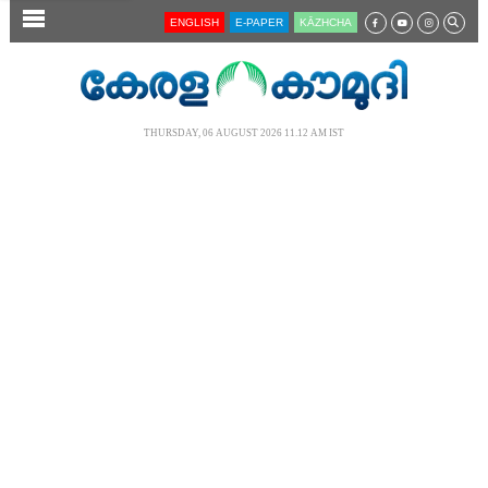
SECTIONS
ENGLISH
E-PAPER
KĀZHCHA
HOME
LATEST
THURSDAY, 06 AUGUST 2026 11.12 AM IST
AUDIO
NOTIFIED NEWS
POLL
KERALA
LOCAL
NEWS 360
CASE DIARY