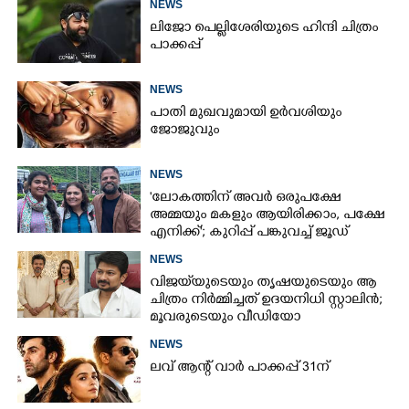
NEWS
ലിജോ പെല്ലിശേരിയുടെ ഹിന്ദി ചിത്രം
പാക്കപ്പ്
NEWS
പാതി മുഖവുമായി ഉർവശിയും
ജോജുവും
NEWS
'ലോകത്തിന് അവർ ഒരുപക്ഷേ
അമ്മയും മകളും ആയിരിക്കാം, പക്ഷേ
എനിക്ക്'; കുറിപ്പ് പങ്കുവച്ച് ജൂഡ്
NEWS
വിജയ്‌യുടെയും തൃഷയുടെയും ആ
ചിത്രം നിർമ്മിച്ചത് ഉദയനിധി സ്റ്റാലിൻ;
മൂവരുടെയും വീഡിയോ
ചർച്ചയാകുന്നു
NEWS
ലവ് ആന്റ് വാർ പാക്കപ്പ് 31ന്
×
Share this link