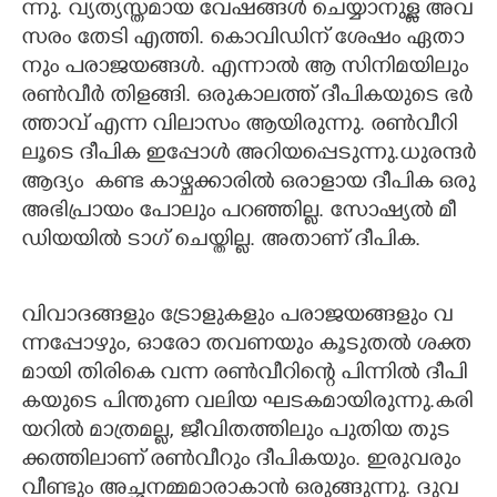
ന്നു.​ ​വ്യ​ത്യ​സ്ത​മാ​യ​ ​വേ​ഷ​ങ്ങ​ൾ​ ​ചെ​യ്യാ​നു​ള്ള​ ​അ​വ​
സ​രം​ ​തേ​ടി​ ​എ​ത്തി.​ ​കൊവി​ഡി​ന് ​ശേ​ഷം​ ​ഏ​താ​
നും​ ​പ​രാ​ജ​യ​ങ്ങ​ൾ.​ ​എ​ന്നാ​ൽ​ ​ആ​ ​സി​നി​മ​യി​ലും​ ​
ര​ൺ​വീ​ർ​ ​തി​ള​ങ്ങി.​ ​ഒ​രു​കാ​ല​ത്ത് ​ദീ​പി​ക​യു​ടെ​ ​ഭ​ർ​
ത്താ​വ് ​എ​ന്ന​ ​വി​ലാ​സം​ ​ആ​യി​രു​ന്നു.​ ​ര​ൺ​വീ​റി​
ലൂ​ടെ​ ​ദീ​പി​ക​ ​ഇ​പ്പോ​ൾ​ ​അ​റി​യ​പ്പെ​ടു​ന്നു.​ധു​ര​ന്ദ​ർ​
​ആ​ദ്യം ​ ​ക​ണ്ട​ ​കാ​ഴ്ച​ക്കാ​രി​ൽ​ ​ഒ​രാ​ളാ​യ​ ​ദീ​പി​ക​ ​ഒ​രു​
​അ​ഭി​പ്രാ​യം​ ​പോ​ലും​ ​പ​റ​ഞ്ഞി​ല്ല.​ ​സോ​ഷ്യ​ൽ​ ​മീ​
ഡി​യ​യി​ൽ​ ​ടാ​ഗ് ​ചെ​യ്തി​ല്ല.​ ​അ​താ​ണ് ​ദീ​പി​ക.
വി​വാ​ദ​ങ്ങ​ളും​ ​ട്രോ​ളു​ക​ളും​ ​പ​രാ​ജ​യ​ങ്ങ​ളും​ ​വ​
ന്ന​പ്പോ​ഴും,​ ​ഓ​രോ​ ​ത​വ​ണ​യും​ ​കൂ​ടു​ത​ൽ​ ​ശ​ക്ത​
മാ​യി​ ​തി​രി​കെ​ ​വ​ന്ന​ ​ര​ൺ​വീ​റി​ന്റെ​ ​പി​ന്നി​ൽ​ ​ദീ​പി​
ക​യു​ടെ​ ​പി​ന്തു​ണ​ ​വ​ലി​യ​ ​ഘ​ട​ക​മാ​യി​രു​ന്നു.​ക​രി​
യ​റി​ൽ​ ​മാ​ത്ര​മ​ല്ല,​​​ ​ജീ​വി​ത​ത്തി​ലും​ ​പു​തി​യ​ ​തു​ട​
ക്ക​ത്തി​ലാ​ണ് ​ര​ൺ​വീ​റും​ ​ദീ​പി​ക​യും.​ ​ഇ​രു​വ​രും​ ​
വീ​ണ്ടും​ ​അ​ച്ഛ​ന​മ്മ​മാ​രാ​കാ​ൻ​ ​ഒ​രു​ങ്ങു​ന്നു.​ ​ദു​വ​ ​