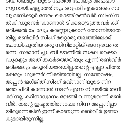
ടി​യ​ ​ത​ല​മു​ടി​യു​ടെ​ ​പേ​രി​ൽ​ ​പോ​ലും​ ​അ​പ​ഹാ​
സ്യ​നാ​യി.​എ​ല്ലാ​ത്തി​നും​ ​മ​റു​പ​ടി​ ​ഏ​ക​ദേ​ശം​ ​നാ​
ലു​ ​മ​ണി​ക്കൂ​ർ​ ​നേ​രം​ ​കൊ​ണ്ട് ​ര​ൺ​വീ​ർ​ ​സിം​ഗ് ​ന​
ൽ​കി.​'ധു​ര​ന്ദ​ർ​ ​"കാ​ണാ​ൻ​ ​ടി​ക്ക​റ്രെ​ടു​ത്ത​വ​ർ​ ​ക്ക്
ഒ​രി​ക്ക​ൽ​ ​പോ​ലും​ ​ക​ണ്ണെ​ടു​ക്കാ​ൻ​ ​തോ​ന്നി​യ​തേ​
യി​ല്ല.​ര​ൺ​വീ​ർ​ സിംഗ് ​മ​റ്റൊ​രു​ ​ത​ല​ത്തി​ലേ​ക്ക് ​
പോ​യി.​പു​തി​യ​ ​ഒ​രു​ ​സി​നി​മാ​റ്റി​ക് ​അ​നു​ഭ​വം​ ​ത​
ന്നെ​ ​ സ​മ്മാ​നി​ച്ചു.​ ​ബി​ ​ടൗ​ണി​ൽ​ ​സ​ക​ല​ ​റെ​ക്കാ​
ഡു​ക​ളും​ ​അ​ത് ​ത​ക​ർ​ത്തെ​റി​യും​ ​എ​ന്ന് ​ര​ൺ​വീ​ർ​
​ഒ​രി​ക്ക​ലും​ ​ക​രു​തി​യ​തേ​യി​ല്ല.​ത​ന്റെ​ ​എ​ല്ലാ​ ​ചീ​ത്ത​
പ്പേ​രും​ '​ധു​ര​ന്ദ​ർ​" ​നീ​ക്കി​യ​തി​ല​ല്ല​ ​ ​സ​ന്തോ​ഷം,​
അ​ച്ഛ​ൻ​ ​ജ​ഗ്ജി​ത് ​സിം​ഗ് ​ഭ​വ്‌​നാ​നി​യു​ടെ​ ​നി​റ​
ഞ്ഞ​ ​ചി​രി​ ​കാ​ണാ​ൻ​ ​ന​ട​ൻ​ ​എ​ന്ന​ ​നി​ല​യി​ൽ​ ​ത​നി​
ക്ക് ​ന​ല്ല​ ​ക​ഠി​നാ​ധ്വാ​നം​ ​വേ​ണ്ടി​ ​വ​ന്നു​വെ​ന്ന് ​ര​ൺ​
വീ​ർ.​ ​ത​ന്റെ​ ​ഇ​ഷ്ട​ത്തി​നൊ​പ്പം​ ​നി​ന്ന​ ​അ​ച്ഛ​നി​ല്ലാ​
യി​രു​ന്നെ​ങ്കി​ൽ​ ​ഇ​ന്ന് ​കാ​ണു​ന്ന​ ​ര​ൺ​വീ​ർ​ ​ഉ​ണ്ടാ​
കു​മാ​യി​രു​ന്നി​ല്ല​.​