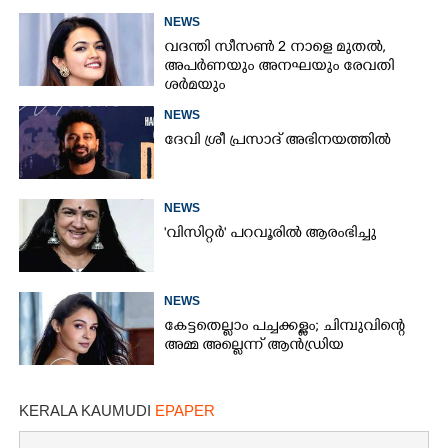
NEWS
വദന്തി സീസൺ 2 നാളെ മുതൽ,
അപർണയും അനഘയും രേവതി
ശർമയും
Copy Link
NEWS
ദേവി ശ്രീ പ്രസാദ് അഭിനയത്തിൽ
NEWS
'വിസിറ്റർ' പറവൂരിൽ ആരംഭിച്ചു
NEWS
കേട്ടതെല്ലാം പച്ചക്കള്ളം; ചിമ്പുവിന്റെ
അമ്മ അല്ലെന്ന് ആൻഡ്രിയ
KERALA KAUMUDI
EPAPER