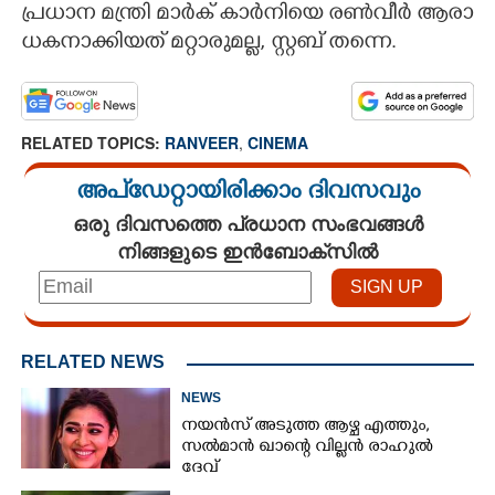
പ്ര​ധാ​ന​ ​മ​ന്ത്രി​ ​മാ​ർ​ക് ​കാ​ർ​നിയെ​ ര​ൺ​വീ​ർ​ ​ആ​രാ​
ധ​ക​നാ​ക്കിയത് മറ്റാരുമല്ല,​ സ്റ്റബ് തന്നെ.
RELATED TOPICS:
RANVEER
,
CINEMA
അപ്ഡേറ്റായിരിക്കാം ദിവസവും
ഒരു ദിവസത്തെ പ്രധാന സംഭവങ്ങൾ
നിങ്ങളുടെ ഇൻബോക്സിൽ
RELATED NEWS
NEWS
നയൻസ് അടുത്ത ആഴ്ച എത്തും,
സൽമാൻ ഖാന്റെ വില്ലൻ രാഹുൽ
ദേവ്