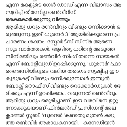
എ​ന്ന​ ​മ​ക​ളു​ടെ​ ​ഗേ​ൾ​ ​ഡാ​ഡ് ​എ​ന്ന​ ​വി​ലാ​സം​ ​ആ​
സ്വ​ദി​ച്ച് ​തീ​ർ​ന്നി​ല്ല​ ​ര​ൺ​വീ​റി​ന്.
കൈ​കോ​ർ​ക്കു​ന്നു​ ​വീ​ണ്ടും
ആ​ദി​ത്യ​ ​ധ​റും​ ​ര​ൺ​വീ​റും​ ​വീ​ണ്ടും​ ​ഒ​ന്നി​ക്കാ​ൻ​ ​ഒ​
രു​ങ്ങു​ന്നു.​ഇ​ത് ​'ധു​ര​ന്ദ​ർ​ 3​ "​ആ​യി​രി​ക്കു​മെ​ന്ന​ ​പ്ര​
ചാ​ര​ണം​ ​ശ​ക്തം.​ ​സ്പോ​ർ​ട്സ് ​സി​നി​മ​ ​ആ​ണെ​
ന്നും​ ​വാ​ർ​ത്ത​ക​ൾ.​ ​ആ​ദി​ത്യ​ ​ധ​റി​ന്റെ​ ​അ​ടു​ത്ത​ ​
സി​നി​മ​യി​ലും​ ​ര​ൺ​വീ​ർ​ ​സിം​ഗ് ​ത​ന്നെ​ ​നാ​യ​ക​ൻ​ ​
എ​ന്ന് ​ബോ​ളി​വു​ഡ് ​ഉ​റ​പ്പി​ക്കു​ന്നു.​ ‘​ധു​ര​ന്ദ​ർ​’​ ​ഫ്രാ​
ഞ്ചൈ​സി​യി​ലൂ​ടെ​ ​വ​ലി​യ​ ​ത​രം​ഗം​ ​സൃ​ഷ്ടി​ച്ച​ ​ഈ​ ​
കൂ​ട്ടു​കെ​ട്ട് ​വീ​ണ്ടും​ ​ഒ​ന്നി​ക്കു​മ്പോ​ൾ​ ​ഇ​ന്ത്യ​ൻ​ ​
ബോ​ക്സ് ​ഒാ​ഫീ​സ് ​വീ​ണ്ടും​ ​റെ​ക്കോ​ർ​ഡു​ക​ൾ​ ​ഭേ​
ദി​ക്കും​ ​എ​ന്ന് ​ഉ​റ​പ്പി​ക്കാം.​ ​വ​രു​ന്ന​ത് ​ര​ൺ​വീ​റും​ ​
ആ​ദി​ത്യ​ ​ധ​റും​ ​ഒ​രു​മി​ച്ചാ​ണ്.​ ​ഈ​ ​വ​ര​വി​നെ ഉറ്റു​
നോ​ക്കു​ക​യാ​ണ് ​ഫി​ൻ​ല​ൻ​ഡ് ​പ്ര​സി​ഡ​ന്റ് ​അ​ല​
ക്സാ​ണ്ട​‌​ർ​ ​സ്റ്റ​ബ്.​ ​'ധു​ര​ന്ദ​ർ​ "​ക​ണ്ട​തു​ ​മു​ത​ൽ​ ​ക​ടു​
ത്ത​ ​ര​ൺ​വീ​ർ​ ​ആ​രാ​ധ​കനായി. ​ ​ കനേഡിയൻ ​