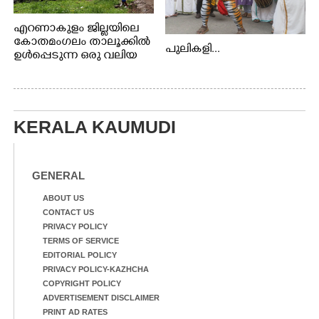
എറണാകുളം ജില്ലയിലെ
കോതമംഗലം താലൂക്കിൽ
പുലികളി...
ഉൾപ്പെടുന്ന ഒരു വലിയ
ഗ്രാമപഞ്ചായത്താണ് കുട്ട
മ്പുഴ ഗ്രാമ പഞ്ചായത്ത്.
ആദിവാസി ഊരുകളായ
വെള്ളാരംകുത്ത്,
കത്തിപ്പാറ, ഉറിയംപെട്ടി,
KERALA KAUMUDI
തേക്കല്ല്, വെട്ടിക്കല്ല്,
മഞ്ചപ്പാറ എന്നീ ആറു
സ്ഥലങ്ങളിലേക്കുള്ള
GENERAL
പ്രധാന സഞ്ചാര
മാർഗമാണ് ഈ കാണുന്ന
ABOUT US
കടത്ത് വള്ളം
CONTACT US
PRIVACY POLICY
TERMS OF SERVICE
EDITORIAL POLICY
PRIVACY POLICY-KAZHCHA
COPYRIGHT POLICY
ADVERTISEMENT DISCLAIMER
PRINT AD RATES