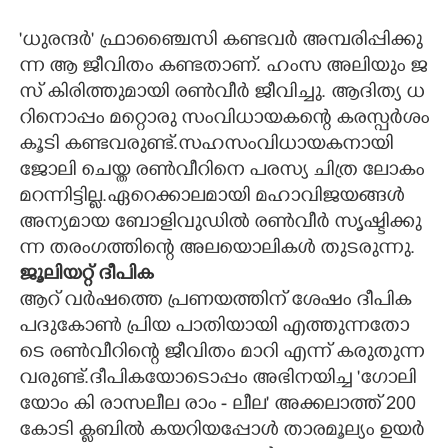
'ധു​ര​ന്ദ​ർ​" ​ഫ്രാ​ഞ്ചൈ​സി​ ​ക​ണ്ട​വ​ർ​ ​അ​മ്പ​രി​പ്പി​ക്കു​
ന്ന​ ​ആ​ ​ജീ​വി​തം​ ​ക​ണ്ട​താ​ണ്.​ ​ഹം​സ​ ​അ​ലി​യും​ ​ജ​
സ് ​കി​രി​ത്തു​മാ​യി​ ​ര​ൺ​വീ​ർ​ ​ജീ​വി​ച്ചു.​ ​ആ​ദി​ത്യ​ ​ധ​
റി​നൊ​പ്പം​ ​മ​റ്റൊ​രു​ ​സം​വി​ധാ​യ​ക​ന്റെ​ ​ക​ര​സ്പ​ർ​ശം​
​കൂ​ടി​ ​ക​ണ്ട​വ​രു​ണ്ട്.​സ​ഹ​സം​വി​ധാ​യ​ക​നാ​യി​ ​
ജോ​ലി​ ​ചെ​യ്ത​ ​ര​ൺ​വീ​റി​നെ​ ​പ​ര​സ്യ​ ​ചി​ത്ര​ ​ലോ​കം​ ​
മ​റ​ന്നി​ട്ടി​ല്ല.​ഏ​റെ​ക്കാ​ല​മാ​യി​ ​മ​ഹാ​വി​ജ​യ​ങ്ങ​ൾ​ ​
അ​ന്യ​മാ​യ​ ​ബോ​ളി​വു​ഡി​ൽ​ ​ര​ൺ​വീ​ർ​ ​സൃ​ഷ്ടി​ക്കു​
ന്ന​ ​ത​രംഗത്തിന്റെ അലയൊലികൾ തുടരുന്നു.
ജൂ​ലി​യറ്റ് ​ദീ​പിക
ആ​റ് ​വ​ർ​ഷ​ത്തെ​ ​പ്ര​ണ​യ​ത്തി​ന് ​ശേ​ഷം​ ​ദീ​പി​ക​ ​
പ​ദു​കോ​ൺ​ ​പ്രി​യ​ ​പാ​തി​യാ​യി​ ​എ​ത്തു​ന്ന​തോ​
ടെ​ ​ര​ൺ​വീ​റി​ന്റെ​ ​ജീ​വി​തം​ ​മാ​റി​ ​എ​ന്ന് ​ക​രു​തു​ന്ന​
വ​രു​ണ്ട്.​ദീ​പിക​യോ​ടൊ​പ്പം​ ​അ​ഭി​ന​യി​ച്ച​ ​'ഗോ​ലി​
യോം​ ​കി​ ​രാ​സ​ലീ​ല​ ​രാം - ​ലീ​ല​" ​അ​ക്ക​ലാ​ത്ത് 200​ ​
കോ​ടി​ ​ക്ള​ബി​ൽ​ ​ക​യ​റി​യ​പ്പോ​ൾ​ ​താ​ര​മൂ​ല്യം​ ​ഉ​യ​ർ​