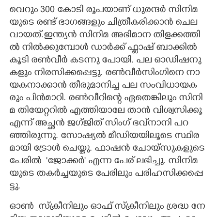
വെ​റും​ 300​ ​കോ​ടി​ ​രൂ​പ​യാ​ണ് ​ധു​ര​ന്ദ​ർ​ ​സി​നി​മ​
യു​ടെ​ ​ര​ണ്ട് ​ഭാ​ഗ​ങ്ങ​ളും​ ​ചി​ത്രീ​ക​രി​ക്കാ​ൻ​ ​ചെ​ല​
വാ​യ​ത്.​ഇ​ന്ത്യ​ൻ​ ​സി​നി​മ​ ​അ​ഭി​മാ​ന​ ​തി​ള​ക്ക​ത്തി​
ൽ​ ​നി​ൽ​ക്കു​മ്പോ​ൾ​ ​ഡാ​ർ​ക്ക് ​ഫ്ലാ​ഷ് ​ബാ​ക്കി​ൽ​ ​
കൂ​ടി​ ​ര​ൺ​വീ​ർ​ ​ക​ട​ന്നു​ ​പോ​യി. പ​ല​ ​ഓ​ഡി​ഷ​നു​
ക​ളും​ ​നി​ര​സി​ക്ക​പ്പെ​ട്ടു.​ ​ര​ൺ​വീ​ർ​സിം​ഗി​നെ​ ​നാ​
യ​ക​നാ​ക്കാ​ൻ​ ​തീ​രു​മാ​നി​ച്ച ​പ​ല​ ​സം​വി​ധാ​യ​ക​
രും​ ​പി​ൻ​മാ​റി.​ ​ര​ൺ​വീ​റി​ന്റെ​ ​ഏ​തെ​ങ്കി​ലും​ ​സി​നി​
മ​ ​തി​യേ​റ്റ​റി​ൽ​ ​എ​ത്തി​യാ​ലേ​ ​താ​ൻ​ ​വി​ശ്വ​സി​ക്കൂ​ ​
എ​ന്ന് ​അ​ച്ഛ​ൻ​ ​ജ​ഗ്ജി​ത് ​സിം​ഗ് ​ഭ​വ്‌​നാ​നി​ ​പ​റ​
ഞ്ഞി​രു​ന്നു.​ ​സോ​ഷ്യ​ൽ​ ​മീ​ഡി​യ​യി​ലൂ​ടെ​ ​സ്ഥി​ര​
മാ​യി​ ​ട്രോ​ൾ​ ​ചെ​യ്തു.​ ​ഫാ​ഷ​ൻ​ ​ചോ​യ്സു​ക​ളു​ടെ​ ​
പേ​രി​ൽ​ ​ 'ജോ​ക്ക​ർ​' എ​ന്ന​ ​പേ​ര് ​ല​ഭി​ച്ചു.​ ​സി​നി​മ​
യു​ടെ​ ​ത​ക​ർ​ച്ച​യു​ടെ​ ​പേ​രി​ലും​ ​പ​രി​ഹ​സി​ക്ക​പ്പെ​
ട്ടു.
​​ഓൺ ​ ​സ്ക്രീ​നി​ലും​ ​ഓ​ഫ് ​സ്ക്രീ​നി​ലും​ ​ശ്ര​ദ്ധ​ ​നേ​