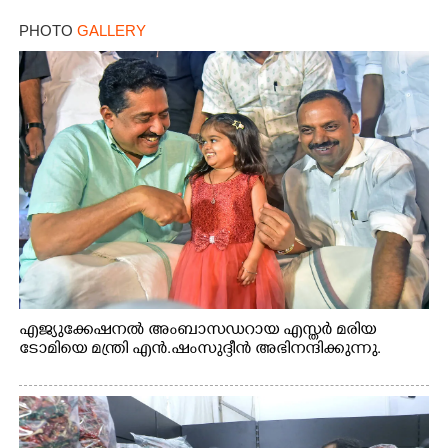
PHOTO
GALLERY
എജ്യുക്കേഷനൽ അംബാസഡറായ എസ്തർ മരിയ
ടോമിയെ മന്ത്രി എൻ.ഷംസുദ്ദീൻ അഭിനന്ദിക്കുന്നു.