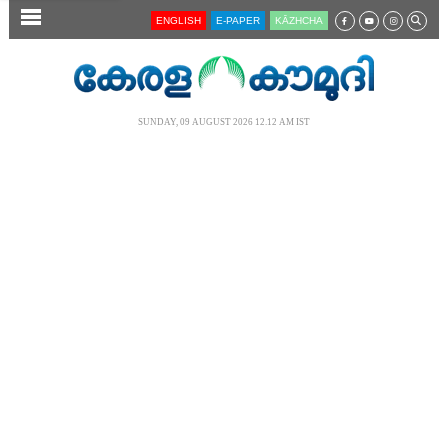
SECTIONS
ENGLISH
E-PAPER
KĀZHCHA
HOME
LATEST
SUNDAY, 09 AUGUST 2026 12.12 AM IST
AUDIO
NOTIFIED NEWS
POLL
KERALA
LOCAL
NEWS 360
CASE DIARY