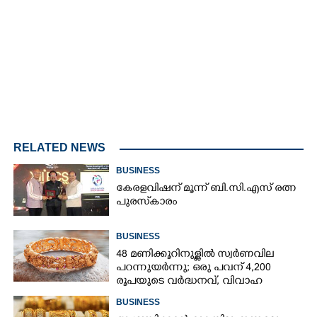
3.01%
/
Unmute
RELATED NEWS
BUSINESS
കേരളവിഷന് മൂന്ന് ബി.സി.എസ് രത്ന
പുരസ്‌കാരം
BUSINESS
48 മണിക്കൂറിനുള്ളിൽ സ്വർണവില
പറന്നുയർന്നു; ഒരു പവന് 4,200
രൂപയുടെ വർദ്ധനവ്, വിവാഹ
സീസണിൽ കനത്ത തിരിച്ചടി
BUSINESS