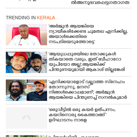
ൽ അനുഭവപ്പെട്ട ഗതാഗത
അത്‌ലറ്റിക്
ക്കുരുക്ക്
ചാമ്പ്യൻഷിപ്പിൽ അണ്ടർ
20 ആൺകുട്ടികളുടെ 200
TRENDING IN
KERALA
മീറ്റർ ഓട്ടം ഫൈനൽ
'അർജുൻ ആയങ്കിയെ
മത്സരത്തിനിടെ സിന്തറ്റിക്
ന്യായീകരിക്കേണ്ട ചുമതല എനിക്കില്ല,
ട്രാക്കിന് കുറുകെ ഓടുന്ന
അയാൾക്കെതിരെ
നായകൾ.
നടപടിയെടുത്തോട്ടെ'
'ആയുധപ്പുരയിലെ തോക്കുകൾ
തികയാതെ വരും, ഇത് ബീഹാറോ
യുപിയോ അല്ല';ആയങ്കിക്ക്
പിന്തുണയുമായി ആകാശ് തില്ലങ്കേരി
'എനിക്കയാളോട് വല്ലാത്ത സ്‌നേഹം
തോന്നുന്നു, മനസ്
നിങ്ങൾക്കൊപ്പമാണ്'; അർജുൻ
ആയങ്കിയെ പിന്തുണച്ച് സനൽകുമാർ
'ഒരുവീട്ടിൽ ഒരു കയർ ഉത്പന്നം,
കയറിനൊരു കൈത്താങ്ങ് '
ഉദ്ഘാടനം നാളെ