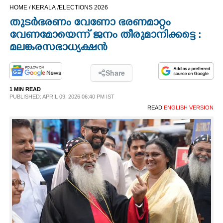
HOME /
KERALA /
ELECTIONS 2026
CINEMA
തുടര്‍ഭരണം വേണോ ഭരണമാറ്റം
വേണമോയെന്ന് ജനം തീരുമാനിക്കട്ടെ :
OPINION
മലങ്കരസഭാധ്യക്ഷന്‍
PHOTOS
Share
1 MIN READ
LIFESTYLE
PUBLISHED: APRIL 09, 2026 06:40 PM IST
READ
ENGLISH VERSION
SPIRITUAL
INFO+
ART
ASTRO