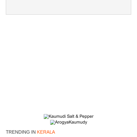
×
Share this link
Copy Link
TRENDING IN
KERALA