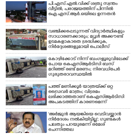
പി.എസ്.എൽ.വിക്ക് ശത്രു സ്വന്തം
വീട്ടിൽ,​ പരാജയത്തിന് പിന്നിൽ
ഐ.എസ്.ആർ.ഒയിലെ ഉന്നതൻ
വഞ്ചിക്കപ്പെടുന്നത് വിദ്യാർത്ഥികളും
സാധാരണക്കാരും; മ്യൂൾ അക്കൗണ്ട്
ഉടമകളാകാതെ ശ്രദ്ധിക്കുക,
നിർദ്ദേശങ്ങളുമായി പൊലീസ്
കോഴിക്കോട് നിന്ന് ബംഗളൂരുവിലേക്ക്
പോയ കെഎസ്‌ആർടിസി ബസ്
മറിഞ്ഞ് രണ്ട് മരണം; നിരവധിപേർ
ഗുരുതരാവസ്ഥയിൽ
പത്ത് മണിക്കൂർ യാത്രയ്‌ക്ക് ഒറ്റ
ഡ്രൈവർ മാത്രം; വിശ്രമം
ലഭിക്കാത്തതാണ് കെഎസ്‌ആർടിസി
അപകടത്തിന് കാരണമെന്ന്
വിമർശനം
'അർജുൻ ആയങ്കിയെ വെടിവയ്ക്കാൻ
നിർദേശം നൽകിയിട്ടില്ല'; ഗുണ്ടകൾ
പലതും പറയുമെന്ന് രമേശ്
ചെന്നിത്തല