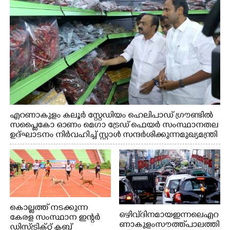
എറണാകുളം കലൂർ സ്റ്റേഡിയം ഹെലിപാഡ് ഗ്രൗണ്ടിൽ
സപ്ളൈകോ ഓണം മെഗാ ട്രേഡ് ഫെയർ സംസ്ഥാനതല
ഉദ്ഘാടനം നിർവഹിച്ച് സ്റ്റാൾ സന്ദർശിക്കുന്ന മുഖ്യമന്ത്രി
വി.ഡി. സതീശൻ. മന്ത്രി അനൂപ് ജേക്കബ് സമീപം
കൊല്ലത്ത് നടക്കുന്ന
ഒഴിവ് ദിനമായ ഇന്നലെ എറ
കേരള സംസ്ഥാന ഇന്റർ
ണാകുളം സൗത്ത് പാലത്തി
ഡിസ്ട്രിക്റ്റ് ക്ലബ്