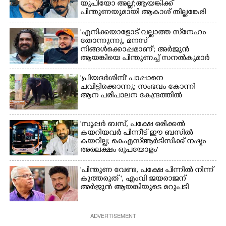
യുപിയോ അല്ല';ആയങ്കിക്ക്
നായകൾ.
പിന്തുണയുമായി ആകാശ് തില്ലങ്കേരി
'എനിക്കയാളോട് വല്ലാത്ത സ്‌നേഹം
തോന്നുന്നു, മനസ്
നിങ്ങൾക്കൊപ്പമാണ്'; അർജുൻ
ആയങ്കിയെ പിന്തുണച്ച് സനൽകുമാർ
'പ്രിയദർശിനി' പാപ്പാനെ
ചവിട്ടിക്കൊന്നു; സംഭവം കോന്നി
ആന പരിപാലന കേന്ദ്രത്തിൽ
'സൂപ്പർ ബസ്, പക്ഷേ ഒരിക്കൽ
കയറിയവർ പിന്നീട് ഈ ബസിൽ
കയറില്ല; കെഎസ്ആർടിസിക്ക് നഷ്ടം
അരലക്ഷം രൂപയോളം'
"പിന്തുണ വേണ്ട,​ പക്ഷേ പിന്നിൽ നിന്ന്
കുത്തരുത് ", എംവി ജയരാജന്
അർജുൻ ആയങ്കിയുടെ മറുപടി
ADVERTISEMENT