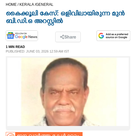
HOME /
KERALA /
GENERAL
CINEMA
കൈക്കൂലി കേസ്: ഒളിവിലായിരുന്ന മുൻ
ബി.ഡി.ഒ അറസ്റ്റിൽ
OPINION
Share
PHOTOS
1 MIN READ
PUBLISHED: JUNE 03, 2026 12:59 AM IST
LIFESTYLE
SPIRITUAL
INFO+
ART
ASTRO