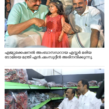
എജ്യുക്കേഷനൽ അംബാസഡറായ എസ്തർ മരിയ
ടോമിയെ മന്ത്രി എൻ.ഷംസുദ്ദീൻ അഭിനന്ദിക്കുന്നു.