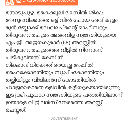
ഈ വാർത്ത കേൾക്കാം
CARTOONS
തൊടുപുഴ: കൈക്കൂലി കേസിൽ ശിക്ഷ
അനുഭവിക്കാതെ ഒളിവിൽ പോയ ദേവികുളം
LITERATURE
മുൻ ബ്ലോക്ക് ഡെവലപ്‌മെന്റ് ഓഫീസറും
തിരുവനന്തപുരം അമരവിള സ്വദേശിയുമായ
എം.ജി. അജയകുമാർ (68) അറസ്റ്റിൽ.
ZOOM
തിരുവനന്തപുരത്തെ വീട്ടിൽ നിന്നാണ്
പിടികൂടിയത്. കേസിൽ
CONTACT US
ശിക്ഷാവിധിക്കെതിരെയുള്ള അപ്പീൽ
ഹൈക്കോടതിയും സുപ്രീംകോടതിയും
തള്ളിയിട്ടും വിജിലൻസ് കോടതിയിൽ
ഹാജരാകാതെ ഒളിവിൽ കഴിയുകയായിരുന്നു.
ഇടുക്കി പൂപ്പാറ സ്വദേശിയുടെ പരാതിയിലാണ്
ഇയാളെ വിജിലൻസ് നേരത്തെ അറസ്റ്റ്
ചെയ്തത്.
ADVERTISEMENT