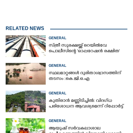
RELATED NEWS
GENERAL
സ്ത്രീ സുരക്ഷയ്ക്ക് റെയിൽവേ
പൊലീസിന്റെ 'ഓപ്പറേഷൻ രക്ഷിത'
GENERAL
സ്ഥലമാറ്റങ്ങൾ ദുരിതാശ്വാസത്തിന്
തടസം :കെ.ജി.ഒ.എ
GENERAL
കുതിരാൻ മണ്ണിടിച്ചിൽ: വിദഗ്ധ
പരിശോധന ആവശ്യമെന്ന് റിപ്പോർട്ട്
GENERAL
ആയുഷ് സർവകലാശാല