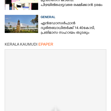
മുൻഗണന കാർഡ്:
പിഴയിൽപ്പെട്ടവരെ രക്ഷിക്കാൻ ശ്രമം
GENERAL
എൻഡോസൾഫാൻ
ദുരിതബാധിതർക്ക് 14.40കോടി,
പ്രതിമാസ സഹായം തുടരും
KERALA KAUMUDI
EPAPER