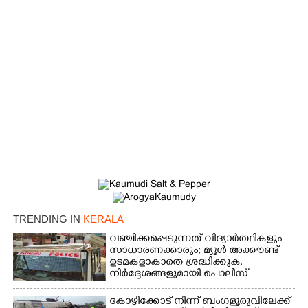
×
Share this link
Copy Link
TRENDING IN
KERALA
വഞ്ചിക്കപ്പെടുന്നത് വിദ്യാർത്ഥികളും
സാധാരണക്കാരും; മ്യൂൾ അക്കൗണ്ട്
ഉടമകളാകാതെ ശ്രദ്ധിക്കുക,
നിർദ്ദേശങ്ങളുമായി പൊലീസ്
കോഴിക്കോട് നിന്ന് ബംഗളൂരുവിലേക്ക്