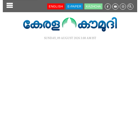
SECTIONS
ENGLISH
E-PAPER
KĀZHCHA
HOME
LATEST
SUNDAY, 09 AUGUST 2026 3.08 AM IST
AUDIO
NOTIFIED NEWS
POLL
KERALA
LOCAL
NEWS 360
CASE DIARY