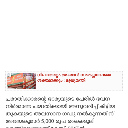
വിലക്കയറ്റം തടയാൻ സപ്ലൈകോയെ
ശക്തമാക്കും : മുഖ്യമന്ത്രി
പരാതിക്കാരന്റെ ഭാര്യയുടെ പേരിൽ ഭവന
നിർ‌മ്മാണ പദ്ധതിക്കായി അനുവദിച്ച് കിട്ടിയ
തുകയുടെ അവസാന ഗഡു നൽകുന്നതിന്
അജയകുമാ‌ർ 5,000 രൂപ കൈക്കൂലി