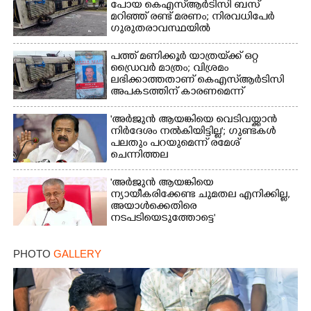
പോയ കെഎസ്‌ആർടിസി ബസ്
മറിഞ്ഞ് രണ്ട് മരണം; നിരവധിപേർ
ഗുരുതരാവസ്ഥയിൽ
പത്ത് മണിക്കൂർ യാത്രയ്‌ക്ക് ഒറ്റ
ഡ്രൈവർ മാത്രം; വിശ്രമം
ലഭിക്കാത്തതാണ് കെഎസ്‌ആർടിസി
അപകടത്തിന് കാരണമെന്ന്
വിമർശനം
'അർജുൻ ആയങ്കിയെ വെടിവയ്ക്കാൻ
നിർദേശം നൽകിയിട്ടില്ല'; ഗുണ്ടകൾ
പലതും പറയുമെന്ന് രമേശ്
ചെന്നിത്തല
'അർജുൻ ആയങ്കിയെ
ന്യായീകരിക്കേണ്ട ചുമതല എനിക്കില്ല,
അയാൾക്കെതിരെ
നടപടിയെടുത്തോട്ടെ'
PHOTO
GALLERY