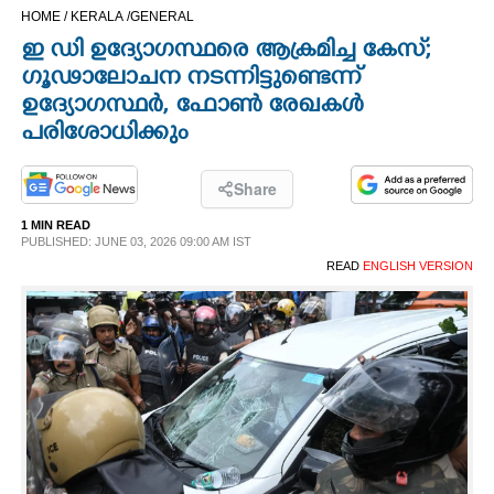
HOME /
KERALA /
GENERAL
CINEMA
ഇ ഡി ഉദ്യോഗസ്ഥരെ ആക്രമിച്ച കേസ്;
ഗൂഢാലോചന നടന്നിട്ടുണ്ടെന്ന്
OPINION
ഉദ്യോഗസ്ഥർ, ഫോൺ രേഖകൾ
പരിശോധിക്കും
PHOTOS
Share
LIFESTYLE
1 MIN READ
PUBLISHED: JUNE 03, 2026 09:00 AM IST
READ
ENGLISH VERSION
SPIRITUAL
INFO+
ART
ASTRO