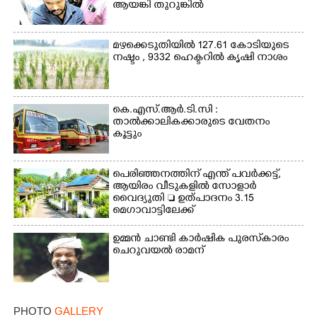
ആയങ്കി തുറുങ്കിൽ
മഴക്കെടുതിയിൽ 127.61 കോടിയുടെ
നഷ്ടം , 9332 ഹെക്ടറിൽ കൃഷി നാശം
കെ.എസ്.ആർ.ടി.സി :
താൽക്കാലികക്കാരുടെ വേതനം
കൂട്ടും
പെരിഞ്ഞനത്തിന് എന്ത് പവർക്കട്ട്,​
ആയിരം വീടുകളിൽ സോളാർ
വൈദ്യുതി  ഉത്പാദനം 3.15
മെഗാവാട്ടിലേക്ക്
ഉമ്മൻ ചാണ്ടി കാർഷിക പുരസ്‌കാരം
ചെറുവയൽ രാമന്
PHOTO
GALLERY