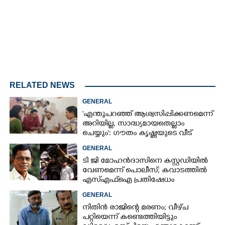
RELATED NEWS
GENERAL
'എന്തുപറഞ്ഞ് ആശ്വസിപ്പിക്കണമെന്ന്
അറിയില്ല, സാദ്ധ്യമായതെല്ലാം
ചെയ്യും': ഗൗതം കൃഷ്ണയുടെ വീട്
സന്ദർശിച്ച് മുഖ്യമന്ത്രി
GENERAL
ടി ജി മോഹൻദാസിനെ കസ്റ്റഡിയിൽ
വേണമെന്ന് പൊലീസ്; കവാടത്തിൽ
എസ്എഫ്ഐ പ്രതിഷേധം
GENERAL
നിതിൻ രാജിന്റെ മരണം; വീഴ്‌ച
പറ്റിയെന്ന് കണ്ടെത്തിയിട്ടും