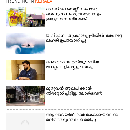
TRENDING IN
KERALA
വിദ്യാഭവൻ സർദാർ
പട്ടേൽ സഭാഗൃഹത്തിൽ
ശബരിമല നെയ്യ് ഇടപാട് :
എം. അക്ഷതയുടെ
അന്വേഷണം മുൻ ദേവസ്വം
ഉദ്യോഗസ്ഥനിലേക്ക്
നേതൃത്വത്തിൽ
അവതരിപ്പിച്ച ലയ നമൻ
കഥക് നൃത്തത്തിൽ നിന്ന്
 വിമാനം ആകാശച്ചുഴിയിൽ: പൈലറ്റ്
ലഹരി ഉപയോഗിച്ചു
കോതമംഗലത്ത് തുടങ്ങിയ
വെല്ലുവിളി കണ്ണൂരിൽ ശൂ...
മുഴുവൻ ആലപിക്കാൻ
നിർദ്ദേശിച്ചിട്ടില്ല: ലോക്ഭവൻ
അട്ടപ്പാടിയിൽ കാർ കൊക്കയിലേക്ക്
മറിഞ്ഞ് മൂന്ന് പേർ മരിച്ചു