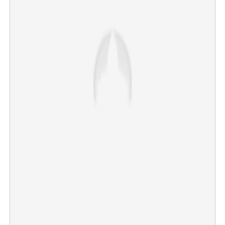
×
Share this link
Copy Link