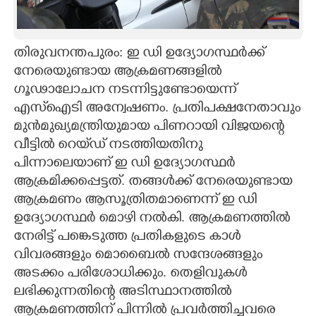
CARTOONS
തിരുവനന്തപുരം: ഇ ഡി ഉദ്യോഗസ്ഥർക്ക്
LITERATURE
നേരെയുണ്ടായ ആക്രമണങ്ങളിൽ
ഗൂഢാലോചന നടന്നിട്ടുണ്ടോയെന്ന്
ZOOM
എസ്ഐടി അന്വേഷണം. പ്രതിപക്ഷനേതാവും
മുൻമുഖ്യമന്ത്രിയുമായ പിണറായി വിജയന്റെ
വീട്ടിൽ റെയ്‌ഡ് നടത്തിയതിനു
CONTACT US
പിന്നാലെയാണ് ഇ ഡി ഉദ്യോഗസ്ഥർ
ആക്രമിക്കപ്പെട്ടത്. തങ്ങൾക്ക് നേരെയുണ്ടായ
ആക്രമണം ആസൂത്രിതമാണെന്ന് ഇ ഡി
ഉദ്യോഗസ്ഥർ മൊഴി നൽകി. ആക്രമണത്തിൽ
നേരിട്ട് പങ്കെടുത്ത പ്രതികളുടെ കാൾ
വിവരങ്ങളും മൊബൈൽ സന്ദേശങ്ങളും
അടക്കം പരിശോധിക്കും. തെളിവുകൾ
ലഭിക്കുന്നതിന്റെ അടിസ്ഥാനത്തിൽ
ആക്രമണത്തിന് പിന്നിൽ പ്രവർത്തിച്ചവരെ