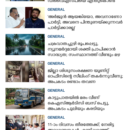
ഡിവൈഎസ്‌പിയെ എന്തുകൊണ്ട്
സസ്‌പെൻഡ് ചെയ്തില്ലെന്ന്
GENERAL
ഹൈക്കോടതി
'അർജുൻ ആയങ്കിയോ, അവനാണോ
പാർട്ടി, അവനെ പിന്തുണയ്‌ക്കുന്നവർ
പാർട്ടിക്കാരല്ല'
GENERAL
ചക്രവാതച്ചുഴി രൂപപ്പെട്ടു,
ന്യൂനമർദ്ദമായി ശക്തി പ്രാപിക്കാൻ
സാദ്ധ്യത; സംസ്ഥാനത്ത് വീണ്ടും മഴ
വരുന്നു
GENERAL
ജില്ലാ ശിശുസംരക്ഷണ യൂണിറ്റ്
ഓഫീസിന്റെ സീലിംഗ് തകർന്നുവീണു;
അപകടം രണ്ടാം തവണ
GENERAL
കാട്ടുപാതയിൽ മരം വീണ്
കെഎസ്‌ആർടിസി ബസ് പെട്ടു,
അപകടം പുലിയും കരടിയും
ഇറങ്ങുന്നിടത്ത്, പിന്നെ നടന്നത്
GENERAL
11-ാം ദിവസം തീരത്തേക്ക്; നേരിട്ട