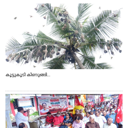
കൂട്ടുകൂടി കിണുങ്ങി...