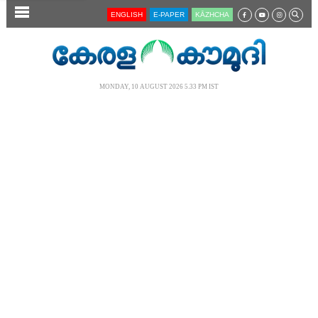
SECTIONS
ENGLISH
E-PAPER
KĀZHCHA
HOME
LATEST
MONDAY, 10 AUGUST 2026 5.33 PM IST
AUDIO
NOTIFIED NEWS
POLL
KERALA
LOCAL
NEWS 360
CASE DIARY