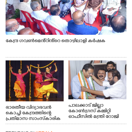
കേന്ദ്ര ഗവൺമെൻ്റിൻ്റെ തൊഴിലാളി കർഷക
പാലക്കാട് ജില്ലാ
ഭാരതീയ വിദ്യാഭവൻ
കോൺഗ്രസ് കമ്മിറ്റി
കൊച്ചി കേന്ദ്രത്തിന്റെ
ഓഫീസിൽ മന്ത്രി റോജി
പ്രതിമാസ സാംസ്കാരിക
എം ജോണിന്
പരിപാടിയുടെ ഭാഗമായി
ടി.ഡി റോഡിലെ ഭാരതീയ