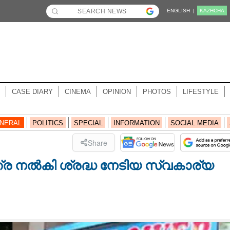
ENGLISH |
KĀZHCHA
CASE DIARY
CINEMA
OPINION
PHOTOS
LIFESTYLE
NERAL
POLITICS
SPECIAL
INFORMATION
SOCIAL MEDIA
Share
ര നൽകി ശ്രദ്ധ നേടിയ സ്വകാര്യ