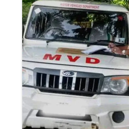
CINEMA
OPINION
PHOTOS
LIFESTYLE
SPIRITUAL
INFO+
ART
ASTRO