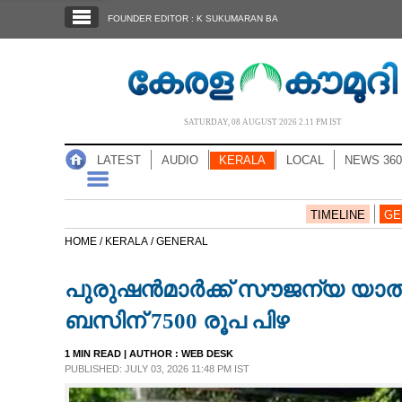
SECTIONS
FOUNDER EDITOR : K SUKUMARAN BA
HOME
LATEST
AUDIO
SATURDAY, 08 AUGUST 2026 2.11 PM IST
NOTIFIED NEWS
LATEST
AUDIO
KERALA
LOCAL
NEWS 360
POLL
KERALA
TIMELINE
GE
HOME /
KERALA /
GENERAL
LOCAL
പുരുഷൻമാർക്ക് സൗജന്യ യാത്
NEWS 360
ബസിന് 7500 രൂപ പിഴ
1 MIN READ
| AUTHOR :
WEB DESK
CASE DIARY
PUBLISHED: JULY 03, 2026 11:48 PM IST