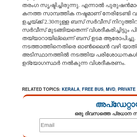
തരംഗ സൃഷ്ടിച്ചിരുന്നു. എന്നാൽ പുരുഷൻമ
കനത്ത സാമ്പത്തിക നഷ്ടമാണ് നേരിടേണ്ടി 
ഉച്ചയ്ക്ക് 2.30നുള്ള ബസ് സർവീസ് നിറുത്ത
സർവീസ് മുടങ്ങിയതെന്ന് വിശദീകരിച്ചിട്ടും
തയ്യാറായില്ലെന്ന് ബസ് ഉടമ ആരോപിച്ച
നടത്താത്തിനെതിരെ ഓൺലൈൻ വഴി യാത്രക്കാ
അടിസ്ഥാനത്തിൽ നടത്തിയ പരിശോധനകൾക്ക
ഉദ്യോഗസ്ഥർ നൽകുന്ന വിശദീകരണം.
RELATED TOPICS:
KERALA
,
FREE BUS
,
MVD
,
PRIVATE 
അപ്ഡേറ്റാ
ഒരു ദിവസത്തെ പ്രധാന