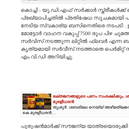
കൊച്ചി : യു,​ഡി.എഫ് സർക്കാർ സ്ത്രീക
CARTOONS
പ്രഖ്യാപിച്ചതിൽ പ്രതിഷേധ സൂചകമായി പുര
നേടിയ സ്വകാര്യ ബസിനെതിരെ നടപടി . ഉ
LITERATURE
മോട്ടോർ വാഹന വകുപ്പ് 7500 രൂപ പിഴ ചുമ
സർവിസ് നടത്തുന്ന ലിറ്റിൽ ഫ്ലവർ എന്ന
ZOOM
കൃത്യമായി സർവീസ് നടത്താതെ പെർമിറ്റ് 
എം.വി.ഡി അറിയിച്ചു.
CONTACT US
ഭക്തജനങ്ങളുടെ പണം സംരക്ഷിക്കും, ശ
മുരളീധരൻ
തൃശൂർ: ശബരിമല നെയ്യ് അഴിമതിക്കേസ്
കെ മുരളീധരൻ....
പുരുഷൻമാർക്ക് സൗജന്യ യാത്രയൊരുക്കി