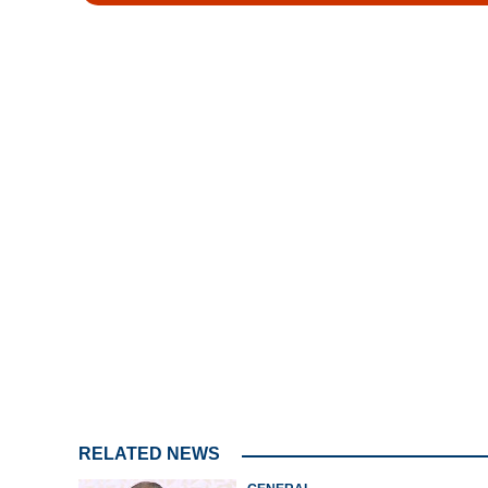
Loaded
:
4.73%
/
Mute
RELATED NEWS