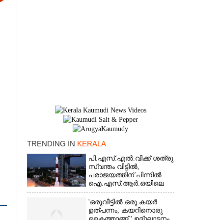
TRENDING IN
KERALA
×
പി.എസ്.എൽ.വിക്ക് ശത്രു
സ്വന്തം വീട്ടിൽ,​
പരാജയത്തിന് പിന്നിൽ
ഐ.എസ്.ആർ.ഒയിലെ
ഉന്നതൻ
'ഒരുവീട്ടിൽ ഒരു കയർ
ഉത്പന്നം, കയറിനൊരു
കൈത്താങ്ങ് ' ഉദ്ഘാടനം