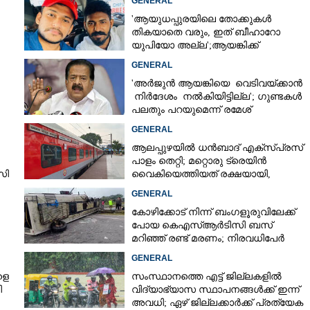
GENERAL
'ആയുധപ്പുരയിലെ തോക്കുകൾ
തികയാതെ വരും, ഇത് ബീഹാറോ
Copy Link
യുപിയോ അല്ല';ആയങ്കിക്ക്
സൗജന്യ യാത്ര നൽകി
പിന്തുണയുമായി ആകാശ് തില്ലങ്കേരി
GENERAL
സ്വകാര്യ ബസിന് 7500
'അർജുൻ ആയങ്കിയെ വെടിവയ്ക്കാൻ
നിർദേശം നൽകിയിട്ടില്ല'; ഗുണ്ടകൾ
പലതും പറയുമെന്ന് രമേശ്
ചെന്നിത്തല
GENERAL
ആലപ്പുഴയിൽ ധൻബാദ് എക്‌സ്പ്രസ്
പാളം തെറ്റി; മറ്റൊരു ട്രെയിൻ
സി
വൈകിയെത്തിയത് രക്ഷയായി,
ർശനം
ഒഴിവായത് വൻ ദുരന്തം
GENERAL
കോഴിക്കോട് നിന്ന് ബംഗളൂരുവിലേക്ക്
പോയ കെഎസ്‌ആർടിസി ബസ്
മറിഞ്ഞ് രണ്ട് മരണം; നിരവധിപേർ
ഗുരുതരാവസ്ഥയിൽ
GENERAL
ളെ
സംസ്ഥാനത്തെ എട്ട് ജില്ലകളിൽ
ി
വിദ്യാഭ്യാസ സ്ഥാപനങ്ങൾക്ക് ഇന്ന്
അവധി; ഏഴ് ജില്ലക്കാർക്ക് പ്രത്യേക