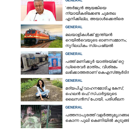
GENERAL
'അർജുൻ ആയങ്കിയെ
ന്യായീകരിക്കേണ്ട ചുമതല
എനിക്കില്ല, അയാൾക്കെതിരെ
പുരുഷൻമാർക്ക് 
നടപടിയെടുത്തോട്ടെ'
GENERAL
ശ്രദ്ധ നേടിയ 
രൂപ പിഴ
മലയാളികൾക്ക് ഇന്ത്യൻ
റെയിൽവെയുടെ ഓണസമ്മാനം;
നൂറിലധികം സ്‌പെഷ്യൽ
ട്രെയിനുകൾ കേരളത്തിലേക്ക്
GENERAL
പത്ത് മണിക്കൂർ യാത്രയ്‌ക്ക് ഒറ്റ
ഡ്രൈവർ മാത്രം; വിശ്രമം
ലഭിക്കാത്തതാണ് കെഎസ്‌ആർടി
അപകടത്തിന് കാരണമെന്ന് വിമ
GENERAL
മദ്യപിച്ച് വാഹനമോടിച്ച കേസ്;
ഹെലൻ ഒഫ് സ്പാർട്ടയുടെ
ലൈസൻസ് പോയി, പരിശീലന
ക്ലാസിലും പങ്കെടുക്കണം
GENERAL
പത്തനാപുരത്ത് വളർത്തുമൃഗങ്ങ
കൊന്ന പുലി കെണിയിൽ കുടുങ്ങ