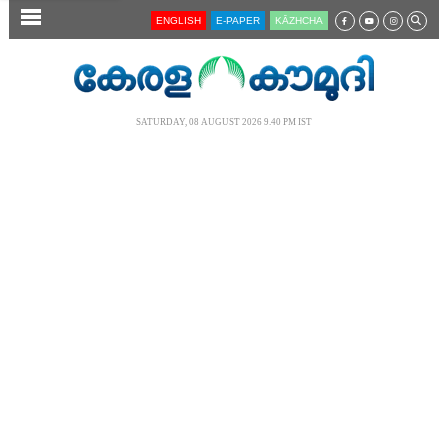
SECTIONS
ENGLISH
E-PAPER
KĀZHCHA
HOME
LATEST
SATURDAY, 08 AUGUST 2026 9.40 PM IST
AUDIO
NOTIFIED NEWS
POLL
KERALA
LOCAL
NEWS 360
CASE DIARY