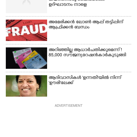
ഉദ്ഘാടനം നാളെ
അമേരിക്കൻ ലോൺ ആപ്പ് തട്ടിപ്പിന്
ആഫ്രിക്കൻ ബന്ധം
അറിഞ്ഞില്ല ആധാർ ചതിക്കുമെന്ന് !
85,000 സൗജന്യ റേഷൻകാർ കുടുങ്ങി
ആദിവാസികൾ 'ഉന്നതി'യിൽ നിന്ന്
'ഊരി'ലേക്ക്
ADVERTISEMENT