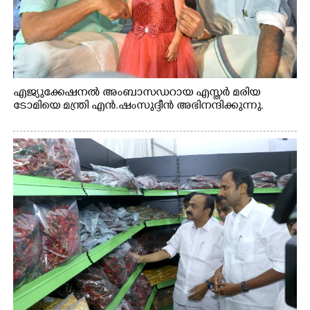
എജ്യുക്കേഷനൽ അംബാസഡറായ എസ്തർ മരിയ
ടോമിയെ മന്ത്രി എൻ.ഷംസുദ്ദീൻ അഭിനന്ദിക്കുന്നു.