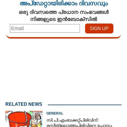
അപ്ഡേറ്റായിരിക്കാം ദിവസവും
ഒരു ദിവസത്തെ പ്രധാന സംഭവങ്ങൾ
നിങ്ങളുടെ ഇൻബോക്സിൽ
Loaded
:
4.00%
/
Unmute
RELATED NEWS
GENERAL
സി.പി.എം ബക്കറ്റ് പിരിവിന്:
രസീത് ഇല്ലാത്ത പിരിവിനെ ചോദ്യം