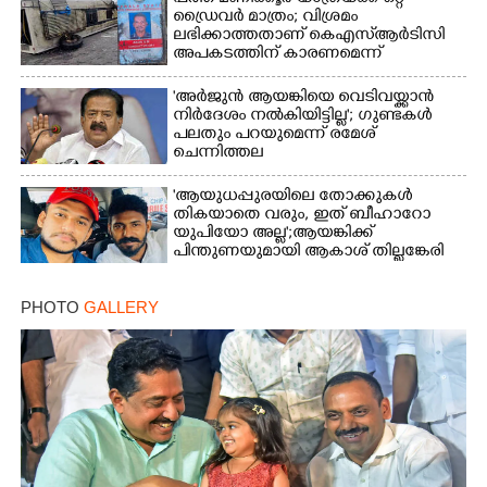
ഡ്രൈവർ മാത്രം; വിശ്രമം
ലഭിക്കാത്തതാണ് കെഎസ്‌ആർടിസി
അപകടത്തിന് കാരണമെന്ന്
വിമർശനം
'അർജുൻ ആയങ്കിയെ വെടിവയ്ക്കാൻ
നിർദേശം നൽകിയിട്ടില്ല'; ഗുണ്ടകൾ
പലതും പറയുമെന്ന് രമേശ്
ചെന്നിത്തല
'ആയുധപ്പുരയിലെ തോക്കുകൾ
തികയാതെ വരും, ഇത് ബീഹാറോ
യുപിയോ അല്ല';ആയങ്കിക്ക്
പിന്തുണയുമായി ആകാശ് തില്ലങ്കേരി
PHOTO
GALLERY