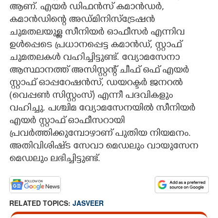
ആണ്. എയർ ഡിഫൻസ് കമാൻഡർ,
കമാൻഡിന്റെ അഡ്മിനിസ്ട്രേഷൻ
ചുമതലയുള്ള സീനിയർ ഓഫീസർ എന്നിവ
ഉൾപ്പെടെ പ്രധാനപ്പെട്ട കമാൻഡ്, സ്റ്റാഫ്
ചുമതലകൾ വഹിച്ചിട്ടുണ്ട്. വ്യോമസേനാ
ആസ്ഥാനത്ത് അസിസ്റ്റന്റ് ചീഫ് ഒഫ് എയർ
സ്റ്റാഫ് ഓപ്പറേഷൻസ്, ഡയറക്ടർ ജനറൽ
(വെപ്പൺ സിസ്റ്റംസ്) എന്നീ പദവികളും
വഹിച്ചു. പശ്ചിമ വ്യോമസേനയിൽ സീനിയർ
എയർ സ്റ്റാഫ് ഓഫീസറായി
പ്രവർത്തിക്കുമ്പോഴാണ് പുതിയ നിയമനം.
അതിവിശിഷ്‌ട സേവാ മെഡലും വായുസേന
മെഡലും ലഭിച്ചിട്ടുണ്ട്.
RELATED TOPICS:
JASVEER