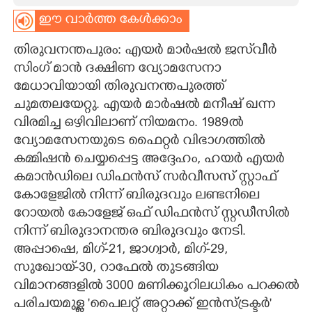
ഈ വാർത്ത കേൾക്കാം
CARTOONS
തിരുവനന്തപുരം: എയർ മാർഷൽ ജസ്‌വീർ
LITERATURE
സിംഗ് മാൻ ദക്ഷിണ വ്യോമസേനാ
മേധാവിയായി തിരുവനന്തപുരത്ത്
ചുമതലയേറ്റു. എയർ മാർഷൽ മനീഷ് ഖന്ന
ZOOM
വിരമിച്ച ഒഴിവിലാണ് നിയമനം. 1989ൽ
വ്യോമസേനയുടെ ഫൈറ്റർ വിഭാഗത്തിൽ
CONTACT US
കമ്മിഷൻ ചെയ്യപ്പെട്ട അദ്ദേഹം, ഹയർ എയർ
കമാൻഡിലെ ഡിഫൻസ് സർവീസസ് സ്റ്റാഫ്
കോളേജിൽ നിന്ന് ബിരുദവും ലണ്ടനിലെ
റോയൽ കോളേജ് ഒഫ് ഡിഫൻസ് സ്റ്റഡീസിൽ
നിന്ന് ബിരുദാനന്തര ബിരുദവും നേടി.
അപ്പാഷെ, മിഗ്-21, ജാഗ്വാർ, മിഗ്-29,
സുഖോയ്-30, റാഫേൽ തുടങ്ങിയ
വിമാനങ്ങളിൽ 3000 മണിക്കൂറിലധികം പറക്കൽ
പരിചയമുള്ള 'പൈലറ്റ് അറ്റാക്ക് ഇൻസ്ട്രക്ടർ"