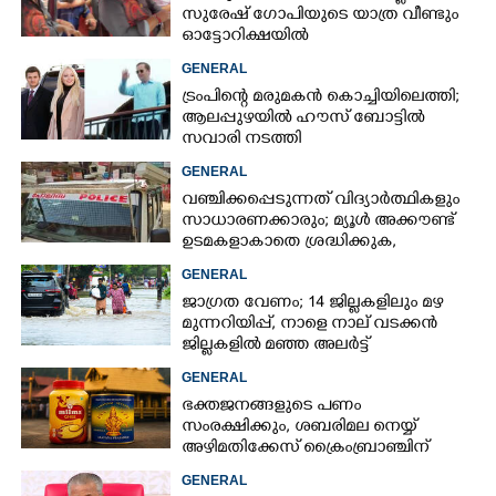
സുരേഷ് ഗോപിയുടെ യാത്ര വീണ്ടും
ഓട്ടോറിക്ഷയിൽ
GENERAL
ട്രംപിന്റെ മരുമകൻ കൊച്ചിയിലെത്തി;
ആലപ്പുഴയിൽ ഹൗസ് ബോട്ടിൽ
സവാരി നടത്തി
GENERAL
വഞ്ചിക്കപ്പെടുന്നത് വിദ്യാർത്ഥികളും
സാധാരണക്കാരും; മ്യൂൾ അക്കൗണ്ട്
ഉടമകളാകാതെ ശ്രദ്ധിക്കുക,
നിർദ്ദേശങ്ങളുമായി പൊലീസ്
GENERAL
ജാഗ്രത വേണം; 14 ജില്ലകളിലും മഴ
മുന്നറിയിപ്പ്, നാളെ നാല് വടക്കൻ
ജില്ലകളിൽ മഞ്ഞ അലർട്ട്
GENERAL
ഭക്തജനങ്ങളുടെ പണം
സംരക്ഷിക്കും, ശബരിമല നെയ്യ്
അഴിമതിക്കേസ് ക്രൈംബ്രാഞ്ചിന്
വിടുമെന്ന് കെ മുരളീധരൻ
GENERAL