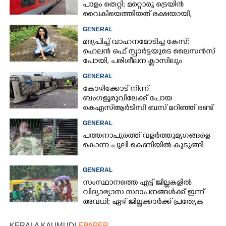
പാളം തെറ്റി; മറ്റൊരു ട്രെയിൻ
വൈകിയെത്തിയത് രക്ഷയായി,
ഒഴിവായത് വൻ ദുരന്തം
GENERAL
മദ്യപിച്ച് വാഹനമോടിച്ച കേസ്;
ഹെലൻ ഒഫ് സ്പാർട്ടയുടെ ലൈസൻസ്
പോയി, പരിശീലന ക്ലാസിലും
പങ്കെടുക്കണം
GENERAL
കോഴിക്കോട് നിന്ന്
ബംഗളൂരുവിലേക്ക് പോയ
കെഎസ്‌ആർടിസി ബസ് മറിഞ്ഞ് രണ്ട്
മരണം; നിരവധിപേർ
GENERAL
ഗുരുതരാവസ്ഥയിൽ
പത്തനാപുരത്ത് വളർത്തുമൃഗങ്ങളെ
കൊന്ന പുലി കെണിയിൽ കുടുങ്ങി
GENERAL
സംസ്ഥാനത്തെ എട്ട് ജില്ലകളിൽ
വിദ്യാഭ്യാസ സ്ഥാപനങ്ങൾക്ക് ഇന്ന്
അവധി; ഏഴ് ജില്ലക്കാർക്ക് പ്രത്യേക
ജാഗ്രതാ മുന്നറിയിപ്പ്
KERALA KAUMUDI
EPAPER