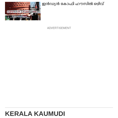
ഇൻഡ്യൻ കോഫി ഹൗസിൽ ഒഴിവ്
ADVERTISEMENT
KERALA KAUMUDI