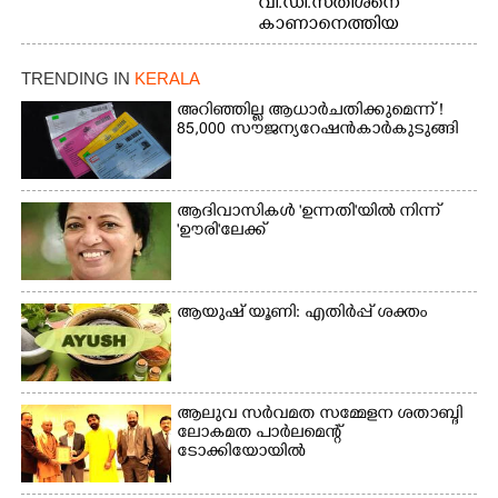
വി.ഡി.സതീശനെ
കാണാനെത്തിയ
മോഹനൻ നായർ
TRENDING IN
KERALA
അറിഞ്ഞില്ല ആധാർ ചതിക്കുമെന്ന് !
85,000 സൗജന്യ റേഷൻകാർ കുടുങ്ങി
ആദിവാസികൾ 'ഉന്നതി'യിൽ നിന്ന്
'ഊരി'ലേക്ക്
ആയുഷ് യൂണി: എതിർപ്പ് ശക്തം
ആലുവ സർവമത സമ്മേളന ശതാബ്ദി
ലോകമത പാർലമെന്റ്
ടോക്കിയോയിൽ