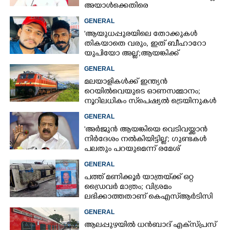
അയാൾക്കെതിരെ
നടപടിയെടുത്തോട്ടെ'
GENERAL
'ആയുധപ്പുരയിലെ തോക്കുകൾ
തികയാതെ വരും, ഇത് ബീഹാറോ
യുപിയോ അല്ല';ആയങ്കിക്ക്
പിന്തുണയുമായി ആകാശ് തില്ലങ്കേരി
GENERAL
മലയാളികൾക്ക് ഇന്ത്യൻ
റെയിൽവെയുടെ ഓണസമ്മാനം;
നൂറിലധികം സ്‌പെഷ്യൽ ട്രെയിനുകൾ
കേരളത്തിലേക്ക്
GENERAL
'അർജുൻ ആയങ്കിയെ വെടിവയ്ക്കാൻ
നിർദേശം നൽകിയിട്ടില്ല'; ഗുണ്ടകൾ
പലതും പറയുമെന്ന് രമേശ്
ചെന്നിത്തല
GENERAL
പത്ത് മണിക്കൂർ യാത്രയ്‌ക്ക് ഒറ്റ
ഡ്രൈവർ മാത്രം; വിശ്രമം
ലഭിക്കാത്തതാണ് കെഎസ്‌ആർടിസി
അപകടത്തിന് കാരണമെന്ന്
GENERAL
വിമർശനം
ആലപ്പുഴയിൽ ധൻബാദ് എക്‌സ്പ്രസ്