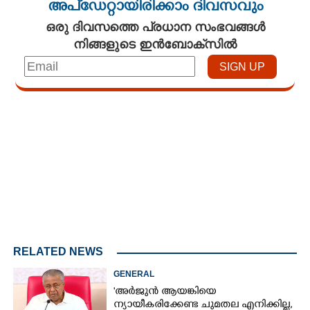
അപ്ഡേറ്റായിരിക്കാം ദിവസവും
ഒരു ദിവസത്തെ പ്രധാന സംഭവങ്ങൾ
നിങ്ങളുടെ ഇൻബോക്സിൽ
Loaded
:
3.29%
/
Unmute
RELATED NEWS
GENERAL
'അർജുൻ ആയങ്കിയെ
ന്യായീകരിക്കേണ്ട ചുമതല എനിക്കില്ല,