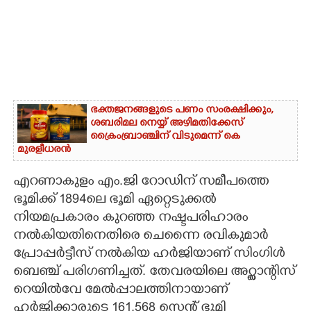
ഭക്തജനങ്ങളുടെ പണം സംരക്ഷിക്കും,
ശബരിമല നെയ്യ് അഴിമതിക്കേസ്
ക്രൈംബ്രാഞ്ചിന് വിടുമെന്ന് കെ
മുരളീധരൻ
എറണാകുളം എം.ജി റോഡിന് സമീപത്തെ
ഭൂമിക്ക് 1894ലെ ഭൂമി ഏറ്റെടുക്കൽ
നിയമപ്രകാരം കുറഞ്ഞ നഷ്ടപരിഹാരം
നൽകിയതിനെതിരെ ചെന്നൈ രവികുമാർ
പ്രോപ്പർട്ടീസ് നൽകിയ ഹർജിയാണ് സിംഗിൾ
ബെഞ്ച് പരിഗണിച്ചത്. തേവരയിലെ അറ്റ്ലാന്റിസ്
റെയിൽവേ മേൽപ്പാലത്തിനായാണ്
ഹർജിക്കാരുടെ 161.568 സെന്റ് ഭൂമി