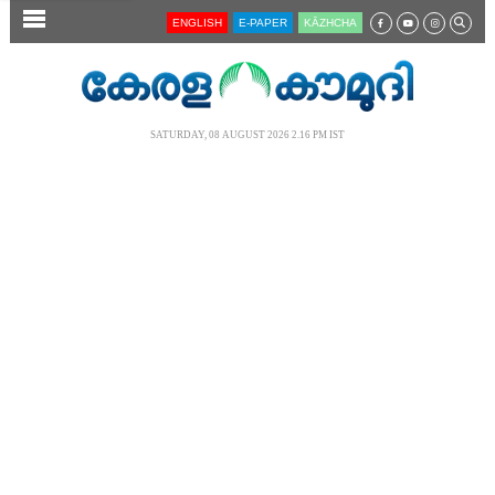
SECTIONS
ENGLISH
E-PAPER
KĀZHCHA
HOME
LATEST
SATURDAY, 08 AUGUST 2026 2.16 PM IST
AUDIO
NOTIFIED NEWS
POLL
KERALA
LOCAL
NEWS 360
CASE DIARY