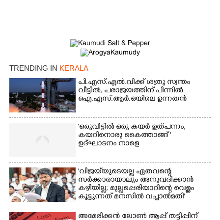
TRENDING IN
KERALA
പി.എസ്.എൽ.വിക്ക് ശത്രു സ്വന്തം
വീട്ടിൽ,​ പരാജയത്തിന് പിന്നിൽ
ഐ.എസ്.ആർ.ഒയിലെ ഉന്നതൻ
'ഒരുവീട്ടിൽ ഒരു കയർ ഉത്പന്നം,
കയറിനൊരു കൈത്താങ്ങ് '
ഉദ്ഘാടനം നാളെ
'വിജയ്‌യുടെയല്ല ഏതവന്റെ
സർക്കാരായാലും അനുവദിക്കാൻ
കഴിയില്ല; മുല്ലപ്പെരിയാറിന്റെ വെള്ളം
കൂട്ടുന്നത് മനസിൽ വച്ചാൽമതി'
അമേരിക്കൻ ലോൺ ആപ്പ് തട്ടിപ്പിന്