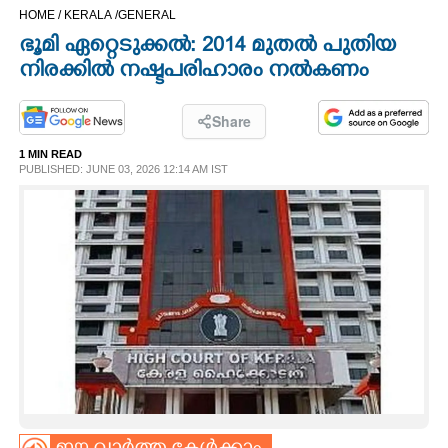
HOME /
KERALA /
GENERAL
CINEMA
ഭൂമി ഏറ്റെടുക്കൽ: 2014 മുതൽ പുതിയ
നിരക്കിൽ നഷ്ടപരിഹാരം നൽകണം
OPINION
Share
PHOTOS
1 MIN READ
PUBLISHED: JUNE 03, 2026 12:14 AM IST
LIFESTYLE
SPIRITUAL
INFO+
ART
ASTRO