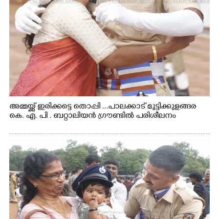
അമ്മയ്ക്ക് ഇരിക്കട്ടെ തൊപ്പി ...പാലക്കാട് മുട്ടിക്കുളങ്ങര
കെ. എ. പി . ബറ്റാലിയൻ ഗ്രൗണ്ടിൽ പരിശീലനം