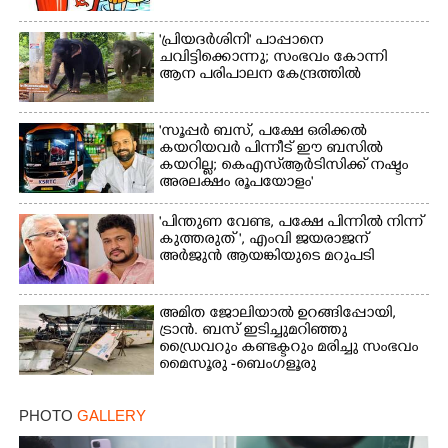
'പ്രിയദർശിനി' പാപ്പാനെ
ചവിട്ടിക്കൊന്നു; സംഭവം കോന്നി
ആന പരിപാലന കേന്ദ്രത്തിൽ
'സൂപ്പർ ബസ്, പക്ഷേ ഒരിക്കൽ
കയറിയവർ പിന്നീട് ഈ ബസിൽ
കയറില്ല; കെഎസ്ആർടിസിക്ക് നഷ്ടം
അരലക്ഷം രൂപയോളം'
"പിന്തുണ വേണ്ട,​ പക്ഷേ പിന്നിൽ നിന്ന്
കുത്തരുത് ", എംവി ജയരാജന്
അർജുൻ ആയങ്കിയുടെ മറുപടി
അമിത ജോലിയാൽ ഉറങ്ങിപ്പോയി,
ട്രാൻ. ബസ് ഇടിച്ചുമറിഞ്ഞു
ഡ്രൈവറും കണ്ടക്ടറും മരിച്ചു സംഭവം
മൈസൂരു -ബെംഗളൂരു
ദേശീയപാതയിൽ 20 പേർക്ക് പരിക്ക്,
നാലു പേരുടെ നില ഗുരുതരം
PHOTO
GALLERY