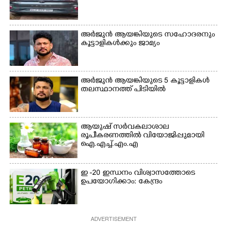
ക്യാമ്പ് പരിസരത്ത്
ഗോൾപോസ്റ്റിന് മുന്നിൽ
വസ്ത്രങ്ങൾ
ഫുട്ബോൾ കളികളിൽ
ഉണക്കാനിടുന്ന കാഴ്ച.
ഏർപ്പെട്ടിരിക്കുന്ന
അർജുൻ ആയങ്കിയുടെ സഹോദരനും
കുട്ടികൾ
കൂട്ടാളികൾക്കും ജാമ്യം
അർജുൻ ആയങ്കിയുടെ 5 കൂട്ടാളികൾ
തലസ്ഥാനത്ത് പിടിയിൽ
ആയുഷ് സർവകലാശാല
രൂപീകരണത്തിൽ വിയോജിപ്പുമായി
ഐ.എച്ച്.എം.എ
ഇ -20 ഇന്ധനം വിശ്വാസത്തോടെ
ഉപയോഗിക്കാം: കേന്ദ്രം
ADVERTISEMENT