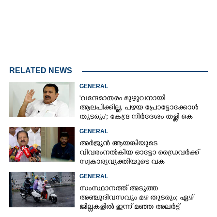
RELATED NEWS
GENERAL
'വന്ദേമാതരം മുഴുവനായി
ആലപിക്കില്ല, പഴയ പ്രോട്ടോക്കോൾ
തുടരും'; കേന്ദ്ര നിർദേശം തള്ളി കെ
മുരളീധരൻ
GENERAL
അർജുൻ ആയങ്കിയുടെ
വിവരംനൽകിയ ഓട്ടോ ഡ്രൈവർക്ക്
സ്വകാര്യവ്യക്തിയുടെ വക
പാരിതോഷികം: മന്ത്രി രമേശ്
GENERAL
ചെന്നിത്തല
സംസ്ഥാനത്ത് അടുത്ത
അ‌ഞ്ചുദിവസവും മഴ തുടരും; ഏഴ്
ജില്ലകളിൽ ഇന്ന് മഞ്ഞ അലർട്ട്