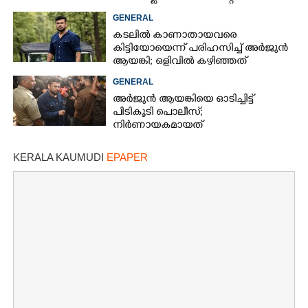
നിരീക്ഷണത്തിലാണ്'
GENERAL
കടലിൽ കാണാതായവരെ
കിട്ടിയോയെന്ന് പരിഹസിച്ച് അർജുൻ
ആയങ്കി; ഒളിവിൽ കഴിഞ്ഞത്
പയ്യന്നൂരിലെ ലോഡ്‌ജിൽ
GENERAL
അർജുൻ ആയങ്കിയെ ഓടിച്ചിട്ട്
പിടികൂടി പൊലീസ്;
നിർണായകമായത്
ഓട്ടോഡ്രൈവർക്ക് തോന്നിയ
സംശയം
KERALA KAUMUDI
EPAPER
×
Share this link
Copy Link