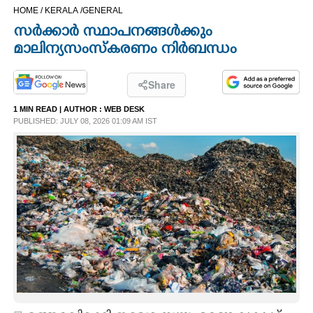
HOME /
KERALA /
GENERAL
CINEMA
സർക്കാർ സ്ഥാപനങ്ങൾക്കും
മാലിന്യസംസ്കരണം നിർബന്ധം
OPINION
Share
PHOTOS
1 MIN READ
| AUTHOR :
WEB DESK
PUBLISHED: JULY 08, 2026 01:09 AM IST
LIFESTYLE
SPIRITUAL
INFO+
ART
ASTRO