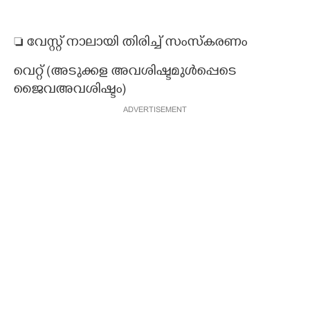
 വേസ്റ്റ് നാലായി തിരിച്ച് സംസ്കരണം
വെറ്റ് (അടുക്കള അവശിഷ്ടമുൾപ്പെടെ
ജൈവഅവശിഷ്ടം)
ADVERTISEMENT