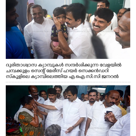
ദുരിതാശ്വാസ ക്യാമ്പുകൾ സന്ദർശിക്കുന്ന വേളയിൽ
ചമ്പക്കുളം സെന്റ് മേരീസ് ഹയർ സെക്കൻഡറി
സ്കൂളിലെ ക്യാമ്പിലെത്തിയ എ.ഐ.സി.സി ജനറൽ
സെക്രട്ടറി കെ.സി വേണുഗോപാൽ എം.പി കുരുന്നിനെ
എടുത്ത് ലാളിച്ചപ്പോൾ. സഹകരണ-എക്സൈസ്
വകുപ്പ് മന്ത്രി എം. ലിജു, കൃഷിവകുപ്പ് മന്ത്രി ടി. സിദ്ദിഖ്,
റെജി ചെറിയാൻ എം. എൽ. എ എന്നിവർ സമീപം