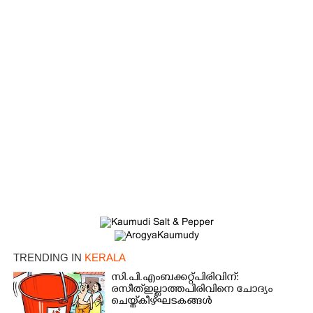
TRENDING IN
KERALA
സി.പി.എം ബക്കറ്റ് പിരിവിന്:
രസീത് ഇല്ലാത്ത പിരിവിനെ ചോദ്യം
ചെയ്ത് കീഴ്ഘടകങ്ങൾ