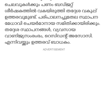
ചെലവുകൾക്കും പണം ബഡ്ജറ്റ്
ശീർഷകത്തിൽ വകയിരുത്തി തദ്ദേശ വകുപ്പ്
ഉത്തരവുമുണ്ട്. പരിപാലനച്ചുമതല സ്ഥാപന
മേധാവി ചെയർമാനായ സമിതിക്കായിരിക്കും.
തദ്ദേശ സ്ഥാപനങ്ങൾ, വ്യവസായ
വാണിജ്യസംരംഭം, റെസിഡന്റ് അസോസി.
എന്നിവയ്ക്കും ഉത്തരവ് ബാധകം.
ADVERTISEMENT