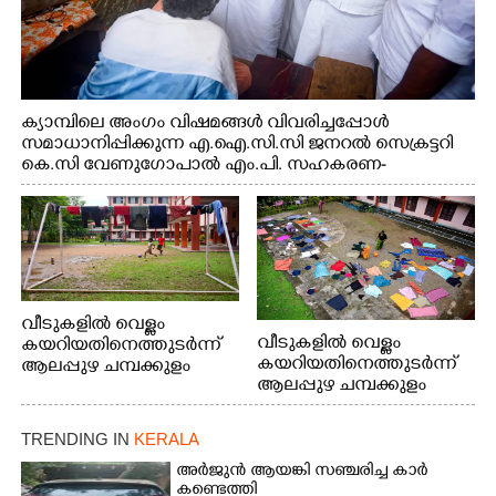
ക്യാമ്പിലെ അംഗം വിഷമങ്ങൾ വിവരിച്ചപ്പോൾ
സമാധാനിപ്പിക്കുന്ന എ.ഐ.സി.സി ജനറൽ സെക്രട്ടറി
കെ.സി വേണുഗോപാൽ എം.പി. സഹകരണ-
എക്സൈസ് വകുപ്പ് മന്ത്രി എം. ലിജു, എന്നിവർ
വീടുകളിൽ വെള്ളം
വീടുകളിൽ വെള്ളം
കയറിയതിനെത്തുടർന്ന്
കയറിയതിനെത്തുടർന്ന്
ആലപ്പുഴ ചമ്പക്കുളം
ആലപ്പുഴ ചമ്പക്കുളം
ഫാദർ തോമസ്
ഫാദർ തോമസ്
പോരൂക്കര സെൻട്രൽ
പോരൂക്കര സെൻട്രൽ
സ്കൂളിലെ ദുരിതാശ്വാസ
TRENDING IN
KERALA
സ്കൂളിലെ ദുരിതാശ്വാസ
ക്യാമ്പിലെത്തിയവർ
ക്യാമ്പിലെത്തിയവർ മഴ
വസ്ത്രങ്ങൾ
അർജുൻ ആയങ്കി സഞ്ചരിച്ച കാർ
കണ്ടെത്തി
മാറിനിന്ന ഇടവേളയിൽ
ഉണക്കാനിട്ടിരിക്കുന്ന