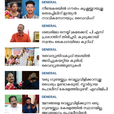
GENERAL
നീണ്ടകരയിൽ ഗൗതം കൃഷ്ണയ്ക്കായുള്ള
തെരച്ചിലിന് ഇന്ത്യൻ
നാവികസേനയും; ഡൈവിംഗ്
ആരംഭിച്ചു
GENERAL
ശബരിമല നെയ്യ് ക്രമക്കേട്; പി എസ്
പ്രശാന്തിന് തിരിച്ചടി, കുരുക്കായി
സ്വന്തം കൈപ്പടയിലെ കുറിപ്പ്
GENERAL
'വൈദ്യുതിവകുപ്പ് തലയിൽ
അടിച്ചുകയറ്റിയ കുരിശ്‌,
വൈദ്യുതത്തൂണുകൾ
പൊട്ടിവീണാൽപോലും മന്ത്രിയെ
GENERAL
വിളിക്കുന്ന കാലമാണിത്'
'ഒരു ഗുണ്ടയ്ക്കും വെല്ലുവിളിക്കാനുള്ള
ധൈര്യം ഉണ്ടാകരുത്, സ്മാർട്ടായ
പൊലീസ് കേരളത്തിലുണ്ട്': എഡിജിപി
പി വിജയൻ
GENERAL
'ജനങ്ങളെ വെല്ലുവിളിക്കുന്ന ഒരു
ഗുണ്ടയ്ക്കും കേരളത്തിൽ സ്ഥാനമില്ല,​
അവരെല്ലാം പൊലീസിന്റെ