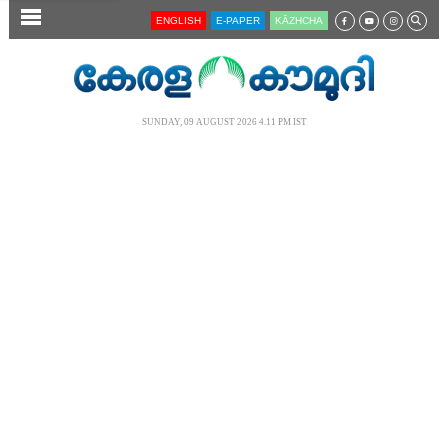
SECTIONS
ENGLISH
E-PAPER
KĀZHCHA
HOME
LATEST
SUNDAY, 09 AUGUST 2026 4.11 PM IST
AUDIO
NOTIFIED NEWS
POLL
KERALA
LOCAL
NEWS 360
CASE DIARY