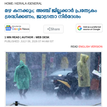
HOME /
KERALA /
GENERAL
CINEMA
മഴ കനക്കും; അഞ്ച് ജില്ലക്കാർ പ്രത്യേകം
ശ്രദ്ധിക്കണം, ജാഗ്രതാ നിർദേശം
OPINION
Share
PHOTOS
1 MIN READ
| AUTHOR :
WEB DESK
PUBLISHED: JULY 09, 2026 07:44 AM IST
LIFESTYLE
READ
ENGLISH VERSION
SPIRITUAL
INFO+
ART
ASTRO