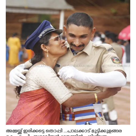
അമ്മയ്ക്ക് ഇരിക്കട്ടെ തൊപ്പി ...പാലക്കാട് മുട്ടിക്കുളങ്ങര