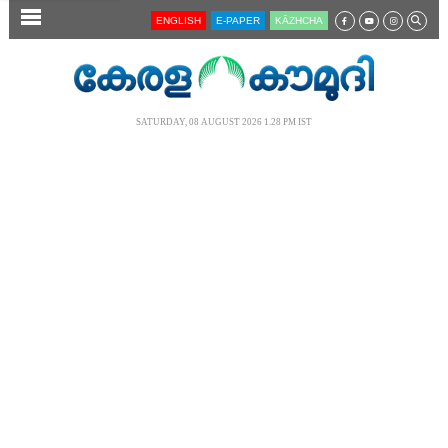
SECTIONS
ENGLISH
E-PAPER
KĀZHCHA
HOME
LATEST
SATURDAY, 08 AUGUST 2026 1.28 PM IST
AUDIO
NOTIFIED NEWS
POLL
KERALA
LOCAL
NEWS 360
CASE DIARY