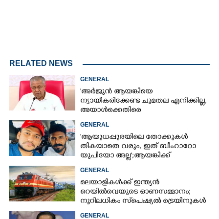
RELATED NEWS
GENERAL
'അർജുൻ ആയങ്കിയെ
ന്യായീകരിക്കേണ്ട ചുമതല എനിക്കില്ല,
അയാൾക്കെതിരെ
നടപടിയെടുത്തോട്ടെ'
GENERAL
'ആയുധപ്പുരയിലെ തോക്കുകൾ
തികയാതെ വരും, ഇത് ബീഹാറോ
യുപിയോ അല്ല';ആയങ്കിക്ക്
പിന്തുണയുമായി ആകാശ് തില്ലങ്കേരി
GENERAL
മലയാളികൾക്ക് ഇന്ത്യൻ
റെയിൽവെയുടെ ഓണസമ്മാനം;
നൂറിലധികം സ്‌പെഷ്യൽ ട്രെയിനുകൾ
കേരളത്തിലേക്ക്
GENERAL