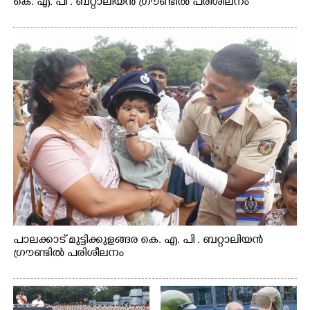
കെ. എ. പി . ബറ്റാലിയൻ ഗ്രൗണ്ടിൽ പരിശീലനം
പാലക്കാട് മുട്ടിക്കുളങ്ങര കെ. എ. പി . ബറ്റാലിയൻ
ഗ്രൗണ്ടിൽ പരിശീലനം