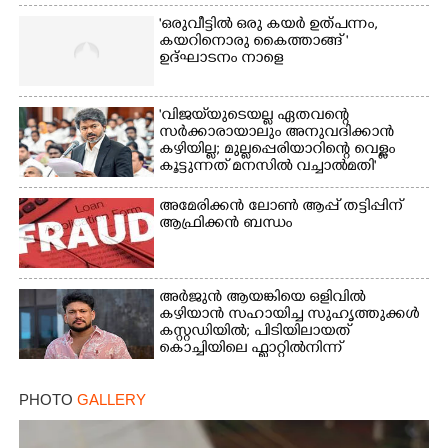
'ഒരുവീട്ടിൽ ഒരു കയർ ഉത്പന്നം,
കയറിനൊരു കൈത്താങ്ങ് '
ഉദ്ഘാടനം നാളെ
'വിജയ്‌യുടെയല്ല ഏതവന്റെ
സർക്കാരായാലും അനുവദിക്കാൻ
കഴിയില്ല; മുല്ലപ്പെരിയാറിന്റെ വെള്ളം
കൂട്ടുന്നത് മനസിൽ വച്ചാൽമതി'
അമേരിക്കൻ ലോൺ ആപ്പ് തട്ടിപ്പിന്
ആഫ്രിക്കൻ ബന്ധം
അർജുൻ ആയങ്കിയെ ഒളിവിൽ
കഴിയാൻ സഹായിച്ച സുഹൃത്തുക്കൾ
കസ്റ്റഡിയിൽ; പിടിയിലായത്
കൊച്ചിയിലെ ഫ്ലാറ്റിൽനിന്ന്
PHOTO
GALLERY