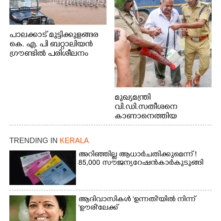
പാലക്കാട് മുട്ടിക്കുളങ്ങര
കെ. എ. പി ബറ്റാലിയൻ
ഗ്രൗണ്ടിൽ പരിശീലനം
മുഖ്യമന്ത്രി
വി.ഡി.സതീശനെ
കാണാനെത്തിയ
മോഹനൻ നായർ
TRENDING IN
KERALA
അറിഞ്ഞില്ല ആധാർ ചതിക്കുമെന്ന് !
85,000 സൗജന്യ റേഷൻകാർ കുടുങ്ങി
ആദിവാസികൾ 'ഉന്നതി'യിൽ നിന്ന്
'ഊരി'ലേക്ക്