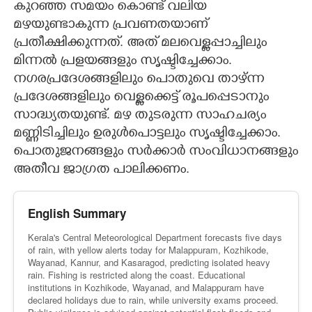
കുറഞ്ഞ സമയം കൊണ്ട് വലിയ
മഴയുണ്ടാകുന്ന പ്രവണതയാണ്
പ്രതീക്ഷിക്കുന്നത്. അത് മലവെള്ളപ്പാച്ചിലും
മിന്നൽ പ്രളയങ്ങളും സൃഷ്ടിച്ചേക്കാം.
നഗരപ്രദേശങ്ങളിലും പൊതുവെ താഴ്ന്ന
പ്രദേശങ്ങളിലും വെള്ളക്കെട്ട് രൂപപ്പെടാനും
സാദ്ധ്യതയുണ്ട്. മഴ തുടരുന്ന സാഹചര്യം
മണ്ണിടിച്ചിലും ഉരുൾപൊട്ടലും സൃഷ്ടിച്ചേക്കാം.
പൊതുജനങ്ങളും സർക്കാർ സംവിധാനങ്ങളും
അതീവ ജാഗ്രത പാലിക്കണം.
English Summary
Kerala's Central Meteorological Department forecasts five days
of rain, with yellow alerts today for Malappuram, Kozhikode,
Wayanad, Kannur, and Kasaragod, predicting isolated heavy
rain. Fishing is restricted along the coast. Educational
institutions in Kozhikode, Wayanad, and Malappuram have
declared holidays due to rain, while university exams proceed.