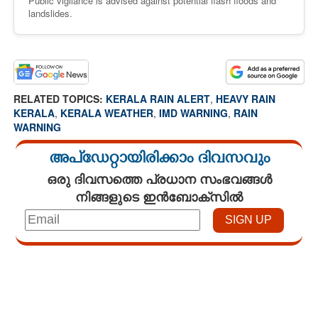
Public vigilance is advised against potential flash floods and
landslides.
RELATED TOPICS:
KERALA RAIN ALERT
,
HEAVY RAIN
KERALA
,
KERALA WEATHER
,
IMD WARNING
,
RAIN
WARNING
അപ്ഡേറ്റായിരിക്കാം ദിവസവും
ഒരു ദിവസത്തെ പ്രധാന സംഭവങ്ങൾ
നിങ്ങളുടെ ഇൻബോക്സിൽ
Loaded
:
3.58%
/
Mute