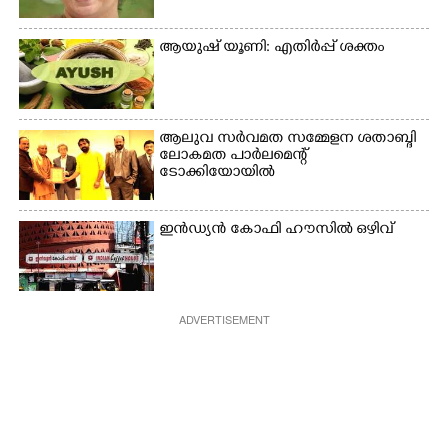
ആയുഷ് യൂണി: എതിർപ്പ് ശക്തം
ആലുവ സർവമത സമ്മേളന ശതാബ്ദി
ലോകമത പാർലമെന്റ്
ടോക്കിയോയിൽ
ഇൻഡ്യൻ കോഫി ഹൗസിൽ ഒഴിവ്
ADVERTISEMENT