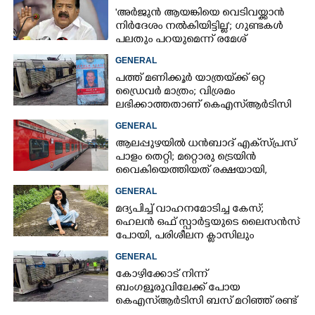
'അർജുൻ ആയങ്കിയെ വെടിവയ്ക്കാൻ
നിർദേശം നൽകിയിട്ടില്ല'; ഗുണ്ടകൾ
പലതും പറയുമെന്ന് രമേശ്
ചെന്നിത്തല
GENERAL
പത്ത് മണിക്കൂർ യാത്രയ്‌ക്ക് ഒറ്റ
ഡ്രൈവർ മാത്രം; വിശ്രമം
ലഭിക്കാത്തതാണ് കെഎസ്‌ആർടിസി
അപകടത്തിന് കാരണമെന്ന്
GENERAL
വിമർശനം
ആലപ്പുഴയിൽ ധൻബാദ് എക്‌സ്പ്രസ്
പാളം തെറ്റി; മറ്റൊരു ട്രെയിൻ
വൈകിയെത്തിയത് രക്ഷയായി,
ഒഴിവായത് വൻ ദുരന്തം
GENERAL
മദ്യപിച്ച് വാഹനമോടിച്ച കേസ്;
ഹെലൻ ഒഫ് സ്പാർട്ടയുടെ ലൈസൻസ്
പോയി, പരിശീലന ക്ലാസിലും
പങ്കെടുക്കണം
GENERAL
കോഴിക്കോട് നിന്ന്
ബംഗളൂരുവിലേക്ക് പോയ
കെഎസ്‌ആർടിസി ബസ് മറിഞ്ഞ് രണ്ട്