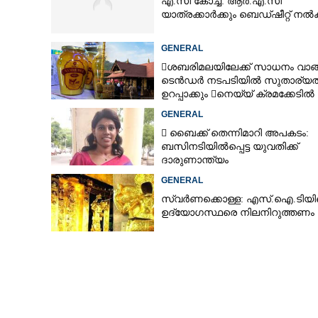
എ.സി കോച്ച്: ആർ.എ.സി
യാത്രക്കാർക്കും ബെഡ്ഷീറ്റ് ന
GENERAL
പാലക്കാട്ട് 14കാരനെ കാണാതായി;
ശബരിമലയിലേക്ക് സാധനം വാങ
സ്കൂളിൽ പോയ വി
ടെൻ‌ഡർ നടപടിയിൽ സുതാര്യ
പൊലീസ് അന്
ഉറപ്പാക്കും നെയ്യ് ക്രമക്കേടിൽ
തുടരന്വേഷണം
GENERAL
 ബൈക്ക് തെന്നിമാറി അപകടം:
ബസിനടിയിൽപ്പെട്ട യുവതിക്ക്
ദാരുണാന്ത്യം
GENERAL
സ്വർണക്കൊള്ള: എസ്.ഐ.ടിയ
ഉദ്യോഗസ്ഥരെ നിലനിറുത്തണം