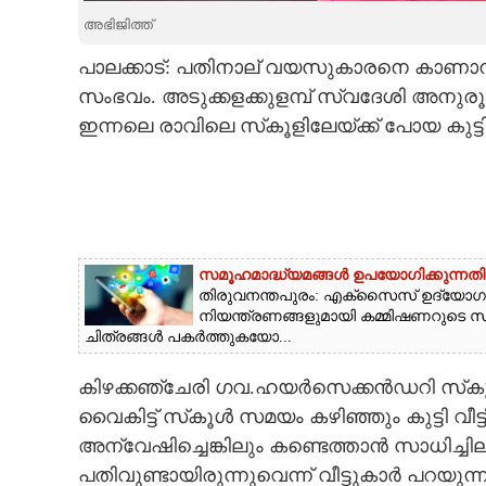
അഭിജിത്ത്
CARTOONS
പാലക്കാട്: പതിനാല് വയസുകാരനെ കാണാനില
സംഭവം. അടുക്കളക്കുളമ്പ് സ്വദേശി അനു
LITERATURE
ഇന്നലെ രാവിലെ സ്‌കൂളിലേയ്ക്ക് പോയ കുട്ടി 
ZOOM
CONTACT US
സമൂഹമാദ്ധ്യമങ്ങൾ ഉപയോഗിക്കുന്നതി
തിരുവനന്തപുരം: എക്സൈസ് ഉദ്യോഗസ
നിയന്ത്രണങ്ങളുമായി കമ്മിഷണറുടെ 
ചിത്രങ്ങൾ പകർത്തുകയോ...
കിഴക്കഞ്ചേരി ഗവ.ഹയർസെക്കൻഡറി സ്‌കൂളി
വൈകിട്ട് സ്‌കൂൾ സമയം കഴിഞ്ഞും കുട്ടി 
അന്വേഷിച്ചെങ്കിലും കണ്ടെത്താൻ സാധിച്ചില്ല
പതിവുണ്ടായിരുന്നുവെന്ന് വീട്ടുകാർ പറയു