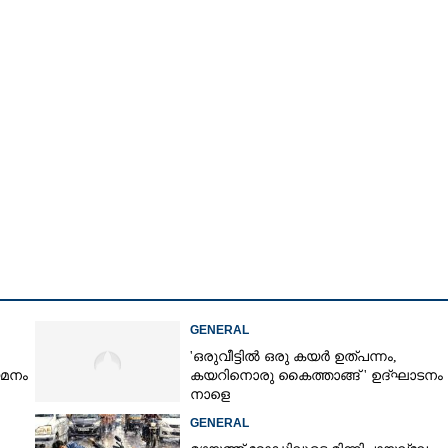
GENERAL
'ഒരുവീട്ടിൽ ഒരു കയർ ഉത്പന്നം,
യമനം
കയറിനൊരു കൈത്താങ്ങ് ' ഉദ്ഘാടനം
Share this link
നാളെ
GENERAL