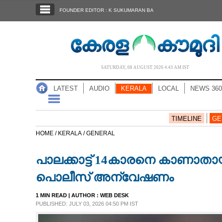
SECTIONS
FOUNDER EDITOR : K SUKUMARAN BA
HOME
LATEST
AUDIO
SATURDAY, 08 AUGUST 2026 4.43 AM IST
NOTIFIED NEWS
LATEST
AUDIO
KERALA
LOCAL
NEWS 360
POLL
KERALA
TIMELINE
GE
HOME /
KERALA /
GENERAL
LOCAL
പാലക്കാട്ട് 14കാരനെ കാണാതായ
NEWS 360
പൊലീസ് അന്വേഷണം
1 MIN READ
| AUTHOR :
WEB DESK
CASE DIARY
PUBLISHED: JULY 03, 2026 04:50 PM IST