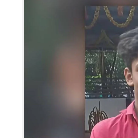
CINEMA
OPINION
PHOTOS
LIFESTYLE
SPIRITUAL
INFO+
ART
ASTRO