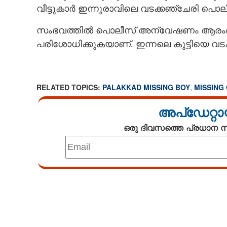
വീട്ടുകാർ ഇന്നുരാവിലെ വടക്കഞ്ചേരി പ
സംഭവത്തിൽ പൊലീസ് അന്വേഷണം ആരംഭിച്ച
പരിശോധിക്കുകയാണ്. ഇന്നലെ കുട്ടിയെ വടക
RELATED TOPICS:
PALAKKAD MISSING BOY
,
MISSING
അപ്ഡേറ്റാ
ഒരു ദിവസത്തെ പ്രധാന
Loaded
:
5.07%
/
Mute