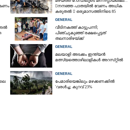
മഴയത്ത് റോഡിലൂടെ മിന്നിപ്പായല്ലേ...
ൽകണം
നനഞ്ഞ പാതയിൽ വേണം അധിക
കരുതൽ  ഒരുമാസത്തിനിടെ 85
അപകടം
Copy Link
GENERAL
്ങൽ
വീടിനകത്ത് കാട്ടുപന്നി;
ദ്യാർത്ഥിക്കായി
ത
പിഞ്ചുകുഞ്ഞ് രക്ഷപ്പെട്ടത്
വേഷണം
തലനാരിഴയ്ക്ക്
GENERAL
മലയാളി അടക്കം ഇന്ത്യൻ
മത്സ്യത്തൊഴിലാളികൾ അറസ്‌റ്റിൽ
GENERAL
ിലെ
പേമാരിയെങ്കിലും മഴക്കണക്കിൽ
'വരൾച്ച; കുറവ് 23%