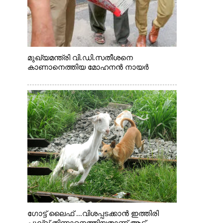
മുഖ്യമന്ത്രി വി.ഡി.സതീശനെ
കാണാനെത്തിയ മോഹനൻ നായർ
ഗോട്ട് ലൈഫ് ...വിശപ്പടക്കാൻ ഇത്തിരി