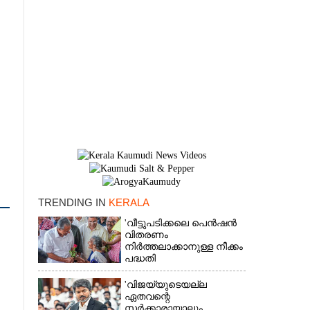
TRENDING IN
KERALA
×
'വീട്ടുപടിക്കലെ പെൻഷൻ
വിതരണം
നിർത്തലാക്കാനുള്ള നീക്കം
പദ്ധതി
അവസാനിപ്പിക്കാനുള്ള
യുഡിഎഫ് അജണ്ടയുടെ
'വിജയ്‌യുടെയല്ല
ആദ്യപടി'
ഏതവന്റെ
സർക്കാരായാലും