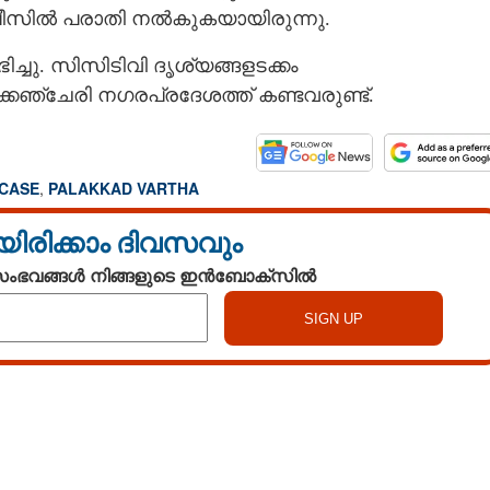
ൊലീസിൽ പരാതി നൽകുകയായിരുന്നു.
ു. സിസിടിവി ദൃശ്യങ്ങളടക്കം
്കഞ്ചേരി നഗരപ്രദേശത്ത് കണ്ടവരുണ്ട്.
 CASE
,
PALAKKAD VARTHA
യിരിക്കാം ദിവസവും
 സംഭവങ്ങൾ നിങ്ങളുടെ ഇൻബോക്സിൽ
Watch More