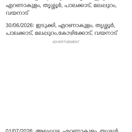
എറണാകുളം, തൃശ്ശൂർ, പാലക്കാട്, മലപ്പുറം,
വയനാട്
30/06/2026: ഇടുക്കി, എറണാകുളം, തൃശ്ശൂർ,
പാലക്കാട്, മലപ്പുറം,കോഴിക്കോട്, വയനാട്
ADVERTISEMENT
01/07/2026: ആലപ്പുഴ, എറണാകുളം, തൃശ്ശൂർ,