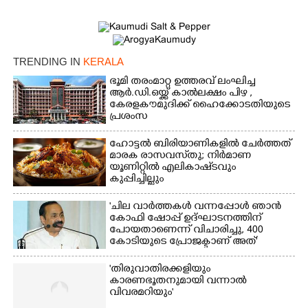
TRENDING IN
KERALA
ഭൂമി തരംമാറ്റ ഉത്തരവ് ലംഘിച്ച
ആർ.ഡി.ഒയ്ക്ക് കാൽലക്ഷം പിഴ ,​
കേരളകൗമുദിക്ക് ഹൈക്കോടതിയുടെ
പ്രശംസ
ഹോട്ടൽ ബിരിയാണികളിൽ ചേർത്തത്
മാരക രാസവസ്‌തു; നിർമാണ
യൂണിറ്റിൽ എലികാഷ്‌ടവും
കുപ്പിച്ചില്ലും
'ചില വാർത്തകൾ വന്നപ്പോൾ ഞാൻ
കോഫി ഷോപ്പ് ഉദ്ഘാടനത്തിന്
പോയതാണെന്ന് വിചാരിച്ചു, 400
കോടിയുടെ പ്രോജക്ടാണ് അത്'
'തിരുവാതിരക്കളിയും
കാരണഭൂതനുമായി വന്നാൽ
വിവരമറിയും '