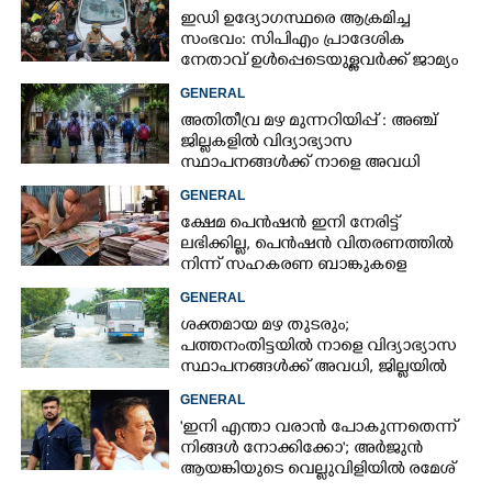
ഇഡി ഉദ്യോഗസ്ഥരെ ആക്രമിച്ച
സംഭവം: സിപിഎം പ്രാദേശിക
നേതാവ് ഉൾപ്പെടെയുള്ളവർക്ക് ജാമ്യം
അനുവദിച്ച് കോടതി
GENERAL
അതിതീവ്ര മഴ മുന്നറിയിപ്പ് : അഞ്ച്
ജില്ലകളിൽ വിദ്യാഭ്യാസ
സ്ഥാപനങ്ങൾക്ക് നാളെ അവധി
GENERAL
ക്ഷേമ പെൻഷൻ ഇനി നേരിട്ട്
ലഭിക്കില്ല,​ പെൻഷൻ വിതരണത്തിൽ
നിന്ന് സഹകരണ ബാങ്കുകളെ
ഒഴിവാക്കി
GENERAL
ശക്തമായ മഴ തുടരും;
പത്തനംതിട്ടയിൽ നാളെ വിദ്യാഭ്യാസ
സ്ഥാപനങ്ങൾക്ക് അവധി,​ ജില്ലയിൽ
ഇന്ന് റെ‌ഡും നാളെ ഓറഞ്ചും അലർട്ട്
GENERAL
'ഇനി എന്താ വരാൻ പോകുന്നതെന്ന്
നിങ്ങൾ നോക്കിക്കോ'; അർജുൻ
ആയങ്കിയുടെ വെല്ലുവിളിയിൽ രമേശ്
ചെന്നിത്തല