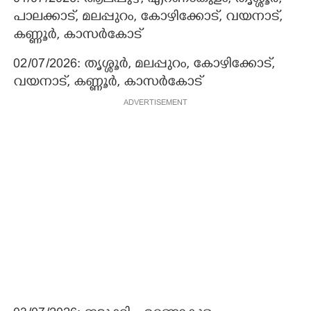
പാലക്കാട്, മലപ്പുറം, കോഴിക്കോട്, വയനാട്,
കണ്ണൂർ, കാസർകോട്
02/07/2026: തൃശ്ശൂർ, മലപ്പുറം, കോഴിക്കോട്,
വയനാട്, കണ്ണൂർ, കാസർകോട്
ADVERTISEMENT