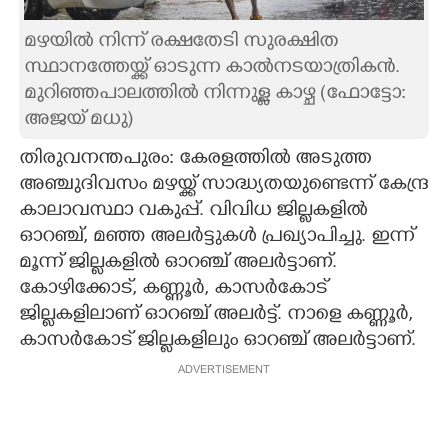
CARTOONS
മഴയിൽ നിന്ന് രക്ഷതേടി സുരക്ഷിത
സ്ഥാനത്തേയ്ക്ക് ഓടുന്ന കാൽനടയാത്രികൻ.
മുറിഞ്ഞപാലത്തിൽ നിന്നുള്ള കാഴ്ച (ഫോട്ടോ:
LITERATURE
അജയ് മധു)
ZOOM
തിരുവനന്തപുരം: കേരളത്തിൽ അടുത്ത
അഞ്ചുദിവസം മഴയ്ക്ക് സാദ്ധ്യതയുണ്ടെന്ന് കേന്ദ്ര
കാലാവസ്ഥാ വകുപ്പ്. വിവിധ ജില്ലകളിൽ
CONTACT US
ഓറഞ്ച്, മഞ്ഞ അലർട്ടുകൾ പ്രഖ്യാപിച്ചു. ഇന്ന്
മൂന്ന് ജില്ലകളിൽ ഓറഞ്ച് അലർട്ടാണ്.
കോഴിക്കോട്, കണ്ണൂർ, കാസർകോട്
ജില്ലകളിലാണ് ഓറഞ്ച് അലർട്ട്. നാളെ കണ്ണൂർ,
കാസർകോട് ജില്ലകളിലും ഓറ‌ഞ്ച് അലർട്ടാണ്.
ADVERTISEMENT