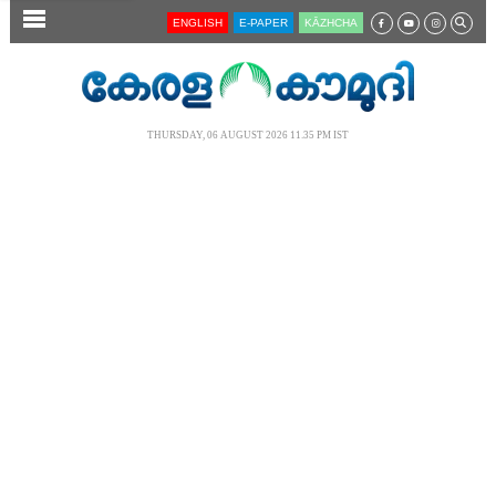
SECTIONS
ENGLISH
E-PAPER
KĀZHCHA
HOME
LATEST
THURSDAY, 06 AUGUST 2026 11.35 PM IST
AUDIO
NOTIFIED NEWS
POLL
KERALA
LOCAL
NEWS 360
CASE DIARY