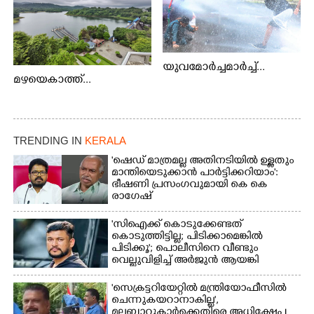
യുവമോർച്ചമാർച്ച്...
മഴയെകാത്ത്...
TRENDING IN
KERALA
'ഷെഡ് മാത്രമല്ല അതിനടിയിൽ ഉള്ളതും
മാന്തിയെടുക്കാൻ പാർട്ടിക്കറിയാം':
ഭീഷണി പ്രസംഗവുമായി കെ കെ
രാഗേഷ്
'സിഐക്ക് കൊടുക്കേണ്ടത്
കൊടുത്തിട്ടില്ല; പിടിക്കാമെങ്കിൽ
പിടിക്കൂ'; പൊലീസിനെ വീണ്ടും
വെല്ലുവിളിച്ച് അർജുൻ ആയങ്കി
'സെക്രട്ടറിയേറ്റിൽ മന്ത്രിയോഫീസിൽ
ചെന്നുകയറാനാകില്ല',
മലബാറുകാർക്കെതിരെ അധിക്ഷേപ