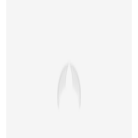
×
Share this link
Copy Link