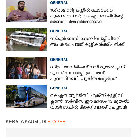
GENERAL
'ശ്രീറാമിന്റെ കയ്യിൽ ചോരക്കറ
പുരണ്ടിരുന്നു'; കെ എം ബഷീറിന്റെ
മരണത്തിൽ നിർണായക
മൊഴിയുമായി ദൃക്‌സാക്ഷി
GENERAL
സ്‌കൂൾ ബസ് കനാലിലേയ്ക്ക് വീണ്
അപകടം; പത്ത് കുട്ടികൾക്ക് പരിക്ക്
GENERAL
ഡിഗ്രി അഡ്മിഷന് ഇനി മുതൽ പ്ലസ്
ടു നിർബന്ധമല്ല; ഉത്തരവ്
പുറത്തിറങ്ങി, പുതിയ മാറ്റങ്ങൾ
അറിയാം
GENERAL
കെഎസ്‌ആർടിസി 'എക്‌സിക്യൂട്ടീവ്
ക്ളാസ്' സർവീസ് ഈ മാസം 13 മുതൽ;
വാട്‌സാപ്പിൽ ടിക്കറ്റ് ബുക്ക് ചെയ്യാൻ
9447071021
KERALA KAUMUDI
EPAPER