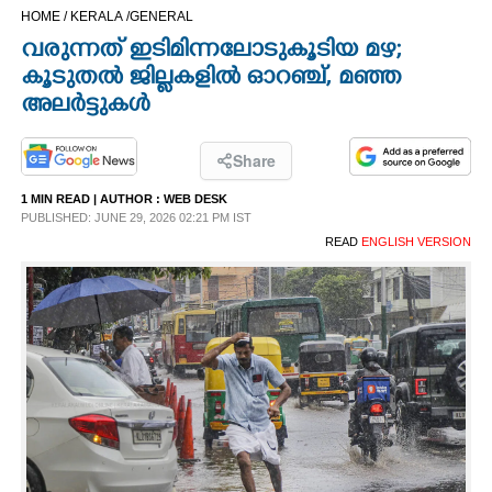
HOME /
KERALA /
GENERAL
CINEMA
വരുന്നത് ഇടിമിന്നലോടുകൂടിയ മഴ;
കൂടുതൽ ജില്ലകളിൽ ഓറഞ്ച്, മഞ്ഞ
OPINION
അലർട്ടുകൾ
PHOTOS
Share
1 MIN READ
| AUTHOR :
WEB DESK
LIFESTYLE
PUBLISHED: JUNE 29, 2026 02:21 PM IST
READ
ENGLISH VERSION
SPIRITUAL
INFO+
ART
ASTRO