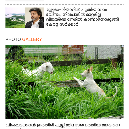
'മുല്ലപ്പെരിയാറിൽ പുതിയ ഡാം
വേണം, നിലപാടിൽ മാറ്റമില്ല';
വിജയ്‌യെ നേരിൽ കാണാനൊരുങ്ങി
കേരള സർക്കാർ
PHOTO
GALLERY
വിശപ്പടക്കാൻ ഇത്തിരി പുല്ല് തിന്നാനെത്തിയ ആടിനെ