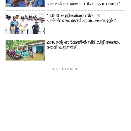
പരാമർശവുമായി സിപിഎം നേതാവ്‌
14,000 കുട്ടികൾക്ക് നീന്തൽ
പരിശീലനം: മന്ത്രി എൻ. ഷംസുദ്ദീൻ
2018ന്റെ ഓർമ്മയിൽ വീട് വിട്ട് അഭയം
തേടി കുട്ടനാട്
ADVERTISEMENT