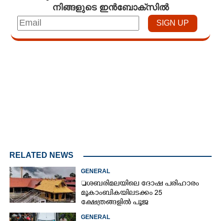
നിങ്ങളുടെ ഇൻബോക്സിൽ
Loaded
:
3.58%
/
Mute
RELATED NEWS
GENERAL
ശബരിമലയിലെ ദോഷ പരിഹാരം
മൂകാംബികയിലടക്കം 25
ക്ഷേത്രങ്ങളിൽ പൂജ
GENERAL