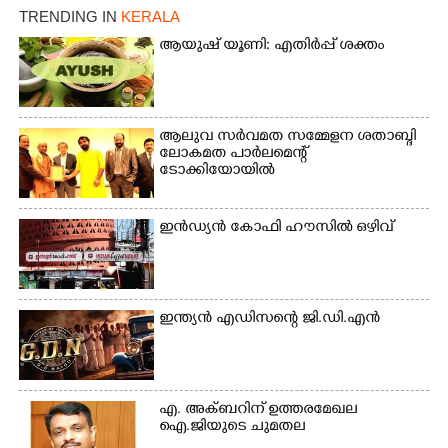
നിന്നുള്ള കാഴ്ച
TRENDING IN
KERALA
ആയുഷ് യൂണി: എതിർപ്പ് ശക്തം
ആലുവ സർവമത സമ്മേളന ശതാബ്ദി
ലോകമത പാർലമെന്റ്
ടോക്കിയോയിൽ
ഇൻഡ്യൻ കോഫി ഹൗസിൽ ഒഴിവ്
ഇന്ത്യൻ എഡിസന്റെ ജി.ഡി.എൻ
എ. അക്ബറിന് ഉത്തരമേഖല
ഐ.ജിയുടെ ചുമതല