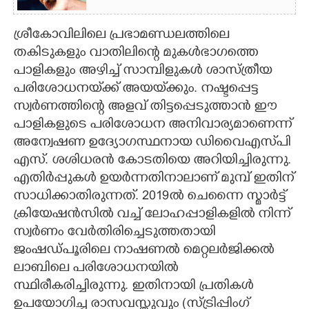
ശ്രീകോവിലിലെ പ്രഭാമണ്ഡലത്തിലെ
തകിടുകളും വാതിലിന്റെ മുകൾഭാഗത്തെ
പാളികളും അഴിച്ച് സാമ്പിളുകൾ ശാസ്ത്രീയ
പരിശോധനയ്‌ക്ക് അയയ്‌ക്കും. നഷ്ടപ്പെട്ട
സ്വർണത്തിന്റെ അളവ് തിട്ടപ്പെടുത്താൻ ഈ
പാളികളുടെ പരിശോധന അനിവാര്യമാണെന്ന്
അന്വേഷണ ഉദ്യോഗസ്ഥനായ ഡിവൈഎസ്‌പി
എസ്. ശശിധരൻ കോടതിയെ അറിയിച്ചിരുന്നു.
എതിർപ്പുകൾ ഉയർന്നതിനാലാണ് മുമ്പ് ഇതിന്
സാധിക്കാതിരുന്നത്. 2019ൽ ചെന്നൈ സ്മാർട്ട്
ക്രിയേഷൻസിൽ വച്ച് ലോഹപ്പാളികളിൽ നിന്ന്
സ്വർണം വേർതിരിച്ചെടുത്തതായി
ജംഷഡ്പൂരിലെ നാഷണൽ മെറ്റലർജിക്കൽ
ലാബിലെ പരിശോധനയിൽ
സ്ഥിരീകരിച്ചിരുന്നു. ഇതിനായി പ്രതികൾ
ഉപയോഗിച്ച രാസവസ്തുവും (സ്ട്രിപ്പിംഗ്