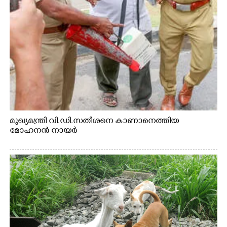
മുഖ്യമന്ത്രി വി.ഡി.സതീശനെ കാണാനെത്തിയ
മോഹനൻ നായർ