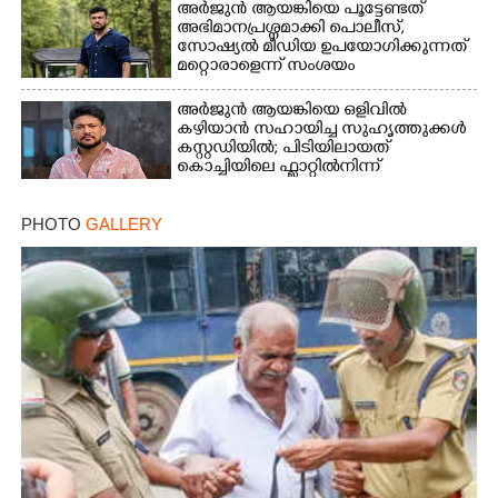
അർജുൻ ആയങ്കിയെ പൂട്ടേണ്ടത്
അഭിമാനപ്രശ്നമാക്കി പൊലീസ്,
സാേഷ്യൽ മീഡിയ ഉപയോഗിക്കുന്നത്
മറ്റൊരാളെന്ന് സംശയം
അർജുൻ ആയങ്കിയെ ഒളിവിൽ
കഴിയാൻ സഹായിച്ച സുഹൃത്തുക്കൾ
കസ്റ്റഡിയിൽ; പിടിയിലായത്
കൊച്ചിയിലെ ഫ്ലാറ്റിൽനിന്ന്
PHOTO
GALLERY