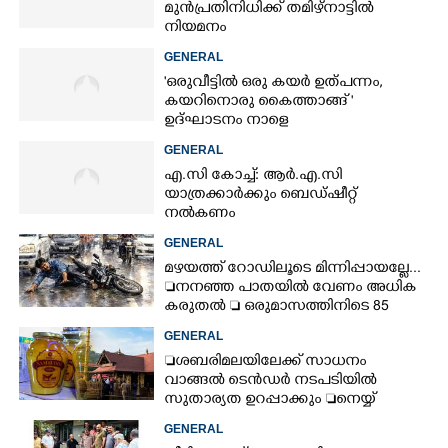
മുൻപ്രതിനിധിക്ക് തമിഴ്നാട്ടിൽ
നിയമനം
GENERAL
'ഒരുവീട്ടിൽ ഒരു കയർ ഉത്പന്നം,
കയറിനൊരു കൈത്താങ്ങ് '
ഉദ്ഘാടനം നാളെ
GENERAL
എ.സി കോച്ച്: ആർ.എ.സി
യാത്രക്കാർക്കും ബെഡ്ഷീറ്റ്
നൽകണം
GENERAL
മഴയത്ത് റോഡിലൂടെ മിന്നിപ്പായല്ലേ...
നനഞ്ഞ പാതയിൽ വേണം അധിക
കരുതൽ  ഒരുമാസത്തിനിടെ 85
അപകടം
GENERAL
ശബരിമലയിലേക്ക് സാധനം
വാങ്ങൽ ടെൻ‌ഡർ നടപടിയിൽ
സുതാര്യത ഉറപ്പാക്കും നെയ്യ്
ക്രമക്കേടിൽ തുടരന്വേഷണം
GENERAL