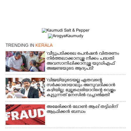
×
Share this link
TRENDING IN
KERALA
'വീട്ടുപടിക്കലെ പെൻഷൻ വിതരണം
നിർത്തലാക്കാനുള്ള നീക്കം പദ്ധതി
അവസാനിപ്പിക്കാനുള്ള യുഡിഎഫ്
അജണ്ടയുടെ ആദ്യപടി'
Copy Link
'വിജയ്‌യുടെയല്ല ഏതവന്റെ
സർക്കാരായാലും അനുവദിക്കാൻ
കഴിയില്ല; മുല്ലപ്പെരിയാറിന്റെ വെള്ളം
കൂട്ടുന്നത് മനസിൽ വച്ചാൽമതി'
അമേരിക്കൻ ലോൺ ആപ്പ് തട്ടിപ്പിന്
ആഫ്രിക്കൻ ബന്ധം