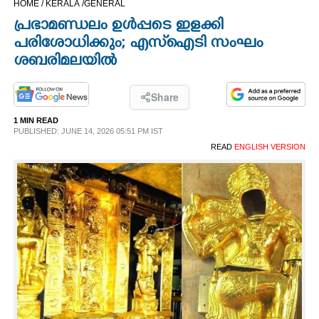
HOME /
KERALA /
GENERAL
CINEMA
പ്രഭാമണ്ഡലം ഉൾപ്പടെ ഇളക്കി
പരിശോധിക്കും; എസ്‌ഐടി സംഘം
OPINION
ശബരിമലയിൽ
PHOTOS
Share
1 MIN READ
PUBLISHED: JUNE 14, 2026 05:51 PM IST
LIFESTYLE
READ
ENGLISH VERSION
SPIRITUAL
INFO+
ART
ASTRO