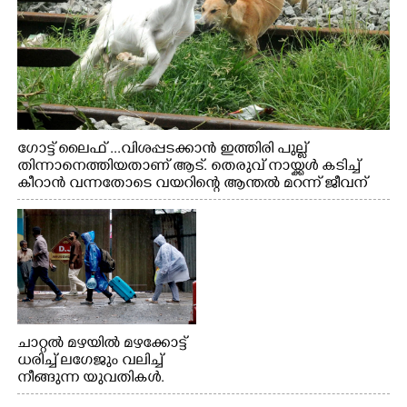
ഗോട്ട് ലൈഫ് ...വിശപ്പടക്കാൻ ഇത്തിരി പുല്ല്
തിന്നാനെത്തിയതാണ് ആട്. തെരുവ് നായ്ക്കൾ കടിച്ച്
കീറാൻ വന്നതോടെ വയറിന്റെ ആന്തൽ മറന്ന് ജീവന്
വേണ്ടിയായി ഓട്ടം. എറണാകുളം വാത്തുരുത്തിയിൽ
നിന്നുള്ള കാഴ്ച
ചാറ്റൽ മഴയിൽ മഴക്കോട്ട്
ധരിച്ച് ലഗേജും വലിച്ച്
നീങ്ങുന്ന യുവതികൾ.
എറണാകുളം മേനകയിൽ