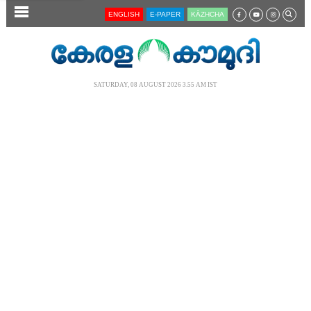
SECTIONS
ENGLISH
E-PAPER
KĀZHCHA
HOME
LATEST
SATURDAY, 08 AUGUST 2026 3.55 AM IST
AUDIO
NOTIFIED NEWS
POLL
KERALA
LOCAL
NEWS 360
CASE DIARY