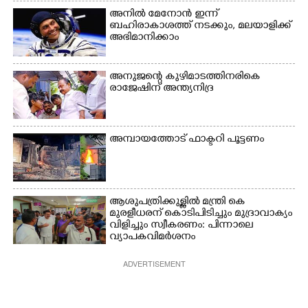
നായ. ഫോട്ടോ: കെ.വിശ്വജി
അനിൽ മേനോൻ ഇന്ന്
ത്ത്
ബഹിരാകാശത്ത് നടക്കും, മലയാളിക്ക്
അഭിമാനിക്കാം
അനുജന്റെ കുഴിമാടത്തിനരികെ
രാജേഷിന് അന്ത്യനിദ്ര
അമ്പായത്തോട് ഫാക്ടറി പൂട്ടണം
ആശുപത്രിക്കുള്ളിൽ മന്ത്രി കെ
മുരളീധരന് കൊടിപിടിച്ചും മുദ്രാവാക്യം
വിളിച്ചും സ്വീകരണം: പിന്നാലെ
വ്യാപകവിമർശനം
ADVERTISEMENT