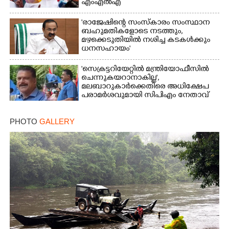
എംഎൽഎ
'രാജേഷിന്റെ സംസ്കാരം സംസ്ഥാന
ബഹുമതികളോടെ നടത്തും,
മഴക്കെടുതിയിൽ നശിച്ച കടകൾക്കും
ധനസഹായം'
'സെക്രട്ടറിയേറ്റിൽ മന്ത്രിയോഫീസിൽ
ചെന്നുകയറാനാകില്ല',
മലബാറുകാർക്കെതിരെ അധിക്ഷേപ
പരാമർശവുമായി സിപിഎം നേതാവ്‌
PHOTO
GALLERY