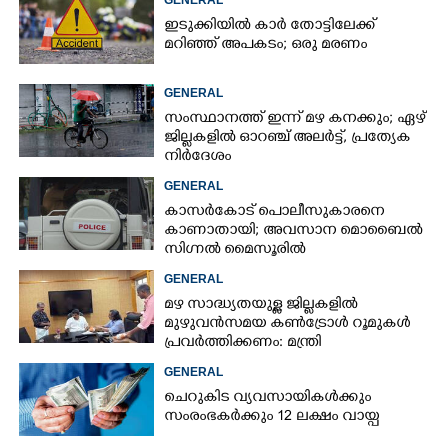
ഇടുക്കിയിൽ കാർ തോട്ടിലേക്ക്
മറിഞ്ഞ് അപകടം; ഒരു മരണം
GENERAL
സംസ്ഥാനത്ത് ഇന്ന് മഴ കനക്കും; ഏഴ്
ജില്ലകളിൽ ഓറഞ്ച് അലർട്ട്, പ്രത്യേക
നിർദേശം
GENERAL
കാസർകോട് പൊലീസുകാരനെ
കാണാതായി; അവസാന മൊബൈൽ
സിഗ്നൽ മൈസൂരിൽ
GENERAL
മഴ സാദ്ധ്യതയുള്ള ജില്ലകളിൽ
മുഴുവൻസമയ കൺട്രോൾ റൂമുകൾ
പ്രവർത്തിക്കണം: മന്ത്രി
GENERAL
ചെറുകിട വ്യവസായികൾക്കും
സംരംഭകർക്കും 12 ലക്ഷം വായ്പ