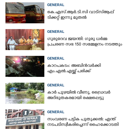
GENERAL
കെ.എസ്.ആർ.ടി.സി വാട്സ്ആപ്പ്
ടിക്കറ്റ് ഇന്നു മുതൽ
GENERAL
ഗുരുദേവ ജയന്തി: ഗുരു ധർമ്മ
പ്രചരണ സഭ 150 സമ്മേളനം നടത്തും
GENERAL
കാറപകടം: അബിൻവർക്കി
എം.എൽ.എയ്ക്ക് പരിക്ക്
GENERAL
കാർ പുഴയിൽ വീണു, ഡ്രെെവർ
അദ്ഭുതകരമായി രക്ഷപ്പെട്ടു
GENERAL
സംവരണ പട്ടിക പുതുക്കൽ: എന്ത്
നടപടി സ്വീകരിച്ചെന്ന് ഹൈക്കോടതി