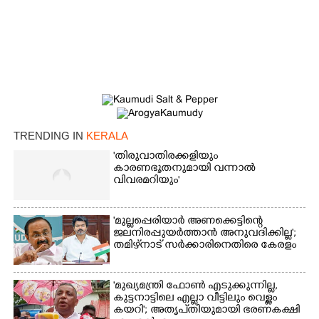
TRENDING IN
KERALA
'തിരുവാതിരക്കളിയും
കാരണഭൂതനുമായി വന്നാൽ
വിവരമറിയും '
'മുല്ലപ്പെരിയാർ അണക്കെട്ടിന്റെ
ജലനിരപ്പുയർത്താൻ അനുവദിക്കില്ല';
തമിഴ്‌നാട് സർക്കാരിനെതിരെ കേരളം
'മുഖ്യമന്ത്രി ഫോൺ എടുക്കുന്നില്ല,
കുട്ടനാട്ടിലെ എല്ലാ വീട്ടിലും വെള്ളം
കയറി'; അതൃപ്‌തിയുമായി ഭരണകക്ഷി