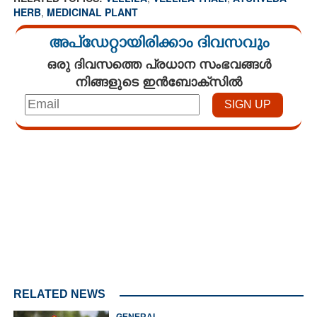
HERB
,
MEDICINAL PLANT
അപ്ഡേറ്റായിരിക്കാം ദിവസവും
ഒരു ദിവസത്തെ പ്രധാന സംഭവങ്ങൾ
നിങ്ങളുടെ ഇൻബോക്സിൽ
Loaded
:
3.58%
/
Unmute
RELATED NEWS
GENERAL