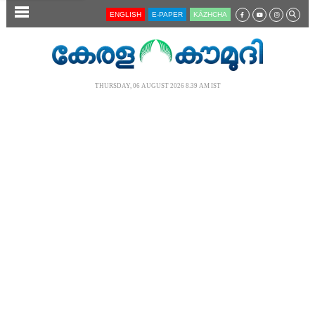
SECTIONS
ENGLISH
E-PAPER
KĀZHCHA
HOME
LATEST
THURSDAY, 06 AUGUST 2026 8.39 AM IST
AUDIO
NOTIFIED NEWS
POLL
KERALA
LOCAL
NEWS 360
CASE DIARY