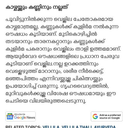
കാഴ്ചയ്ക്കും കണ്ണിനും നല്ലത്
പൂവിട്ടുനിൽക്കുന്ന വെള്ളില ചേതോകരമായ
കാഴ്ചമാത്രമല്ല, കണ്ണുകൾക്ക് കുളിർമ നൽകുന്ന
ഔഷധം കൂടിയാണ്. മുടികൊഴിച്ചിൽ
തടയാനും താരനകറ്റാനും കണ്ണുകൾക്ക്
കുളിർമ പകരാനും വെള്ളിലം താളി ഉത്തമമാണ്.
ആയുർവേദ ഔഷധങ്ങളിലെ പ്രധാന ചേരുവ
കൂടിയാണ് വെള്ളില.നല്ല ഉറക്കത്തിനും
വെള്ളെഴുത്ത് മാറാനും, ശരീര നീർക്കെട്ട്,
മഞ്ഞപിത്തം എന്നിവയ്ക്കുള്ള ചികിത്സയ്ക്കും
ഉപയോഗിച്ച് വരുന്നു. ഗൃഹവൈദ്യത്തിൽ,
മുറിവുകൾക്കുള്ള വിശേഷ ഔഷധമായും ഈ
ചെടിയെ വിലയിരുത്തപ്പെടുന്നു.
RELATED TOPICS:
VELLILA
,
VELLILA THALI
,
AYURVEDA