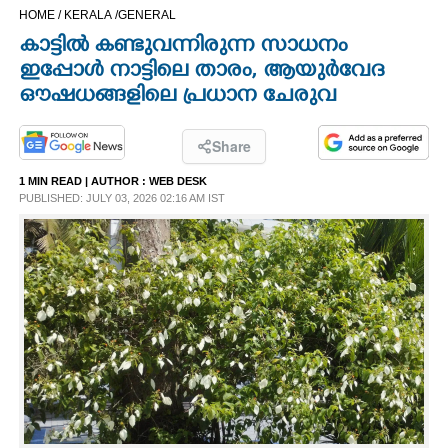
HOME /
KERALA /
GENERAL
CINEMA
കാട്ടിൽ കണ്ടുവന്നിരുന്ന സാധനം
ഇപ്പോൾ നാട്ടിലെ താരം,​ ആയുർവേദ
OPINION
ഔഷധങ്ങളിലെ പ്രധാന ചേരുവ
PHOTOS
Share
1 MIN READ
| AUTHOR :
WEB DESK
LIFESTYLE
PUBLISHED: JULY 03, 2026 02:16 AM IST
SPIRITUAL
INFO+
ART
ASTRO