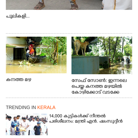
പുലികളി...
കനത്ത മഴ
സേഫ് സോൺ: ഇന്നലെ
പെയ്ത കനത്ത മഴയിൽ
കോഴിക്കോട് വടക്കേ
വയലിൽ വെള്ളം
കയറിയതിനെ തുടർന്ന്
TRENDING IN
KERALA
വീട്ടുസാധനങ്ങളുമായി
വെള്ളത്തിലൂടെ
14,000 കുട്ടികൾക്ക് നീന്തൽ
പരിശീലനം: മന്ത്രി എൻ. ഷംസുദ്ദീൻ
നടന്നുവരുന്നവരെ
മതിലിനു മുകളിൽ നോക്കി
നിൽക്കുന്ന