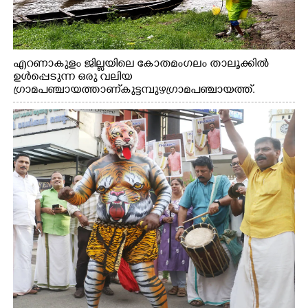
എറണാകുളം ജില്ലയിലെ കോതമംഗലം താലൂക്കിൽ
ഉൾപ്പെടുന്ന ഒരു വലിയ
ഗ്രാമപഞ്ചായത്താണ് കുട്ടമ്പുഴ ഗ്രാമ പഞ്ചായത്ത്.
ആദിവാസി ഊരുകളായ വെള്ളാരംകുത്ത്, കത്തിപ്പാറ,
ഉറിയംപെട്ടി, തേക്കല്ല്, വെട്ടിക്കല്ല്, മഞ്ചപ്പാറ എന്നീ ആറു
സ്ഥലങ്ങളിലേക്കുള്ള പ്രധാന സഞ്ചാര മാർഗമാണ് ഈ
കാണുന്ന കടത്ത് വള്ളം