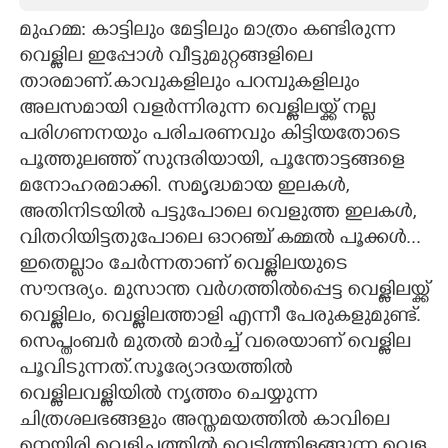
മുഹമ്മ: കാട്ടിലും മേട്ടിലും മാത്രം കണ്ടിരുന്ന
CARTOONS
വെള്ളില ഇപ്പോൾ വീട്ടുമുറ്റങ്ങളിലെ
താരമാണ്.കാവുകളിലും പറമ്പുകളിലും
LITERATURE
അലസമായി വളർന്നിരുന്ന വെള്ളിലയ്ക്ക് നല്ല
പരിഗണനയും പരിചരണവും കിട്ടിയതോടെ
ZOOM
പൂത്തുലഞ്ഞ് സുന്ദരിയായി, പൂന്തോട്ടങ്ങളെ
മനോഹരമാക്കി. സമൃദ്ധമായ ഇലകൾ,
CONTACT US
അതിനിടയിൽ പട്ടുപോലെ വെളുത്ത ഇലകൾ,
വിതറിയിട്ടതുപോലെ ഓറഞ്ച് കമ്മൽ പൂക്കൾ...
ഇതെല്ലാം ചേർന്നതാണ് വെള്ളിലയുടെ
സൗന്ദര്യം. മുസാന്ത വർഗത്തിൽപ്പെട്ട വെള്ളിലയ്ക്ക്
വെള്ളിലം, വെള്ളിലത്താളി എന്നീ പേരുകളുമുണ്ട്.
സെപ്തംബർ മുതൽ മാർച്ച് വരെയാണ് വെള്ളില
പൂവിടുന്നത്.സൂര്യോദയത്തിൽ
വെള്ളിലവള്ളിയിൽ നൃത്തം ചെയ്യുന്ന
ചിത്രശലഭങ്ങളും അസ്തമയത്തിൽ കാവിലെ
നെയ്ത്തിരി വെളിച്ചത്തിൽ വെട്ടിത്തിളങ്ങുന്ന വെള്ള