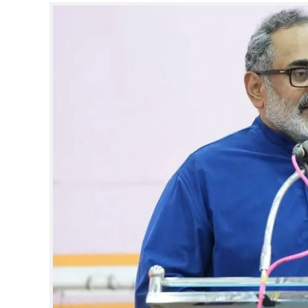
CINEMA
OPINION
PHOTOS
LIFESTYLE
SPIRITUAL
INFO+
ART
ASTRO