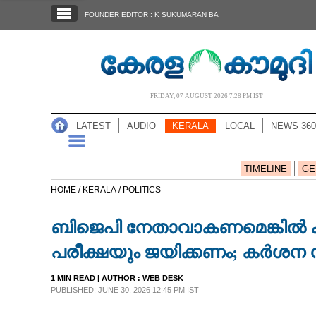
SECTIONS
FOUNDER EDITOR : K SUKUMARAN BA
HOME
LATEST
AUDIO
FRIDAY, 07 AUGUST 2026 7.28 PM IST
NOTIFIED NEWS
LATEST
AUDIO
KERALA
LOCAL
NEWS 360
POLL
KERALA
TIMELINE
GE
HOME /
KERALA /
POLITICS
LOCAL
ബിജെപി നേതാവാകണമെങ്കിൽ ക്ല
NEWS 360
പരീക്ഷയും ജയിക്കണം; കർശന 
1 MIN READ
| AUTHOR :
WEB DESK
CASE DIARY
PUBLISHED: JUNE 30, 2026 12:45 PM IST