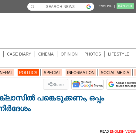
ENGLISH |
KĀZHCHA
CASE DIARY
CINEMA
OPINION
PHOTOS
LIFESTYLE
NERAL
POLITICS
SPECIAL
INFORMATION
SOCIAL MEDIA
Share
ാസിൽ പങ്കെടുക്കണം, ഒപ്പം
നിർദേശം
READ
ENGLISH VERS