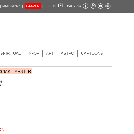
|
MATRIMONY |
E-PAPER
|
LIVE TV
|
CAL 2026
SPIRITUAL
INFO+
ART
ASTRO
CARTOONS
SNAKE MASTER
ION