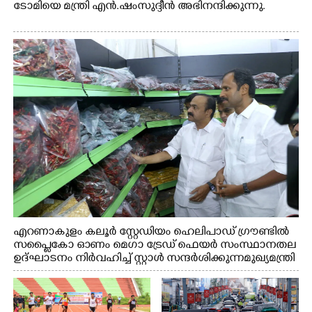
ടോമിയെ മന്ത്രി എൻ.ഷംസുദ്ദീൻ അഭിനന്ദിക്കുന്നു.
എറണാകുളം കലൂർ സ്റ്റേഡിയം ഹെലിപാഡ് ഗ്രൗണ്ടിൽ
സപ്ളൈകോ ഓണം മെഗാ ട്രേഡ് ഫെയർ സംസ്ഥാനതല
ഉദ്ഘാടനം നിർവഹിച്ച് സ്റ്റാൾ സന്ദർശിക്കുന്ന മുഖ്യമന്ത്രി
വി.ഡി. സതീശൻ. മന്ത്രി അനൂപ് ജേക്കബ് സമീപം