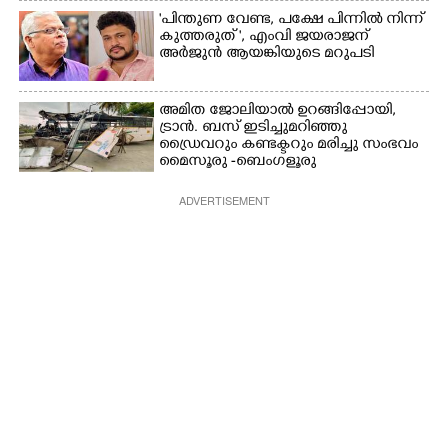
"പിന്തുണ വേണ്ട,​ പക്ഷേ പിന്നിൽ നിന്ന്
കുത്തരുത് ", എംവി ജയരാജന്
അർജുൻ ആയങ്കിയുടെ മറുപടി
അമിത ജോലിയാൽ ഉറങ്ങിപ്പോയി,
ട്രാൻ. ബസ് ഇടിച്ചുമറിഞ്ഞു
ഡ്രൈവറും കണ്ടക്ടറും മരിച്ചു സംഭവം
മൈസൂരു -ബെംഗളൂരു
ദേശീയപാതയിൽ 20 പേർക്ക് പരിക്ക്,
നാലു പേരുടെ നില ഗുരുതരം
ADVERTISEMENT