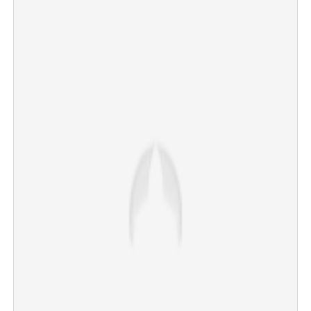
×
Share this link
Copy Link