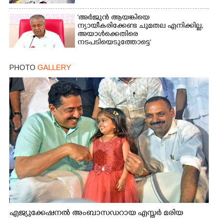
'അർജുൻ ആയങ്കിയെ
ന്യായീകരിക്കേണ്ട ചുമതല എനിക്കില്ല,
അയാൾക്കെതിരെ
നടപടിയെടുത്തോട്ടെ'
PHOTO
GALLERY
എജ്യുക്കേഷനൽ അംബാസഡറായ എസ്തർ മരിയ