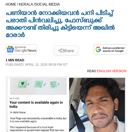
HOME /
KERALA /
SOCIAL MEDIA
CINEMA
പണിയാൻ നോക്കിയവൻ പനി പിടിച്ച്
പരാതി പിൻവലിച്ചു,​ ഫേസ്ബുക്ക്
OPINION
അക്കൗണ്ട് തിരിച്ചു കിട്ടിയെന്ന് അഖിൽ
മാരാർ
PHOTOS
Share
LIFESTYLE
1 MIN READ
PUBLISHED: APRIL 10, 2026 08:09 PM IST
READ
ENGLISH VERSION
SPIRITUAL
INFO+
ART
ASTRO