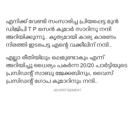
എനിക്ക് വേണ്ടി സംസാരിച്ച പ്രിയപ്പെട്ട മുൻ
ഡിജിപി T P സെൻ കുമാർ സാറിനു നന്ദി
അറിയിക്കുന്നു.. കൃത്യമായി കാര്യ കാരണം
നിരത്തി ഇടപെട്ട എന്റെ വക്കീലിന് നന്ദി..
എല്ലാ രീതിയിലും ഒപ്പമുണ്ടാകും എന്ന്
അറിയിച്ചു ധൈര്യം പകർന്ന 20/20 പാർട്ടിയുടെ
പ്രസിഡന്റ്‌ സാബു ജേക്കബിനും, വൈസ്
പ്രസിഡന്റ്‌ ഗോപ കുമാറിനും നന്ദി..
ADVERTISEMENT