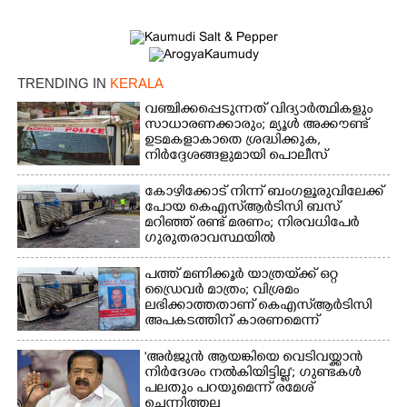
TRENDING IN
KERALA
വഞ്ചിക്കപ്പെടുന്നത് വിദ്യാർത്ഥികളും
സാധാരണക്കാരും; മ്യൂൾ അക്കൗണ്ട്
ഉടമകളാകാതെ ശ്രദ്ധിക്കുക,
നിർദ്ദേശങ്ങളുമായി പൊലീസ്
കോഴിക്കോട് നിന്ന് ബംഗളൂരുവിലേക്ക്
പോയ കെഎസ്‌ആർടിസി ബസ്
മറിഞ്ഞ് രണ്ട് മരണം; നിരവധിപേർ
ഗുരുതരാവസ്ഥയിൽ
പത്ത് മണിക്കൂർ യാത്രയ്‌ക്ക് ഒറ്റ
ഡ്രൈവർ മാത്രം; വിശ്രമം
ലഭിക്കാത്തതാണ് കെഎസ്‌ആർടിസി
അപകടത്തിന് കാരണമെന്ന്
വിമർശനം
'അർജുൻ ആയങ്കിയെ വെടിവയ്ക്കാൻ
നിർദേശം നൽകിയിട്ടില്ല'; ഗുണ്ടകൾ
പലതും പറയുമെന്ന് രമേശ്
ചെന്നിത്തല