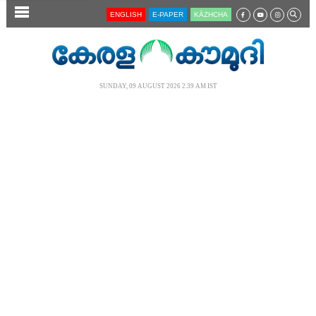
SECTIONS
ENGLISH
E-PAPER
KĀZHCHA
HOME
LATEST
SUNDAY, 09 AUGUST 2026 2.39 AM IST
AUDIO
NOTIFIED NEWS
POLL
KERALA
LOCAL
NEWS 360
CASE DIARY