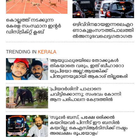
കൊല്ലത്ത് നടക്കുന്ന
ഒഴിവ് ദിനമായ ഇന്നലെ എറ
കേരള സംസ്ഥാന ഇന്റർ
ണാകുളം സൗത്ത് പാലത്തി
ഡിസ്ട്രിക്റ്റ് ക്ലബ്
ൽ അനുഭവപ്പെട്ട ഗതാഗത
അത്‌ലറ്റിക്
ക്കുരുക്ക്
ചാമ്പ്യൻഷിപ്പിൽ അണ്ടർ
20 ആൺകുട്ടികളുടെ 200
TRENDING IN
KERALA
മീറ്റർ ഓട്ടം ഫൈനൽ
'ആയുധപ്പുരയിലെ തോക്കുകൾ
മത്സരത്തിനിടെ സിന്തറ്റിക്
തികയാതെ വരും, ഇത് ബീഹാറോ
ട്രാക്കിന് കുറുകെ ഓടുന്ന
യുപിയോ അല്ല';ആയങ്കിക്ക്
നായകൾ.
പിന്തുണയുമായി ആകാശ് തില്ലങ്കേരി
'പ്രിയദർശിനി' പാപ്പാനെ
ചവിട്ടിക്കൊന്നു; സംഭവം കോന്നി
ആന പരിപാലന കേന്ദ്രത്തിൽ
'സൂപ്പർ ബസ്, പക്ഷേ ഒരിക്കൽ
കയറിയവർ പിന്നീട് ഈ ബസിൽ
കയറില്ല; കെഎസ്ആർടിസിക്ക് നഷ്ടം
അരലക്ഷം രൂപയോളം'