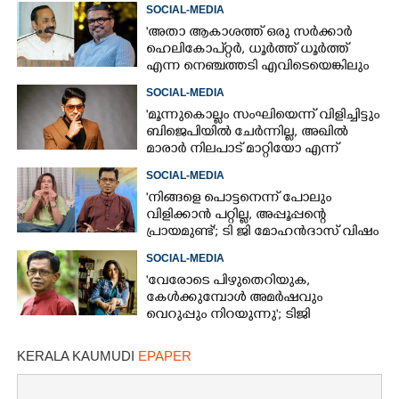
അവധി പ്രഖ്യാപിക്കാൻ കഴിയില്ല"
SOCIAL-MEDIA
'അതാ ആകാശത്ത് ഒരു സർക്കാർ
ഹെലികോപ്റ്റർ, ധൂർത്ത് ധൂർത്ത്
എന്ന നെഞ്ചത്തടി എവിടെയെങ്കിലും
കേട്ടോ?'
SOCIAL-MEDIA
'മൂന്നുകൊല്ലം സംഘിയെന്ന് വിളിച്ചിട്ടും
ബിജെപിയിൽ ചേർന്നില്ല, അഖിൽ
മാരാർ നിലപാട് മാറ്റിയോ എന്ന്
ചിന്തിച്ചാൽ മനസിലാകും'
SOCIAL-MEDIA
'നിങ്ങളെ പൊട്ടനെന്ന് പോലും
വിളിക്കാൻ പറ്റില്ല, അപ്പൂപ്പന്റെ
പ്രായമുണ്ട്'; ടി ജി മോഹൻദാസ് വിഷം
തുപ്പുന്ന മനുഷ്യനെന്ന് രഞ്ജിനി
SOCIAL-MEDIA
'വേരോടെ പിഴുതെറിയുക,
കേൾക്കുമ്പോൾ അമർഷവും
വെറുപ്പും നിറയുന്നു'; ടിജി
മോഹൻദാസിനെതിരെ അഞ്ജലി
മേനോൻ
KERALA KAUMUDI
EPAPER