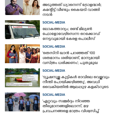
അടുത്തത് ധ്യാനെന്ന് ട്രോളന്മാർ;
കമന്റിട്ട് വീണ്ടും കൈയടി വാങ്ങി
നടൻ
SOCIAL-MEDIA
ലോകത്താദ്യം; രണ്ട് മില്യണ്‍
ഫോളോവേഴ്‌സെന്ന റെക്കോഡ്
നേട്ടവുമായി കേരള പൊലീസ്
SOCIAL-MEDIA
'തെസ്‌നി ഖാൻ പറഞ്ഞത് 100
ശതമാനം ശരിയാണ്, മാന്യമായി
വസ്ത്രം ധരിക്കണം'; പുതുമുഖ
നടിക്കെതിരെ രൂക്ഷ വിമർശനം
SOCIAL-MEDIA
'ട്യൂഷനുള്ള കുട്ടികൾ രാവിലെ വെള്ളവും
നീന്തി പോയിക്കഴിഞ്ഞു', അവധി
വൈകിയതിൽ ആലപ്പുഴ കളക്‌ടറുടെ
പേജിൽ രൂക്ഷ വിമർശനം
SOCIAL-MEDIA
"ഏറ്റവും സമ്മർദ്ദം നിറഞ്ഞ
തീരുമാനങ്ങളിലൊന്ന്,​ മഴ
പ്രവചനങ്ങളെ മാത്രം വിശ്വസിച്ച്