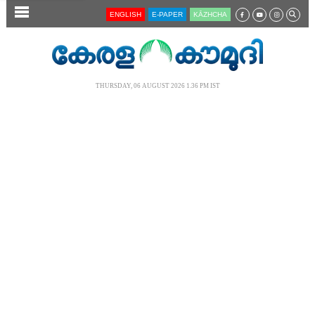
SECTIONS
ENGLISH
E-PAPER
KĀZHCHA
HOME
LATEST
THURSDAY, 06 AUGUST 2026 1.36 PM IST
AUDIO
NOTIFIED NEWS
POLL
KERALA
LOCAL
NEWS 360
CASE DIARY