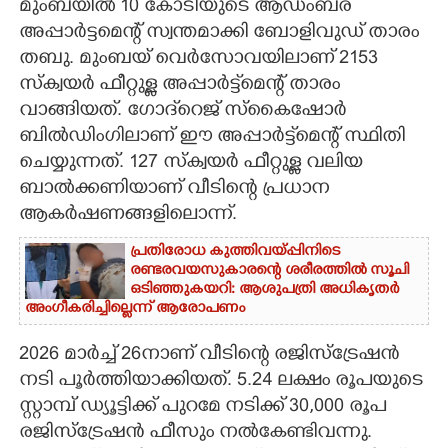
മുംബയിൽ 10 കോടിയുടെ ആഡംബര
അപ്പാർട്ടമെന്റ് സ്വന്തമാക്കി ബോളിവുഡ് താരം
CARTOONS
തബു. മുംബയ് വെർസോവയിലാണ് 2153
സ്ക്വയർ ഫീറ്റുള്ള അപ്പാർട്ട്മെന്റ് താരം
LITERATURE
വാങ്ങിയത്. ഗോദ്‌റെജ് സ്കൈഷോർ
ബിൽഡിംഗിലാണ് ഈ അപ്പാർട്ട്മെന്റ് സ്ഥിതി
ZOOM
ചെയ്യുന്നത്. 127 സ്ക്വയർ ഫീറ്റുള്ള വലിയ
ബാൽക്കണിയാണ് വീടിന്റെ പ്രധാന
CONTACT US
ആകർഷണങ്ങളിലൊന്ന്.
പ്രതിരോധ കുത്തിവയ്പ്പിനിടെ
രണ്ടരവയസുകാരന്റെ ശരീരത്തിൽ സൂചി
ഒടിഞ്ഞുകയറി: ആശുപത്രി അധികൃതർ
അംഗീകരിച്ചില്ലെന്ന് ആരോപണം ​
2026 മാർച്ച് 26നാണ് വീടിന്റെ രജിസ്ട്രേഷൻ
നടി പൂർത്തിയാക്കിയത്. 5.24 ലക്ഷം രൂപയുടെ
സ്റ്റാമ്പ് ഡ്യൂട്ടിക്ക് പുറമേ നടിക്ക് 30,000 രൂപ
രജിസ്ട്രേഷൻ ഫീസും നൽകേണ്ടിവന്നു.