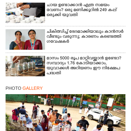
ചായ ഉണ്ടാക്കാൻ എത്ര സമയം
വേണം? ഒരു മണിക്കൂറിൽ 249 കപ്പ്
ഒരുക്കി യുവതി
ചികിത്സിച്ച് ഭേദമാക്കിയാലും കാൻസർ
വീണ്ടും വരുന്നു; കാരണം കണ്ടെത്തി
ഗവേഷകർ
മാസം 5000 രൂപ മാറ്റിവയ്ക്കാൻ ഉണ്ടോ?
സമ്പാദ്യം 1.76 കോടിയാക്കാം,
യുവാക്കൾ അറിയണം ഈ നിക്ഷേപ
പദ്ധതി
PHOTO
GALLERY