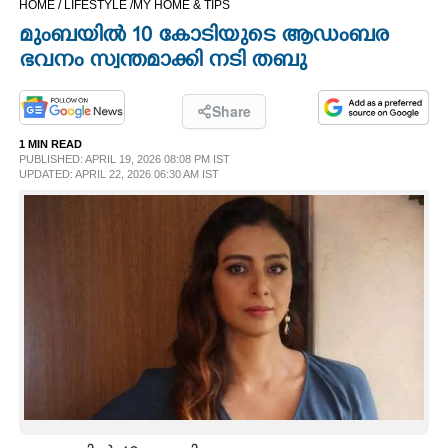
HOME /
LIFESTYLE /
MY HOME & TIPS
CINEMA
മുംബയിൽ 10 കോടിയുടെ ആഡംബര
ഭവനം സ്വന്തമാക്കി നടി തബു
OPINION
Share
PHOTOS
1 MIN READ
PUBLISHED: APRIL 19, 2026 08:08 PM IST
UPDATED: APRIL 22, 2026 06:30 AM IST
LIFESTYLE
SPIRITUAL
INFO+
ART
ASTRO