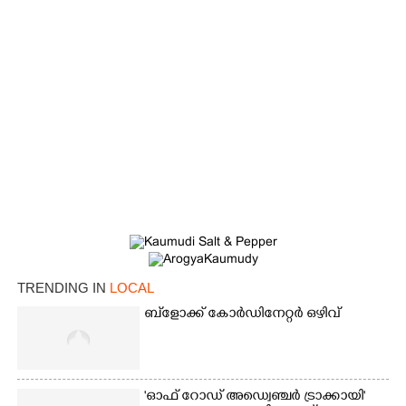
TRENDING IN
LOCAL
×
Share this link
ബ്‌ളോക്ക് കോർഡിനേറ്റർ ഒഴിവ്
'ഓഫ് റോഡ് അഡ്വെഞ്ചർ ട്രാക്കായി'