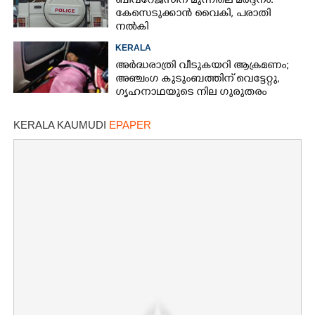
ബിവറേജസിന് മുന്നിലെ മർദ്ദനം:
കേസെടുക്കാൻ വൈകി, പരാതി
നൽകി
KERALA
അർദ്ധരാത്രി വീടുകയറി ആക്രമണം;
അഞ്ചംഗ കുടുംബത്തിന് വെട്ടേറ്റു,
ഗൃഹനാഥയുടെ നില ഗുരുതരം
KERALA KAUMUDI
EPAPER