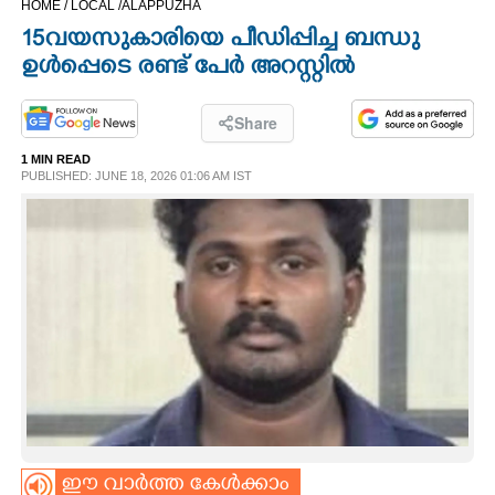
HOME /
LOCAL /
ALAPPUZHA
CINEMA
15വയസുകാരിയെ പീഡിപ്പിച്ച ബന്ധു
ഉൾപ്പെടെ രണ്ട് പേർ അറസ്റ്റിൽ
OPINION
Share
PHOTOS
1 MIN READ
PUBLISHED: JUNE 18, 2026 01:06 AM IST
LIFESTYLE
SPIRITUAL
INFO+
ART
ASTRO
ഈ വാർത്ത കേൾക്കാം