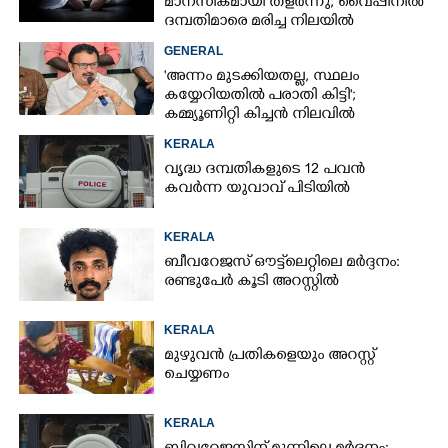
മാനസികമായി തളർന്നു; വൈപ്പിനിൽ
ദമ്പതിമാരെ മരിച്ച നിലയിൽ
കണ്ടെത്തി
GENERAL
'അന്നം മുടക്കിയതല്ല, സ്ഥലം
കയ്യേറിയതിൽ പരാതി കിട്ടി';
കമ്മ്യൂണിറ്റി കിച്ചൻ നിലവിൽ
ആലപ്പുഴയിൽ മാത്രമെന്ന് മന്ത്രി
KERALA
വൃദ്ധ ദമ്പതികളുടെ 12 പവൻ
കവർന്ന യുവാവ് പിടിയിൽ
KERALA
ബീവറേജസ് ഔട്ട്‌ലെറ്റിലെ മർദ്ദനം:
രണ്ടുപേർ കൂടി അറസ്റ്റിൽ
KERALA
മുഴുവൻ പ്രതികളെയും അറസ്റ്റ്
ചെയ്യണം
KERALA