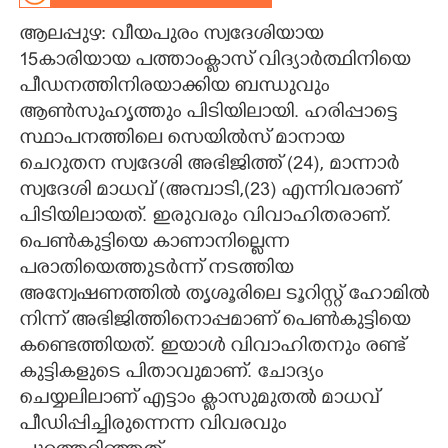
ആലപ്പുഴ: വീയപുരം സ്വദേശിയായ
CARTOONS
15കാരിയായ പത്താംക്ലാസ് വിദ്യാർത്ഥിനിയെ
പീഡനത്തിനിരയാക്കിയ ബന്ധുവും
LITERATURE
ആൺസുഹൃത്തും പിടിയിലായി. ഹരിപ്പാട്ടെ
സ്ഥാപനത്തിലെ സെയിൽസ് മാനായ
ZOOM
ചെറുതന സ്വദേശി അഭിജിത്ത്
(24)
, മാന്നാർ
സ്വദേശി മാധവ് (അമ്പാടി,
(23
) എന്നിവരാണ്
CONTACT US
പിടിയിലായത്. ഇരുവരും വിവാഹിതരാണ്.
പെൺകുട്ടിയെ കാണാനില്ലെന്ന
പരാതിയെത്തുടർന്ന് നടത്തിയ
അന്വേഷണത്തിൽ തൃശൂരിലെ ടൂറിസ്റ്റ് ഹോമിൽ
നിന്ന് അഭിജിത്തിനൊപ്പമാണ് പെൺകുട്ടിയെ
കണ്ടെത്തിയത്. ഇയാൾ വിവാഹിതനും രണ്ട്
കുട്ടികളുടെ പിതാവുമാണ്. ചോദ്യം
ചെയ്യലിലാണ് എട്ടാം ക്ളാസുമുതൽ മാധവ്
പീഡിപ്പിച്ചിരുന്നെന്ന വിവരവും