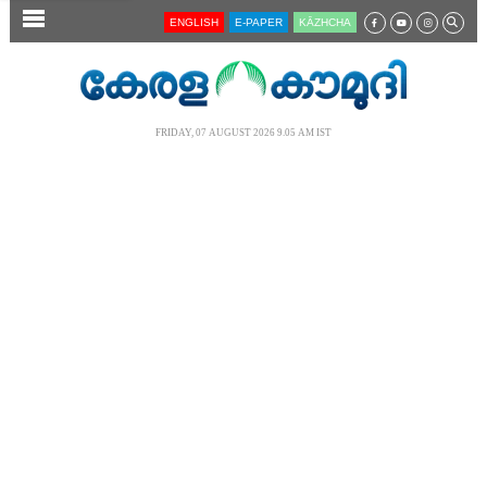
SECTIONS
ENGLISH
E-PAPER
KĀZHCHA
HOME
LATEST
FRIDAY, 07 AUGUST 2026 9.05 AM IST
AUDIO
NOTIFIED NEWS
POLL
KERALA
LOCAL
NEWS 360
CASE DIARY