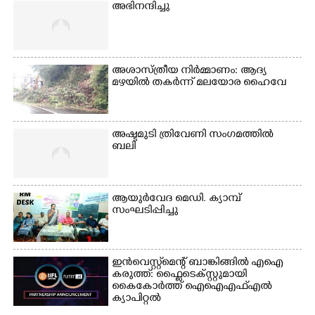
അഭിനന്ദിച്ചു
അശാസ്ത്രീയ നിർമ്മാണം: ആദ്യ
മഴയിൽ തകർന്ന് മലയോര ഹൈവേ
അഷ്ടമുടി ത്രിവേണി സംഗമത്തിൽ
ബലി
ആയുർവേദ മെഡി. ക്യാമ്പ്
സംഘടിപ്പിച്ചു
ഇൻവെസ്റ്റ്മെന്റ് ബാങ്കിങ്ങിൽ എഐ
കരുത്ത്: ഫ്ലൈടെക്സ്റ്റുമായി
കൈകോർത്ത് ഐഐഎഫ്എൽ
ക്യാപിറ്റൽ