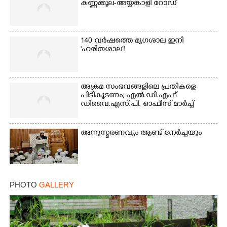
കണ്ണമ്മൂല-അയ്യങ്കാളി റോഡ്
Copy Link
140 വർഷത്തെ മൃഗശാല ഇനി
'ഹരിതശാല'!
അക്രമ സംഭവങ്ങളിലെ പ്രതികളെ
പിടികൂടണം; എൽ.ഡി.എഫ്
ഡിവൈ.എസ്.പി. ഓഫീസ് മാർച്ച്
അനുസ്മരണവും ആണ്ട് നേർച്ചയും
PHOTO
GALLERY