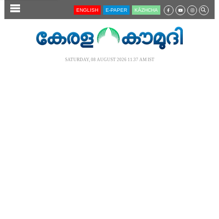
SECTIONS
ENGLISH
E-PAPER
KĀZHCHA
HOME
LATEST
SATURDAY, 08 AUGUST 2026 11.37 AM IST
AUDIO
NOTIFIED NEWS
POLL
KERALA
LOCAL
NEWS 360
CASE DIARY