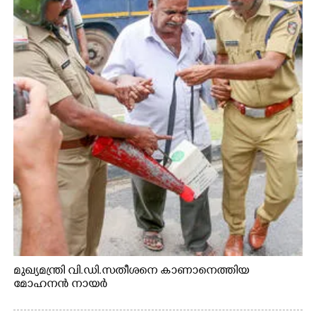
മുഖ്യമന്ത്രി വി.ഡി.സതീശനെ കാണാനെത്തിയ
മോഹനൻ നായർ