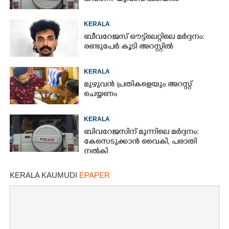
KERALA
ബീവറേജസ് ഔട്ട്‌ലെറ്റിലെ മർദ്ദനം:
രണ്ടുപേർ കൂടി അറസ്റ്റിൽ
KERALA
മുഴുവൻ പ്രതികളെയും അറസ്റ്റ്
ചെയ്യണം
KERALA
ബിവറേജസിന് മുന്നിലെ മർദ്ദനം:
കേസെടുക്കാൻ വൈകി, പരാതി
നൽകി
KERALA KAUMUDI
EPAPER