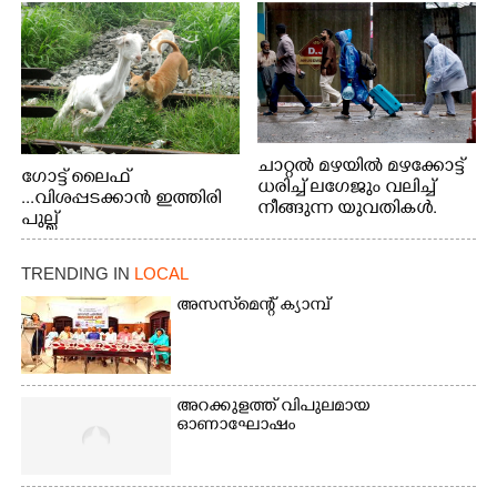
ചാറ്റൽ മഴയിൽ മഴക്കോട്ട്
ഗോട്ട് ലൈഫ്
ധരിച്ച് ലഗേജും വലിച്ച്
...വിശപ്പടക്കാൻ ഇത്തിരി
നീങ്ങുന്ന യുവതികൾ.
പുല്ല്
എറണാകുളം മേനകയിൽ
തിന്നാനെത്തിയതാണ്
നിന്നുള്ള കാഴ്ച
ആട്. തെരുവ് നായ്ക്കൾ
TRENDING IN
LOCAL
കടിച്ച് കീറാൻ വന്നതോടെ
വയറിന്റെ ആന്തൽ മറന്ന്
അസസ്‌മെന്റ് ക്യാമ്പ്
ജീവന് വേണ്ടിയായി ഓട്ടം.
എറണാകുളം
വാത്തുരുത്തിയിൽ
നിന്നുള്ള കാഴ്ച
അറക്കുളത്ത് വിപുലമായ
ഓണാഘോഷം