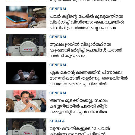
ചിത്രീകരണം, പൊലീസിൽ പരാതി
GENERAL
പവർ കട്ടിന്റെ പേരിൽ മുഖ്യമന്ത്രിയെ
വിമർശിച്ച് വീഡിയോ; ആലപ്പുഴയിൽ
പിഡിപി പ്രവർത്തകന്റെ ഫോൺ
പൊലീസ് പിടിച്ചെടുത്തു
GENERAL
ആലപ്പുഴയിൽ വിദ്യാർത്ഥിയെ
ക്രൂരമായി മർദ്ദിച്ച് പൊലീസ്; പരാതി
നൽകി കുടുംബം
GENERAL
ഏക മകന്റെ മരണത്തിന് പിന്നാലെ
മാനസികമായി തളർന്നു; വൈപ്പിനിൽ
ദമ്പതിമാരെ മരിച്ച നിലയിൽ
കണ്ടെത്തി
GENERAL
'അന്നം മുടക്കിയതല്ല, സ്ഥലം
കയ്യേറിയതിൽ പരാതി കിട്ടി';
കമ്മ്യൂണിറ്റി കിച്ചൻ നിലവിൽ
ആലപ്പുഴയിൽ മാത്രമെന്ന് മന്ത്രി
KERALA
വൃദ്ധ ദമ്പതികളുടെ 12 പവൻ
കവർന്ന യുവാവ് പിടിയിൽ