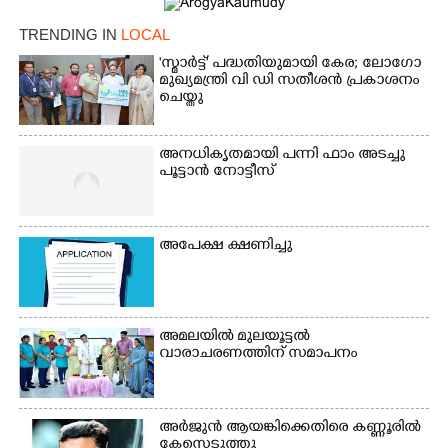
TRENDING IN
LOCAL
'സ്മാർട്ട്' പദ്ധതിയുമായി കേര; ലോഗോ
മുഖ്യമന്ത്രി വി ഡി സതീശൻ പ്രകാശനം
ചെയ്തു
അനധികൃതമായി പന്നി ഫാം അടച്ചു
പൂട്ടാൻ നോട്ടീസ്
അപേക്ഷ ക്ഷണിച്ചു
×
Share this link
അമലയിൽ മുലയൂട്ടൽ
വാരാചരണത്തിന് സമാപനം
Copy Link
അർജുൻ ആയങ്കിക്കെതിരെ കണ്ണൂരിൽ
കേസെടുത്തു