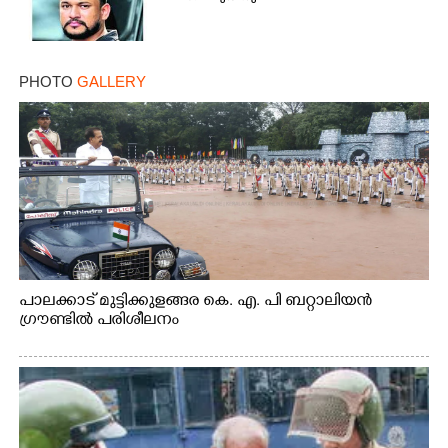
PHOTO
GALLERY
പാലക്കാട് മുട്ടിക്കുളങ്ങര കെ. എ. പി ബറ്റാലിയൻ
ഗ്രൗണ്ടിൽ പരിശീലനം