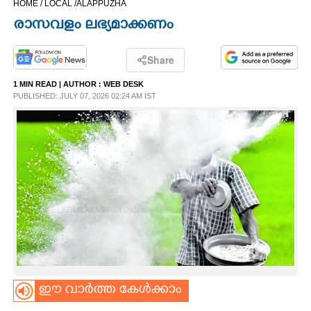
HOME /
LOCAL /
ALAPPUZHA
CINEMA
രാസവളം ലഭ്യമാക്കണം
OPINION
Share
1 MIN READ
| AUTHOR :
WEB DESK
PHOTOS
PUBLISHED: JULY 07, 2026 02:24 AM IST
LIFESTYLE
SPIRITUAL
INFO+
ART
ഈ വാർത്ത കേൾക്കാം
ASTRO