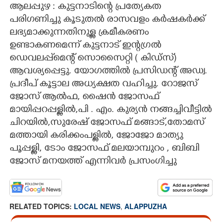
​​​​​​​​​​​​​​​​​​​​​​​​​​​​​​​​​​​​​​​​​​​​​​​​​​ആലപ്പുഴ : കുട്ടനാടിന്റെ പ്രത്യേകത
CARTOONS
പരിഗണിച്ചു കൂടുതൽ രാസവളം കർഷകർക്ക്
ലഭ്യമാക്കുന്നതിനുള്ള ക്രമീകരണം
ഉണ്ടാകണമെന്ന് കുട്ടനാട് ഇന്റഗ്രൽ
LITERATURE
ഡെവലപ്പ്‌മെന്റ് സൊസൈറ്റി ( കിഡ്സ്)
ആവശ്യപ്പെട്ടു. യോഗത്തിൽ പ്രസിഡന്റ് അഡ്വ.
ZOOM
പ്രദീപ് കൂട്ടാല അധ്യക്ഷത വഹിച്ചു. റോജസ്
ജോസ് ആൽഫ, ഷൈൻ ജോസഫ്
CONTACT US
മായിപ്പറപ്പള്ളിൽ,പി . എം. കുര്യൻ നങ്ങച്ചിവീട്ടിൽ
ചിറയിൽ,സുരേഷ് ജോസഫ് മങ്ങാട്,തോമസ്
മത്തായി കരിക്കംപള്ളിൽ, ജോജോ മാത്യു
പൂപ്പള്ളി, ടോം ജോസഫ് മലയാമ്പുറം , ബിബി
ജോസ് മനയത്ത് എന്നിവർ പ്രസം​ഗിച്ചു
RELATED TOPICS:
LOCAL NEWS
,
ALAPPUZHA