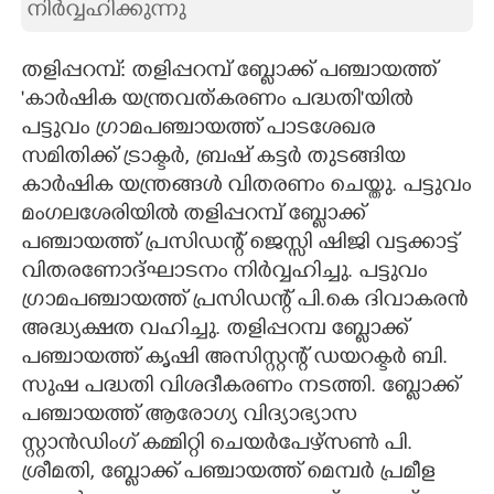
നിർവ്വഹിക്കുന്നു
CARTOONS
തളിപ്പറമ്പ്: തളിപ്പറമ്പ് ബ്ലോക്ക് പഞ്ചായത്ത്
'കാർഷിക യന്ത്രവത്കരണം പദ്ധതി'യിൽ
LITERATURE
പട്ടുവം ഗ്രാമപഞ്ചായത്ത് പാടശേഖര
സമിതിക്ക് ട്രാക്ടർ, ബ്രഷ് കട്ടർ തുടങ്ങിയ
ZOOM
കാർഷിക യന്ത്രങ്ങൾ വിതരണം ചെയ്തു. പട്ടുവം
മംഗലശേരിയിൽ തളിപ്പറമ്പ് ബ്ലോക്ക്
CONTACT US
പഞ്ചായത്ത് പ്രസിഡന്റ് ജെസ്സി ഷിജി വട്ടക്കാട്ട്
വിതരണോദ്ഘാടനം നിർവ്വഹിച്ചു. പട്ടുവം
ഗ്രാമപഞ്ചായത്ത് പ്രസിഡന്റ് പി.കെ ദിവാകരൻ
അദ്ധ്യക്ഷത വഹിച്ചു. തളിപ്പറമ്പ ബ്ലോക്ക്
പഞ്ചായത്ത് കൃഷി അസിസ്റ്റന്റ് ഡയറക്ടർ ബി.
സുഷ പദ്ധതി വിശദീകരണം നടത്തി. ബ്ലോക്ക്
പഞ്ചായത്ത് ആരോഗ്യ വിദ്യാഭ്യാസ
സ്റ്റാൻഡിംഗ് കമ്മിറ്റി ചെയർപേഴ്സൺ പി.
ശ്രീമതി, ബ്ലോക്ക് പഞ്ചായത്ത് മെമ്പർ പ്രമീള