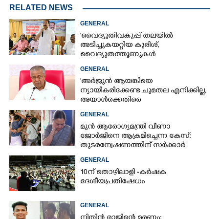
RELATED NEWS
GENERAL
'വൈദ്യുതിവകുപ്പ് തലയിൽ
അടിച്ചുകയറ്റിയ കുരിശ്‌,
വൈദ്യുതത്തൂണുകൾ
പൊട്ടിവീണാൽപോലും മന്ത്രിയെ
GENERAL
വിളിക്കുന്ന കാലമാണിത്'
'അർജുൻ ആയങ്കിയെ
ന്യായീകരിക്കേണ്ട ചുമതല എനിക്കില്ല,
അയാൾക്കെതിരെ
നടപടിയെടുത്തോട്ടെ'
GENERAL
മുൻ ആരോഗ്യമന്ത്രി വീണാ
ജോർജിനെ ആക്രമിച്ചെന്ന കേസ്:
തുടരന്വേഷണത്തിന് സർക്കാർ
തീരുമാനം
GENERAL
10ന് തൊഴിലാളി -കർഷക
ദേശീയപ്രതിഷേധം
GENERAL
നിതിൻ രാജിന്റെ മരണം: