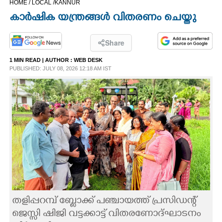
HOME /
LOCAL /
KANNUR
CINEMA
കാർഷിക യന്ത്രങ്ങൾ വിതരണം ചെയ്തു
OPINION
Share
1 MIN READ
| AUTHOR :
WEB DESK
PHOTOS
PUBLISHED: JULY 08, 2026 12:18 AM IST
LIFESTYLE
SPIRITUAL
INFO+
ART
തളിപ്പറമ്പ് ബ്ലോക്ക് പഞ്ചായത്ത് പ്രസിഡന്റ്
ASTRO
ജെസ്സി ഷിജി വട്ടക്കാട്ട് വിതരണോദ്ഘാടനം