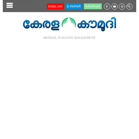
SECTIONS
ENGLISH
E-PAPER
KĀZHCHA
HOME
LATEST
MONDAY, 10 AUGUST 2026 8.08 PM IST
AUDIO
NOTIFIED NEWS
POLL
KERALA
LOCAL
NEWS 360
CASE DIARY