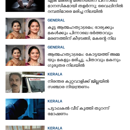
ഏക മകന്റെ മരണത്തിന് പിന്നാലെ
മാനസികമായി തളർന്നു; വൈപ്പിനിൽ
ദമ്പതിമാരെ മരിച്ച നിലയിൽ
കണ്ടെത്തി
GENERAL
കൂട്ട ആത്മഹത്യാശ്രമം; ഭാര്യക്കും
മകൾക്കും പിന്നാലെ ഭർത്താവും
മരണത്തിന് കീഴടങ്ങി, മകന്റെ നില
അതീവ ഗുരുതരം
GENERAL
ആ​ത്മ​ഹ​ത്യാ​ശ്ര​മം​:​ കോട്ടയത്ത് അ​മ്മ​
യും​ ​മ​ക​ളും​ ​മ​രി​ച്ചു, പിതാവും മകനും
ഗുരുതര നിലയിൽ
KERALA
നിരന്തര കുറ്റവാളിക്ക് ജില്ലയിൽ
സഞ്ചാര നിയന്ത്രണം
KERALA
പട്ടാപ്പകൽ വീട് കുത്തി തുറന്ന്
മോഷണം
KERALA