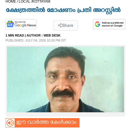
HOME /
LOCAL /
KOTTAYAM
CINEMA
ക്ഷേത്രത്തിൽ മോഷണം പ്രതി അറസ്റ്റിൽ
OPINION
Share
1 MIN READ
| AUTHOR :
WEB DESK
PHOTOS
PUBLISHED: JULY 04, 2026 10:26 PM IST
LIFESTYLE
SPIRITUAL
INFO+
ART
ഈ വാർത്ത കേൾക്കാം
ASTRO