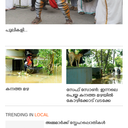
പുലികളി...
കനത്ത മഴ
സേഫ് സോൺ: ഇന്നലെ
പെയ്ത കനത്ത മഴയിൽ
കോഴിക്കോട് വടക്കേ
വയലിൽ വെള്ളം
കയറിയതിനെ തുടർന്ന്
TRENDING IN
LOCAL
വീട്ടുസാധനങ്ങളുമായി
വെള്ളത്തിലൂടെ
അമ്മമാർക്ക് സ്നേഹപ്പൊതികൾ