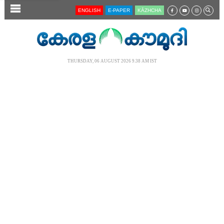
SECTIONS
ENGLISH
E-PAPER
KĀZHCHA
HOME
LATEST
THURSDAY, 06 AUGUST 2026 9.38 AM IST
AUDIO
NOTIFIED NEWS
POLL
KERALA
LOCAL
NEWS 360
CASE DIARY