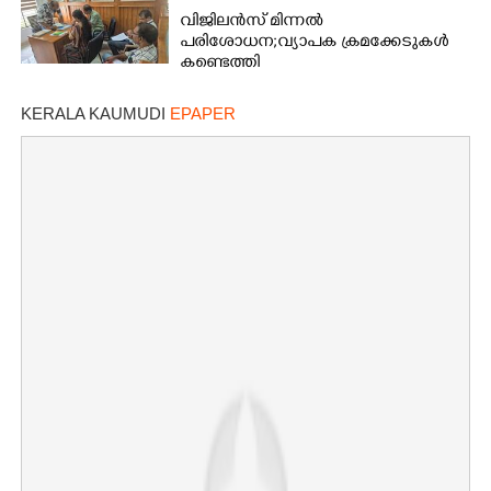
വിജിലൻസ് മിന്നൽ
പരിശോധന; വ്യാപക ക്രമക്കേടുകൾ
കണ്ടെത്തി
KERALA KAUMUDI
EPAPER