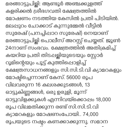
മരങ്ങാട്ടുപിള്ളി: ആണ്ടൂർ അഞ്ചക്കുളത്ത്
CARTOONS
കളരിക്കൽ ശ്രീഭഗവതി ക്ഷേത്രത്തിൽ
മോഷണം നടത്തിയ കേസിൽ പ്രതി പിടിയിൽ.
മലപ്പുറം ചോക്കാട് കുന്നുമ്മേൽ വീട്ടിൽ
LITERATURE
സുരേഷ് (പനച്ചിപ്പാറ സുരേഷ്) നെയാണ്
മരങ്ങാട്ടുപിള്ളി പൊലീസ് അറസ്റ്റ് ചെയ്തത്. ജൂൺ
ZOOM
24നാണ് സംഭവം. ക്ഷേത്രത്തിൽ അതിക്രമിച്ച്
കയറിയ പ്രതി തിടപ്പള്ളിയുടെയും സ്റ്റോർ
CONTACT US
റൂമിന്റെയും പൂട്ട് കുത്തിപ്പൊളിച്ച്
ക്ഷേത്രസാധനങ്ങളും സി.സി.ടി.വി ക്യാമറകളും
മോഷ്ടിച്ചെന്നാണ് കേസ്. 56000 രൂപ
വിലവരുന്ന 16 കലശക്കുടങ്ങൾ, 13
ഓട്ടുകിണ്ണങ്ങൾ, ഒരു ഉരുളി, മൂന്ന്
ഓട്ടുവിളക്കുകൾ എന്നിവയ്‌ക്കൊപ്പം 18,000
രൂപ വിലമതിക്കുന്ന രണ്ട് സി.സി.ടി.വി
ക്യാമറകളും മോഷണംപോയി.. 74,000
രൂപയുടെ നഷ്ടം കണക്കാക്കുന്നു. സമാന