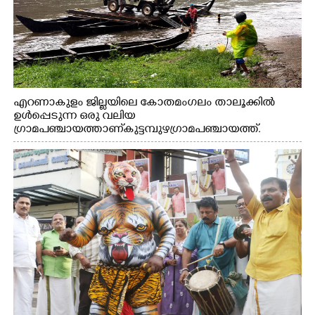
എറണാകുളം ജില്ലയിലെ കോതമംഗലം താലൂക്കിൽ
ഉൾപ്പെടുന്ന ഒരു വലിയ
ഗ്രാമപഞ്ചായത്താണ് കുട്ടമ്പുഴ ഗ്രാമ പഞ്ചായത്ത്.
ആദിവാസി ഊരുകളായ വെള്ളാരംകുത്ത്, കത്തിപ്പാറ,
ഉറിയംപെട്ടി, തേക്കല്ല്, വെട്ടിക്കല്ല്, മഞ്ചപ്പാറ എന്നീ ആറു
സ്ഥലങ്ങളിലേക്കുള്ള പ്രധാന സഞ്ചാര മാർഗമാണ് ഈ
കാണുന്ന കടത്ത് വള്ളം