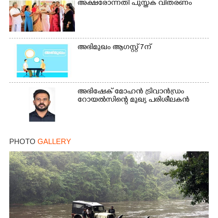
അക്ഷരോന്നതി പുസ്തക വിതരണം
Copy Link
അഭിമുഖം ആഗസ്റ്റ് 7ന്
അഭിഷേക് മോഹൻ ട്രിവാൻഡ്രം
റോയൽസിന്റെ മുഖ്യ പരിശീലകൻ
PHOTO
GALLERY