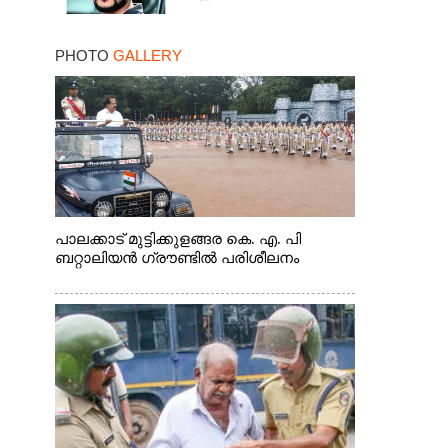
PHOTO
GALLERY
പാലക്കാട് മുട്ടിക്കുളങ്ങര കെ. എ. പി
ബറ്റാലിയൻ ഗ്രൗണ്ടിൽ പരിശീലനം