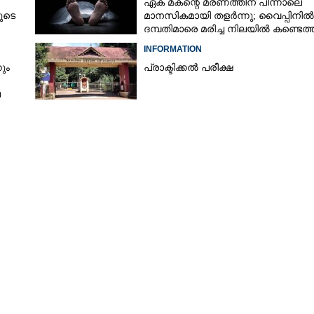
ഏക മകന്റെ മരണത്തിന് പിന്നാലെ
ുടെ
മാനസികമായി തളർന്നു; വൈപ്പിനിൽ
ദമ്പതിമാരെ മരിച്ച നിലയിൽ കണ്ടെത്
INFORMATION
ും
പ്രാക്ടിക്കൽ പരീക്ഷ
ല
Share this link
Copy Link
 സീറ്റൊഴിവ്