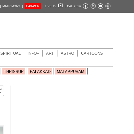
|
MATRIMONY |
E-PAPER
|
LIVE TV
|
CAL 2026
SPIRITUAL
INFO+
ART
ASTRO
CARTOONS
THRISSUR
PALAKKAD
MALAPPURAM