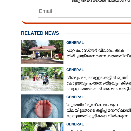
RELATED NEWS
GENERAL
പാറ്റ പോസ്റ്രർ വിവാദം: തുക
തിരിച്ചടയ്ക്കണമെന്ന ഉത്തരവിന് സ്റ
GENERAL
വീണ്ടും മഴ; വെള്ളക്കെട്ടിൽ മുങ്ങി
കോട്ടയവും പത്തനംതിട്ടയും, കിഴക
വെള്ളമെത്തിയാൽ ആശങ്ക ഇരട്ടിക്
GENERAL
'കുഞ്ഞിന് മൂന്ന് ലക്ഷം രൂപ
വിലയിട്ടതോടെ തട്ടിപ്പ് മനസിലായി
കോട്ടയത്ത് കുട്ടികളെ വിൽക്കുന്ന
സംഘം'; കൂടുതൽ
GENERAL
വെളിപ്പെടുത്തലുമായി ഗർഭിണി