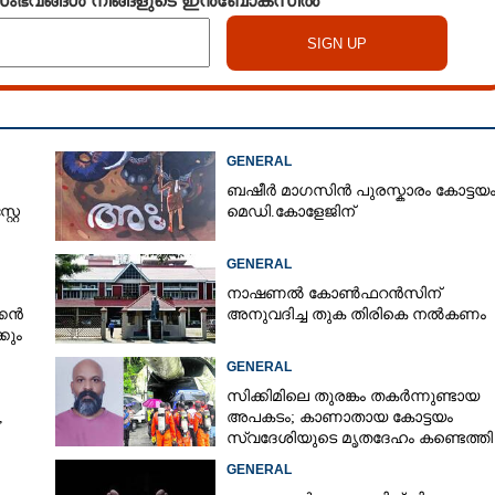
GENERAL
ബഷീർ മാഗസിൻ പുരസ്കാരം കോട്ടയ
്റേ
മെഡി.കോളേജിന്
GENERAL
നാഷണൽ കോൺഫറൻസിന്
്കൻ
അനുവദിച്ച തുക തിരികെ നൽകണം
കും
GENERAL
സിക്കിമിലെ തുരങ്കം തകർന്നുണ്ടായ
,
അപകടം; കാണാതായ കോട്ടയം
സ്വദേശിയുടെ മൃതദേഹം കണ്ടെത്തി
GENERAL