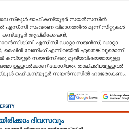
ിലെ സ്‌കൂൾ ഓഫ് കമ്പ്യൂട്ടർ സയൻസസിൽ
ൽ എസ്.സി സംവരണ വിഭാഗത്തിൽ മൂന്ന് സീറ്റുകൾ
 കമ്പ്യൂട്ടർ ആപ്ലിക്കേഷൻ,
സിക്,ബി.എസ്.സി ഡാറ്റാ സയൻസ്, ഡാറ്റാ
സ്, മെഷീൻ ലേണിംഗ് എന്നിവയിൽ ഏതെങ്കിലുമൊന്ന്
ൽ കമ്പ്യൂട്ടർ സയൻസ് ഒരു മുഖ്യവിഷയമായുള്ള
ുദമോ ഉള്ളവർക്കാണ് യോഗ്യത. താല്പര്യമുള്ളവർ
് സ്‌കൂൾ ഒഫ് കമ്പ്യൂട്ടർ സയൻസസിൽ ഹാജരാകണം.
ERSITY
യിരിക്കാം ദിവസവും
 സംഭവങ്ങൾ നിങ്ങളുടെ ഇൻബോക്സിൽ