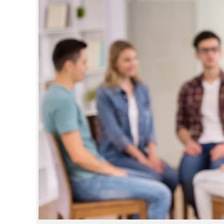
CINEMA
OPINION
PHOTOS
LIFESTYLE
SPIRITUAL
INFO+
ART
ASTRO