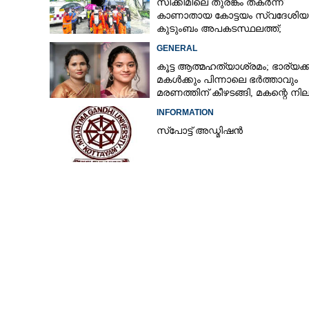
സിക്കിമിലെ തുരങ്കം തകർന്ന്
കാണാതായ കോട്ടയം സ്വദേശിയ
കുടുംബം അപകടസ്ഥലത്ത്;
രക്ഷാപ്രവർത്തനം ദുഷ്‌കരമെന്ന്
GENERAL
വിവരം
കൂട്ട ആത്മഹത്യാശ്രമം; ഭാര്യക്ക
മകൾക്കും പിന്നാലെ ഭർത്താവും
മരണത്തിന് കീഴടങ്ങി, മകന്റെ നി
അതീവ ഗുരുതരം
INFORMATION
സ്‌പോട്ട് അഡ്മിഷൻ
സംവരണ വിഭാഗം