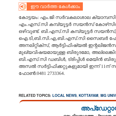
ഈ വാർത്ത കേൾക്കാം
CARTOONS
കോട്ടയം: എം.ജി സർവകലാശാല ക്യാമ്പസ
LITERATURE
എം.എസ്.സി കമ്പ്യൂട്ടർ സയൻസ് കോഴ്‌സി
ഒഴിവുണ്ട്. ബി.എസ്.സി കമ്പ്യൂട്ടർ സയൻസ്,
ഐ.ടി,ബി.സി.എ,ബി.എസ്.സി സൈബർ ഫോറൻ
ZOOM
അനലിറ്റിക്‌സ്, ആർട്ടിഫിഷ്യൽ ഇന്റലിജൻ
മുഖ്യവിഷയമായുള്ള ബിരുദമോ, അല്ലെങ്കി
CONTACT US
ബി.എസ്.സി ഡബിൾ, ട്രിപ്പിൾ മെയിൻ ബിര
അസൽ സർട്ടിഫിക്കറ്റുകളുമായി ഇന്ന് 11ന
ഫോൺ:0481 2733364.
RELATED TOPICS:
LOCAL NEWS
,
KOTTAYAM
,
MG UNIV
അപ്ഡേറ്റാ
ഒരു ദിവസത്തെ പ്രധാന