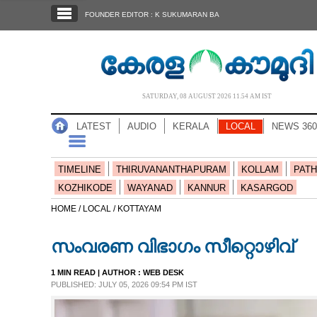
SECTIONS
FOUNDER EDITOR : K SUKUMARAN BA
HOME
LATEST
AUDIO
SATURDAY, 08 AUGUST 2026 11.54 AM IST
NOTIFIED NEWS
LATEST
AUDIO
KERALA
LOCAL
NEWS 360
POLL
KERALA
TIMELINE
THIRUVANANTHAPURAM
KOLLAM
PATH
KOZHIKODE
WAYANAD
KANNUR
KASARGOD
LOCAL
HOME /
LOCAL /
KOTTAYAM
സംവരണ വിഭാഗം സീറ്റൊഴിവ്
NEWS 360
1 MIN READ
| AUTHOR :
WEB DESK
PUBLISHED: JULY 05, 2026 09:54 PM IST
CASE DIARY