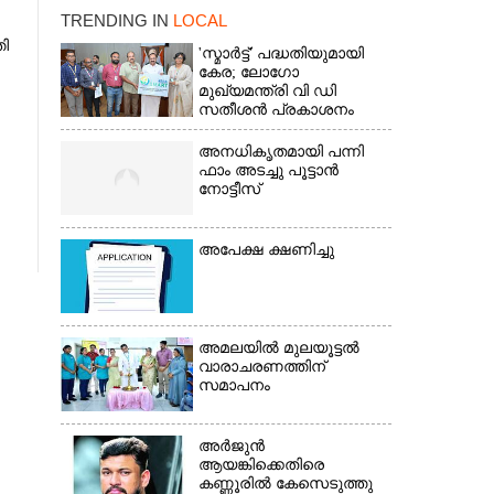
TRENDING IN
LOCAL
തി
'സ്മാർട്ട്' പദ്ധതിയുമായി
കേര; ലോഗോ
മുഖ്യമന്ത്രി വി ഡി
സതീശൻ പ്രകാശനം
ചെയ്തു
അനധികൃതമായി പന്നി
ഫാം അടച്ചു പൂട്ടാൻ
നോട്ടീസ്
അപേക്ഷ ക്ഷണിച്ചു
×
അമലയിൽ മുലയൂട്ടൽ
വാരാചരണത്തിന്
സമാപനം
അർജുൻ
ആയങ്കിക്കെതിരെ
കണ്ണൂരിൽ കേസെടുത്തു