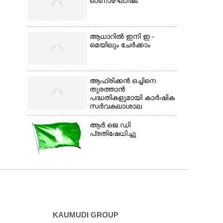
ഓണാഘോഷം
ആധാറിൽ ഇനി ഇ -
മെയിലും ചേർക്കാം
ആഫ്രിക്കൻ ഒച്ചിനെ
തുരത്താൻ
പദ്ധതികളുമായി കാർഷിക
സർവകലാശാല
ആർ.ജെ.ഡി
പ്രതിഷേധിച്ചു
KAUMUDI GROUP