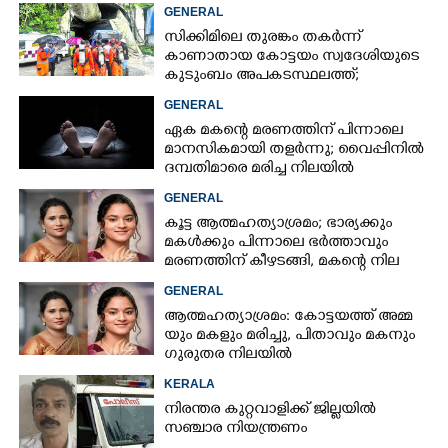
GENERAL
സിക്കിമിലെ തുരങ്കം തകർന്ന്
കാണാതായ കോട്ടയം സ്വദേശിയുടെ
കുടുംബം അപകടസ്ഥലത്ത്;
രക്ഷാപ്രവർത്തനം ദുഷ്‌കരമെന്ന്
GENERAL
വിവരം
ഏക മകന്റെ മരണത്തിന് പിന്നാലെ
മാനസികമായി തളർന്നു; വൈപ്പിനിൽ
ദമ്പതിമാരെ മരിച്ച നിലയിൽ
കണ്ടെത്തി
GENERAL
കൂട്ട ആത്മഹത്യാശ്രമം; ഭാര്യക്കും
മകൾക്കും പിന്നാലെ ഭർത്താവും
മരണത്തിന് കീഴടങ്ങി, മകന്റെ നില
അതീവ ഗുരുതരം
GENERAL
ആ​ത്മ​ഹ​ത്യാ​ശ്ര​മം​:​ കോട്ടയത്ത് അ​മ്മ​
യും​ ​മ​ക​ളും​ ​മ​രി​ച്ചു, പിതാവും മകനും
ഗുരുതര നിലയിൽ
KERALA
നിരന്തര കുറ്റവാളിക്ക് ജില്ലയിൽ
സഞ്ചാര നിയന്ത്രണം