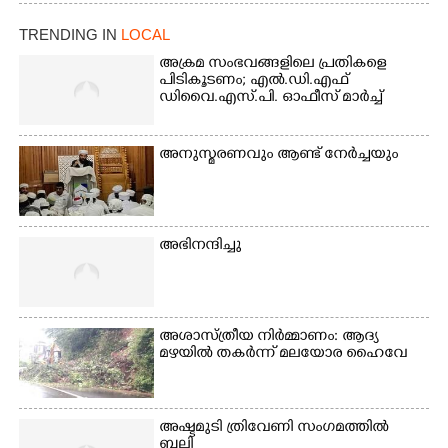
നാടോടി യുവതി. ഇടപ്പള്ളി
ജംഗ്ഷനിൽ നിന്നുള്ള കാഴ്ച
TRENDING IN
LOCAL
അക്രമ സംഭവങ്ങളിലെ പ്രതികളെ
പിടികൂടണം; എൽ.ഡി.എഫ്
ഡിവൈ.എസ്.പി. ഓഫീസ് മാർച്ച്
അനുസ്മരണവും ആണ്ട് നേർച്ചയും
അഭിനന്ദിച്ചു
അശാസ്ത്രീയ നിർമ്മാണം: ആദ്യ
മഴയിൽ തകർന്ന് മലയോര ഹൈവേ
അഷ്ടമുടി ത്രിവേണി സംഗമത്തിൽ
ബലി