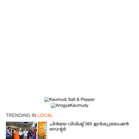
TRENDING IN
LOCAL
ചിൻമയ വിശിഷ്ട് 360 ഇൻക്യുബേഷൻ
സെന്റർ