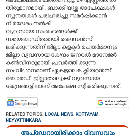
അപേക്ഷകൾ പരിഗണിച്ചു. 24 എണ്ണത്തിൽ
തീരുമാനമായി. ബാക്കിയുള്ള അപേക്ഷകൾ
CARTOONS
ന്യൂനതകൾ പരിഹരിച്ചു സമർപ്പിക്കാൻ
നിർദേശം നൽകി.
LITERATURE
വ്യവസായ സംരംഭങ്ങൾക്ക്
സമയബന്ധിതമായി ലൈസൻസ്
ZOOM
ലഭിക്കുന്നതിന് ജില്ലാ കളക്ടർ ചെയർമാനും
ജില്ലാ വ്യവസായ കേന്ദ്രം ജനറൽ മാനേജർ
കൺവീനറുമായി പ്രവർത്തിക്കുന്ന
CONTACT US
സംവിധാനമാണ് ഏകജാലക ക്ലിയറൻസ്
ബോർഡ്. ജില്ലാതാലൂക്ക് വ്യവസായ
കേന്ദ്രങ്ങളിലാണ് അപേക്ഷ സ്വീകരിക്കുന്നത്.
RELATED TOPICS:
LOCAL NEWS
,
KOTTAYAM
,
NEYYATTINKARA
അപ്ഡേറ്റായിരിക്കാം ദിവസവും