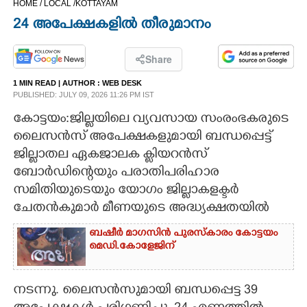
HOME /
LOCAL /
KOTTAYAM
CINEMA
24 അപേക്ഷകളിൽ തീരുമാനം
OPINION
Share
1 MIN READ
| AUTHOR :
WEB DESK
PHOTOS
PUBLISHED: JULY 09, 2026 11:26 PM IST
കോട്ടയം:ജില്ലയിലെ വ്യവസായ സംരംഭകരുടെ
LIFESTYLE
ലൈസൻസ് അപേക്ഷകളുമായി ബന്ധപ്പെട്ട്
ജില്ലാതല ഏകജാലക ക്ലിയറൻസ്
ബോർഡിന്റെയും പരാതിപരിഹാര
SPIRITUAL
സമിതിയുടെയും യോഗം ജില്ലാകളക്ടർ
ചേതൻകുമാർ മീണയുടെ അദ്ധ്യക്ഷതയിൽ
INFO+
ബഷീർ മാഗസിൻ പുരസ്കാരം കോട്ടയം
മെഡി.കോളേജിന്
ART
നടന്നു. ലൈസൻസുമായി ബന്ധപ്പെട്ട 39
ASTRO