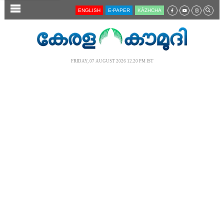
SECTIONS
ENGLISH
E-PAPER
KĀZHCHA
HOME
LATEST
FRIDAY, 07 AUGUST 2026 12.20 PM IST
AUDIO
NOTIFIED NEWS
POLL
KERALA
LOCAL
NEWS 360
CASE DIARY