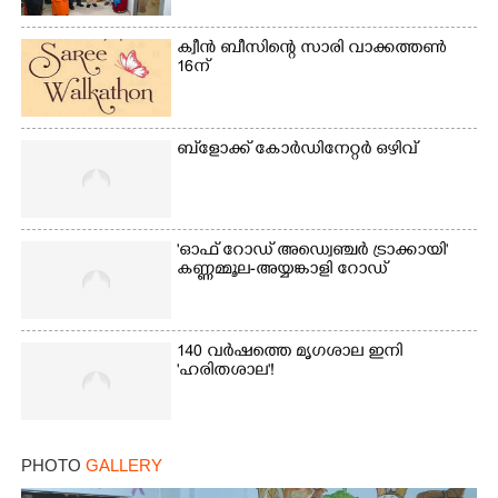
ക്വീൻ ബീസിന്റെ സാരി വാക്കത്തൺ
16ന്
ബ്‌ളോക്ക് കോർഡിനേറ്റർ ഒഴിവ്
×
Share this link
'ഓഫ് റോഡ് അഡ്വെഞ്ചർ ട്രാക്കായി'
കണ്ണമ്മൂല-അയ്യങ്കാളി റോഡ്
140 വർഷത്തെ മൃഗശാല ഇനി
'ഹരിതശാല'!
Copy Link
PHOTO
GALLERY