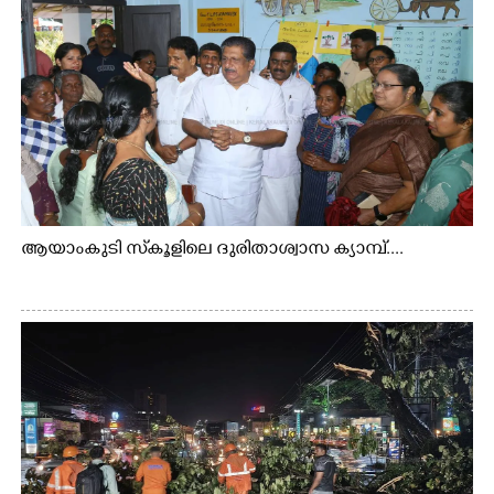
ആയാംകുടി സ്‌കൂളിലെ ദുരിതാശ്വാസ ക്യാമ്പ്....