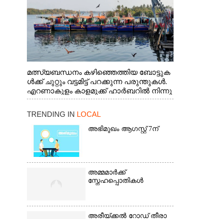
മത്സ്യബന്ധനം കഴിഞ്ഞെത്തിയ ബോട്ടുക
ൾക്ക് ചുറ്റും വട്ടമിട്ട് പറക്കുന്ന പരുന്തുകൾ.
എറണാകുളം കാളമുക്ക് ഹാർബറിൽ നിന്നു
ള്ള കാഴ്ച
TRENDING IN
LOCAL
അഭിമുഖം ആഗസ്റ്റ് 7ന്
അമ്മമാർക്ക്
സ്നേഹപ്പൊതികൾ
അരീയ്ക്കൽ റോഡ് തീരാ