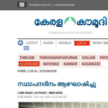
SECTIONS
FOUNDER EDITOR : K SUKUMARAN BA
HOME
LATEST
AUDIO
THURSDAY, 06 AUGUST 2026 10.20 PM IST
NOTIFIED NEWS
LATEST
AUDIO
KERALA
LOCAL
NEWS 360
POLL
KERALA
TIMELINE
THIRUVANANTHAPURAM
KOLLAM
PATH
KOZHIKODE
WAYANAD
KANNUR
KASARGOD
LOCAL
HOME /
LOCAL /
KOZHIKODE
സ്ഥാപനദിനം ആഘോഷിച്ചു
NEWS 360
1 MIN READ
| AUTHOR :
WEB DESK
PUBLISHED: JULY 05, 2026 12:43 AM IST
CASE DIARY