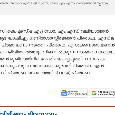
ജ്ഞൻ പ്രൊഫ. എസ്. ജി. ഡാനി, ഡോ. എം. എസ്. വല്യത്താന്‍ സ്മാരക
റിക്സ് (കെ.എസ്.ഒ.എം) ഡോ. എം.എസ്. വലിയാത്തൻ
ആഘോഷിച്ചു. ഗണിതശാസ്ത്രജ്ഞൻ പ്രൊഫ. എസ്.ജി
രക പ്രഭാഷണം നടത്തി. പ്രൊഫ. എ.ശങ്കരനാരായണൻ
റെ ജീവിതത്തെയും നിലനിൽക്കുന്ന സംഭാവനകളെയ
രൻ മുഖ്യാതിഥിയെ പരിചയപ്പെടുത്തി. സ്ഥാപക
കൾക്കും യുവ ഗവേഷകർക്കുമായി പ്രൊഫ. എന്‍.
അസി.പ്രൊഫ. ഡോ. അങ്കിത് റായ്, പ്രൊഫ.
യിരിക്കാം ദിവസവും