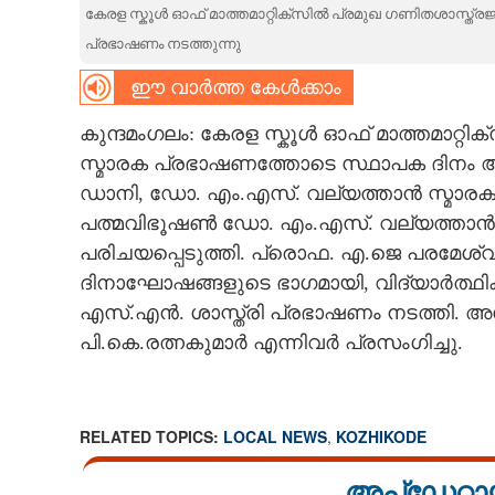
കേരള സ്കൂൾ ഓഫ് മാത്തമാറ്റിക്സിൽ പ്രമുഖ ഗണിതശാസ്ത്ര
CARTOONS
പ്രഭാഷണം നടത്തുന്നു
ഈ വാർത്ത കേൾക്കാം
LITERATURE
കുന്ദമംഗലം: കേരള സ്കൂൾ ഓഫ് മാത്തമാറ്
സ്മാരക പ്രഭാഷണത്തോടെ സ്ഥാപക ദിനം 
ZOOM
ഡാനി, ഡോ. എം.എസ്. വല്യത്താന്‍ സ്മാ
പത്മവിഭൂഷൺ ഡോ. എം.എസ്. വല്യത്താന്‍
CONTACT US
പരിചയപ്പെടുത്തി. പ്രൊഫ. എ.ജെ പരമേശ്വ
ദിനാഘോഷങ്ങളുടെ ഭാഗമായി, വിദ്യാർത്ഥി
എസ്.എന്‍. ശാസ്ത്രി പ്രഭാഷണം നടത്തി. 
പി.കെ.രത്നകുമാർ എന്നിവർ പ്രസംഗിച്ചു.
RELATED TOPICS:
LOCAL NEWS
,
KOZHIKODE
അപ്ഡേറ്റാ