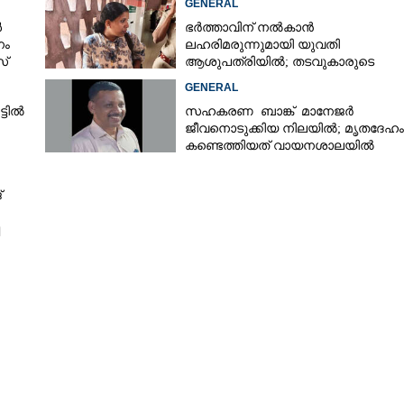
GENERAL
ൾ
ഭർത്താവിന് നൽകാൻ
നം
ലഹരിമരുന്നുമായി യുവതി
സ്
ആശുപത്രിയിൽ; തടവുകാരുടെ
കയ്യിൽ കൊടുത്തുവിടാൻ പദ്ധതി
GENERAL
്ടിൽ
സഹകരണ ബാങ്ക് മാനേജർ
ജീവനൊടുക്കിയ നിലയിൽ; മൃതദേഹം
കണ്ടെത്തിയത് വായനശാലയിൽ
്
Share this link
Copy Link
ഥാപനദിനം ആഘോഷിച്ചു