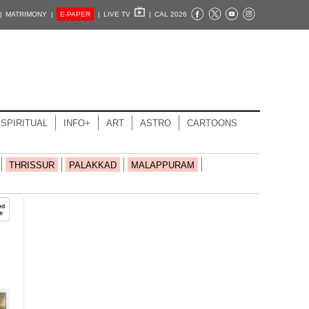
|
MATRIMONY |
E-PAPER
|
LIVE TV
|
CAL 2026
SPIRITUAL
INFO+
ART
ASTRO
CARTOONS
THRISSUR
PALAKKAD
MALAPPURAM