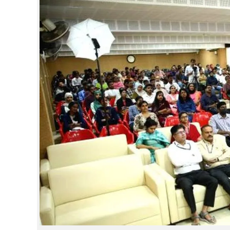
CINEMA
OPINION
PHOTOS
LIFESTYLE
SPIRITUAL
INFO+
ART
ASTRO