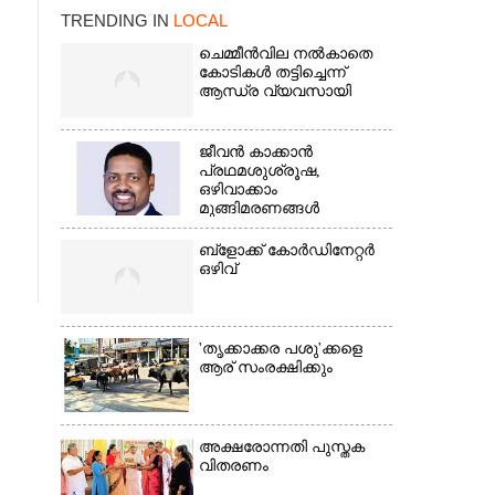
TRENDING IN
LOCAL
ചെമ്മീൻവില നൽകാതെ
കോടികൾ തട്ടിച്ചെന്ന്
ആന്ധ്ര വ്യവസായി
ജീവൻ കാക്കാൻ
പ്രഥമശുശ്രൂഷ,
ഒഴിവാക്കാം
മുങ്ങിമരണങ്ങൾ
×
ബ്‌ളോക്ക് കോർഡിനേറ്റർ
ഒഴിവ്
'തൃക്കാക്കര പശു'ക്കളെ
ആര് സംരക്ഷിക്കും
അക്ഷരോന്നതി പുസ്തക
വിതരണം