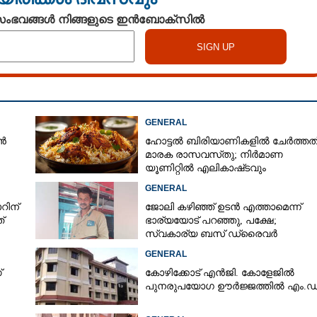
 സംഭവങ്ങൾ നിങ്ങളുടെ ഇൻബോക്സിൽ
GENERAL
ൻ
ഹോട്ടൽ ബിരിയാണികളിൽ ചേർത്തത
മാരക രാസവസ്‌തു; നിർമാണ
യൂണിറ്റിൽ എലികാഷ്‌ടവും
കുപ്പിച്ചില്ലും
GENERAL
റിന്
ജോലി കഴിഞ്ഞ് ഉടൻ എത്താമെന്ന്
്
ഭാര്യയോട് പറഞ്ഞു, പക്ഷേ;
സ്വകാര്യ ബസ് ഡ്രൈവ‌ർ
ബസിനുള്ളിൽ തൂങ്ങിമരിച്ച നിലയിൽ
GENERAL
്
കോഴിക്കോട് എൻജി. കോളേജിൽ
പുനരുപയോഗ ഊർജ്ജത്തിൽ എം.ഡ