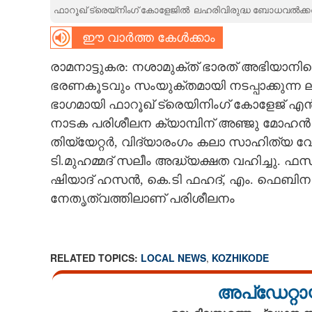
ഫാറൂഖ് ട്രെയ്‌നിംഗ് കോളേജിൽ ​ ലഹരിവിരുദ്ധ ബോധവൽക്കരണ
CARTOONS
ഈ വാർത്ത കേൾക്കാം
LITERATURE
രാമനാട്ടുകര: നശാമുക്ത് ഭാരത് അഭിയാനി
ഭരണകൂടവും സംയുക്തമായി നടപ്പാക്കുന്ന
ഭാഗമായി ഫാറൂഖ് ട്രെയിനിംഗ് കോളേജ് എൻ
ZOOM
നാടക പരിശീലന ക്യാമ്പിന് അഞ്ജു മോഹൻ ക്
തിയ്യേറ്റർ, വിദ്യാരംഗം കലാ സാഹിത്യ വേ
CONTACT US
ടി.മുഹമ്മദ് സലീം അ​ദ്ധ്യക്ഷത വഹിച്ചു. ഫ
ഷിയാദ് ഹസൻ, കെ.ടി ഫഹദ്, എം. ഫെബിന
നേതൃത്വത്തിലാണ് പരിശീലനം
RELATED TOPICS:
LOCAL NEWS
,
KOZHIKODE
അപ്ഡേറ്റാ