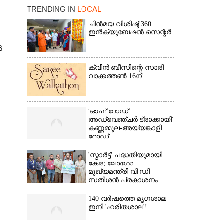
TRENDING IN
LOCAL
ചിൻമയ വിശിഷ്ട് 360
ഇൻക്യുബേഷൻ സെന്റർ
ൽ
ക്വീൻ ബീസിന്റെ സാരി
വാക്കത്തൺ 16ന്
×
'ഓഫ് റോഡ്
അഡ്വെഞ്ചർ ട്രാക്കായി'
കണ്ണമ്മൂല-അയ്യങ്കാളി
റോഡ്
'സ്മാർട്ട്' പദ്ധതിയുമായി
കേര; ലോഗോ
മുഖ്യമന്ത്രി വി ഡി
സതീശൻ പ്രകാശനം
ചെയ്തു
140 വർഷത്തെ മൃഗശാല
ഇനി 'ഹരിതശാല'!