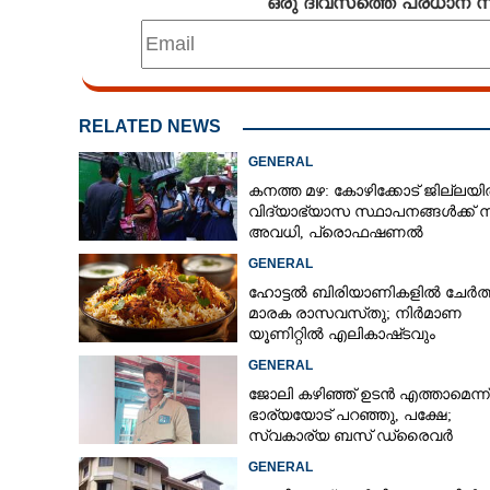
ഒരു ദിവസത്തെ പ്രധാന
RELATED NEWS
GENERAL
കനത്ത മഴ: കോഴിക്കോട് ജില്ലയ
വിദ്യാഭ്യാസ സ്ഥാപനങ്ങൾക്ക് 
അവധി,​ പ്രൊഫഷണൽ
കോളേജുകൾക്ക് ബാധകമല്ല
GENERAL
ഹോട്ടൽ ബിരിയാണികളിൽ ചേർത്
മാരക രാസവസ്‌തു; നിർമാണ
യൂണിറ്റിൽ എലികാഷ്‌ടവും
കുപ്പിച്ചില്ലും
GENERAL
ജോലി കഴിഞ്ഞ് ഉടൻ എത്താമെന്ന്
ഭാര്യയോട് പറഞ്ഞു, പക്ഷേ;
സ്വകാര്യ ബസ് ഡ്രൈവ‌ർ
ബസിനുള്ളിൽ തൂങ്ങിമരിച്ച നില
GENERAL