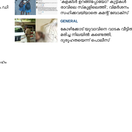
'കളക്‌ടർ ഉറങ്ങിപ്പോയോ? കുട്ടികൾ
.ഡി
രാവിലെ സ്‌കൂളിലെത്തി'; വിമർശനം
സഹിക്കവയ്യാതെ കമന്റ് ബോക്‌സ്
പൂട്ടി കോഴിക്കോട് കളക്‌ടർ
GENERAL
കോഴിക്കോട് യുവാവിനെ വാടക വീട്ടി
മരിച്ച നിലയിൽ കണ്ടെത്തി,
ദുരൂഹതയെന്ന് പൊലീസ്
ി
േഹം
Share this link
Copy Link
നാടക പരിശീലന ക്യാമ്പിന് ​ തുടക്കം