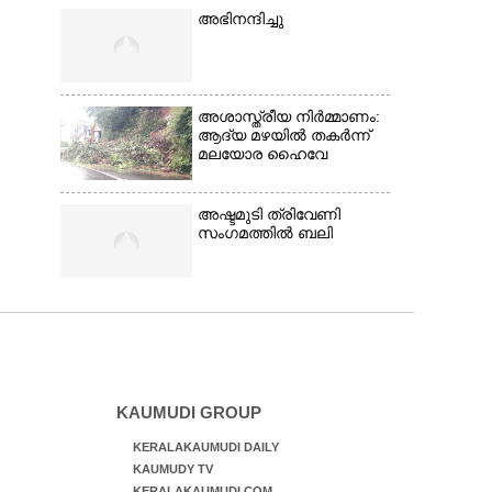
അഭിനന്ദിച്ചു
അശാസ്ത്രീയ നിർമ്മാണം:
ആദ്യ മഴയിൽ തകർന്ന്
മലയോര ഹൈവേ
അഷ്ടമുടി ത്രിവേണി
സംഗമത്തിൽ ബലി
KAUMUDI GROUP
KERALAKAUMUDI DAILY
KAUMUDY TV
KERALAKAUMUDI.COM