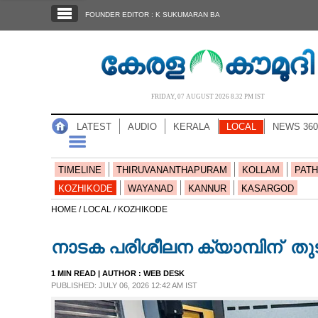
SECTIONS
FOUNDER EDITOR : K SUKUMARAN BA
HOME
LATEST
AUDIO
FRIDAY, 07 AUGUST 2026 8.32 PM IST
NOTIFIED NEWS
LATEST
AUDIO
KERALA
LOCAL
NEWS 360
POLL
KERALA
TIMELINE
THIRUVANANTHAPURAM
KOLLAM
PATH
KOZHIKODE
WAYANAD
KANNUR
KASARGOD
LOCAL
HOME /
LOCAL /
KOZHIKODE
നാടക പരിശീലന ക്യാമ്പിന് ​ തുട
NEWS 360
1 MIN READ
| AUTHOR :
WEB DESK
PUBLISHED: JULY 06, 2026 12:42 AM IST
CASE DIARY