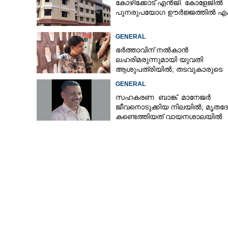
കോഴിക്കോട് എൻജി. കോളേജിൽ
പുനരുപയോഗ ഊർജ്ജത്തിൽ എം
GENERAL
ഭർത്താവിന് നൽകാൻ
ലഹരിമരുന്നുമായി യുവതി
ആശുപത്രിയിൽ; തടവുകാരുടെ
കയ്യിൽ കൊടുത്തുവിടാൻ പദ്ധത
GENERAL
സഹകരണ ബാങ്ക് മാനേജർ
ജീവനൊടുക്കിയ നിലയിൽ; മൃതദ
കണ്ടെത്തിയത് വായനശാലയിൽ