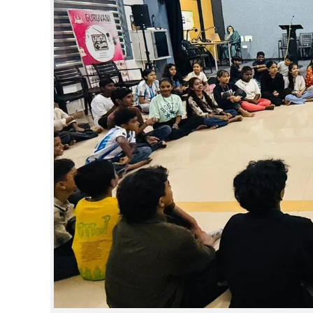
CINEMA
OPINION
PHOTOS
LIFESTYLE
SPIRITUAL
INFO+
ART
ASTRO