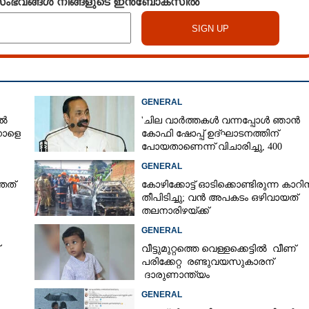
 സംഭവങ്ങൾ നിങ്ങളുടെ ഇൻബോക്സിൽ
GENERAL
ിൽ
'ചില വാർത്തകൾ വന്നപ്പോൾ ഞാൻ
നാളെ
കോഫി ഷോപ്പ് ഉദ്ഘാടനത്തിന്
പോയതാണെന്ന് വിചാരിച്ചു, 400
കോടിയുടെ പ്രോജക്ടാണ് അത്'
GENERAL
തത്
കോഴിക്കോട്ട് ഓടിക്കൊണ്ടിരുന്ന കാറിന
തീപിടിച്ചു; വൻ അപകടം ഒഴിവായത്
തലനാരിഴയ്ക്ക്
GENERAL
വീട്ടുമുറ്റത്തെ വെള്ളക്കെട്ടിൽ വീണ്
പരിക്കേറ്റ രണ്ടുവയസുകാരന്
ദാരുണാന്ത്യം
യിൽ
GENERAL