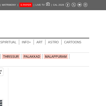
|
MATRIMONY |
E-PAPER
|
LIVE TV
|
CAL 2026
SPIRITUAL
INFO+
ART
ASTRO
CARTOONS
THRISSUR
PALAKKAD
MALAPPURAM