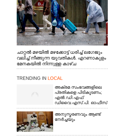
ചാറ്റൽ മഴയിൽ മഴക്കോട്ട് ധരിച്ച് ലഗേജും
വലിച്ച് നീങ്ങുന്ന യുവതികൾ. എറണാകുളം
മേനകയിൽ നിന്നുള്ള കാഴ്ച
TRENDING IN
LOCAL
അക്രമ സംഭവങ്ങളിലെ
പ്രതികളെ പിടികൂടണം;
എൽ.ഡി.എഫ്
ഡിവൈ.എസ്.പി. ഓഫീസ്
മാർച്ച്
അനുസ്മരണവും ആണ്ട്
നേർച്ചയും