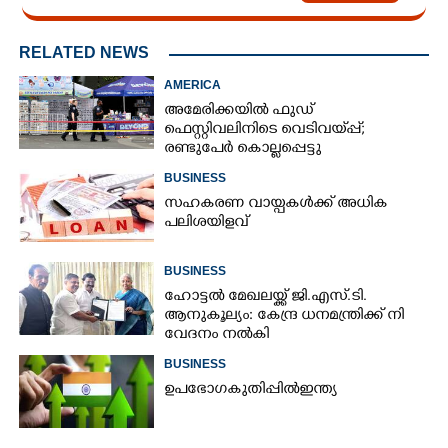
RELATED NEWS
AMERICA
അമേരിക്കയിൽ ഫുഡ്
ഫെസ്റ്റിവലിനിടെ വെടിവയ്‌പ്പ്;
രണ്ടുപേർ കൊല്ലപ്പെട്ടു
BUSINESS
സഹകരണ വായ്പകൾക്ക് അധിക
പലിശയിളവ്
BUSINESS
ഹോട്ടൽ മേഖലയ്ക്ക് ജി​.എസ്.ടി​.
ആനുകൂല്യം: കേന്ദ്ര ധനമന്ത്രി​ക്ക് നി​
വേദനം നൽകി​
BUSINESS
ഉ​പ​ഭോ​ഗ​ ​കു​തി​പ്പി​ൽ​ ​ഇ​ന്ത്യ​