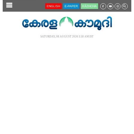
SECTIONS
ENGLISH
E-PAPER
KĀZHCHA
HOME
LATEST
SATURDAY, 08 AUGUST 2026 3.58 AM IST
AUDIO
NOTIFIED NEWS
POLL
KERALA
LOCAL
NEWS 360
CASE DIARY