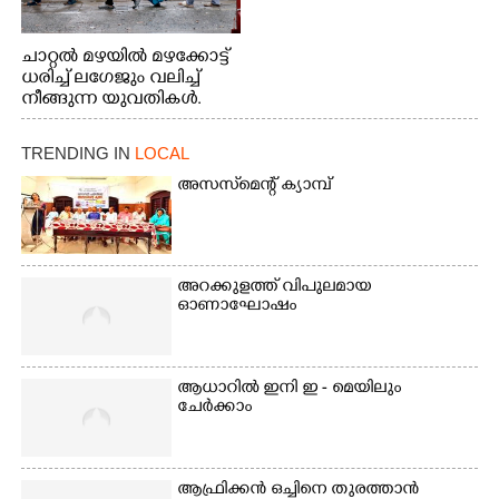
ചാറ്റൽ മഴയിൽ മഴക്കോട്ട്
ധരിച്ച് ലഗേജും വലിച്ച്
നീങ്ങുന്ന യുവതികൾ.
എറണാകുളം മേനകയിൽ
നിന്നുള്ള കാഴ്ച
TRENDING IN
LOCAL
അസസ്‌മെന്റ് ക്യാമ്പ്
അറക്കുളത്ത് വിപുലമായ
ഓണാഘോഷം
ആധാറിൽ ഇനി ഇ - മെയിലും
ചേർക്കാം
ആഫ്രിക്കൻ ഒച്ചിനെ തുരത്താൻ