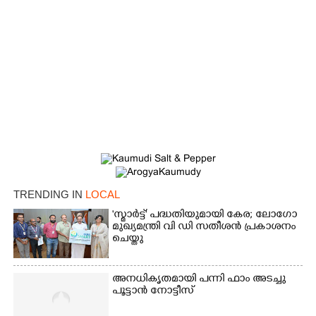
Copy Link
TRENDING IN
LOCAL
'സ്മാർട്ട്' പദ്ധതിയുമായി കേര; ലോഗോ
മുഖ്യമന്ത്രി വി ഡി സതീശൻ പ്രകാശനം
ചെയ്തു
അനധികൃതമായി പന്നി ഫാം അടച്ചു
പൂട്ടാൻ നോട്ടീസ്