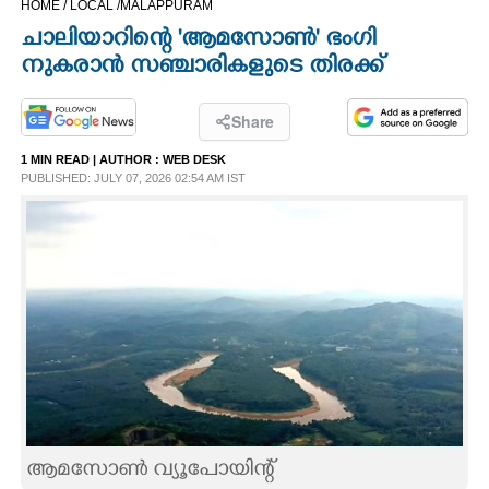
HOME /
LOCAL /
MALAPPURAM
CINEMA
ചാലിയാറിന്റെ 'ആമസോൺ' ഭംഗി
നുകരാൻ സഞ്ചാരികളുടെ തിരക്ക്
OPINION
Share
PHOTOS
1 MIN READ
| AUTHOR :
WEB DESK
PUBLISHED: JULY 07, 2026 02:54 AM IST
LIFESTYLE
SPIRITUAL
INFO+
ART
ASTRO
ആമസോൺ വ്യൂപോയിന്റ്