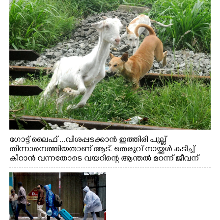
ഗോട്ട് ലൈഫ് ...വിശപ്പടക്കാൻ ഇത്തിരി പുല്ല്
തിന്നാനെത്തിയതാണ് ആട്. തെരുവ് നായ്ക്കൾ കടിച്ച്
കീറാൻ വന്നതോടെ വയറിന്റെ ആന്തൽ മറന്ന് ജീവന്
വേണ്ടിയായി ഓട്ടം. എറണാകുളം വാത്തുരുത്തിയിൽ
നിന്നുള്ള കാഴ്ച