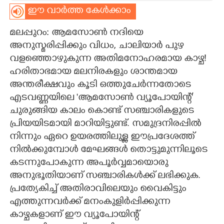
ഈ വാർത്ത കേൾക്കാം
CARTOONS
മലപ്പുറം: ആമസോൺ നദിയെ
അനുസ്മരിപ്പിക്കും വിധം, ചാലിയാർ പുഴ
LITERATURE
വളഞ്ഞൊഴുകുന്ന അതിമനോഹരമായ കാഴ്ച!
ഹരിതാഭമായ മലനിരകളും ശാന്തമായ
ZOOM
അന്തരീക്ഷവും കൂടി ഒത്തുചേർന്നതോടെ
എടവണ്ണയിലെ 'ആമസോൺ വ്യൂപോയിന്റ്'
CONTACT US
ചുരുങ്ങിയ കാലം കൊണ്ട് സഞ്ചാരികളുടെ
പ്രിയയിടമായി മാറിയിട്ടുണ്ട്. ‌സമുദ്രനിരപ്പിൽ
നിന്നും ഏറെ ഉയരത്തിലുള്ള ഈപ്രദേശത്ത്
നിൽക്കുമ്പോൾ മേഘങ്ങൾ തൊട്ടുമുന്നിലൂടെ
കടന്നുപോകുന്ന അപൂർവ്വമായൊരു
അനുഭൂതിയാണ് സഞ്ചാരികൾക്ക് ലഭിക്കുക.
പ്രത്യേകിച്ച് അതിരാവിലെയും വൈകിട്ടും
എത്തുന്നവർക്ക് മനംകുളിർപ്പിക്കുന്ന
കാഴ്ചകളാണ് ഈ വ്യൂപോയിന്റ്