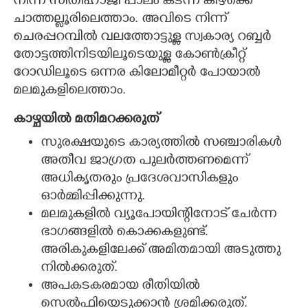
നിന്ന് സീതിഹാജി പാലം കടന്ന് കിഴക്കെ
ചാത്തല്ലൂരിലെത്താം. അവിടെ നിന്ന്
ചെരപ്പറമ്പിൽ വലത്തോട്ടുള്ള സ്വകാര്യ റബ്ബർ
തോട്ടത്തിനിടയിലൂടെയുള്ള കോൺക്രീറ്റ്
റോഡിലൂടെ ഒന്നര കിലോമീറ്റർ പോയാൽ
മലമുകളിലെത്താം.
കാഴ്ചയിൽ മതിമറക്കരുത്
സുരക്ഷയുടെ കാര്യത്തിൽ സഞ്ചാരികൾ
അതീവ ജാഗ്രത പുലർത്തണമെന്ന്
അധികൃതരും പ്രദേശവാസികളും
ഓർമ്മിപ്പിക്കുന്നു.
മലമുകളിൽ വ്യൂപോയിന്റിനോട് ചേർന്ന
ഭാഗങ്ങളിൽ കൊക്കകളുണ്ട്.
അരികുകളിലേക്ക് അമിതമായി അടുത്തു
നിൽക്കരുത്.
അപകടകരമായ രീതിയിൽ
സെൽഫിയെടുക്കാൻ ശ്രമിക്കരുത്.