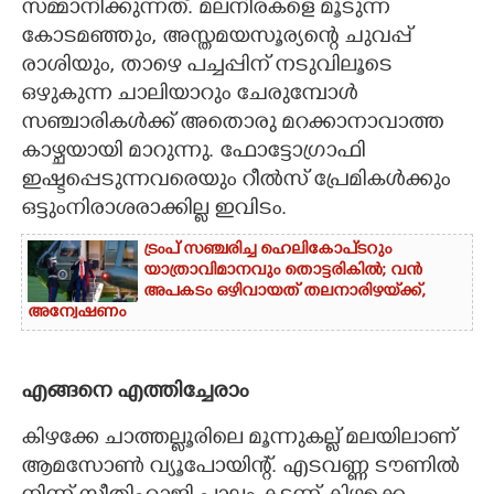
സമ്മാനിക്കുന്നത്. മലനിരകളെ മൂടുന്ന
കോടമഞ്ഞും, അസ്തമയസൂര്യന്റെ ചുവപ്പ്
രാശിയും, താഴെ പച്ചപ്പിന് നടുവിലൂടെ
ഒഴുകുന്ന ചാലിയാറും ചേരുമ്പോൾ
സഞ്ചാരികൾക്ക് അതൊരു മറക്കാനാവാത്ത
കാഴ്ചയായി മാറുന്നു. ഫോട്ടോഗ്രാഫി
ഇഷ്ടപ്പെടുന്നവരെയും റീൽസ് പ്രേമികൾക്കും
ഒട്ടുംനിരാശരാക്കില്ല ഇവിടം.
ട്രംപ് സഞ്ചരിച്ച ഹെലികോപ്‌ടറും
യാത്രാവിമാനവും തൊട്ടരികിൽ; വൻ
അപകടം ഒഴിവായത് തലനാരിഴയ്‌ക്ക്,
അന്വേഷണം
എങ്ങനെ എത്തിച്ചേരാം
കിഴക്കേ ചാത്തല്ലൂരിലെ മൂന്നുകല്ല് മലയിലാണ്
ആമസോൺ വ്യൂപോയിന്റ്. എടവണ്ണ ടൗണിൽ