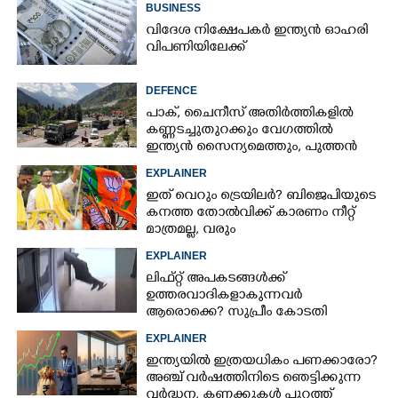
BUSINESS
വിദേശ നിക്ഷേപകർ ഇന്ത്യൻ ഓഹരി
വിപണിയിലേക്ക്
DEFENCE
പാക്, ചൈനീസ് അതിർത്തികളിൽ
കണ്ണടച്ചുതുറക്കും വേഗത്തിൽ
ഇന്ത്യൻ സൈന്യമെത്തും, പുത്തൻ
പദ്ധതിയുമായി കേന്ദ്രസർക്കാർ
EXPLAINER
ഇത് വെറും ട്രെയിലർ? ബിജെപിയുടെ
കനത്ത തോൽവിക്ക് കാരണം നീറ്റ്
മാത്രമല്ല, വരും
തിരഞ്ഞെടുപ്പുകളെയും
EXPLAINER
ബാധിച്ചേക്കാം
ലിഫ്റ്റ് അപകടങ്ങൾക്ക്
ഉത്തരവാദികളാകുന്നവർ
ആരൊക്കെ?​ സുപ്രീം കോടതി
വിധിയിലെ നിരീക്ഷണം ഇങ്ങനെ
EXPLAINER
ഇന്ത്യയിൽ ഇത്രയധികം പണക്കാരോ?​
അഞ്ച് വർഷത്തിനിടെ ഞെട്ടിക്കുന്ന
വർദ്ധന,​ കണക്കുകൾ പുറത്ത്