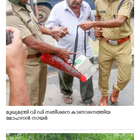
മുഖ്യമന്ത്രി വി.ഡി.സതീശനെ കാണാനെത്തിയ
മോഹനൻ നായർ