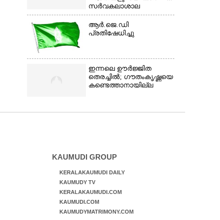
സർവകലാശാല
ആർ.ജെ.ഡി
പ്രതിഷേധിച്ചു
ഇന്നലെ ഊർജ്ജിത
തെരച്ചിൽ; ഗൗതംകൃഷ്ണയെ
കണ്ടെത്താനായില്ല
KAUMUDI GROUP
KERALAKAUMUDI DAILY
KAUMUDY TV
KERALAKAUMUDI.COM
KAUMUDI.COM
KAUMUDYMATRIMONY.COM