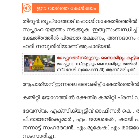
CINEMA
ഈ വാർത്ത കേൾക്കാം
തിരൂർ:തൃപ്രങ്ങോട് മഹാശിവക്ഷേത്രത്തിൽ 
OPINION
സപ്താഹ യജ്ഞം നടക്കുക. ഇതുസംബന്ധിച്ച് ക്
ക്ഷേത്രത്തിൻ പ്രഭാത ഭക്ഷണം, അന്നദാനം എന
PHOTOS
ഹരി നമ്പൂതിരിയാണ് ആചാര്യൻ.
മലപ്പുറത്ത് സ്‌കൂട്ടറും സൈക്കിളും കൂട്ടി
LIFESTYLE
മലപ്പുറം: സ്‌കൂട്ടറും സൈക്കിളും തമ്മിൽ
സ്വദേശി റുഫൈദ് (20) ആണ് മരിച്ചത്....
SPIRITUAL
ആചാര്യന് ഇന്നലെ വൈകിട്ട് ക്ഷേത്രത്ത
INFO+
കമ്മിറ്റി യോഗത്തിൽ ക്ഷേത്ര കമ്മിറ്റി പ്രസി
ദേവസ്വം എക്സിക്യൂട്ടിവ് ഓഫിസർ കെ . 
ART
പി.രാജേന്ദ്രകുമാർ , എം. ജയശങ്കർ , ഷാജി 
നന്നാട്ട് സഹദേവൻ, എം.മുകേഷ്, എം രാജഗ
ASTRO
സംസാരിച്ചു.