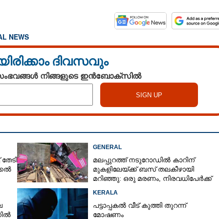
AL NEWS
യിരിക്കാം ദിവസവും
 സംഭവങ്ങൾ നിങ്ങളുടെ ഇൻബോക്സിൽ
GENERAL
് തേടി
മലപ്പുറത്ത് നടുറോഡിൽ കാറിന്
ക്കൽ
മുകളിലേയ്ക്ക് ബസ് തലകീഴായി
മറിഞ്ഞു: ഒരു മരണം, നിരവധിപേർക്ക്
പരിക്ക്, ബസ് രണ്ടായി പിളർന്നു
KERALA
െ
പട്ടാപ്പകൽ വീട് കുത്തി തുറന്ന്
നിൽ
മോഷണം