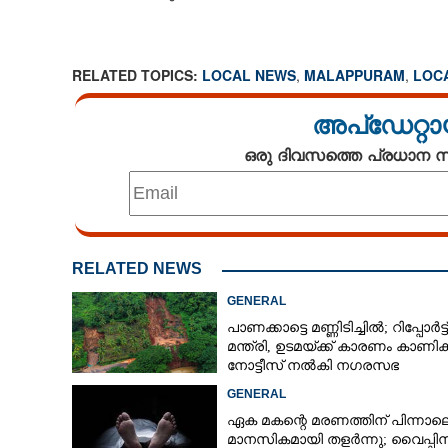
CARTOONS
RELATED TOPICS:
LOCAL NEWS
,
MALAPPURAM
,
LOC
LITERATURE
അപ്ഡേറ്റാ
ZOOM
ഒരു ദിവസത്തെ പ്രധാന
CONTACT US
RELATED NEWS
GENERAL
പാണക്കാട്ടെ മണ്ണിടിച്ചിൽ; റിപ്പോർട്ട
മന്ത്രി, ഉടമയ്ക്ക് കാരണം കാണി
നോട്ടീസ് നൽകി നഗരസഭ
GENERAL
ഏക മകന്റെ മരണത്തിന് പിന്നാല
മാനസികമായി തളർന്നു; വൈപ്പി