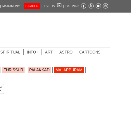
|
MATRIMONY |
E-PAPER
|
LIVE TV
|
CAL 2026
SPIRITUAL
INFO+
ART
ASTRO
CARTOONS
THRISSUR
PALAKKAD
MALAPPURAM