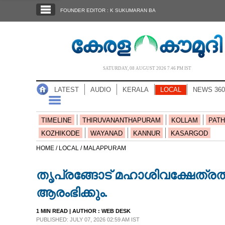
SECTIONS
FOUNDER EDITOR : K SUKUMARAN BA
HOME
LATEST
AUDIO
SATURDAY, 08 AUGUST 2026 7.46 PM IST
NOTIFIED NEWS
LATEST
AUDIO
KERALA
LOCAL
NEWS 360
POLL
KERALA
TIMELINE
THIRUVANANTHAPURAM
KOLLAM
PATH
KOZHIKODE
WAYANAD
KANNUR
KASARGOD
LOCAL
HOME /
LOCAL /
MALAPPURAM
തൃപ്രങ്ങോട് മഹാശിവക്ഷേത്രത്ത
NEWS 360
ആരംഭിക്കും.
CASE DIARY
1 MIN READ
| AUTHOR :
WEB DESK
PUBLISHED: JULY 07, 2026 02:59 AM IST