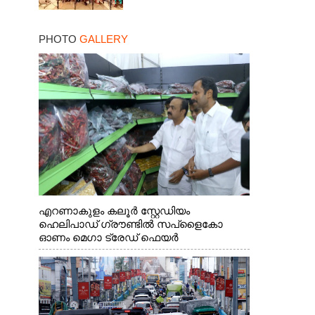
PHOTO
GALLERY
എറണാകുളം കലൂർ സ്റ്റേഡിയം
ഹെലിപാഡ് ഗ്രൗണ്ടിൽ സപ്ളൈകോ
ഓണം മെഗാ ട്രേഡ് ഫെയർ
സംസ്ഥാനതല ഉദ്ഘാടനം നിർവഹിച്ച്
സ്റ്റാൾ സന്ദർശിക്കുന്ന മുഖ്യമന്ത്രി വി.ഡി.
സതീശൻ. മന്ത്രി അനൂപ് ജേക്കബ് സമീപം