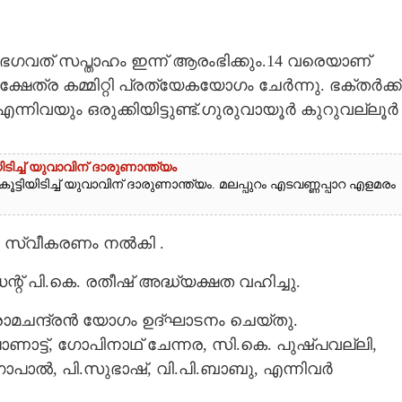
ഭഗവത് സപ്താഹം ഇന്ന് ആരംഭിക്കും.14 വരെയാണ്
ഷേത്ര കമ്മിറ്റി പ്രത്യേകയോഗം ചേർന്നു. ഭക്തർക്ക്
്നിവയും ഒരുക്കിയിട്ടുണ്ട്.ഗുരുവായൂർ കുറുവല്ലൂർ
യിടിച്ച് യുവാവിന് ദാരുണാന്ത്യം
 കൂട്ടിയിടിച്ച് യുവാവിന് ദാരുണാന്ത്യം. മലപ്പുറം എടവണ്ണപ്പാറ എളമരം
ിൽ സ്വീകരണം നൽകി .
ഡന്റ് പി.കെ. രതീഷ് അദ്ധ്യക്ഷത വഹിച്ചു.
രാമചന്ദ്രൻ യോഗം ഉദ്ഘാടനം ചെയ്തു.
പാണാട്ട്, ഗോപിനാഥ് ചേന്നര, സി.കെ. പുഷ്പവല്ലി,
ോപാൽ, പി.സുഭാഷ്, വി.പി.ബാബു, എന്നിവർ