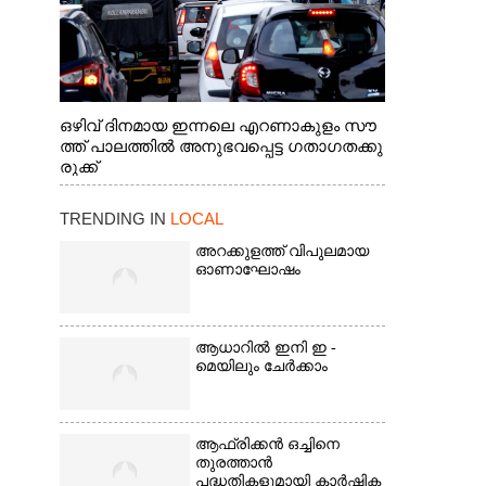
ഒഴിവ് ദിനമായ ഇന്നലെ എറണാകുളം സൗ
ത്ത് പാലത്തിൽ അനുഭവപ്പെട്ട ഗതാഗതക്കു
രുക്ക്
TRENDING IN
LOCAL
അറക്കുളത്ത് വിപുലമായ
ഓണാഘോഷം
ആധാറിൽ ഇനി ഇ -
മെയിലും ചേർക്കാം
ആഫ്രിക്കൻ ഒച്ചിനെ
തുരത്താൻ
പദ്ധതികളുമായി കാർഷിക