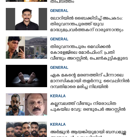
തീപിടിത്തം
GENERAL
ലോറിയിൽ ബൈക്കിടിച്ച് അപകടം:
തിരുവനന്തപുരത്ത് യുവ
മാദ്ധ്യമപ്രവർത്തകന് ദാരുണാന്ത്യം
GENERAL
തിരുവനന്തപുരം മെഡിക്കൽ
കോളേജിലെ മോർഫിംഗ്: പ്രതി
വീണ്ടും അറസ്റ്റിൽ, പെൺകുട്ടികളുടെ
ചിത്രങ്ങളെടുത്തത് ഇൻസ്റ്റഗ്രാമിൽ
GENERAL
നിന്ന്
ഏക മകന്റെ മരണത്തിന് പിന്നാലെ
മാനസികമായി തളർന്നു; വൈപ്പിനിൽ
ദമ്പതിമാരെ മരിച്ച നിലയിൽ
കണ്ടെത്തി
KERALA
കല്ലമ്പലത്ത് വീണ്ടും നിരോധിത
പുകയില വേട്ട: രണ്ടുപേർ അറസ്റ്റിൽ
KERALA
അർജുൻ ആയങ്കിയുമായി ബന്ധമുള്ള