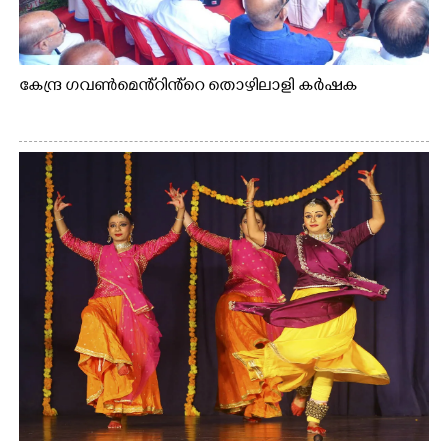
കേന്ദ്ര ഗവൺമെൻ്റിൻ്റെ തൊഴിലാളി കർഷക