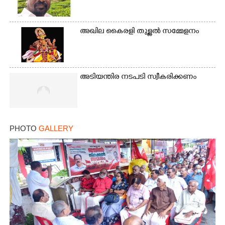
അഖില കൈരളി തുള്ളൽ സമ്മേളനം
അടിയന്തിര നടപടി സ്വീകരിക്കണം
PHOTO
GALLERY