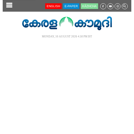
SECTIONS
ENGLISH
E-PAPER
KĀZHCHA
HOME
LATEST
MONDAY, 10 AUGUST 2026 4.58 PM IST
AUDIO
NOTIFIED NEWS
POLL
KERALA
LOCAL
NEWS 360
CASE DIARY