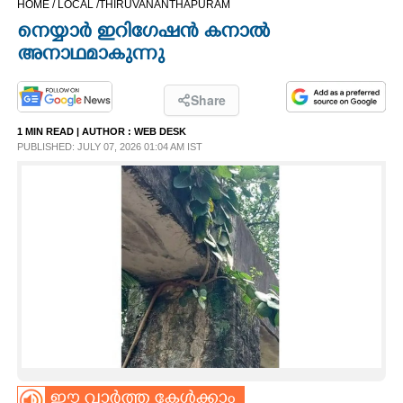
HOME /
LOCAL /
THIRUVANANTHAPURAM
CINEMA
നെയ്യാർ ഇറിഗേഷൻ കനാൽ
അനാഥമാകുന്നു
OPINION
Share
PHOTOS
1 MIN READ
| AUTHOR :
WEB DESK
PUBLISHED: JULY 07, 2026 01:04 AM IST
LIFESTYLE
SPIRITUAL
INFO+
ART
ASTRO
ഈ വാർത്ത കേൾക്കാം