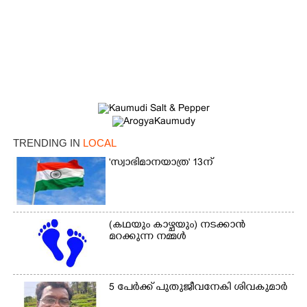
TRENDING IN
LOCAL
'സ്വാഭിമാനയാത്ര' 13ന്
(കഥയും കാഴ്ചയും) നടക്കാൻ
മറക്കുന്ന നമ്മൾ
5 പേർക്ക് പുതുജീവനേകി ശിവകുമാർ