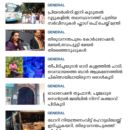
GENERAL
പ്രിയദർശിനി ഇനി കൂടുതൽ
റൂട്ടുകളിൽ; തലസ്ഥാനത്ത് പുതിയ
സർവീസുകൾ ഫ്ലാഗ് ഒഫ് ചെയ്ത് മന്ത്രി
കെ മുരളീധരൻ
GENERAL
തിരുവനന്തപുരം കോർപ്പറേഷൻ;
മേയർ, ഡെപ്യൂട്ടി മേയർ
തിരഞ്ഞെടുപ്പുകൾ
റദ്ദാക്കണമെന്നാവശ്യപ്പെട്ട് സിപിഎം
GENERAL
തീപിടിച്ചയുടൻ ഓടി കുളത്തിൽ ചാടി;
വെമ്പായത്തെ ബാർ ആക്രമണത്തിൽ
ചികിത്സയിലായിരുന്ന ഒരാൾകൂടി
മരിച്ചു
GENERAL
ഓപ്പറേഷൻ തൂഫാൻ; പൂജപ്പുര
സെൻട്രൽ ജയിലിൽ നിന്ന് കഞ്ചാവ്
പിടികൂടി
GENERAL
ലോറി നിയന്ത്രണംവിട്ട് ഹോട്ടലിലേയ്ക്ക്
ഇടിച്ചുകയറി, തിരുവനന്തപുരത്ത്