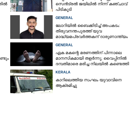
തിൽ
സെൻട്രൽ ജയിലിൽ നിന്ന് കഞ്ചാവ്
പിടികൂടി
GENERAL
ലോറിയിൽ ബൈക്കിടിച്ച് അപകടം:
തിരുവനന്തപുരത്ത് യുവ
മാദ്ധ്യമപ്രവർത്തകന് ദാരുണാന്ത്യം
GENERAL
ഏക മകന്റെ മരണത്തിന് പിന്നാലെ
്ടും
മാനസികമായി തളർന്നു; വൈപ്പിനിൽ
ദമ്പതിമാരെ മരിച്ച നിലയിൽ കണ്ടെത്തി
ിൽ
Share this link
KERALA
കാറിലെത്തിയ സംഘം യുവാവിനെ
ആക്രമിച്ചു
Copy Link
ഷേത്രത്തിൽ കവർച്ച : തങ്ക
പ്പൊട്ടുകളും നഷ്ടമായി