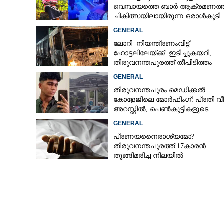
വെമ്പായത്തെ ബാർ ആക്രമണത്
ചികിത്സയിലായിരുന്ന ഒരാൾകൂടി
മരിച്ചു
GENERAL
ലോറി നിയന്ത്രണംവിട്ട്
ഹോട്ടലിലേയ്ക്ക് ഇടിച്ചുകയറി,
തിരുവനന്തപുരത്ത് തീപിടിത്തം
GENERAL
തിരുവനന്തപുരം മെഡിക്കൽ
കോളേജിലെ മോർഫിംഗ്: പ്രതി വീണ
അറസ്റ്റിൽ, പെൺകുട്ടികളുടെ
ചിത്രങ്ങളെടുത്തത് ഇൻസ്റ്റഗ്രാമ
GENERAL
നിന്ന്
പ്രണയനെെരാശ്യമോ?
തിരുവനന്തപുരത്ത് 17കാരൻ
തൂങ്ങിമരിച്ച നിലയിൽ
പൂവത്തൂരിലെ ക്
അങ്കിയും സ്വർണ