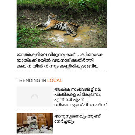
യാത്രകളിലെ വിരുന്നുകാർ .. കർണാടക
യാത്രക്കിടയിൽ വയനാട് അതിർത്തി
കബിനിയിൽ നിന്നും കണ്ണിൽകുടുങ്ങിയ
കടുവ.
TRENDING IN
LOCAL
അക്രമ സംഭവങ്ങളിലെ
പ്രതികളെ പിടികൂടണം;
എൽ.ഡി.എഫ്
ഡിവൈ.എസ്.പി. ഓഫീസ്
മാർച്ച്
അനുസ്മരണവും ആണ്ട്
നേർച്ചയും