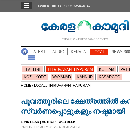
SECTIONS
FOUNDER EDITOR : K SUKUMARAN BA
HOME
LATEST
AUDIO
FRIDAY, 07 AUGUST 2026 2.38 PM IST
NOTIFIED NEWS
LATEST
AUDIO
KERALA
LOCAL
NEWS 360
POLL
KERALA
TIMELINE
THIRUVANANTHAPURAM
KOLLAM
PATH
KOZHIKODE
WAYANAD
KANNUR
KASARGOD
LOCAL
HOME /
LOCAL /
THIRUVANANTHAPURAM
പൂവത്തൂരിലെ ക്ഷേത്രത്തിൽ കവർച
NEWS 360
സ്വർണപ്പൊട്ടുകളും നഷ്ടമായി
CASE DIARY
1 MIN READ
| AUTHOR :
WEB DESK
PUBLISHED: JULY 08, 2026 01:31 AM IST