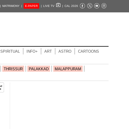
|
MATRIMONY |
E-PAPER
|
LIVE TV
|
CAL 2026
SPIRITUAL
INFO+
ART
ASTRO
CARTOONS
THRISSUR
PALAKKAD
MALAPPURAM