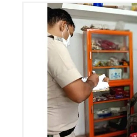
CINEMA
OPINION
PHOTOS
LIFESTYLE
SPIRITUAL
INFO+
ART
ASTRO