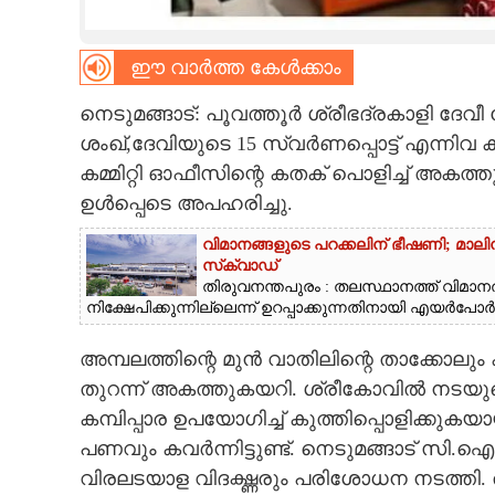
CARTOONS
ഈ വാർത്ത കേൾക്കാം
LITERATURE
നെടുമങ്ങാട്: പൂവത്തൂർ ശ്രീഭദ്രകാളി ദേവീ 
ശംഖ്,ദേവിയുടെ 15 സ്വർണപ്പൊട്ട് എന്നിവ 
ZOOM
കമ്മിറ്റി ഓഫീസിന്റെ കതക് പൊളിച്ച് അകത്
ഉൾപ്പെടെ അപഹരിച്ചു.
CONTACT US
വിമാനങ്ങളുടെ പറക്കലിന് ഭീഷണി;​ മാലിന്
സ്‌ക്വാഡ്
തിരുവനന്തപുരം : തലസ്ഥാനത്ത് വിമാനത്
നിക്ഷേപിക്കുന്നില്ലെന്ന് ഉറപ്പാക്കുന്നതിനായി എയർപോർട്ട
അമ്പലത്തിന്റെ മുൻ വാതിലിന്റെ താക്കോലു
തുറന്ന് അകത്തുകയറി. ശ്രീകോവിൽ നടയു
കമ്പിപ്പാര ഉപയോഗിച്ച് കുത്തിപ്പൊളിക്കുകയായ
പണവും കവർന്നിട്ടുണ്ട്. നെടുമങ്ങാട് സ
വിരലടയാള വിദഗ്ദ്ധരും പരിശോധന നടത്തി. ര