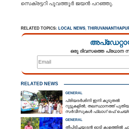
സെക്രട്ടറി പൂവത്തൂർ ജയൻ പറഞ്ഞു.
RELATED TOPICS:
LOCAL NEWS
,
THIRUVANANTHAPU
അപ്ഡേറ്റാ
ഒരു ദിവസത്തെ പ്രധാന
RELATED NEWS
GENERAL
പ്രിയദർശിനി ഇനി കൂടുതൽ
റൂട്ടുകളിൽ; തലസ്ഥാനത്ത് പുതി
സർവീസുകൾ ഫ്ലാഗ് ഒഫ് ചെയ്ത
മന്ത്രി കെ മുരളീധരൻ
GENERAL
തീപിടിച്ചയുടൻ ഓടി കുളത്തിൽ ചാ