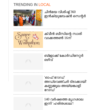
TRENDING IN
LOCAL
ചിൻമയ വിശിഷ്ട് 360
ഇൻക്യുബേഷൻ സെന്റർ
ക്വീൻ ബീസിന്റെ സാരി
വാക്കത്തൺ 16ന്
×
ബ്‌ളോക്ക് കോർഡിനേറ്റർ
ഒഴിവ്
'ഓഫ് റോഡ്
അഡ്വെഞ്ചർ ട്രാക്കായി'
കണ്ണമ്മൂല-അയ്യങ്കാളി
റോഡ്
140 വർഷത്തെ മൃഗശാല
ഇനി 'ഹരിതശാല'!