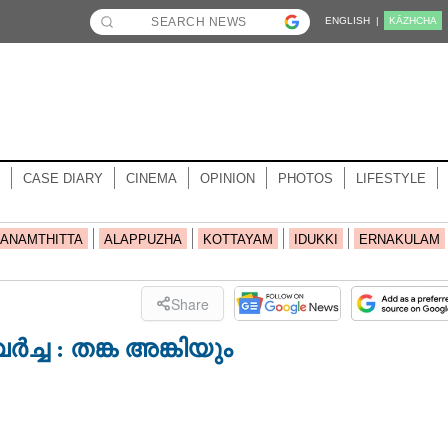
ENGLISH |
KĀZHCHA
CASE DIARY
CINEMA
OPINION
PHOTOS
LIFESTYLE
ANAMTHITTA
ALAPPUZHA
KOTTAYAM
IDUKKI
ERNAKULAM
Share
്ച : തങ്ക അങ്കിയും