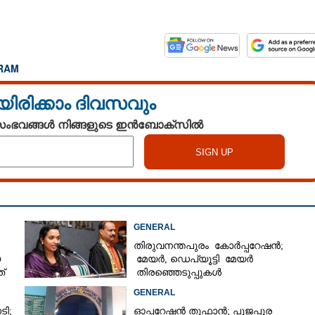
RAM
യിരിക്കാം ദിവസവും
 സംഭവങ്ങൾ നിങ്ങളുടെ ഇൻബോക്സിൽ
GENERAL
തിരുവനന്തപുരം കോർപ്പറേഷൻ;
യ
മേയർ, ഡെപ്യൂട്ടി മേയർ
്
തിരഞ്ഞെടുപ്പുകൾ
റദ്ദാക്കണമെന്നാവശ്യപ്പെട്ട് സിപിഎം
GENERAL
ടി;
ഓപ്പറേഷൻ തൂഫാൻ; പൂജപ്പുര