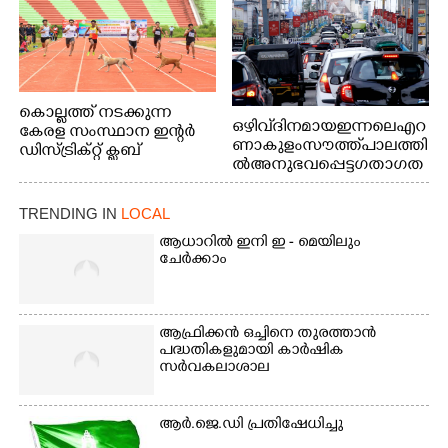
കൊല്ലത്ത് നടക്കുന്ന
ഒഴിവ് ദിനമായ ഇന്നലെ എറ
കേരള സംസ്ഥാന ഇന്റർ
ണാകുളം സൗത്ത് പാലത്തി
ഡിസ്ട്രിക്റ്റ് ക്ലബ്
ൽ അനുഭവപ്പെട്ട ഗതാഗത
അത്‌ലറ്റിക്
ക്കുരുക്ക്
ചാമ്പ്യൻഷിപ്പിൽ അണ്ടർ
20 ആൺകുട്ടികളുടെ 200
TRENDING IN
LOCAL
മീറ്റർ ഓട്ടം ഫൈനൽ
ആധാറിൽ ഇനി ഇ - മെയിലും
മത്സരത്തിനിടെ സിന്തറ്റിക്
ചേർക്കാം
ട്രാക്കിന് കുറുകെ ഓടുന്ന
നായകൾ.
ആഫ്രിക്കൻ ഒച്ചിനെ തുരത്താൻ
പദ്ധതികളുമായി കാർഷിക
സർവകലാശാല
ആർ.ജെ.ഡി പ്രതിഷേധിച്ചു