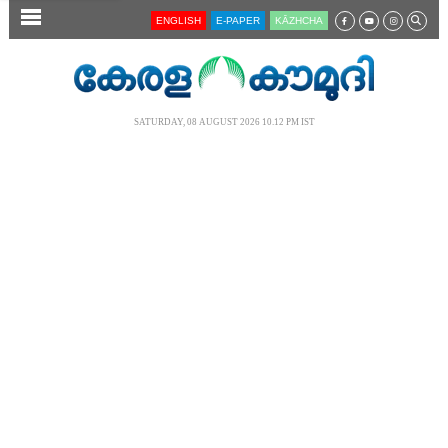
SECTIONS
ENGLISH
E-PAPER
KĀZHCHA
HOME
LATEST
SATURDAY, 08 AUGUST 2026 10.12 PM IST
AUDIO
NOTIFIED NEWS
POLL
KERALA
LOCAL
NEWS 360
CASE DIARY