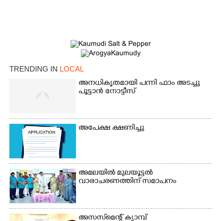
TRENDING IN
LOCAL
അനധികൃതമായി പന്നി ഫാം അടച്ചു
പൂട്ടാൻ നോട്ടീസ്
×
Share this link
അപേക്ഷ ക്ഷണിച്ചു
അമലയിൽ മുലയൂട്ടൽ
വാരാചരണത്തിന് സമാപനം
Copy Link
അസസ്‌മെന്റ് ക്യാമ്പ്