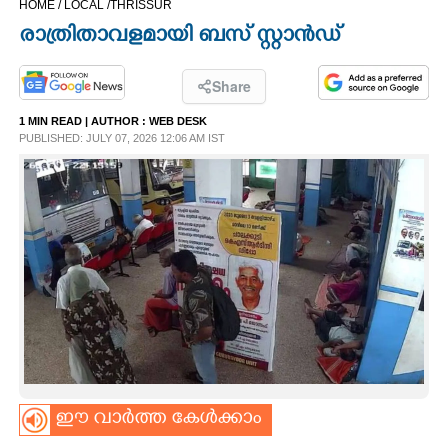
HOME /
LOCAL /
THRISSUR
CINEMA
രാത്രിതാവളമായി ബസ് സ്റ്റാൻഡ്
OPINION
Share
1 MIN READ
| AUTHOR :
WEB DESK
PHOTOS
PUBLISHED: JULY 07, 2026 12:06 AM IST
LIFESTYLE
SPIRITUAL
INFO+
ART
ഈ വാർത്ത കേൾക്കാം
ASTRO