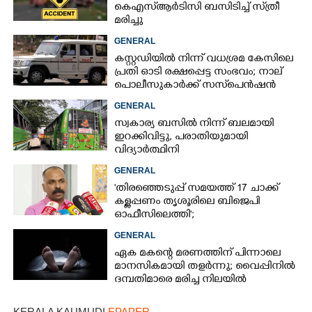
കെഎസ്‌ആർടിസി ബസിടിച്ച് സ്‌ത്രീ
മരിച്ചു
GENERAL
കസ്റ്റഡിയിൽ നിന്ന് വധശ്രമ കേസിലെ
പ്രതി ഓടി രക്ഷപ്പെട്ട സംഭവം; നാല്
പൊലീസുകാർക്ക് സസ്‌പെൻഷൻ
GENERAL
സ്വകാര്യ ബസിൽ നിന്ന് ബലമായി
ഇറക്കിവിട്ടു, പരാതിയുമായി
വിദ്യാർത്ഥിനി
GENERAL
'തിരഞ്ഞെടുപ്പ് സമയത്ത് 17 ചാക്ക്
കള്ളപ്പണം തൃശൂരിലെ ബിജെപി
ഓഫീസിലെത്തി';
വെളിപ്പെടുത്തലുമായി മുൻ ഓഫീസ്
GENERAL
സെക്രട്ടറി
ഏക മകന്റെ മരണത്തിന് പിന്നാലെ
മാനസികമായി തളർന്നു; വൈപ്പിനിൽ
ദമ്പതിമാരെ മരിച്ച നിലയിൽ
കണ്ടെത്തി
KERALA KAUMUDI
EPAPER