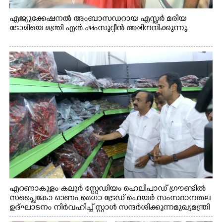
എജ്യുക്കേഷനൽ അംബാസഡറായ എസ്തർ മരിയ
ടോമിയെ മന്ത്രി എൻ.ഷംസുദ്ദീൻ അഭിനന്ദിക്കുന്നു.
എറണാകുളം കലൂർ സ്റ്റേഡിയം ഹെലിപാഡ് ഗ്രൗണ്ടിൽ
സപ്ളൈകോ ഓണം മെഗാ ട്രേഡ് ഫെയർ സംസ്ഥാനതല
ഉദ്ഘാടനം നിർവഹിച്ച് സ്റ്റാൾ സന്ദർശിക്കുന്ന മുഖ്യമന്ത്രി
വി.ഡി. സതീശൻ. മന്ത്രി അനൂപ് ജേക്കബ് സമീപം