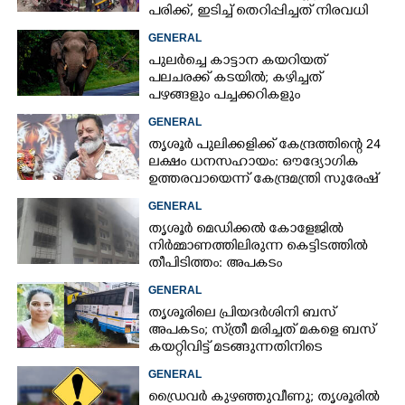
പരിക്ക്, ഇടിച്ച് തെറിപ്പിച്ചത് നിരവധി
വാഹനങ്ങളെ
GENERAL
പുലർച്ചെ കാട്ടാന കയറിയത്
പലചരക്ക് കടയിൽ; കഴിച്ചത്
പഴങ്ങളും പച്ചക്കറികളും
GENERAL
തൃശൂർ പുലിക്കളിക്ക് കേന്ദ്രത്തിന്റെ 24
ലക്ഷം ധനസഹായം: ഔദ്യോഗിക
ഉത്തരവായെന്ന് കേന്ദ്രമന്ത്രി സുരേഷ്
ഗോപി
GENERAL
തൃശൂർ മെഡിക്കൽ കോളേജിൽ
നിർമ്മാണത്തിലിരുന്ന കെട്ടിടത്തിൽ
തീപിടിത്തം: അപകടം
മൂന്നാംനിലയിൽ
GENERAL
തൃശൂരിലെ പ്രിയദർശിനി ബസ്
അപകടം; സ്‌ത്രീ മരിച്ചത് മകളെ ബസ്
കയറ്റിവിട്ട് മടങ്ങുന്നതിനിടെ
GENERAL
ഡ്രൈവർ കുഴഞ്ഞുവീണു; തൃശൂരിൽ