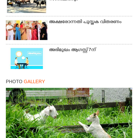
അക്ഷരോന്നതി പുസ്തക വിതരണം
അഭിമുഖം ആഗസ്റ്റ് 7ന്
PHOTO
GALLERY