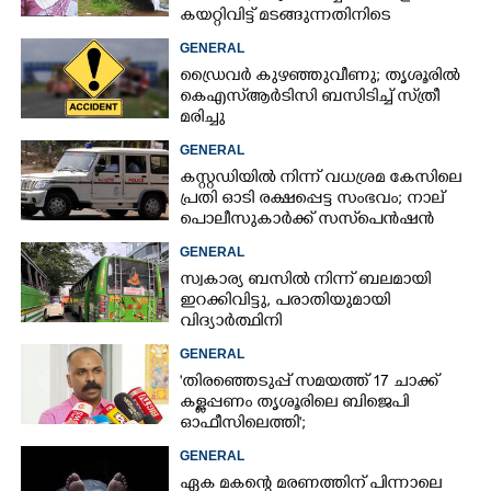
കയറ്റിവിട്ട് മടങ്ങുന്നതിനിടെ
GENERAL
ഡ്രൈവർ കുഴഞ്ഞുവീണു; തൃശൂരിൽ
കെഎസ്‌ആർടിസി ബസിടിച്ച് സ്‌ത്രീ
മരിച്ചു
GENERAL
കസ്റ്റഡിയിൽ നിന്ന് വധശ്രമ കേസിലെ
പ്രതി ഓടി രക്ഷപ്പെട്ട സംഭവം; നാല്
പൊലീസുകാർക്ക് സസ്‌പെൻഷൻ
GENERAL
സ്വകാര്യ ബസിൽ നിന്ന് ബലമായി
ഇറക്കിവിട്ടു, പരാതിയുമായി
വിദ്യാർത്ഥിനി
GENERAL
'തിരഞ്ഞെടുപ്പ് സമയത്ത് 17 ചാക്ക്
കള്ളപ്പണം തൃശൂരിലെ ബിജെപി
ഓഫീസിലെത്തി';
വെളിപ്പെടുത്തലുമായി മുൻ ഓഫീസ്
GENERAL
സെക്രട്ടറി
ഏക മകന്റെ മരണത്തിന് പിന്നാലെ