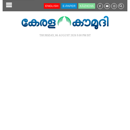
SECTIONS
ENGLISH
E-PAPER
KĀZHCHA
HOME
LATEST
THURSDAY, 06 AUGUST 2026 9.00 PM IST
AUDIO
NOTIFIED NEWS
POLL
KERALA
LOCAL
NEWS 360
CASE DIARY