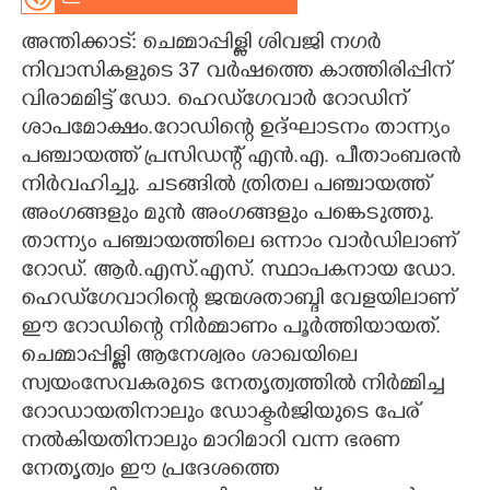
CARTOONS
അന്തിക്കാട്: ചെമ്മാപ്പിള്ളി ശിവജി നഗർ
നിവാസികളുടെ 37 വർഷത്തെ കാത്തിരിപ്പിന്
വിരാമമിട്ട് ഡോ. ഹെഡ്‌ഗേവാർ റോഡിന്
LITERATURE
ശാപമോക്ഷം.റോഡിന്റെ ഉദ്ഘാടനം താന്ന്യം
പഞ്ചായത്ത് പ്രസിഡന്റ് എൻ.എ. പീതാംബരൻ
ZOOM
നിർവഹിച്ചു. ചടങ്ങിൽ ത്രിതല പഞ്ചായത്ത്
അംഗങ്ങളും മുൻ അംഗങ്ങളും പങ്കെടുത്തു.
CONTACT US
താന്ന്യം പഞ്ചായത്തിലെ ഒന്നാം വാർഡിലാണ്
റോഡ്. ആർ.എസ്.എസ്. സ്ഥാപകനായ ഡോ.
ഹെഡ്‌ഗേവാറിന്റെ ജന്മശതാബ്ദി വേളയിലാണ്
ഈ റോഡിന്റെ നിർമ്മാണം പൂർത്തിയായത്.
ചെമ്മാപ്പിള്ളി ആനേശ്വരം ശാഖയിലെ
സ്വയംസേവകരുടെ നേതൃത്വത്തിൽ നിർമ്മിച്ച
റോഡായതിനാലും ഡോക്ടർജിയുടെ പേര്
നൽകിയതിനാലും മാറിമാറി വന്ന ഭരണ
നേതൃത്വം ഈ പ്രദേശത്തെ