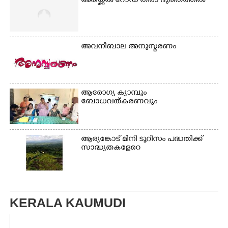
അരീയ്ക്കൽ റോഡ് തീരാ ദുരിതത്തിൽ
അവനീബാല അനുസ്മരണം
ആരോഗ്യ ക്യാമ്പും
ബോധവത്കരണവും
ആര്യങ്കോട് മിനി ടൂറിസം പദ്ധതിക്ക്
സാദ്ധ്യതകളേറെ
KERALA KAUMUDI