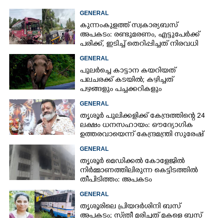
GENERAL
കുന്നംകുളത്ത് സ്വകാര്യബസ്
അപകടം: രണ്ടുമരണം, എട്ടുപേർക്ക്
പരിക്ക്, ഇടിച്ച് തെറിപ്പിച്ചത് നിരവധി
വാഹനങ്ങളെ
GENERAL
പുലർച്ചെ കാട്ടാന കയറിയത്
പലചരക്ക് കടയിൽ; കഴിച്ചത്
പഴങ്ങളും പച്ചക്കറികളും
GENERAL
തൃശൂർ പുലിക്കളിക്ക് കേന്ദ്രത്തിന്റെ 24
ലക്ഷം ധനസഹായം: ഔദ്യോഗിക
ഉത്തരവായെന്ന് കേന്ദ്രമന്ത്രി സുരേഷ്
ഗോപി
GENERAL
തൃശൂർ മെഡിക്കൽ കോളേജിൽ
നിർമ്മാണത്തിലിരുന്ന കെട്ടിടത്തിൽ
തീപിടിത്തം: അപകടം
മൂന്നാംനിലയിൽ
GENERAL
തൃശൂരിലെ പ്രിയദർശിനി ബസ്
അപകടം; സ്‌ത്രീ മരിച്ചത് മകളെ ബസ്