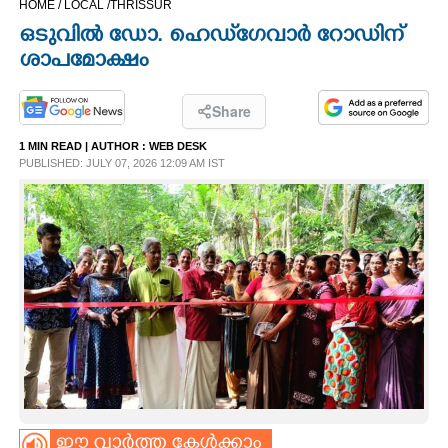
HOME /
LOCAL /
THRISSUR
CINEMA
ഒടുവിൽ ഡോ. ഹെഡ്‌ഗേവാർ റോഡിന്
ശാപമോക്ഷം
OPINION
Share
PHOTOS
1 MIN READ
| AUTHOR :
WEB DESK
PUBLISHED: JULY 07, 2026 12:09 AM IST
LIFESTYLE
SPIRITUAL
INFO+
ART
ASTRO
ഈ വാർത്ത കേൾക്കാം