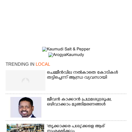
TRENDING IN
LOCAL
ചെമ്മീൻവില നൽകാതെ കോടികൾ
തട്ടിച്ചെന്ന് ആന്ധ്ര വ്യവസായി
×
Share this link
ജീവൻ കാക്കാൻ പ്രഥമശുശ്രൂഷ,
ഒഴിവാക്കാം മുങ്ങിമരണങ്ങൾ
Copy Link
'തൃക്കാക്കര പശു'ക്കളെ ആര്
സംരക്ഷിക്കും