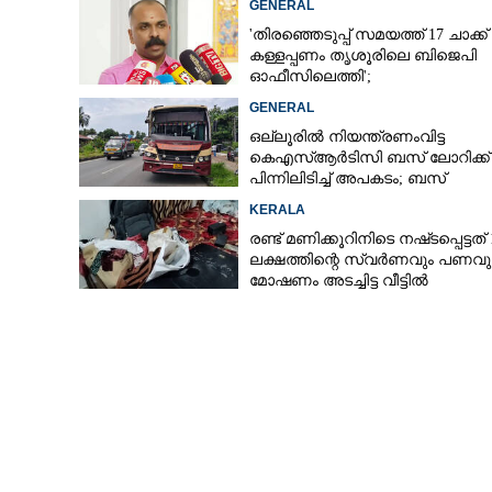
GENERAL
'തിരഞ്ഞെടുപ്പ് സമയത്ത് 17 ചാക്ക്
കള്ളപ്പണം തൃശൂരിലെ ബിജെപി
ഓഫീസിലെത്തി';
വെളിപ്പെടുത്തലുമായി മുൻ ഓഫ
GENERAL
സെക്രട്ടറി
ഒല്ലൂരിൽ നിയന്ത്രണംവിട്ട
കെഎസ്‌ആർടിസി ബസ് ലോറിക്ക്
പിന്നിലിടിച്ച് അപകടം; ബസ്
ഡ്രൈവർക്ക് പരിക്ക്
KERALA
രണ്ട് മണിക്കൂറിനിടെ നഷ്‌ടപ്പെട്ടത് 
ലക്ഷത്തിന്റെ സ്വർണവും പണവു
മോഷണം അടച്ചിട്ട വീട്ടിൽ
മാർച്ചും ധർണയ