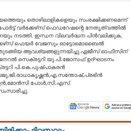
ായത്തെയും തൊഴിലാളികളെയും സംരക്ഷിക്കണമെന്ന്
പോർട്ട് വർക്കേഴ്‌സ് ഫെഡറേഷന്റെ നേതൃത്വത്തിൽ
യും നടത്തി. ഇന്ധന വിലവർദ്ധന പിൻവലിക്കുക,
ർക്കേഴ്‌സ് ഫെയർ വേജസും ഓട്ടോമൊബൈൽ
 തുടങ്ങിയ ആവശ്യങ്ങളുന്നയിച്ചു.ഏജീസ് ഓഫീസിന്
 ജനറൽ സെക്രട്ടറി യു.പി.ജോസഫ് ഉദ്ഘാടനം
്ടറി പി.കെ.പുഷ്പാകരൻ
ൈജു,ജി.രാധാകൃഷ്ണൻ,എ.സന്തോഷ്,പ്രഭിൻ
ഷ്ണൻ,മോൻസി പോൾ,സി.എസ്.
സാരിച്ചു.
യിരിക്കാം ദിവസവും