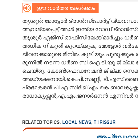
ഈ വാർത്ത കേൾക്കാം
CARTOONS
തൃശൂർ: മോട്ടോർ ട്രാൻസ്‌പോർട്ട് വ്യവസ
LITERATURE
ആവശ്യപ്പെട്ട് ആൾ ഇന്ത്യ റോഡ് ട്രാൻസ്‌
തൃശൂർ ഏജീസ് ഓഫീസിലേക്ക് മാർച്ചും ധർണ
അധിക നികുതി കുറയ്ക്കുക, മോട്ടോർ വ
ZOOM
ജീവനക്കാരുടെ മിനിമം കൂലിയും പുതുക്കുക
മുന്നിൽ നടന്ന ധർണ സി.ഐ.ടി.യു ജില്ലാ
CONTACT US
ചെയ്തു. കോൺഫെഡറേഷൻ ജില്ലാ സെക്രട
അദ്ധ്യക്ഷനായി.കെ.പി.സണ്ണി, ടി.എസ്.ബ
പ്രഭാകരൻ,പി.എ.സിദിഖ്,എം.കെ.ബാലകൃ
രാധാകൃഷ്ണൻ,എ.എം.ജനാർദനൻ എന്നിവർ സം
RELATED TOPICS:
LOCAL NEWS
,
THRISSUR
അപ്ഡേറ്റാ