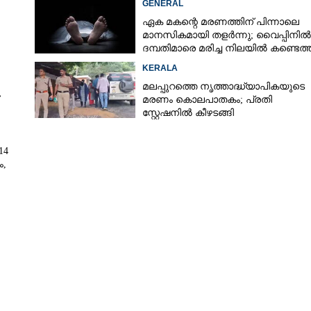
GENERAL
ഏക മകന്റെ മരണത്തിന് പിന്നാലെ
മാനസികമായി തളർന്നു; വൈപ്പിനിൽ
ദമ്പതിമാരെ മരിച്ച നിലയിൽ കണ്ടെത്
ീസ്
KERALA
മലപ്പുറത്തെ നൃത്താദ്ധ്യാപികയുടെ
മരണം കൊലപാതകം; പ്രതി
സ്റ്റേഷനിൽ കീഴടങ്ങി
14
ം,
Share this link
Copy Link
ും നടത്തി