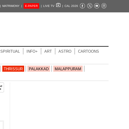
|
MATRIMONY |
E-PAPER
|
LIVE TV
|
CAL 2026
SPIRITUAL
INFO+
ART
ASTRO
CARTOONS
THRISSUR
PALAKKAD
MALAPPURAM