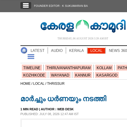
SECTIONS
FOUNDER EDITOR : K SUKUMARAN BA
HOME
LATEST
AUDIO
THURSDAY, 06 AUGUST 2026 3.39 AM IST
NOTIFIED NEWS
LATEST
AUDIO
KERALA
LOCAL
NEWS 360
POLL
KERALA
TIMELINE
THIRUVANANTHAPURAM
KOLLAM
PATH
KOZHIKODE
WAYANAD
KANNUR
KASARGOD
LOCAL
HOME /
LOCAL /
THRISSUR
മാർച്ചും ധർണയും നടത്തി
NEWS 360
1 MIN READ
| AUTHOR :
WEB DESK
PUBLISHED: JULY 08, 2026 12:47 AM IST
CASE DIARY