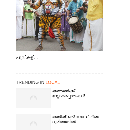
കടത്ത് വള്ളം
പുലികളി...
TRENDING IN
LOCAL
അമ്മമാർക്ക്
സ്നേഹപ്പൊതികൾ
അരീയ്ക്കൽ റോഡ് തീരാ
ദുരിതത്തിൽ