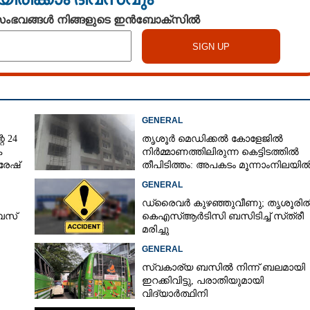
 സംഭവങ്ങൾ നിങ്ങളുടെ ഇൻബോക്സിൽ
GENERAL
െ 24
തൃശൂർ മെഡിക്കൽ കോളേജിൽ
ക
നിർമ്മാണത്തിലിരുന്ന കെട്ടിടത്തിൽ
രേഷ്
തീപിടിത്തം: അപകടം മൂന്നാംനിലയി
GENERAL
ഡ്രൈവർ കുഴഞ്ഞുവീണു; തൃശൂരി
 ബസ്
കെഎസ്‌ആർടിസി ബസിടിച്ച് സ്‌ത്രീ
മരിച്ചു
GENERAL
സ്വകാര്യ ബസിൽ നിന്ന് ബലമായി
ഇറക്കിവിട്ടു, പരാതിയുമായി
വിദ്യാർത്ഥിനി