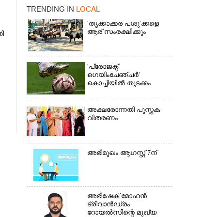
TRENDING IN
LOCAL
'തൃക്കാക്കര പശു'ക്കളെ
ആര് സംരക്ഷിക്കും
തി
'പ്രോജക്ട്
ഗെയിംചേഞ്ചർ'
കൊച്ചിയിൽ തുടക്കം
×
അക്ഷരോന്നതി പുസ്തക
വിതരണം
അഭിമുഖം ആഗസ്റ്റ് 7ന്
അഭിഷേക് മോഹൻ
ട്രിവാൻഡ്രം
റോയൽസിന്റെ മുഖ്യ