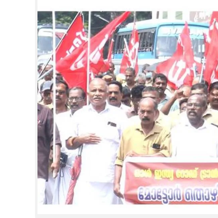
CINEMA
OPINION
PHOTOS
LIFESTYLE
SPIRITUAL
INFO+
ART
ASTRO