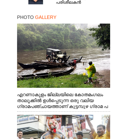
പരിശീലകൻ
PHOTO
GALLERY
എറണാകുളം ജില്ലയിലെ കോതമംഗലം
താലൂക്കിൽ ഉൾപ്പെടുന്ന ഒരു വലിയ
ഗ്രാമപഞ്ചായത്താണ് കുട്ടമ്പുഴ ഗ്രാമ പ
ഞ്ചായത്ത്. ആദിവാസി ഊരുകളായ
വെള്ളാരംകുത്ത്, കത്തിപ്പാറ, ഉറിയംപെട്ടി,
തേക്കല്ല്, വെട്ടിക്കല്ല്, മഞ്ചപ്പാറ എന്നീ
ആറു സ്ഥലങ്ങളിലേക്കുള്ള പ്രധാന
സഞ്ചാര മാർഗമാണ് ഈ കാണുന്ന