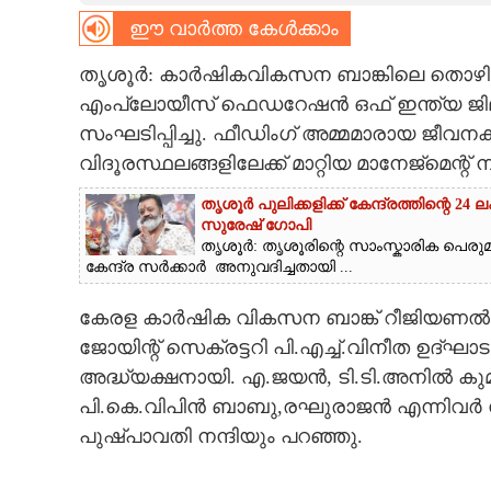
ഈ വാർത്ത കേൾക്കാം
CARTOONS
തൃശൂർ: കാർഷികവികസന ബാങ്കിലെ തൊഴിലാളി
LITERATURE
എംപ്ലോയീസ് ഫെഡറേഷൻ ഒഫ് ഇന്ത്യ ജില്ല
സംഘടിപ്പിച്ചു. ഫീഡിംഗ് അമ്മമാരായ ജീവ
വിദൂരസ്ഥലങ്ങളിലേക്ക് മാറ്റിയ മാനേജ്‌മെന്
ZOOM
തൃശൂർ പുലിക്കളിക്ക് കേന്ദ്രത്തിന്റെ 
സുരേഷ് ഗോപി
CONTACT US
തൃശൂർ: തൃശൂരിന്റെ സാംസ്കാരിക പെ
കേന്ദ്ര സർക്കാർ അനുവദിച്ചതായി ...
കേരള കാർഷിക വികസന ബാങ്ക് റീജിയണൽ 
ജോയിന്റ് സെക്രട്ടറി പി.എച്ച്.വിനീത ഉദ്ഘ
അദ്ധ്യക്ഷനായി. എ.ജയൻ, ടി.ടി.അനിൽ കുമ
പി.കെ.വിപിൻ ബാബു,രഘുരാജൻ എന്നിവർ 
പുഷ്പാവതി നന്ദിയും പറഞ്ഞു.