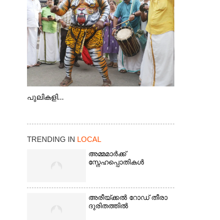
കടത്ത് വള്ളം
പുലികളി...
TRENDING IN
LOCAL
അമ്മമാർക്ക്
സ്നേഹപ്പൊതികൾ
അരീയ്ക്കൽ റോഡ് തീരാ
ദുരിതത്തിൽ