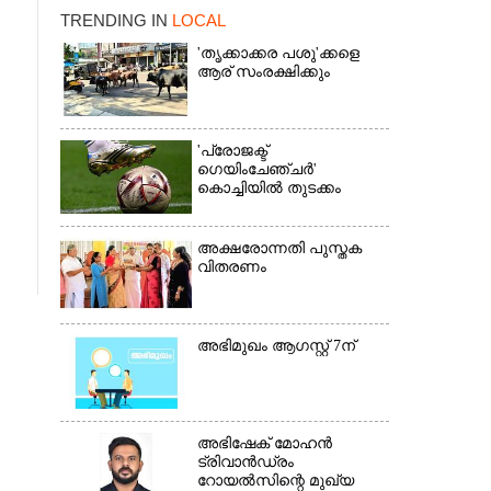
TRENDING IN
LOCAL
'തൃക്കാക്കര പശു'ക്കളെ
ആര് സംരക്ഷിക്കും
'പ്രോജക്ട്
ഗെയിംചേഞ്ചർ'
കൊച്ചിയിൽ തുടക്കം
×
അക്ഷരോന്നതി പുസ്തക
വിതരണം
അഭിമുഖം ആഗസ്റ്റ് 7ന്
അഭിഷേക് മോഹൻ
ട്രിവാൻഡ്രം
റോയൽസിന്റെ മുഖ്യ