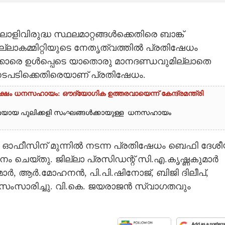
വിരുദ്ധ സ്ഥലമാറ്റങ്ങൾക്കെതിരെ ബാങ്ക്
ാകമ്മിറ്റിയുടെ നേതൃത്വത്തിൽ പ്രതിഷേധം
നക്കാരെ ഉൾപ്പെടെ യാതൊരു മാനദണ്ഡവുമില്ലാതെ
റ് നടപടിക്കെതിരെയാണ് പ്രതിഷേധം.
24 ലക്ഷം ധനസഹായം: ഔദ്യോഗിക ഉത്തരവായെന്ന് കേന്ദ്രമന്ത്രി
രുമയായ പുലിക്കളി സംഘങ്ങൾക്കായുള്ള ധനസഹായം
ഓഫീസിന് മുന്നിൽ നടന്ന പ്രതിഷേധം ബെഫി ദേശ
ാടനം ചെയ്തു. ജില്ലാ പ്രസിഡന്റ് സി.എ.കൃഷ്ണകുമാർ
ാർ, ആർ.മോഹനൻ, പി.പി.ഷിനോജ്, ബിജി ദിലീപ്,
സംസാരിച്ചു. വി.കെ. ജയരാജൻ സ്വാഗതവും