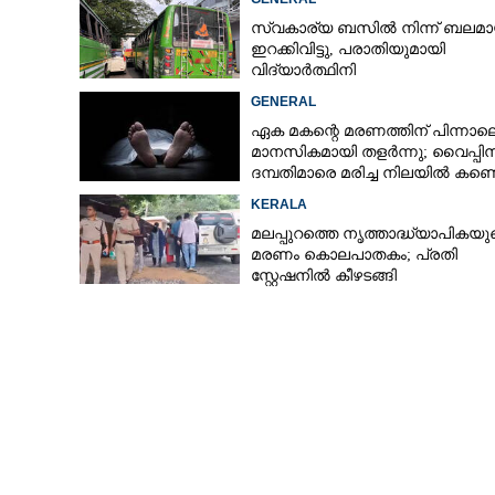
സ്വകാര്യ ബസിൽ നിന്ന് ബലമാ
ഇറക്കിവിട്ടു, പരാതിയുമായി
വിദ്യാർത്ഥിനി
GENERAL
ഏക മകന്റെ മരണത്തിന് പിന്നാല
മാനസികമായി തളർന്നു; വൈപ്പി
ദമ്പതിമാരെ മരിച്ച നിലയിൽ കണ്ടെ
KERALA
മലപ്പുറത്തെ നൃത്താദ്ധ്യാപികയു
മരണം കൊലപാതകം; പ്രതി
സ്റ്റേഷനിൽ കീഴടങ്ങി
ബെഫി പ്രതിഷ