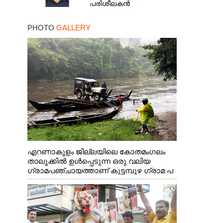
പരിശീലകൻ
PHOTO
GALLERY
എറണാകുളം ജില്ലയിലെ കോതമംഗലം
താലൂക്കിൽ ഉൾപ്പെടുന്ന ഒരു വലിയ
ഗ്രാമപഞ്ചായത്താണ് കുട്ടമ്പുഴ ഗ്രാമ പ
ഞ്ചായത്ത്. ആദിവാസി ഊരുകളായ
വെള്ളാരംകുത്ത്, കത്തിപ്പാറ, ഉറിയംപെട്ടി,
തേക്കല്ല്, വെട്ടിക്കല്ല്, മഞ്ചപ്പാറ എന്നീ
ആറു സ്ഥലങ്ങളിലേക്കുള്ള പ്രധാന
സഞ്ചാര മാർഗമാണ് ഈ കാണുന്ന