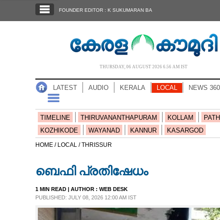
SECTIONS
FOUNDER EDITOR : K SUKUMARAN BA
HOME
LATEST
AUDIO
THURSDAY, 06 AUGUST 2026 6.56 AM IST
NOTIFIED NEWS
LATEST
AUDIO
KERALA
LOCAL
NEWS 360
POLL
KERALA
TIMELINE
THIRUVANANTHAPURAM
KOLLAM
PATH
KOZHIKODE
WAYANAD
KANNUR
KASARGOD
LOCAL
HOME /
LOCAL /
THRISSUR
ബെഫി പ്രതിഷേധം
NEWS 360
1 MIN READ
| AUTHOR :
WEB DESK
PUBLISHED: JULY 08, 2026 12:00 AM IST
CASE DIARY