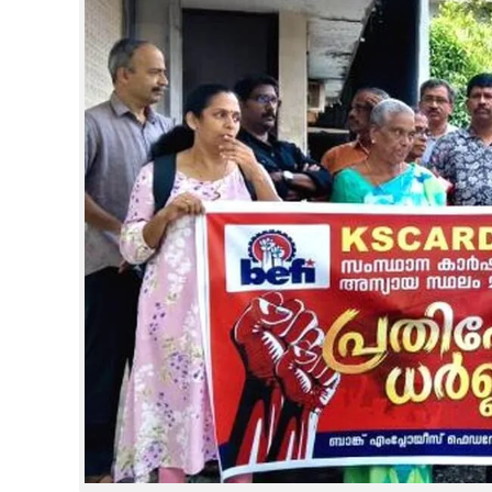
CINEMA
OPINION
PHOTOS
LIFESTYLE
SPIRITUAL
INFO+
ART
ASTRO