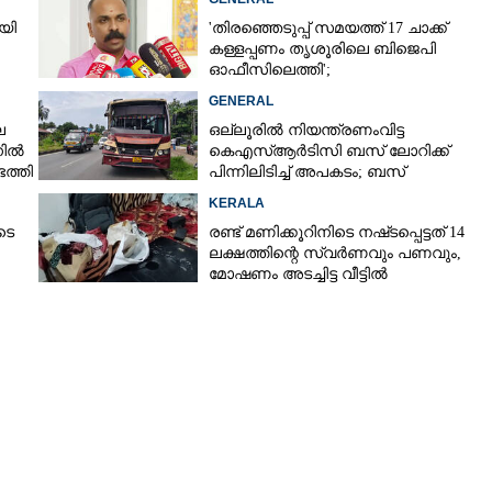
യി
'തിരഞ്ഞെടുപ്പ് സമയത്ത് 17 ചാക്ക്
കള്ളപ്പണം തൃശൂരിലെ ബിജെപി
ഓഫീസിലെത്തി';
വെളിപ്പെടുത്തലുമായി മുൻ ഓഫീസ്
GENERAL
സെക്രട്ടറി
െ
ഒല്ലൂരിൽ നിയന്ത്രണംവിട്ട
നിൽ
കെഎസ്‌ആർടിസി ബസ് ലോറിക്ക്
ത്തി
പിന്നിലിടിച്ച് അപകടം; ബസ്
ഡ്രൈവർക്ക് പരിക്ക്
KERALA
ടെ
രണ്ട് മണിക്കൂറിനിടെ നഷ്‌ടപ്പെട്ടത് 14
ലക്ഷത്തിന്റെ സ്വർണവും പണവും,
മോഷണം അടച്ചിട്ട വീട്ടിൽ
Share this link
Copy Link
േധം