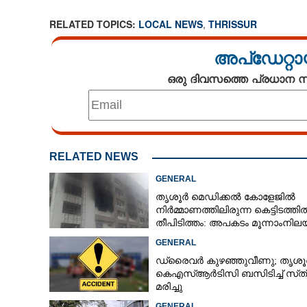
RELATED TOPICS:
LOCAL NEWS
,
THRISSUR
അപ്ഡേറ്റാ
ഒരു ദിവസത്തെ പ്രധാന
RELATED NEWS
GENERAL
തൃശൂർ മെഡിക്കൽ കോളേജിൽ
നിർമ്മാണത്തിലിരുന്ന കെട്ടിടത്തി
തീപിടിത്തം: അപകടം മൂന്നാംനി
GENERAL
ഡ്രൈവർ കുഴഞ്ഞുവീണു; തൃശൂ
കെഎസ്‌ആർടിസി ബസിടിച്ച് സ്‌ത്
മരിച്ചു
GENERAL