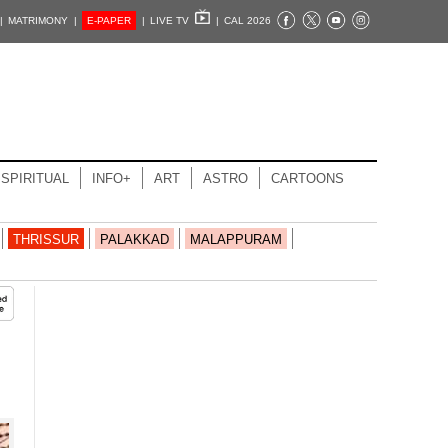
|
MATRIMONY |
E-PAPER
|
LIVE TV
|
CAL 2026
SPIRITUAL
INFO+
ART
ASTRO
CARTOONS
THRISSUR
PALAKKAD
MALAPPURAM