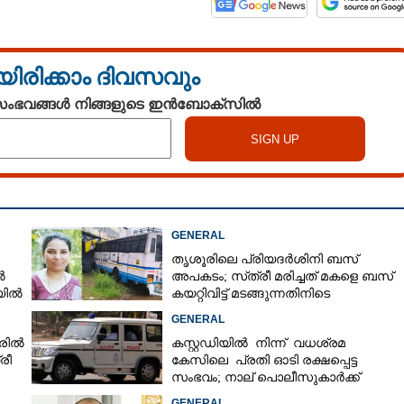
യിരിക്കാം ദിവസവും
 സംഭവങ്ങൾ നിങ്ങളുടെ ഇൻബോക്സിൽ
GENERAL
തൃശൂരിലെ പ്രിയദർശിനി ബസ്
ൽ
അപകടം; സ്‌ത്രീ മരിച്ചത് മകളെ ബസ്
ലയിൽ
കയറ്റിവിട്ട് മടങ്ങുന്നതിനിടെ
GENERAL
രിൽ
കസ്റ്റഡിയിൽ നിന്ന് വധശ്രമ
രീ
കേസിലെ പ്രതി ഓടി രക്ഷപ്പെട്ട
സംഭവം; നാല് പൊലീസുകാർക്ക്
സസ്‌പെൻഷൻ
GENERAL