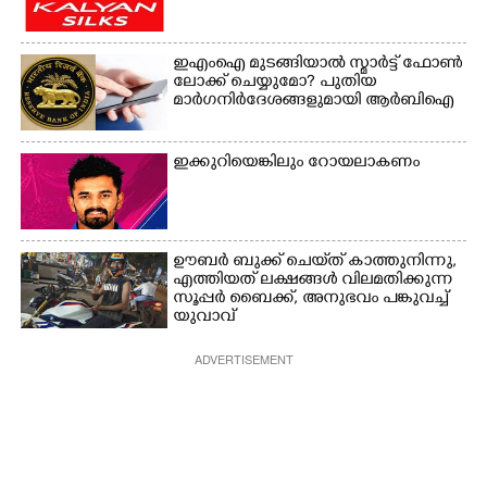
ഇഎംഐ മുടങ്ങിയാൽ സ്മാർട്ട് ഫോൺ
ലോക്ക് ചെയ്യുമോ? പുതിയ
മാർഗനിർദേശങ്ങളുമായി ആർബിഐ
ഇക്കുറിയെങ്കിലും റോയലാകണം
ഊബർ ബുക്ക് ചെയ്‌ത് കാത്തുനിന്നു,​
എത്തിയത് ലക്ഷങ്ങൾ വിലമതിക്കുന്ന
സൂപ്പർ ബൈക്ക്,​ അനുഭവം പങ്കുവച്ച്
യുവാവ്
ADVERTISEMENT