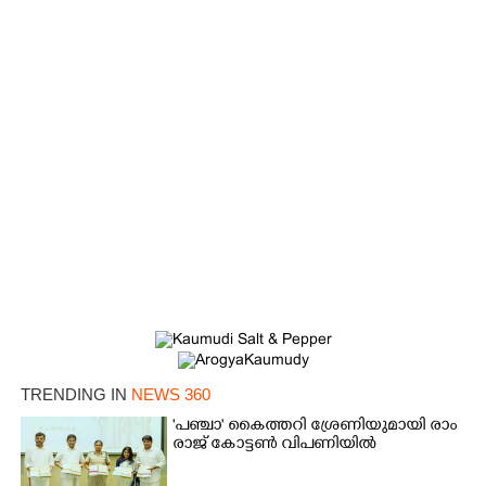
Copy Link
TRENDING IN
NEWS 360
'​പ​ഞ്ചാ​'​ ​കൈ​ത്ത​റി​ ​ശ്രേ​ണി​യു​മാ​യി​ ​രാം​
രാ​ജ് ​കോ​ട്ടൺ വിപണിയിൽ