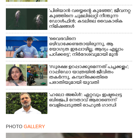
'പിരിയാൻ വയ്യെന്റെ കുഞ്ഞേ'; ജീവനറ്റ
കുഞ്ഞിനെ ചുമലിലേറ്റി നീന്തുന്ന
ഡോൾഫിൻ; കടലിലെ വൈകാരിക
നിമിഷങ്ങൾ
'വൈഭവിനെ
ഒഴിവാക്കേണ്ടതായിരുന്നു,​ ആ
യോഗ്യത ഇപ്പോഴില്ല, ആദ്യം എല്ലാം
പഠിക്കട്ടെ'; നിർദേശവുമായി മുൻ
ക്രിക്കറ്റ് താരം
'സുരക്ഷ ഉറപ്പാക്കുമെന്നത് പച്ചക്കള്ളം';
റാപ്പിഡോ യാത്രയിൽ ജീവിതം
തകർന്നു, കമ്പനിക്കെതിരെ
പരാതിയുമായി യുവതി
'ഹലോ അങ്കിൾ': ഏറ്റവും ഇഷ്ടപ്പെട്ട
ബിജെപി നേതാവ് ആരാണെന്ന്
വെളിപ്പെടുത്തി രാഹുൽ ഗാന്ധി
PHOTO
GALLERY