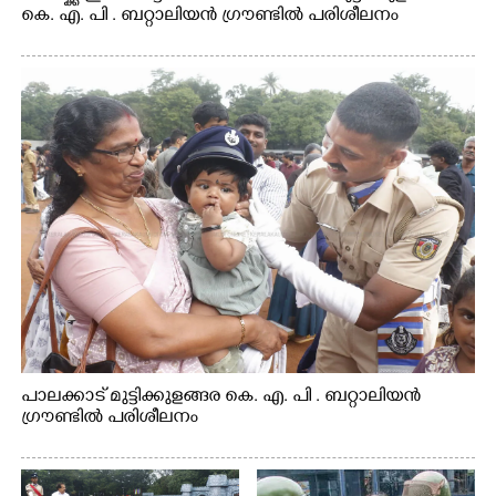
കെ. എ. പി . ബറ്റാലിയൻ ഗ്രൗണ്ടിൽ പരിശീലനം
പാലക്കാട് മുട്ടിക്കുളങ്ങര കെ. എ. പി . ബറ്റാലിയൻ
ഗ്രൗണ്ടിൽ പരിശീലനം