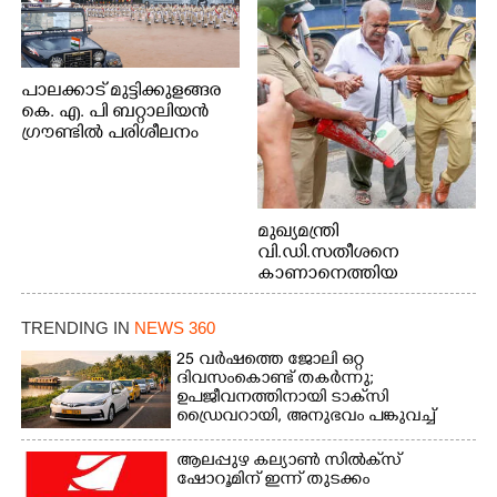
പാലക്കാട് മുട്ടിക്കുളങ്ങര
കെ. എ. പി ബറ്റാലിയൻ
ഗ്രൗണ്ടിൽ പരിശീലനം
മുഖ്യമന്ത്രി
വി.ഡി.സതീശനെ
കാണാനെത്തിയ
മോഹനൻ നായർ
TRENDING IN
NEWS 360
25 വർഷത്തെ ജോലി ഒറ്റ
ദിവസംകൊണ്ട് തകർന്നു;
ഉപജീവനത്തിനായി ടാക്‌സി
ഡ്രൈവറായി,​ അനുഭവം പങ്കുവച്ച്
യുവതി
ആലപ്പുഴ കല്യാൺ സിൽക്‌സ്
ഷോറൂമിന് ഇന്ന് തുടക്കം