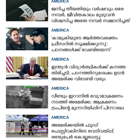
AMERICA
ജനിച്ച തീയതിയും വർഷവും ഒരേ
നമ്പർ, ജീവിതകാലം മുഴുവൻ
വിശ്വസിച്ച അതേ നമ്പർ സമ്മാനിച്ചത്
കോടികളുടെ ഭാഗ്യം
AMERICA
'കാമുകിയുടെ ആർത്തവരക്തം
ഫ്രീസറിൽ സൂക്ഷിക്കുന്നു':
പഠനങ്ങൾക്ക് വേണ്ടിയെന്ന്
വിശദീകരണം,​ ചർച്ചയായി ബ്രയാൻ
AMERICA
ജോൺസന്റെ പോസ്റ്റ്
ഇന്ത്യൻ വിദ്യാർത്ഥികൾക്ക് കനത്ത
തിരിച്ചടി; പഠനത്തിനുശേഷം ഉടൻ
അമേരിക്ക വിടേണ്ടി വരും
AMERICA
വീണ്ടും ഇറാനിൽ വ്യോമാക്രമണം
നടത്തി അമേരിക്ക; ആക്രമണം
ട്രംപിന്റെ മുന്നറിയിപ്പിന് പിന്നാലെ
AMERICA
അമേരിക്കയിൽ ഫുഡ്
ഫെസ്റ്റിവലിനിടെ വെടിവയ്‌പ്പ്;
രണ്ടുപേർ കൊല്ലപ്പെട്ടു