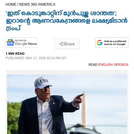
HOME /
NEWS 360 /
AMERICA
CINEMA
‘ഇത് കൊടുങ്കാറ്റിന് മുൻപുള്ള ശാന്തത’;
ഇറാന്റെ ആണവകേന്ദ്രങ്ങളെ ലക്ഷ്യമിടാൻ
OPINION
ട്രംപ്
PHOTOS
Share
1 MIN READ
LIFESTYLE
PUBLISHED: MAY 17, 2026 02:24 PM IST
READ
ENGLISH VERSION
SPIRITUAL
INFO+
ART
ASTRO