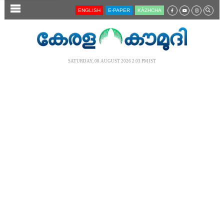
SECTIONS
ENGLISH
E-PAPER
KĀZHCHA
HOME
LATEST
SATURDAY, 08 AUGUST 2026 2.03 PM IST
AUDIO
NOTIFIED NEWS
POLL
KERALA
LOCAL
NEWS 360
CASE DIARY