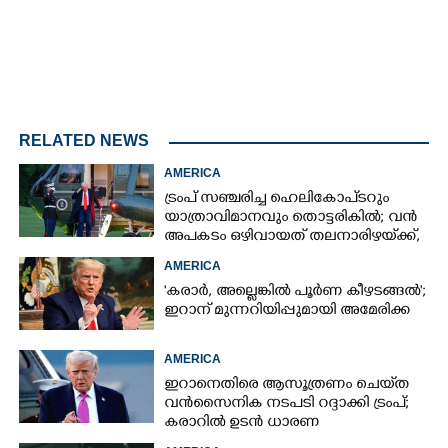
RELATED NEWS
AMERICA
ട്രംപ് സഞ്ചരിച്ച ഹെലികോപ്‌ടറും
യാത്രാവിമാനവും തൊട്ടരികിൽ; വൻ
അപകടം ഒഴിവായത് തലനാരിഴയ്‌ക്ക്,
അന്വേഷണം
AMERICA
'കരാർ, അല്ലെങ്കിൽ പൂർണ കീഴടങ്ങൽ';
ഇറാന് മുന്നറിയിപ്പുമായി അമേരിക്ക
AMERICA
ഇറാനെതിരെ ആസൂത്രണം ചെയ്‌ത
വൻസൈനിക നടപടി റദ്ദാക്കി ട്രംപ്;
കരാറിൽ ഉടൻ ധാരണ