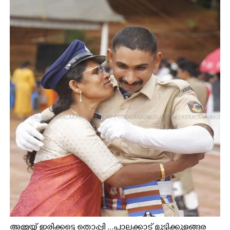
അമ്മയ്ക്ക് ഇരിക്കട്ടെ തൊപ്പി ...പാലക്കാട് മുട്ടിക്കുളങ്ങര