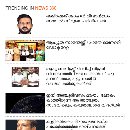
TRENDING IN
NEWS 360
അഭിഷേക് മോഹൻ ട്രിവാൻഡ്രം
റോയൽ സ് മുഖ്യ പരിശീലകൻ
ആച്യുത സാമന്തയ്ക്ക് 75-ാമത് ഓണററി
ഡോക്ടറേറ്റ്
ആദ്യ ബഡ്ജറ്റ് മിന്നിച്ച് വിജയ്
വിവാഹത്തിന് യുവതികൾക്ക് ഒരു
പവൻ തങ്കം, പട്ടുസാരി 
നവജാതശിശുക്കൾക്ക്
സ്വർണമോതിരം  വിദ്യാർത്ഥികൾക്ക്
സൈക്കിൾ
ഇനി അഞ്ചുദിവസം മാത്രം; ലോകം
കാത്തിരുന്ന ആ അത്ഭുതം
സംഭവിക്കും, കരുതലോടെ വിദഗ്ധർ
കുട്ടികൾക്കെതിരായ ലൈംഗിക
പരാമർശത്തിൽ മാപ്പ് പറഞ്ഞ്