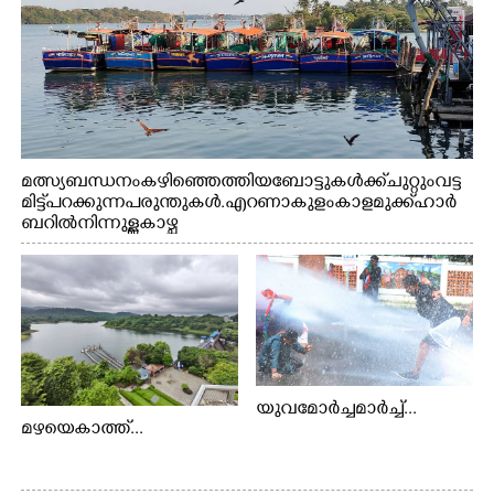
മത്സ്യബന്ധനം കഴിഞ്ഞെത്തിയ ബോട്ടുകൾക്ക് ചുറ്റും വട്ട
മിട്ട് പറക്കുന്ന പരുന്തുകൾ. എറണാകുളം കാളമുക്ക് ഹാർ
ബറിൽ നിന്നുള്ള കാഴ്ച
യുവമോർച്ചമാർച്ച്...
മഴയെകാത്ത്...