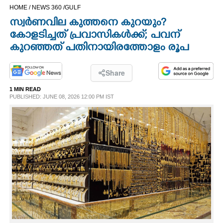
HOME /
NEWS 360 /
GULF
CINEMA
സ്വർണവില കുത്തനെ കുറയും?
കോളടിച്ചത് പ്രവാസികൾക്ക്; പവന്
OPINION
കുറഞ്ഞത് പതിനായിരത്തോളം രൂപ
PHOTOS
Share
1 MIN READ
LIFESTYLE
PUBLISHED: JUNE 08, 2026 12:00 PM IST
SPIRITUAL
INFO+
ART
ASTRO