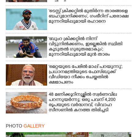
'ടെസ്റ്റ് ക്രിക്കറ്റിൽ മുതിർന്ന താരങ്ങളെ
ബഹുമാനിക്കണം', ഗംഭീറിന് പരോക്ഷ
മുന്നറിയിപ്പുമായി രഹാനെ
'ബുംറ ക്രിക്കറ്റിൽ നിന്ന്
വിട്ടുനിൽക്കണം, ഇല്ലെങ്കിൽ സ്ഥിതി
കൂടുതൽ ഗുരുതരമാകും';
മുന്നറിയിപ്പുമായി മുൻ താരം
'മെറ്റയുടെ പേരിൽ മാപ്പ് പറയുന്നു';
പ്രധാനമന്ത്രിയുടെ ഫേസ്‌ബുക്ക്
വീഡിയോ നീക്കം ചെയ്തതിൽ
ക്ഷമാപണം
48 മണിക്കൂറിനുള്ളിൽ സ്വർണവില
പറന്നുയർന്നു; ഒരു പവന് 4,200
രൂപയുടെ വർദ്ധനവ്, വിവാഹ
സീസണിൽ കനത്ത തിരിച്ചടി
PHOTO
GALLERY