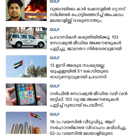
GULF
ദുബായിലെ കാർ ഷോറൂമിൽ ഗ്യാസ്
സിലിണ്ടർ പൊട്ടിത്തെറിച്ച് അപകടം:
മലയാളിയ്ക്ക് ദാരുണാന്ത്യം,
അഞ്ചുപേർക്ക് പരിക്ക്
GULF
പ്രവാസികൾ കരുതിയിരിക്കൂ; 103
സോഷ്യൽ മീഡിയ അക്കൗണ്ടുകൾ
പൂട്ടിച്ചു, ജാഗ്രതാ നിർദേശവുമായി
ഗൾഫ് രാജ്യം
GULF
13 ഇനി അശുഭ സംഖ്യയല്ല;
യുഎഇയിൽ 51 കോടിയുടെ
ഭാഗ്യനേട്ടവുമായി പ്രവാസി
GULF
ഗൾഫിൽ സോഷ്യൽ മീഡിയ വഴി വൻ
തട്ടിപ്പ്; 103 വ്യാജ അക്കൗണ്ടുകൾ
പൂട്ടിച്ച് ദുബായ് പൊലീസ്,
പ്രവാസികൾക്ക് ജാഗ്രതാ നിർദേശം
GULF
18-ാം വയസിൽ വീടുവിട്ടു; ആറ്
സഹോദരിമാരെ വിവാഹം കഴിപ്പിച്ചു,
52-ാം വയസിൽ മലയാളിയുടെ