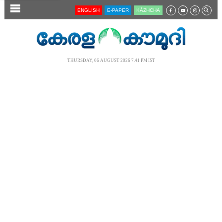
SECTIONS
ENGLISH
E-PAPER
KĀZHCHA
HOME
LATEST
THURSDAY, 06 AUGUST 2026 7.41 PM IST
AUDIO
NOTIFIED NEWS
POLL
KERALA
LOCAL
NEWS 360
CASE DIARY