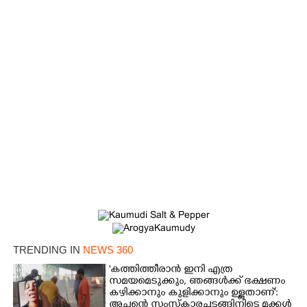
×
Share this link
Copy Link
TRENDING IN
NEWS 360
'കത്തിത്തീരാൻ ഇനി എത്ര
സമയമെടുക്കും, ഞങ്ങൾക്ക് ഭക്ഷണം
കഴിക്കാനും കുളിക്കാനും ഉള്ളതാണ്':
അച്ഛന്റെ സംസ്കാരചടങ്ങിനിടെ മക്കൾ