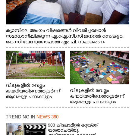
ക്യാമ്പിലെ അംഗം വിഷമങ്ങൾ വിവരിച്ചപ്പോൾ
സമാധാനിപ്പിക്കുന്ന എ.ഐ.സി.സി ജനറൽ സെക്രട്ടറി
കെ.സി വേണുഗോപാൽ എം.പി. സഹകരണ-
എക്സൈസ് വകുപ്പ് മന്ത്രി എം. ലിജു, എന്നിവർ
വീടുകളിൽ വെള്ളം
വീടുകളിൽ വെള്ളം
കയറിയതിനെത്തുടർന്ന്
കയറിയതിനെത്തുടർന്ന്
ആലപ്പുഴ ചമ്പക്കുളം
ആലപ്പുഴ ചമ്പക്കുളം
ഫാദർ തോമസ്
ഫാദർ തോമസ്
പോരൂക്കര സെൻട്രൽ
പോരൂക്കര സെൻട്രൽ
സ്കൂളിലെ ദുരിതാശ്വാസ
TRENDING IN
NEWS 360
സ്കൂളിലെ ദുരിതാശ്വാസ
ക്യാമ്പിലെത്തിയവർ
ക്യാമ്പിലെത്തിയവർ മഴ
വസ്ത്രങ്ങൾ
900 കിലോമീറ്റർ ഒറ്റയ്‌ക്ക്
യാത്രചെ‌യ്‌തു,​
മാറിനിന്ന ഇടവേളയിൽ
ഉണക്കാനിട്ടിരിക്കുന്ന