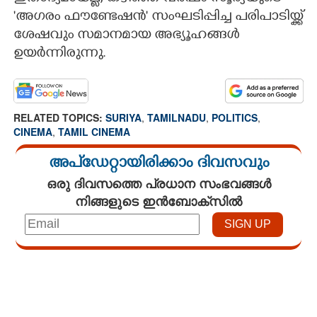
'അഗരം ഫൗണ്ടേഷൻ' സംഘടിപ്പിച്ച പരിപാടിയ്ക്ക്
ശേഷവും സമാനമായ അഭ്യൂഹങ്ങൾ
ഉയ‌ർന്നിരുന്നു.
RELATED TOPICS:
SURIYA
,
TAMILNADU
,
POLITICS
,
CINEMA
,
TAMIL CINEMA
അപ്ഡേറ്റായിരിക്കാം ദിവസവും
ഒരു ദിവസത്തെ പ്രധാന സംഭവങ്ങൾ
നിങ്ങളുടെ ഇൻബോക്സിൽ
Loaded
:
3.29%
/
Mute