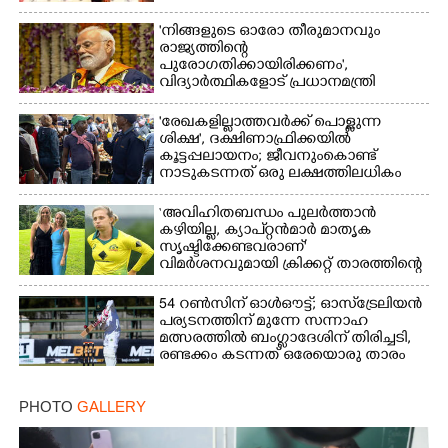
'നിങ്ങളുടെ ഓരോ തീരുമാനവും
രാജ്യത്തിന്റെ
പുരോഗതിക്കായിരിക്കണം',​
വിദ്യാർത്ഥികളോട് പ്രധാനമന്ത്രി
'രേഖകളില്ലാത്തവർക്ക് പൊള്ളുന്ന
ശിക്ഷ', ദക്ഷിണാഫ്രിക്കയിൽ
കൂട്ടപ്പലായനം; ജീവനുംകൊണ്ട്
നാടുകടന്നത് ഒരു ലക്ഷത്തിലധികം
പേർ
‘അവിഹിതബന്ധം പുലർത്താൻ
കഴിയില്ല,​ ക്യാപ്റ്റൻമാർ മാതൃക
സൃഷ്ടിക്കേണ്ടവരാണ്'
വിമർശനവുമായി ക്രിക്കറ്റ് താരത്തിന്റെ
ഭാര്യ
54 റൺസിന് ഓൾഔട്ട്; ഓസ്‌ട്രേലിയൻ
പര്യടനത്തിന് മുന്നേ സന്നാഹ
മത്സരത്തിൽ ബംഗ്ലാദേശിന് തിരിച്ചടി,
രണ്ടക്കം കടന്നത് ഒരേയൊരു താരം
PHOTO
GALLERY