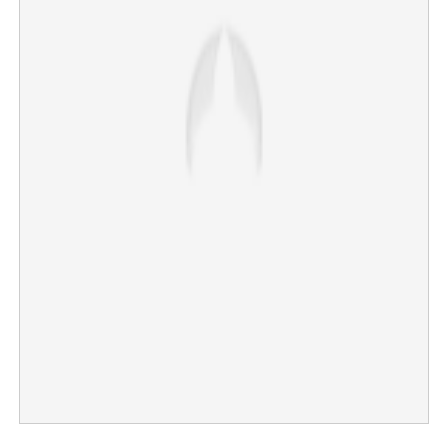
×
Share this link
Copy Link