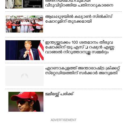
അഭിനയമോഹവുമായി
ക്യാമ്പ് പരിസരത്ത്
ഗോൾപോസ്റ്റിന് മുന്നിൽ
വീടുവിട്ടിറങ്ങിയ പതിനാറുകാരനെ
വസ്ത്രങ്ങൾ
ഫുട്ബോൾ കളികളിൽ
കണ്ടെത്തിയത് ഫിലിം സിറ്റിയിൽ
ഉണക്കാനിടുന്ന കാഴ്ച.
ഏർപ്പെട്ടിരിക്കുന്ന
ആലപ്പുഴയിൽ കല്യാൺ സിൽക്‌സ്
കുട്ടികൾ
ഷോറൂമിന് തുടക്കമായി
ഇന്ത്യയ്ക്കടക്കം 100 ശതമാനം തീരുവ
ഷോക്കിന് യു.എസ്  റഷ്യൻ എണ്ണ
വാങ്ങൽ നിറുത്താനുള്ള സമ്മർദ്ദം
എറണാകുളത്ത് അന്താരാഷ്ട്ര ക്രിക്കറ്റ്
സ്‌റ്റേഡിയത്തിന് സർക്കാർ അനുമതി
ജമീമയ്ക്ക് പരിക്ക്
ADVERTISEMENT