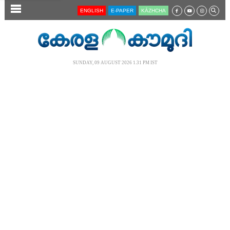
SECTIONS
ENGLISH
E-PAPER
KĀZHCHA
HOME
LATEST
SUNDAY, 09 AUGUST 2026 1.31 PM IST
AUDIO
NOTIFIED NEWS
POLL
KERALA
LOCAL
NEWS 360
CASE DIARY