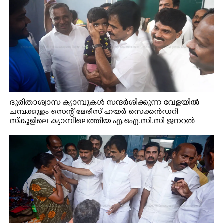
ദുരിതാശ്വാസ ക്യാമ്പുകൾ സന്ദർശിക്കുന്ന വേളയിൽ
ചമ്പക്കുളം സെന്റ് മേരീസ് ഹയർ സെക്കൻഡറി
സ്കൂളിലെ ക്യാമ്പിലെത്തിയ എ.ഐ.സി.സി ജനറൽ
സെക്രട്ടറി കെ.സി വേണുഗോപാൽ എം.പി കുരുന്നിനെ
എടുത്ത് ലാളിച്ചപ്പോൾ. സഹകരണ-എക്സൈസ്
വകുപ്പ് മന്ത്രി എം. ലിജു, കൃഷിവകുപ്പ് മന്ത്രി ടി. സിദ്ദിഖ്,
റെജി ചെറിയാൻ എം. എൽ. എ എന്നിവർ സമീപം