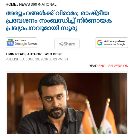
HOME /
NEWS 360 /
NATIONAL
CINEMA
അഭ്യൂഹങ്ങൾക്ക് വിരാമം; രാഷ്ട്രീയ
പ്രവേശനം സംബന്ധിച്ച് നിർണായക
OPINION
പ്രഖ്യാപനവുമായി സൂര്യ
PHOTOS
Share
1 MIN READ
| AUTHOR :
WEB DESK
LIFESTYLE
PUBLISHED: JUNE 29, 2026 03:03 PM IST
READ
ENGLISH VERSION
SPIRITUAL
INFO+
ART
ASTRO