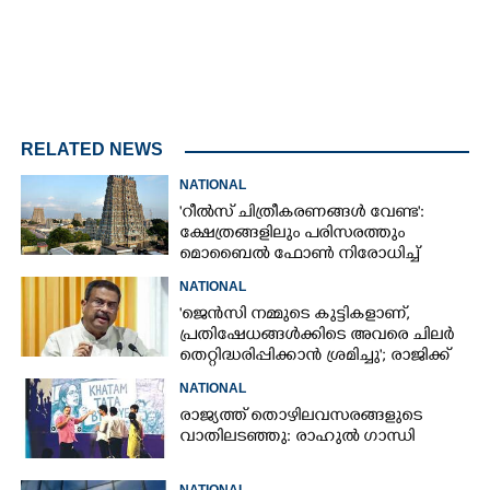
RELATED NEWS
NATIONAL
'റീൽസ് ചിത്രീകരണങ്ങൾ വേണ്ട':
ക്ഷേത്രങ്ങളിലും പരിസരത്തും
മൊബൈൽ ഫോൺ നിരോധിച്ച്
തമിഴ്നാട് സർക്കാർ
NATIONAL
'ജെൻസി നമ്മുടെ കുട്ടികളാണ്,
പ്രതിഷേധങ്ങൾക്കിടെ അവരെ ചിലർ
തെറ്റിദ്ധരിപ്പിക്കാൻ ശ്രമിച്ചു'; രാജിക്ക്
ശേഷം ആദ്യമായി പ്രതികരിച്ച്
NATIONAL
ധർമ്മേന്ദ്ര പ്രധാൻ
രാജ്യത്ത് തൊഴിലവസരങ്ങളുടെ
വാതിലടഞ്ഞു: രാഹുൽ ഗാന്ധി
NATIONAL