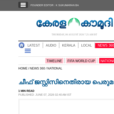
SECTIONS
FOUNDER EDITOR : K SUKUMARAN BA
HOME
LATEST
AUDIO
THURSDAY, 06 AUGUST 2026 7.25 AM IST
NOTIFIED NEWS
LATEST
AUDIO
KERALA
LOCAL
NEWS 360
POLL
KERALA
TIMELINE
FIFA WORLD CUP
NATION
HOME /
NEWS 360 /
NATIONAL
LOCAL
ചീഫ് ജസ്റ്റിസിനെതിരായ പെരുമാ
NEWS 360
1 MIN READ
PUBLISHED: JUNE 07, 2026 02:40 AM IST
CASE DIARY