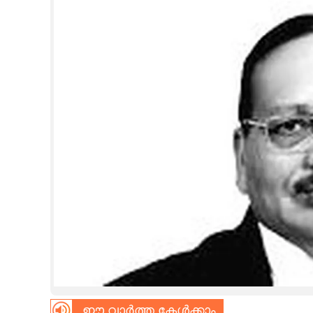
CINEMA
OPINION
PHOTOS
LIFESTYLE
SPIRITUAL
INFO+
ART
ASTRO
ഈ വാർത്ത കേൾക്കാം