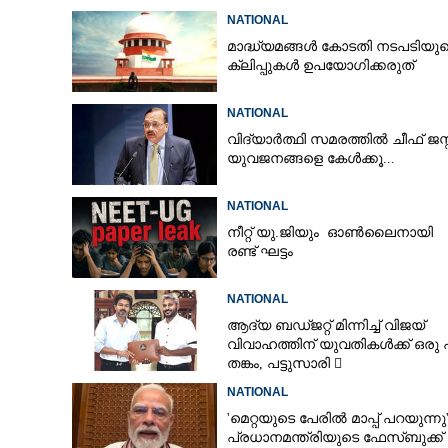
NATIONAL
മാദ്ധ്യമങ്ങൾ കോടതി നടപടിയു
ക്ലിപ്പുകൾ ഉപയോഗിക്കരുത്
ചീഫ് ജസ്റ്റിസിന
അപലപിച്ച് ഹൈ
NATIONAL
വിദ്യാർത്ഥി സമരത്തിൽ ചീഫ് ജസ്റ്
യുവജനങ്ങളെ കേൾക്കൂ...
NATIONAL
നീറ്റ് യു.ജിയും ഓൺലൈനായി
രണ്ട് ഘട്ടം
NATIONAL
ആദ്യ ബഡ്ജറ്റ് മിന്നിച്ച് വിജയ്
വിവാഹത്തിന് യുവതികൾക്ക് ഒരു
തങ്കം, പട്ടുസാരി 
നവജാതശിശുക്കൾക്ക്
NATIONAL
സ്വർണമോതിരം  വിദ്യാർത്ഥികൾ
'മെറ്റയുടെ പേരിൽ മാപ്പ് പറയുന്നു'
സൈക്കിൾ
പ്രധാനമന്ത്രിയുടെ ഫേസ്‌ബുക്ക്