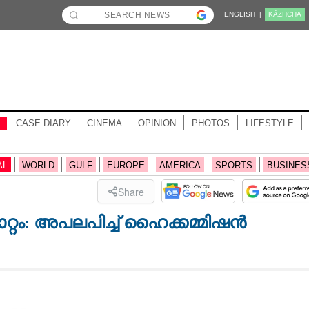
ENGLISH |
KĀZHCHA
CASE DIARY
CINEMA
OPINION
PHOTOS
LIFESTYLE
AL
WORLD
GULF
EUROPE
AMERICA
SPORTS
BUSINES
Share
റ്റം: അപലപിച്ച് ഹൈക്കമ്മിഷൻ