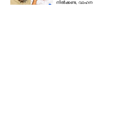
നിൽക്കണ്ട, വാഹന
മോഡിഫിക്കേഷനിൽ നയം
വ്യക്തമാക്കി കേന്ദ്രം