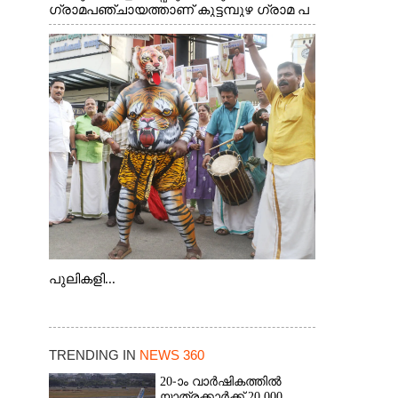
ഗ്രാമപഞ്ചായത്താണ് കുട്ടമ്പുഴ ഗ്രാമ പ
ഞ്ചായത്ത്. ആദിവാസി ഊരുകളായ
വെള്ളാരംകുത്ത്, കത്തിപ്പാറ, ഉറിയംപെട്ടി,
തേക്കല്ല്, വെട്ടിക്കല്ല്, മഞ്ചപ്പാറ എന്നീ
ആറു സ്ഥലങ്ങളിലേക്കുള്ള പ്രധാന
സഞ്ചാര മാർഗമാണ് ഈ കാണുന്ന
കടത്ത് വള്ളം
പുലികളി...
TRENDING IN
NEWS 360
20-ാം വാർഷികത്തിൽ
യാത്രക്കാർക്ക് 20,000