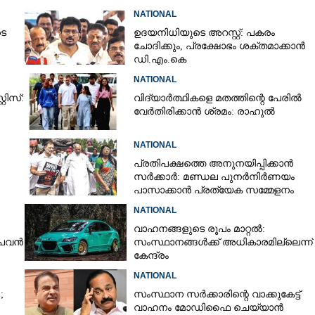
NATIONAL
ടെ
ഉദയനിധിയുടെ അറസ്റ്റ്: പകരം
Copy Link
ചോദിക്കും,​ പ്രക്ഷോഭം ശക്തമാക്കാൻ
ഡി.എം.കെ
െതിരായ പെരുമാറ്റം:
ക്കമ്മിഷൻ
NATIONAL
റിസ്:
വിദ്യാർത്ഥികളെ മതത്തിന്റെ പേരിൽ
വേർതിരിക്കാൻ ശ്രമം: രാഹുൽ
NATIONAL
പ്രതിപക്ഷത്തെ അനുനയിപ്പിക്കാൻ
സർക്കാർ: മണ്ഡല പുനർനിർണയം
പാസാക്കാൻ പ്രത്യേക സമ്മേളനം
NATIONAL
വാഹനങ്ങളുടെ രൂപം മാറ്റൽ:
 പവൻ
സംസ്ഥാനങ്ങൾക്ക് അധികാരമില്ലെന്ന്
കേന്ദ്രം
NATIONAL
ക്ക്
;
സംസ്ഥാന സർക്കാരിന്റെ വാക്കുകേട്ട്
വാഹനം മോഡിഫൈ ചെയ്യാൻ