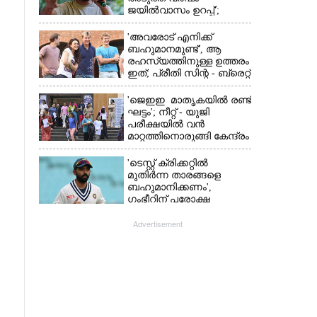
ജയിൽവാസം ഉറപ്പ്';
ഞെട്ടിക്കുന്ന
പ്രവചനവുമായി
'അവരോട് എനിക്ക്
ജ്യോതിഷി
ബഹുമാനമുണ്ട്',​ ആ
രഹസ്യത്തിനുള്ള ഉത്തരം
ഇത്; പ്രീതി സിന്റ - ബ്രെറ്റ്
ലീ പ്രണയകഥയ്ക്ക്
ഒടുവിൽ മറുപടി
'ജെഇഇ മാതൃകയിൽ രണ്ട്
ഘട്ടം'; നീറ്റ് - യുജി
പരീക്ഷയിൽ വൻ
മാറ്റത്തിനൊരുങ്ങി കേന്ദ്രം
'ടെസ്റ്റ് ക്രിക്കറ്റിൽ
മുതിർന്ന താരങ്ങളെ
ബഹുമാനിക്കണം',
ഗംഭീറിന് പരോക്ഷ
മുന്നറിയിപ്പുമായി രഹാനെ
Advertisement