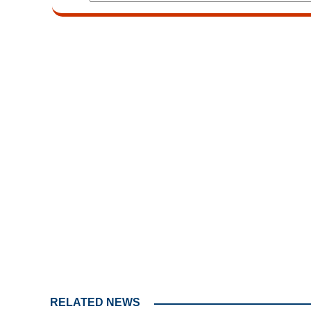
Loaded
:
3.62%
/
Mute
RELATED NEWS