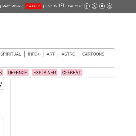
|
MATRIMONY |
E-PAPER
|
LIVE TV
|
CAL 2026
SPIRITUAL
INFO+
ART
ASTRO
CARTOONS
S
DEFENCE
EXPLAINER
OFFBEAT