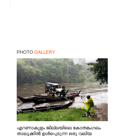
PHOTO
GALLERY
എറണാകുളം ജില്ലയിലെ കോതമംഗലം
താലൂക്കിൽ ഉൾപ്പെടുന്ന ഒരു വലിയ