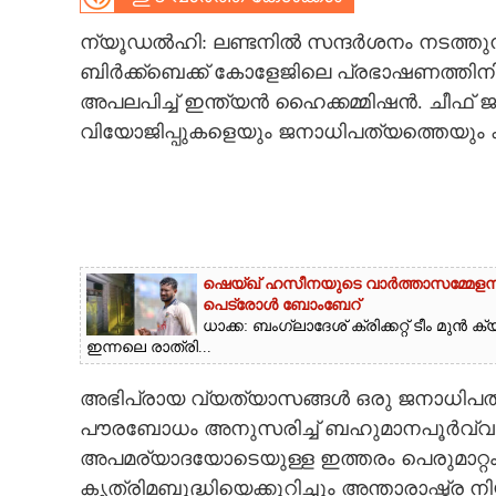
CARTOONS
ന്യൂഡൽഹി: ലണ്ടനിൽ സന്ദർശനം നടത്തുന്ന 
ബിർക്ക്ബെക്ക് കോളേജിലെ പ്രഭാഷണത്തിനി
അപലപിച്ച് ഇന്ത്യൻ ഹൈക്കമ്മിഷൻ. ചീഫ് ജസ
LITERATURE
വിയോജിപ്പുകളെയും ജനാധിപത്യത്തെയും കുറിച
ZOOM
CONTACT US
ഷെയ്ഖ് ഹസീനയുടെ വാർത്താസമ്മേളനത്തി
പെട്രോൾ ബോംബേറ്
ധാക്ക: ബംഗ്ലാദേശ് ക്രിക്കറ്റ് ടീം മ
ഇന്നലെ രാത്രി...
അഭിപ്രായ വ്യത്യാസങ്ങൾ ഒരു ജനാധിപത്
പൗരബോധം അനുസരിച്ച് ബഹുമാനപൂർവ്വം പ്ര
അപമര്യാദയോടെയുള്ള ഇത്തരം പെരുമാറ്റം
കൃത്രിമബുദ്ധിയെക്കുറിച്ചും അന്താരാഷ്ട്ര നി