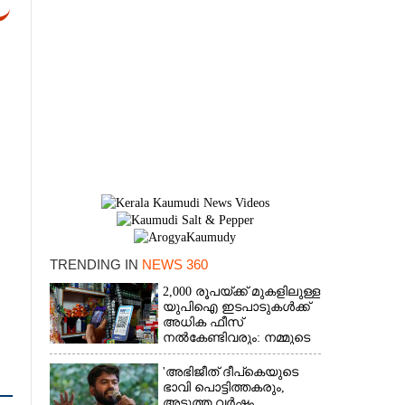
TRENDING IN
NEWS 360
2,000 രൂപയ്ക്ക് മുകളിലുള്ള
×
യുപിഐ ഇടപാടുകൾക്ക്
അധിക ഫീസ്
നൽകേണ്ടിവരും: നമ്മുടെ
പോക്കറ്റ് കീറുമോ?
'അഭിജീത് ദീപ്‌കെയുടെ
ഭാവി പൊട്ടിത്തകരും,
അടുത്ത വർഷം