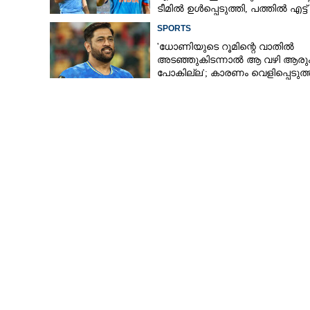
ടീമിൽ ഉൾപ്പെടുത്തി,​ പത്തിൽ എട്ട്
റേറ്റിംഗ് നൽകി മുൻ താരം
SPORTS
'ധോണിയുടെ റൂമിന്റെ വാതിൽ
അടഞ്ഞുകിടന്നാൽ ആ വഴി ആരു
പോകില്ല'; കാരണം വെളിപ്പെടുത്
മുൻ താരം