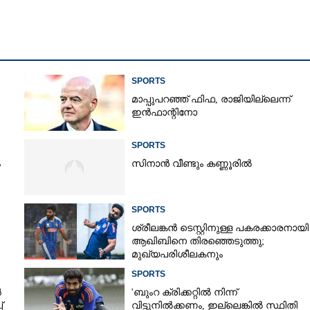
Copy Link
്ങി
SPORTS
മാപ്പുപറഞ്ഞ് ഫിഫ, രാജിയില്ലെന്ന്
ഇൻഫാന്റിനോ
SPORTS
ം
സിനാൻ വീണ്ടും കണ്ണൂരിൽ
SPORTS
ശ്രീലങ്കൻ ടെസ്റ്റിനുള്ള പകരക്കാരനായി
ആഖിബിനെ തിരഞ്ഞെടുത്തു;
മുഖ്യപരിശീലകനും
സെലക്‌ടർക്കുമെതിരെ വിമർശനം
SPORTS
ർ
'ബുംറ ക്രിക്കറ്റിൽ നിന്ന്
്
വിട്ടുനിൽക്കണം, ഇല്ലെങ്കിൽ സ്ഥിതി