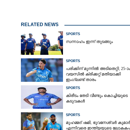
രണ്ടാം ഐപിഎൽ കിരീടനേട്ടം; പിന്നാലെ
RELATED NEWS
പുതിയ ടീമിലേക്ക് പോകാൻ ഒരുങ
SPORTS
പടിദാർ
സന്നാഹം ഇന്ന് തുടങ്ങും
SPORTS
പരിക്കിന് മുന്നിൽ അടിതെറ്റി; 25-ാ
വയസിൽ ക്രിക്കറ്റ് മതിയാക്കി
ഇംഗ്ലണ്ട് താരം
SPORTS
കിരീ‌ടം തേടി വീണ്ടും കൊച്ചിയുടെ
കടുവകൾ
SPORTS
മുഹമ്മദ് ഷമി, ഭുവനേശ്വർ കുമാ
എന്നിവരെ ഇന്ത്യയുടെ ലോകകപ്പ