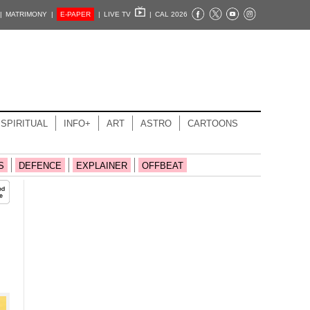
|
MATRIMONY |
E-PAPER
|
LIVE TV
|
CAL 2026
SPIRITUAL
INFO+
ART
ASTRO
CARTOONS
S
DEFENCE
EXPLAINER
OFFBEAT