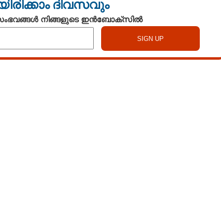
യിരിക്കാം ദിവസവും
 സംഭവങ്ങൾ നിങ്ങളുടെ ഇൻബോക്സിൽ
Watch More
Share this link