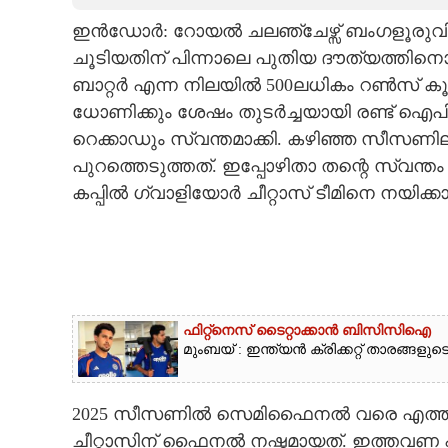
ഇൻഡോർ: റോയൽ ചലഞ്ചേഴ്സ് ബംഗളൂരുവിനെ
CARTOONS
ചൂടിയതിന് പിന്നാലെ പുതിയ ദൗത്യത്തിനൊര
ബാറ്റർ എന്ന നിലയിൽ 500ലധികം റൺസ് കൂട്ട
LITERATURE
ധോണിക്കും ശേഷം തുടർച്ചയായി രണ്ട് ഐപ
റെക്കാഡും സ്വന്തമാക്കി. കഴിഞ്ഞ സീസണ
ZOOM
പുറത്തെടുത്തത്. ഇപ്പോഴിതാ തന്റെ സ്വന്തം 
കപ്പിൽ ഗ്വാളിയോർ ചീറ്റാസ് ടീമിനെ നയിക
CONTACT US
ഫിറ്റ്നെസ് ടൈറ്റാക്കാൻ ബിസിസിഐ
മുംബയ് : ഇന്ത്യൻ ക്രിക്കറ്റ് താരങ്ങള
2025 സീസണിൽ സെമിഫൈനൽ വരെ എത്തിയെ
ചീറ്റാസിന് ഫൈനൽ നഷ്ടമായത്. ഇത്തവണ പടിദ