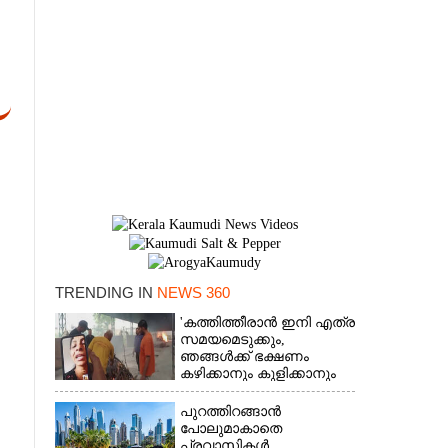
TRENDING IN
NEWS 360
×
'കത്തിത്തീരാൻ ഇനി എത്ര
സമയമെടുക്കും,
ഞങ്ങൾക്ക് ഭക്ഷണം
കഴിക്കാനും കുളിക്കാനും
ഉള്ളതാണ്': അച്ഛന്റെ
സംസ്കാരചടങ്ങിനിടെ
പുറത്തിറങ്ങാൻ
മക്കൾ
പോലുമാകാതെ
പ്രവാസികൾ