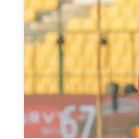
CINEMA
OPINION
PHOTOS
LIFESTYLE
SPIRITUAL
INFO+
ART
ASTRO