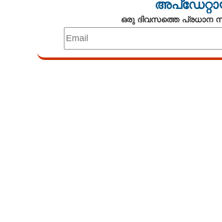
അപ്ഡേറ്റാ
ഒരു ദിവസത്തെ പ്രധാന
Loaded
:
4.00%
/
Mute