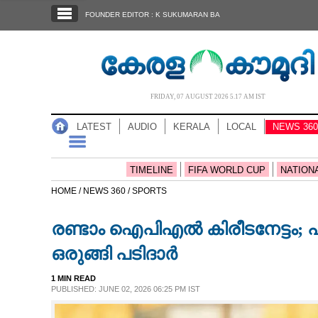
SECTIONS
FOUNDER EDITOR : K SUKUMARAN BA
HOME
LATEST
AUDIO
FRIDAY, 07 AUGUST 2026 5.17 AM IST
NOTIFIED NEWS
LATEST
AUDIO
KERALA
LOCAL
NEWS 360
POLL
KERALA
TIMELINE
FIFA WORLD CUP
NATION
HOME /
NEWS 360 /
SPORTS
LOCAL
രണ്ടാം ഐപിഎൽ കിരീടനേട്ടം; പ
NEWS 360
ഒരുങ്ങി പടിദാർ
1 MIN READ
CASE DIARY
PUBLISHED: JUNE 02, 2026 06:25 PM IST