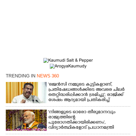
TRENDING IN
NEWS 360
'ജെൻസി നമ്മുടെ കുട്ടികളാണ്,
പ്രതിഷേധങ്ങൾക്കിടെ അവരെ ചിലർ
തെറ്റിദ്ധരിപ്പിക്കാൻ ശ്രമിച്ചു'; രാജിക്ക്
ശേഷം ആദ്യമായി പ്രതികരിച്ച്
ധർമ്മേന്ദ്ര പ്രധാൻ
'നിങ്ങളുടെ ഓരോ തീരുമാനവും
രാജ്യത്തിന്റെ
പുരോഗതിക്കായിരിക്കണം',​
വിദ്യാർത്ഥികളോട് പ്രധാനമന്ത്രി