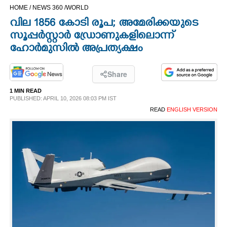
HOME /
NEWS 360 /
WORLD
CINEMA
വില 1856 കോടി രൂപ; അമേരിക്കയുടെ
സൂപ്പര്‍സ്റ്റാര്‍ ഡ്രോണുകളിലൊന്ന്
OPINION
ഹോര്‍മുസില്‍ അപ്രത്യക്ഷം
PHOTOS
Share
1 MIN READ
LIFESTYLE
PUBLISHED: APRIL 10, 2026 08:03 PM IST
READ
ENGLISH VERSION
SPIRITUAL
INFO+
ART
ASTRO