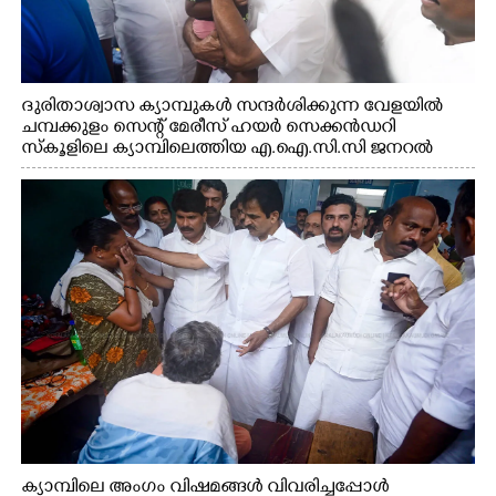
ദുരിതാശ്വാസ ക്യാമ്പുകൾ സന്ദർശിക്കുന്ന വേളയിൽ
ചമ്പക്കുളം സെന്റ് മേരീസ് ഹയർ സെക്കൻഡറി
സ്കൂളിലെ ക്യാമ്പിലെത്തിയ എ.ഐ.സി.സി ജനറൽ
സെക്രട്ടറി കെ.സി വേണുഗോപാൽ എം.പി കുരുന്നിനെ
എടുത്ത് ലാളിച്ചപ്പോൾ. സഹകരണ-എക്സൈസ്
വകുപ്പ് മന്ത്രി എം. ലിജു, കൃഷിവകുപ്പ് മന്ത്രി ടി. സിദ്ദിഖ്,
റെജി ചെറിയാൻ എം. എൽ. എ എന്നിവർ സമീപം
ക്യാമ്പിലെ അംഗം വിഷമങ്ങൾ വിവരിച്ചപ്പോൾ