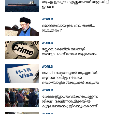
യു.എ.ഇയുടെ എണ്ണക്കപ്പൽ ആക്രമിച്ച്
ഇറാൻ
WORLD
മൊജ്തബായുടെ നില അതീവ
ഗുരുതരം ?
WORLD
സ്ലോവാക്യയിൽ മലയാളി
അദ്ധ്യാപകന് നേരെ ആക്രമണം
WORLD
ജോലി നഷ്ടപ്പെട്ടാൽ യുഎസിൽ
തുടരാനാകില്ല; വിദേശ
തൊഴിലാളികൾക്കുമേൽ കടുത്ത
നിയന്ത്രണവുമായി ട്രംപ്‌
WORLD
'രേഖകളില്ലാത്തവർക്ക് പൊള്ളുന്ന
ശിക്ഷ', ദക്ഷിണാഫ്രിക്കയിൽ
കൂട്ടപ്പലായനം; ജീവനുംകൊണ്ട്
നാടുകടന്നത് ഒരു ലക്ഷത്തിലധികം
WORLD