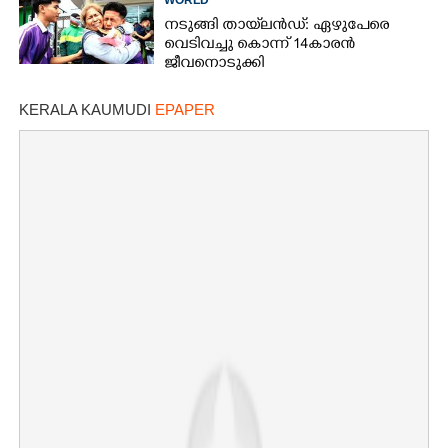
പേർ
നടുങ്ങി തായ്‌ലൻഡ്: ഏഴുപേരെ
വെടിവച്ചു കൊന്ന് 14കാരൻ
ജീവനൊടുക്കി
KERALA KAUMUDI
EPAPER