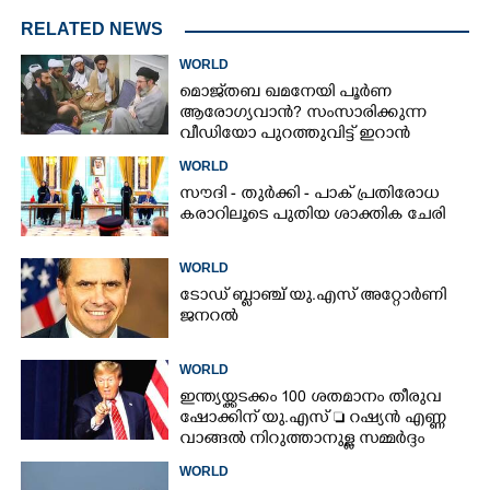
RELATED NEWS
WORLD
മൊജ്‌തബ ഖമനേയി പൂർണ
ആരോഗ്യവാൻ? സംസാരിക്കുന്ന
വീഡിയോ പുറത്തുവിട്ട് ഇറാൻ
വാർത്താ ഏജൻസി
WORLD
സൗദി - തുർക്കി - പാക് പ്രതിരോധ
കരാറിലൂടെ പുതിയ ശാക്തിക ചേരി
WORLD
ടോഡ് ബ്ലാഞ്ച് യു.എസ് അറ്റോർണി
ജനറൽ
WORLD
ഇന്ത്യയ്ക്കടക്കം 100 ശതമാനം തീരുവ
ഷോക്കിന് യു.എസ്  റഷ്യൻ എണ്ണ
വാങ്ങൽ നിറുത്താനുള്ള സമ്മർദ്ദം
WORLD