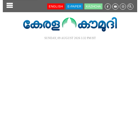
SECTIONS
ENGLISH
E-PAPER
KĀZHCHA
HOME
LATEST
SUNDAY, 09 AUGUST 2026 3.32 PM IST
AUDIO
NOTIFIED NEWS
POLL
KERALA
LOCAL
NEWS 360
CASE DIARY