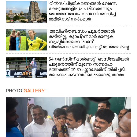
'റീൽസ് ചിത്രീകരണങ്ങൾ വേണ്ട':
ക്ഷേത്രങ്ങളിലും പരിസരത്തും
മൊബൈൽ ഫോൺ നിരോധിച്ച്
തമിഴ്നാട് സർക്കാർ
‘അവിഹിതബന്ധം പുലർത്താൻ
കഴിയില്ല,​ ക്യാപ്റ്റൻമാർ മാതൃക
സൃഷ്ടിക്കേണ്ടവരാണ്'
വിമർശനവുമായി ക്രിക്കറ്റ് താരത്തിന്റെ
ഭാര്യ
54 റൺസിന് ഓൾഔട്ട്; ഓസ്‌ട്രേലിയൻ
പര്യടനത്തിന് മുന്നേ സന്നാഹ
മത്സരത്തിൽ ബംഗ്ലാദേശിന് തിരിച്ചടി,
രണ്ടക്കം കടന്നത് ഒരേയൊരു താരം
PHOTO
GALLERY