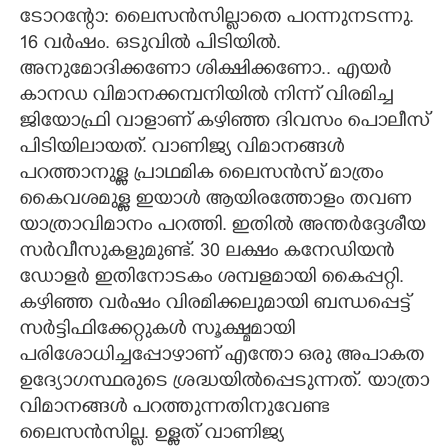
ടോറന്റോ: ലൈസൻസില്ലാതെ പറന്നുനടന്നു.
CARTOONS
16 വർഷം. ഒടുവിൽ പിടിയിൽ.
അനുമോദിക്കണോ ശിക്ഷിക്കണോ.. എയർ
LITERATURE
കാനഡ വിമാനക്കമ്പനിയിൽ നിന്ന് വിരമിച്ച
ജിയോഫ്രി വാളാണ് കഴിഞ്ഞ ദിവസം പൊലീസ്
പിടിയിലായത്. വാണിജ്യ വിമാനങ്ങൾ
ZOOM
പറത്താനുള്ള പ്രാഥമിക ലൈസൻസ് മാത്രം
കൈവശമുള്ള ഇയാൾ ആയിരത്തോളം തവണ
CONTACT US
യാത്രാവിമാനം പറത്തി. ഇതിൽ അന്തർദ്ദേശീയ
സർവീസുകളുമുണ്ട്. 30 ലക്ഷം കനേഡിയൻ
ഡോളർ ഇതിനോടകം ശമ്പളമായി കൈപ്പറ്റി.
കഴിഞ്ഞ വർഷം വിരമിക്കലുമായി ബന്ധപ്പെട്ട്
സർട്ടിഫിക്കേറ്റുകൾ സൂക്ഷ്മമായി
പരിശോധിച്ചപ്പോഴാണ് എന്തോ ഒരു അപാകത
ഉദ്യോഗസ്ഥരുടെ ശ്രദ്ധയിൽപ്പെടുന്നത്. യാത്രാ
വിമാനങ്ങൾ പറത്തുന്നതിനുവേണ്ട
ലൈസൻസില്ല. ഉള്ളത് വാണിജ്യ