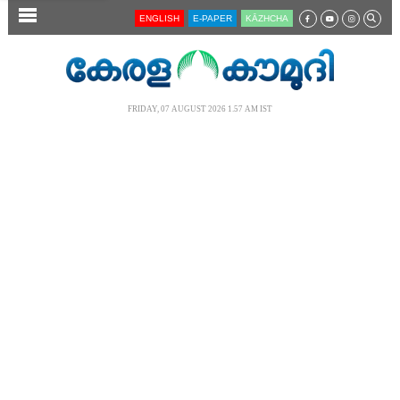
SECTIONS
ENGLISH
E-PAPER
KĀZHCHA
HOME
LATEST
FRIDAY, 07 AUGUST 2026 1.57 AM IST
AUDIO
NOTIFIED NEWS
POLL
KERALA
LOCAL
NEWS 360
CASE DIARY