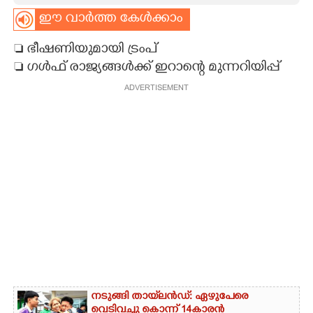
ഈ വാർത്ത കേൾക്കാം
CARTOONS
 ഭീഷണിയുമായി ട്രംപ്
LITERATURE
 ഗൾഫ് രാജ്യങ്ങൾക്ക് ഇറാന്റെ മുന്നറിയിപ്പ്
ADVERTISEMENT
ZOOM
CONTACT US
നടുങ്ങി തായ്‌ലൻഡ്: ഏഴുപേരെ
വെടിവച്ചു കൊന്ന് 14കാരൻ