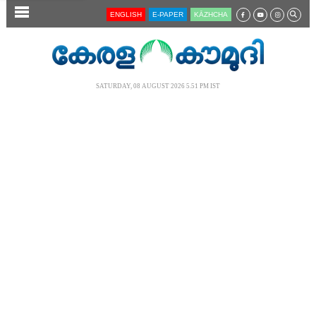
SECTIONS
ENGLISH
E-PAPER
KĀZHCHA
HOME
LATEST
SATURDAY, 08 AUGUST 2026 5.51 PM IST
AUDIO
NOTIFIED NEWS
POLL
KERALA
LOCAL
NEWS 360
CASE DIARY