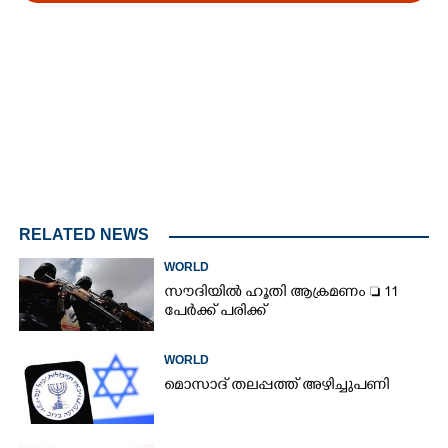
Loaded
:
3.34%
/
Mute
RELATED NEWS
WORLD
സൗദിയിൽ ഹൂതി ആക്രമണം  11
പേർക്ക് പരിക്ക്
WORLD
മൊസാദ് തലപ്പത്ത് അഴിച്ചുപണി