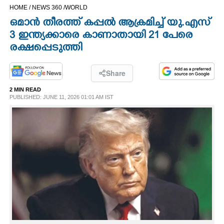
HOME /
NEWS 360 /
WORLD
CINEMA
ഒമാൻ തീരത്ത് കപ്പൽ ആക്രമിച്ച് യു.എസ്
3 ഇന്ത്യക്കാരെ കാണാതായി 21 പേരെ
OPINION
രക്ഷപ്പെടുത്തി
PHOTOS
Share
2 MIN READ
LIFESTYLE
PUBLISHED: JUNE 11, 2026 01:01 AM IST
SPIRITUAL
INFO+
ART
ASTRO