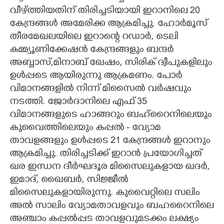
വീഴ്ത്തിയതിന് തിരിച്ചടിയായി ഇറാനിലെ 20
കേന്ദ്രങ്ങൾ അമേരിക്ക ആക്രമിച്ചു. ഹോർമൂസ്
തീരമേഖലയിലെ ഇറാന്റെ റഡാർ, ടെലി
കമ്മ്യൂണിക്കേഷൻ കേന്ദ്രങ്ങളും ബന്ദർ
അബ്ബാസ്,മിനാബ് ഖേഷം, സിരിക് ദ്വീപുകളിലും
ഉൾപ്പടെ ആയിരുന്നു ആക്രമണം. പോർ
വിമാനങ്ങളിൽ നിന്ന് മിസൈൽ വർഷവും
നടത്തി. ജോർദാനിലെ എഫ് 35
വിമാനങ്ങളുടെ ഹാങ്ങറും ബഹ്റൈനിലെയും
കുവൈത്തിലെയും കപ്പൽ - വ്യോമ
താവളങ്ങളും ഉൾപ്പടെ 21 കേന്ദ്രങ്ങൾ ഇറാനും
ആക്രമിച്ചു. തിരിച്ചടിക്ക് ഇറാൻ പ്രയോഗിച്ചത്
ഖര ഇന്ധന ദീർഘദൂര മിസൈലുകളായ ഖദർ,
ഇമാദ്, ഖൈബർ, സിജ്ജീൽ
മിസൈലുകളായിരുന്നു. കുവൈറ്റിലെ സലിം
അൽ സാലിം വ്യോമതാവളവും ബഹറൈനിലെ
അഞ്ചാം കപ്പൽപ്പട താവളവുമടക്കം ലക്ഷ്യം