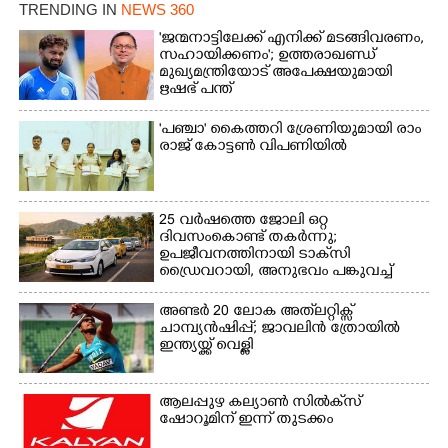
TRENDING IN
NEWS 360
'ജന്മനാട്ടിലേക്ക് എനിക്ക് മടങ്ങിവരണം,
സഹായിക്കണം'; ഉത്തരാഖണ്ഡ്
മുഖ്യമന്ത്രിയോട് അപേക്ഷയുമായി
ഋഷഭ് പന്ത്
'​പ​ഞ്ചാ​'​ ​കൈ​ത്ത​റി​ ​ശ്രേ​ണി​യു​മാ​യി​ ​രാം​
രാ​ജ് ​കോ​ട്ടൺ വിപണിയിൽ
25 വർഷത്തെ ജോലി ഒറ്റ
ദിവസംകൊണ്ട് തകർന്നു;
ഉപജീവനത്തിനായി ടാക്‌സി
ഡ്രൈവറായി,​ അനുഭവം പങ്കുവച്ച്
യുവതി
അണ്ടർ 20 ലോക അത്‌ലറ്റിക്സ്
ചാമ്പ്യൻഷിപ്പ്; ജാവലിൻ ത്രോയിൽ
ഇന്ത്യയ്ക്ക് വെള്ളി
ആലപ്പുഴ കല്യാൺ സിൽക്‌സ്
ഷോറൂമിന് ഇന്ന് തുടക്കം