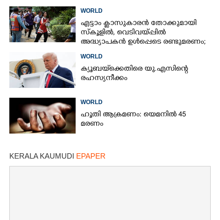
പുറത്ത്
WORLD
എട്ടാം ക്ളാസുകാരൻ തോക്കുമായി
സ്കൂളിൽ, വെടിവയ്പ്പിൽ
അദ്ധ്യാപകൻ ഉൾപ്പെടെ രണ്ടുമരണം;
15 പേർക്ക് പരിക്ക്
WORLD
ക്യൂബയ്‌ക്കെതിരെ യു.എസിന്റെ
രഹസ്യനീക്കം
WORLD
ഹൂതി ആക്രമണം: യെമനിൽ 45
മരണം
KERALA KAUMUDI
EPAPER