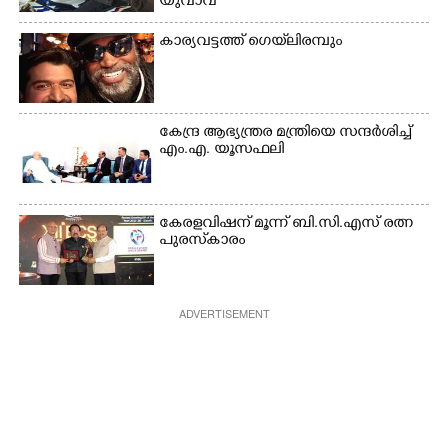
യുവാവ്
കാര്യവട്ടത്ത് ഗെയ്‌ലിരമ്പും
കേന്ദ്ര ആഭ്യന്ത്രര മന്ത്രിയെ സന്ദർശിച്ച്
എം.എ. യൂസഫലി
കേരളവിഷന് മൂന്ന് ബി.സി.എസ് രത്ന
പുരസ്‌കാരം
ADVERTISEMENT