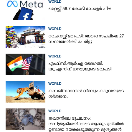
WORLD
മെറ്റയ്ക്ക് 56.7 കോടി ഡോളർ പിഴ
WORLD
ചൈനയ്ക്ക് മറുപടി; അരുണാചലിലെ 27
സ്ഥലങ്ങൾക്ക് പേരിട്ടു
×
WORLD
Share this link
എഫ്.സി.ആർ.എ ഭേദഗതി:
യു.എസിന് ഇന്ത്യയുടെ മറുപടി
WORLD
കസഖ്‌സ്ഥാനിൽ വീണ്ടും കടുവയുടെ
Copy Link
ഗർജ്ജനം
WORLD
ജപ്പാനിലെ ഭൂചലനം:
ശസ്ത്രക്രിയ‌യ്‌ക്കി‌ടെ ആശുപത്രിയിൽ
ഉണ്ടായ ഭയപ്പെടുത്തുന്ന ദൃശ്യങ്ങൾ