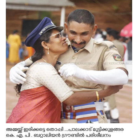
അമ്മയ്ക്ക് ഇരിക്കട്ടെ തൊപ്പി ...പാലക്കാട് മുട്ടിക്കുളങ്ങര
കെ. എ. പി . ബറ്റാലിയൻ ഗ്രൗണ്ടിൽ പരിശീലനം