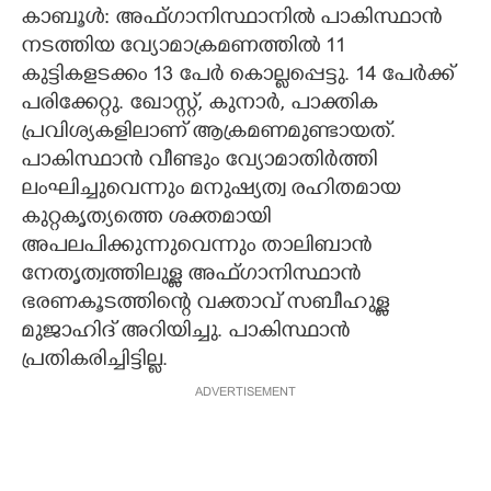
കാബൂൾ: അഫ്ഗാനിസ്ഥാനിൽ പാകിസ്ഥാൻ
CARTOONS
നടത്തിയ വ്യോമാക്രമണത്തിൽ 11
കുട്ടികളടക്കം 13 പേർ കൊല്ലപ്പെട്ടു. 14 പേർക്ക്
LITERATURE
പരിക്കേറ്റു. ഖോസ്റ്റ്, കുനാർ, പാക്തിക
പ്രവിശ്യകളിലാണ് ആക്രമണമുണ്ടായത്.
പാകിസ്ഥാൻ വീണ്ടും വ്യോമാതിർത്തി
ZOOM
ലംഘിച്ചുവെന്നും മനുഷ്യത്വ രഹിതമായ
കുറ്റകൃത്യത്തെ ശക്തമായി
CONTACT US
അപലപിക്കുന്നുവെന്നും താലിബാൻ
നേതൃത്വത്തിലുള്ള അഫ്ഗാനിസ്ഥാൻ
ഭരണകൂടത്തിന്റെ വക്താവ് സബീഹുള്ള
മുജാഹിദ് അറിയിച്ചു. പാകിസ്ഥാൻ
പ്രതികരിച്ചിട്ടില്ല.
ADVERTISEMENT