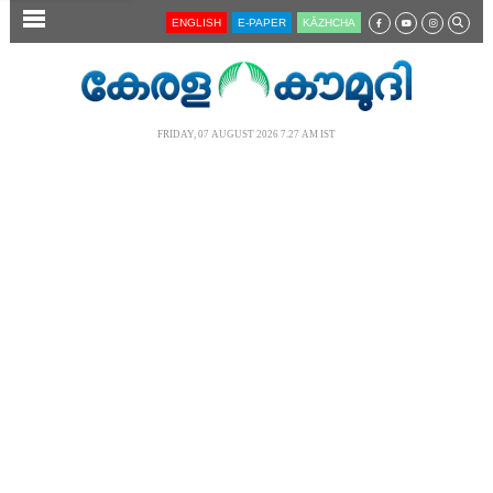
SECTIONS
ENGLISH
E-PAPER
KĀZHCHA
HOME
LATEST
FRIDAY, 07 AUGUST 2026 7.27 AM IST
AUDIO
NOTIFIED NEWS
POLL
KERALA
LOCAL
NEWS 360
CASE DIARY