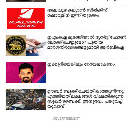
യുവതി
ആലപ്പുഴ കല്യാൺ സിൽക്‌സ്
ഷോറൂമിന് ഇന്ന് തുടക്കം
ഇഎംഐ മുടങ്ങിയാൽ സ്മാർട്ട് ഫോൺ
ലോക്ക് ചെയ്യുമോ? പുതിയ
മാർഗനിർദേശങ്ങളുമായി ആർബിഐ
ഇക്കുറിയെങ്കിലും റോയലാകണം
ഊബർ ബുക്ക് ചെയ്‌ത് കാത്തുനിന്നു,​
എത്തിയത് ലക്ഷങ്ങൾ വിലമതിക്കുന്ന
സൂപ്പർ ബൈക്ക്,​ അനുഭവം പങ്കുവച്ച്
യുവാവ്
ADVERTISEMENT