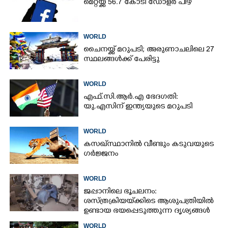
മെറ്റയ്ക്ക് 56.7 കോടി ഡോളർ പിഴ
WORLD
ചൈനയ്ക്ക് മറുപടി; അരുണാചലിലെ 27
സ്ഥലങ്ങൾക്ക് പേരിട്ടു
WORLD
എഫ്.സി.ആർ.എ ഭേദഗതി:
യു.എസിന് ഇന്ത്യയുടെ മറുപടി
WORLD
കസഖ്‌സ്ഥാനിൽ വീണ്ടും കടുവയുടെ
ഗർജ്ജനം
WORLD
ജപ്പാനിലെ ഭൂചലനം:
ശസ്ത്രക്രിയ‌യ്‌ക്കി‌ടെ ആശുപത്രിയിൽ
ഉണ്ടായ ഭയപ്പെടുത്തുന്ന ദൃശ്യങ്ങൾ
പുറത്ത്
WORLD