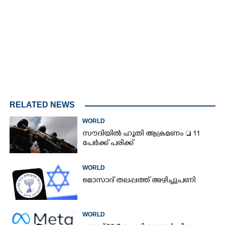
3.01%
/
Mute
RELATED NEWS
WORLD
സൗദിയിൽ ഹൂതി ആക്രമണം  11
പേർക്ക് പരിക്ക്
WORLD
മൊസാദ് തലപ്പത്ത് അഴിച്ചുപണി
WORLD