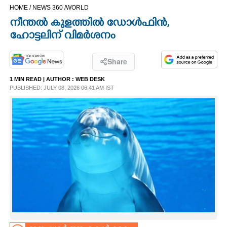
HOME /
NEWS 360 /
WORLD
CINEMA
നീന്തൽ കുളത്തിൽ ഡോൾഫിൻ,
ഹോട്ടലിന് വിമർശനം
OPINION
Share
PHOTOS
1 MIN READ
| AUTHOR :
WEB DESK
PUBLISHED: JULY 08, 2026 06:41 AM IST
LIFESTYLE
SPIRITUAL
INFO+
ART
ASTRO