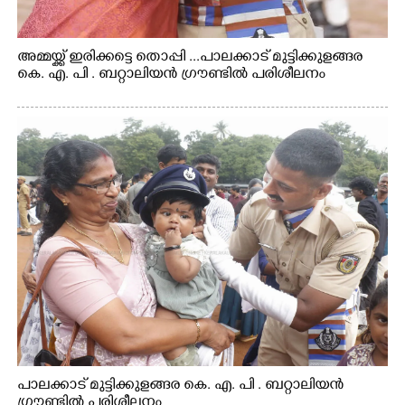
അമ്മയ്ക്ക് ഇരിക്കട്ടെ തൊപ്പി ...പാലക്കാട് മുട്ടിക്കുളങ്ങര
കെ. എ. പി . ബറ്റാലിയൻ ഗ്രൗണ്ടിൽ പരിശീലനം
പാലക്കാട് മുട്ടിക്കുളങ്ങര കെ. എ. പി . ബറ്റാലിയൻ
ഗ്രൗണ്ടിൽ പരിശീലനം