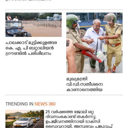
പാലക്കാട് മുട്ടിക്കുളങ്ങര
കെ. എ. പി ബറ്റാലിയൻ
ഗ്രൗണ്ടിൽ പരിശീലനം
മുഖ്യമന്ത്രി
വി.ഡി.സതീശനെ
കാണാനെത്തിയ
മോഹനൻ നായർ
TRENDING IN
NEWS 360
25 വർഷത്തെ ജോലി ഒറ്റ
ദിവസംകൊണ്ട് തകർന്നു;
ഉപജീവനത്തിനായി ടാക്‌സി
ഡ്രൈവറായി,​ അനുഭവം പങ്കുവച്ച്