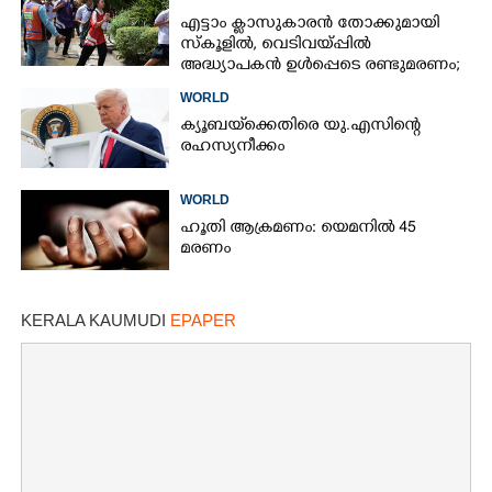
എട്ടാം ക്ളാസുകാരൻ തോക്കുമായി
സ്കൂളിൽ, വെടിവയ്പ്പിൽ
അദ്ധ്യാപകൻ ഉൾപ്പെടെ രണ്ടുമരണം;
15 പേർക്ക് പരിക്ക്
WORLD
ക്യൂബയ്‌ക്കെതിരെ യു.എസിന്റെ
രഹസ്യനീക്കം
WORLD
ഹൂതി ആക്രമണം: യെമനിൽ 45
മരണം
KERALA KAUMUDI
EPAPER