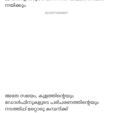
നയിക്കും.
ADVERTISEMENT
അതേ സമയം, കുളത്തിന്റെയും
ഡോൾഫിനുകളുടെ പരിചരണത്തിന്റെയും
നടത്തിപ്പ് മ​റ്റൊരു കമ്പനിക്ക്