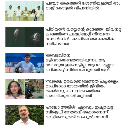
'​പ​ഞ്ചാ​'​ ​കൈ​ത്ത​റി​ ​ശ്രേ​ണി​യു​മാ​യി​ ​രാം​
രാ​ജ് ​കോ​ട്ടൺ വിപണിയിൽ
'പിരിയാൻ വയ്യെന്റെ കുഞ്ഞേ'; ജീവനറ്റ
കുഞ്ഞിനെ ചുമലിലേറ്റി നീന്തുന്ന
ഡോൾഫിൻ; കടലിലെ വൈകാരിക
നിമിഷങ്ങൾ
'വൈഭവിനെ
ഒഴിവാക്കേണ്ടതായിരുന്നു,​ ആ
യോഗ്യത ഇപ്പോഴില്ല, ആദ്യം എല്ലാം
പഠിക്കട്ടെ'; നിർദേശവുമായി മുൻ
ക്രിക്കറ്റ് താരം
'സുരക്ഷ ഉറപ്പാക്കുമെന്നത് പച്ചക്കള്ളം';
റാപ്പിഡോ യാത്രയിൽ ജീവിതം
തകർന്നു, കമ്പനിക്കെതിരെ
പരാതിയുമായി യുവതി
'ഹലോ അങ്കിൾ': ഏറ്റവും ഇഷ്ടപ്പെട്ട
ബിജെപി നേതാവ് ആരാണെന്ന്
വെളിപ്പെടുത്തി രാഹുൽ ഗാന്ധി