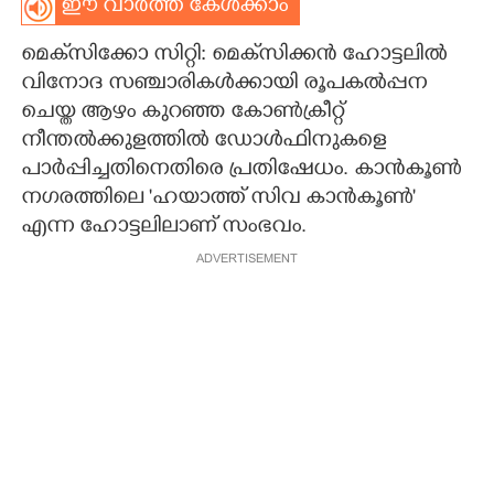
ഈ വാർത്ത കേൾക്കാം
CARTOONS
മെക്‌സിക്കോ സി​റ്റി: മെക്‌സിക്കൻ ഹോട്ടലിൽ
വിനോദ സഞ്ചാരികൾക്കായി രൂപകൽപ്പന
LITERATURE
ചെയ്ത ആഴം കുറഞ്ഞ കോൺക്രീ​റ്റ്
നീന്തൽക്കുളത്തിൽ ഡോൾഫിനുകളെ
ZOOM
പാർപ്പിച്ചതിനെതിരെ പ്രതിഷേധം. കാൻകൂൺ
നഗരത്തിലെ 'ഹയാത്ത് സിവ കാൻകൂൺ'
എന്ന ഹോട്ടലിലാണ് സംഭവം.
CONTACT US
ADVERTISEMENT