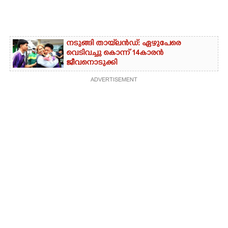
നടുങ്ങി തായ്‌ലൻഡ്: ഏഴുപേരെ
വെടിവച്ചു കൊന്ന് 14കാരൻ
ജീവനൊടുക്കി
ADVERTISEMENT