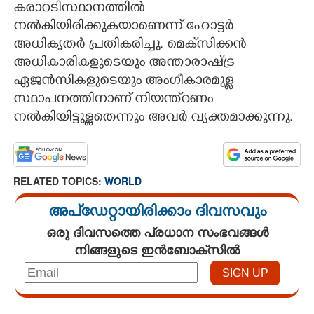
കരാറടിസ്ഥാനത്തിൽ
നൽകിയിരിക്കുകയാണെന്ന് ഹോട്ടർ
അധികൃതർ പ്രതികരിച്ചു. മെക്‌സിക്കൻ
അധികാരികളുടെയും അന്താരാഷ്ട്ര
ഏജൻസികളുടെയും അംഗീകാരമുള്ള
സ്ഥാപനത്തിനാണ് നിയന്ത്റണം
നൽകിയിട്ടുള്ളതെന്നും അവർ വ്യക്തമാക്കുന്നു.
RELATED TOPICS:
WORLD
അപ്ഡേറ്റായിരിക്കാം ദിവസവും
ഒരു ദിവസത്തെ പ്രധാന സംഭവങ്ങൾ
നിങ്ങളുടെ ഇൻബോക്സിൽ
Loaded
: