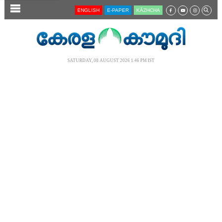
SECTIONS
ENGLISH
E-PAPER
KĀZHCHA
HOME
LATEST
SATURDAY, 08 AUGUST 2026 1.46 PM IST
AUDIO
NOTIFIED NEWS
POLL
KERALA
LOCAL
NEWS 360
CASE DIARY