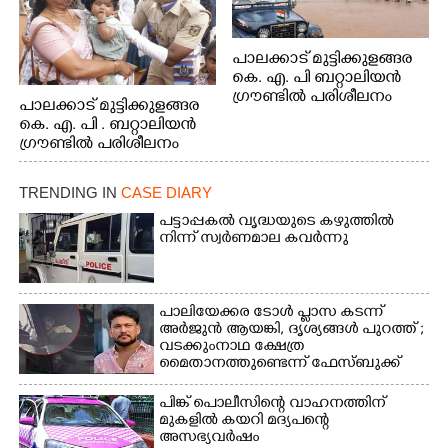
പാലക്കാട് മുട്ടിക്കുളങ്ങര
കെ. എ. പി ബറ്റാലിയൻ
ഗ്രൗണ്ടിൽ പരിശീലനം
പാലക്കാട് മുട്ടിക്കുളങ്ങര
കെ. എ. പി . ബറ്റാലിയൻ
ഗ്രൗണ്ടിൽ പരിശീലനം
TRENDING IN
CASE DIARY
പട്ടാപ്പകൽ വൃദ്ധയുടെ കഴുത്തിൽ
നിന്ന് സ്വർണമാല കവർന്നു
പാലിയേക്കര ടോൾ പ്ലാസ കടന്ന്
അർജുൻ ആയങ്കി,​ ദൃശ്യങ്ങൾ പുറത്ത് ;
വടക്കുംനാഥ ക്ഷേത്ര
മൈതാനത്തുണ്ടെന്ന് ഫേസ്ബുക്ക്
പോസ്റ്റ്
പിങ്ക് പൊലീസിന്റെ വാഹനത്തിന്
മുകളിൽ കയറി മദ്യപന്റെ
അസഭ്യവ‌ർഷം