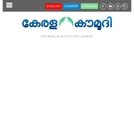
SECTIONS
ENGLISH
E-PAPER
KĀZHCHA
HOME
LATEST
SATURDAY, 08 AUGUST 2026 5.30 PM IST
AUDIO
NOTIFIED NEWS
POLL
KERALA
LOCAL
NEWS 360
CASE DIARY