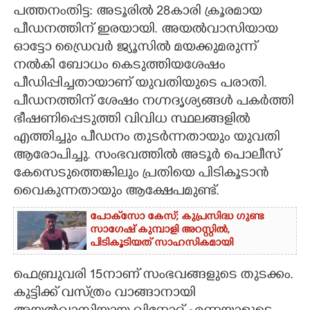
പത്തനംതിട്ട: അടൂരിൽ 28കാരി ക്രൂരമായ
CARTOONS
പീഡനത്തിന് ഇരയായി. അയൽവാസിയായ
ഓട്ടോ ഡ്രൈവർ ജ്യൂസിൽ മയക്കുമരുന്ന്
നൽകി ബോധം കെടുത്തിയശേഷം
LITERATURE
പീഡിപ്പിച്ചതായാണ് യുവതിയുടെ പരാതി.
പീഡനത്തിന് ശേഷം നഗ്നദൃശ്യങ്ങൾ പകർത്തി
ZOOM
ഭീഷണിപ്പെടുത്തി വിവിധ സ്ഥലങ്ങളിൽ
എത്തിച്ചും പീഡനം തുടർന്നതായും യുവതി
CONTACT US
ആരോപിച്ചു. സംഭവത്തിൽ അടൂർ പൊലീസ്
കേസെടുത്തെങ്കിലും പ്രതിയെ പിടികൂടാൻ
വൈകുന്നതായും ആക്ഷേപമുണ്ട്.
പോക്‌സോ കേസ്; കുപ്രസിദ്ധ ഗുണ്ട
സാഗേഷ് കുമ്പാളി അറസ്റ്റിൽ,
പിടികൂടിയത് സാഹസികമായി
ഫെബ്രുവരി 15നാണ് സംഭവങ്ങളുടെ തുടക്കം.
കുട്ടിക്ക് വസ്ത്രം വാങ്ങാനായി