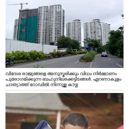
വിദേശ രാജ്യങ്ങളെ അനുസ്മരിക്കും വിധം നിർമ്മാണം
പുരോഗമിക്കുന്ന ബഹുനിലക്കെട്ടിടങ്ങൾ. എറണാകുളം
ചാത്യാത്ത് റോഡിൽ നിന്നുള്ള കാഴ്ച