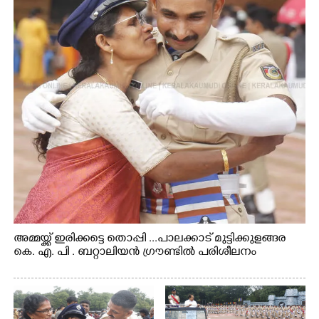
അമ്മയ്ക്ക് ഇരിക്കട്ടെ തൊപ്പി ...പാലക്കാട് മുട്ടിക്കുളങ്ങര
കെ. എ. പി . ബറ്റാലിയൻ ഗ്രൗണ്ടിൽ പരിശീലനം