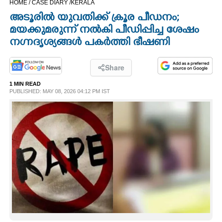
HOME /
CASE DIARY /
KERALA
CINEMA
അടൂരിൽ യുവതിക്ക് ക്രൂര പീഡനം;
മയക്കുമരുന്ന് നൽകി പീഡിപ്പിച്ച ശേഷം
OPINION
നഗ്നദൃശ്യങ്ങൾ പകർത്തി ഭീഷണി
PHOTOS
Share
1 MIN READ
PUBLISHED: MAY 08, 2026 04:12 PM IST
LIFESTYLE
SPIRITUAL
INFO+
ART
ASTRO