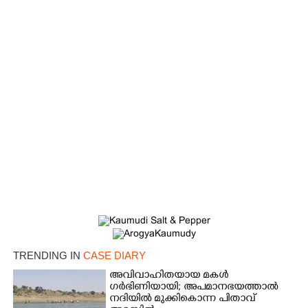
×
Share this link
Copy Link
TRENDING IN
CASE DIARY
അവിവാഹിതയായ മകൾ
ഗർഭിണിയായി; അപമാനഭയത്താൽ
നദിയിൽ മുക്കികൊന്ന പിതാവ്