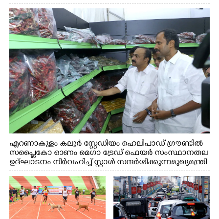
എറണാകുളം കലൂർ സ്റ്റേഡിയം ഹെലിപാഡ് ഗ്രൗണ്ടിൽ
സപ്ളൈകോ ഓണം മെഗാ ട്രേഡ് ഫെയർ സംസ്ഥാനതല
ഉദ്ഘാടനം നിർവഹിച്ച് സ്റ്റാൾ സന്ദർശിക്കുന്ന മുഖ്യമന്ത്രി
വി.ഡി. സതീശൻ. മന്ത്രി അനൂപ് ജേക്കബ് സമീപം