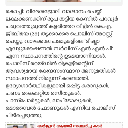
CARTOONS
കൊച്ചി: വിദേശജോലി വാഗ്ദാനം ചെയ്ത്
ലക്ഷക്കണക്കിന് രൂപ തട്ടിയ കേസിൽ പറവൂർ
പരുവത്തുരുത്ത് കളരിത്തറ വീട്ടിൽ കെ.എ.
LITERATURE
ജിബിയെ (39) തൃക്കാക്കര പൊലീസ് അറസ്റ്റ്
ചെയ്തു. വാഴക്കാല പടമുകളിലെ 'ഭീഷ്മാ
ZOOM
എഡ്യുക്കേഷണൽ സർവീസ് എൽ.എൽ.പി'
എന്ന സ്ഥാപനത്തിന്റെ ഉടമയാണിയാൾ.
CONTACT US
പൊലീസ് റെയ്ഡിൽ റിക്രൂട്ട്‌മെന്റിന്
ആവശ്യമായ കേന്ദ്രസംസ്ഥാന അനുമതികൾ
സ്ഥാപനത്തിനില്ലെന്ന് കണ്ടെത്തി.
ഉദ്യോഗാർത്ഥികളുമായി ഒപ്പിട്ട കരാറുകൾ,
പണം കൈപ്പറ്റിയ രസീതുകൾ,
പാസ്‌പോർട്ടുകൾ, ലാപ്‌ടോപ്പുകൾ,
മൊബൈൽ ഫോണുകൾ എന്നിവ പൊലീസ്
പിടിച്ചെടുത്തു.
അർജുൻ ആയങ്കി സഞ്ചരിച്ച കാർ