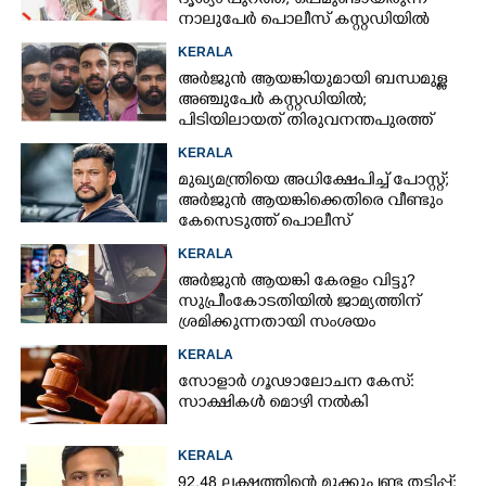
ദൃശ്യം പുറത്ത്; ഒപ്പമുണ്ടായിരുന്ന
നാലുപേർ പൊലീസ് കസ്റ്റഡിയിൽ
KERALA
അർജുൻ ആയങ്കിയുമായി ബന്ധമുള്ള
അഞ്ചുപേർ കസ്റ്റഡിയിൽ;
പിടിയിലായത് തിരുവനന്തപുരത്ത്
നിന്ന്
KERALA
മുഖ്യമന്ത്രിയെ അധിക്ഷേപിച്ച് പോസ്റ്റ്;
അർജുൻ ആയങ്കിക്കെതിരെ വീണ്ടും
കേസെടുത്ത് പൊലീസ്
KERALA
അർജുൻ ആയങ്കി കേരളം വിട്ടു?
സുപ്രീംകോടതിയിൽ ജാമ്യത്തിന്
ശ്രമിക്കുന്നതായി സംശയം
KERALA
സോളാർ ഗൂഢാലോചന കേസ്:
സാക്ഷികൾ മൊഴി നൽകി
KERALA
92.48 ലക്ഷത്തിന്റെ മുക്കുപണ്ട തട്ടിപ്പ്: