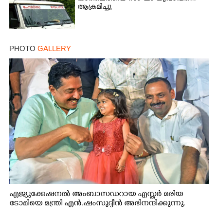
ആക്രമിച്ചു
PHOTO
GALLERY
എജ്യുക്കേഷനൽ അംബാസഡറായ എസ്തർ മരിയ
ടോമിയെ മന്ത്രി എൻ.ഷംസുദ്ദീൻ അഭിനന്ദിക്കുന്നു.