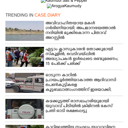
TRENDING IN
CASE DIARY
അവിവാഹിതയായ മകൾ
ഗർഭിണിയായി; അപമാനഭയത്താൽ
Copy Link
നദിയിൽ മുക്കികൊന്ന പിതാവ്
അറസ്റ്റിൽ
എട്ടാം ക്ളാസുകാരൻ തോക്കുമായി
സ്കൂളിൽ, വെടിവയ്പ്പിൽ
അദ്ധ്യാപകൻ ഉൾപ്പെടെ രണ്ടുമരണം;
15 പേർക്ക് പരിക്ക്
ഓടുന്ന കാറിൽ
പ്രായപൂർത്തിയാകാത്ത ആദിവാസി
പെൺകുട്ടികളെ
കൂട്ടബലാത്സംഗത്തിന് ഇരയാക്കി;
മൂന്ന് പേർ പിടിയിൽ
കഴക്കൂട്ടത്ത് രാസലഹരിയുമായി
യുവാവ് പിടിയിൽ ക്രിമിനൽ കേസ്
പ്രതി ഓടി രക്ഷപ്പെട്ടു
കാറിലെത്തിയ സംഘം യുവാവിനെ