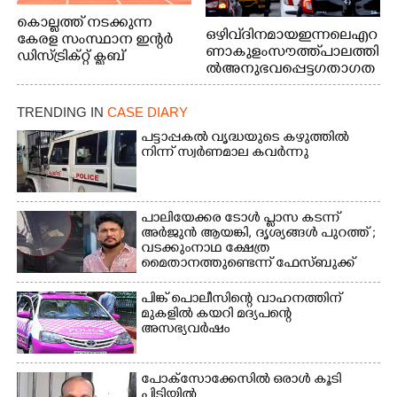
കൊല്ലത്ത് നടക്കുന്ന
ഒഴിവ് ദിനമായ ഇന്നലെ എറ
കേരള സംസ്ഥാന ഇന്റർ
ണാകുളം സൗത്ത് പാലത്തി
ഡിസ്ട്രിക്റ്റ് ക്ലബ്
ൽ അനുഭവപ്പെട്ട ഗതാഗത
അത്‌ലറ്റിക്
ക്കുരുക്ക്
ചാമ്പ്യൻഷിപ്പിൽ അണ്ടർ
20 ആൺകുട്ടികളുടെ 200
TRENDING IN
CASE DIARY
മീറ്റർ ഓട്ടം ഫൈനൽ
പട്ടാപ്പകൽ വൃദ്ധയുടെ കഴുത്തിൽ
മത്സരത്തിനിടെ സിന്തറ്റിക്
നിന്ന് സ്വർണമാല കവർന്നു
ട്രാക്കിന് കുറുകെ ഓടുന്ന
നായകൾ.
പാലിയേക്കര ടോൾ പ്ലാസ കടന്ന്
അർജുൻ ആയങ്കി,​ ദൃശ്യങ്ങൾ പുറത്ത് ;
വടക്കുംനാഥ ക്ഷേത്ര
മൈതാനത്തുണ്ടെന്ന് ഫേസ്ബുക്ക്
പോസ്റ്റ്
പിങ്ക് പൊലീസിന്റെ വാഹനത്തിന്
മുകളിൽ കയറി മദ്യപന്റെ
അസഭ്യവ‌ർഷം
പോക്സോക്കേസിൽ ഒരാൾ കൂടി
പിടിയിൽ