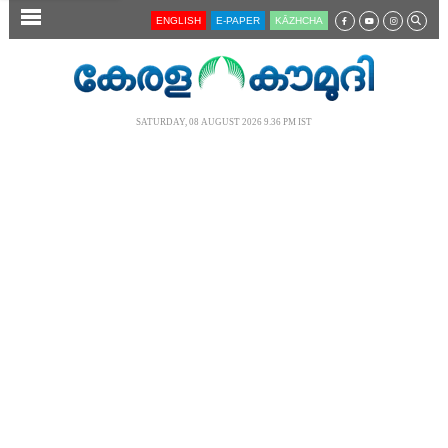
SECTIONS
ENGLISH
E-PAPER
KĀZHCHA
HOME
LATEST
SATURDAY, 08 AUGUST 2026 9.36 PM IST
AUDIO
NOTIFIED NEWS
POLL
KERALA
LOCAL
NEWS 360
CASE DIARY