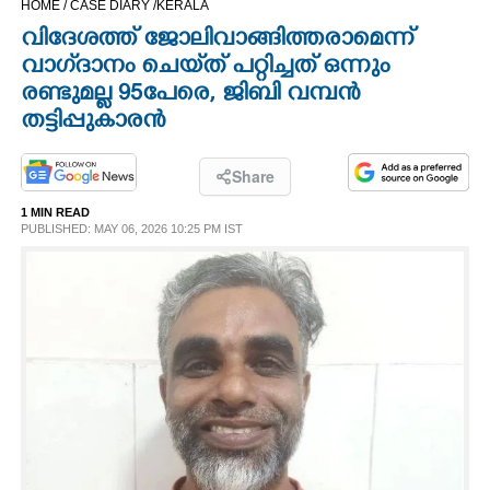
HOME /
CASE DIARY /
KERALA
CINEMA
വിദേശത്ത് ജോലിവാങ്ങിത്തരാമെന്ന്
വാഗ്‌ദാനം ചെയ്‌ത് പറ്റിച്ചത് ഒന്നും
OPINION
രണ്ടുമല്ല 95പേരെ, ജിബി വമ്പൻ
തട്ടിപ്പുകാരൻ
PHOTOS
Share
LIFESTYLE
1 MIN READ
PUBLISHED: MAY 06, 2026 10:25 PM IST
SPIRITUAL
INFO+
ART
ASTRO