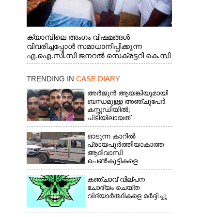
ക്യാമ്പിലെ അംഗം വിഷമങ്ങൾ
വിവരിച്ചപ്പോൾ സമാധാനിപ്പിക്കുന്ന
എ.ഐ.സി.സി ജനറൽ സെക്രട്ടറി കെ.സി
വേണുഗോപാൽ എം.പി. സഹകരണ-
എക്സൈസ് വകുപ്പ് മന്ത്രി എം. ലിജു,
TRENDING IN
CASE DIARY
എന്നിവർ
അർജുൻ ആയങ്കിയുമായി
ബന്ധമുള്ള അഞ്ചുപേർ
കസ്റ്റഡിയിൽ;
പിടിയിലായത്
തിരുവനന്തപുരത്ത് നിന്ന്
ഓടുന്ന കാറിൽ
പ്രായപൂർത്തിയാകാത്ത
ആദിവാസി
പെൺകുട്ടികളെ
കൂട്ടബലാത്സംഗത്തിന്
ഇരയാക്കി; മൂന്ന് പേർ
കഞ്ചാവ് വില്പന
പിടിയിൽ
ചോദ്യം ചെയ്ത
വിദ്യാർത്ഥികളെ മർദ്ദിച്ചു