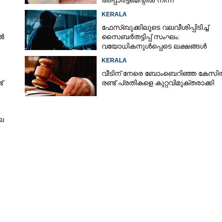
അപ്പാർട്ട്‌മെന്റിൽ നിന്ന്
KERALA
ഫേസ്ബുക്കിലൂടെ വലവീശിപ്പിടിച്ച്
ിൽ
സൈബർതട്ടിപ്പ് സംഘം:
വയോധികനുൾപ്പെടെ ലക്ഷങ്ങൾ
നഷ്ടമായി
KERALA
വീടിന് നേരെ ബോംബെറിഞ്ഞ കേസി
്
രണ്ട് പ്രതികളെ കുറ്റവിമുക്തരാക്കി
Share this link
ലെ
Copy Link
്റെ പേരിൽ ഹണിട്രാപ്പ്, 3
യിൽ