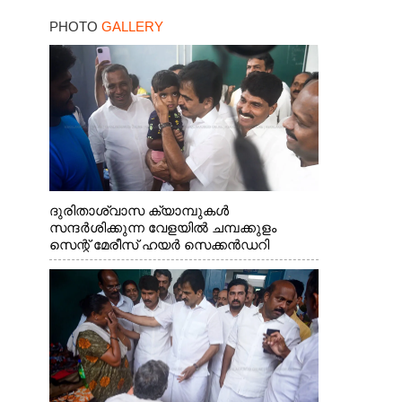
PHOTO
GALLERY
ദുരിതാശ്വാസ ക്യാമ്പുകൾ
സന്ദർശിക്കുന്ന വേളയിൽ ചമ്പക്കുളം
സെന്റ് മേരീസ് ഹയർ സെക്കൻഡറി
സ്കൂളിലെ ക്യാമ്പിലെത്തിയ എ.ഐ.സി.സി
ജനറൽ സെക്രട്ടറി കെ.സി
വേണുഗോപാൽ എം.പി കുരുന്നിനെ
എടുത്ത് ലാളിച്ചപ്പോൾ. സഹകരണ-
എക്സൈസ് വകുപ്പ് മന്ത്രി എം. ലിജു,
കൃഷിവകുപ്പ് മന്ത്രി ടി. സിദ്ദിഖ്, റെജി
ചെറിയാൻ എം. എൽ. എ എന്നിവർ സമീപം