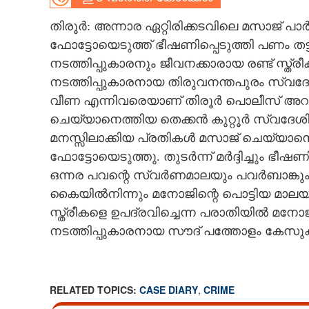
CARTOONS
തിരൂർ: അന്നാര ഏറ്റിരിക്കടവിലെ മസാജ് പാ
ഫോട്ടോയെടുത്ത് ഭീഷണിപ്പെടുത്തി പണം തട
നടത്തിപ്പുകാരനും ജീവനക്കാരായ രണ്ട് സ്ത
LITERATURE
നടത്തിപ്പുകാരനായ തിരുവനന്തപുരം സ്വദേശ
വീണ എന്നിവരെയാണ് തിരൂർ പൊലീസ് അറസ്റ്റ
ZOOM
ചെയ്യാനെത്തിയ തെക്കൻ കുറ്റൂർ സ്വദേ
മനസ്സിലാക്കിയ പ്രതികൾ മസാജ് ചെയ്യാനെ
CONTACT US
ഫോട്ടോയെടുത്തു. തുടർന്ന് മർദ്ദിച്ചും ഭീഷ
ഒന്നര പവന്റെ സ്വർണമാലയും പവർബാങ്കും ബ
കൈയിൽനിന്നും മനോജിന്റെ പൊട്ടിയ മാലയ
സ്ത്രീകളെ ഉപദ്രവിച്ചെന്ന പരാതിയിൽ മന
നടത്തിപ്പുകാരനായ സൗദ് പത്തോളം കേസു
RELATED TOPICS:
CASE DIARY
,
CRIME