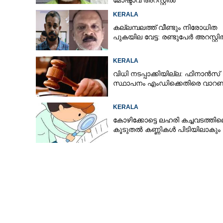
മോഷ്ടാവ് അറസ്റ്റിൽ
KERALA
കല്ലമ്പലത്ത് വീണ്ടും നിരോധിത
പുകയില വേട്ട: രണ്ടുപേർ അറസ്റ്റ
KERALA
വിധി നടപ്പാക്കിയില്ല: ഫിനാൻസ്
സ്ഥാപനം എംഡിക്കെതിരെ വാറണ്ട
KERALA
കോഴിക്കോട്ടെ ലഹരി കച്ചവടത്തി
കൂടുതൽ കണ്ണികൾ പിടിയിലാകും
മസാജ് സെന്ററിന
പ്രതികൾ പിടി