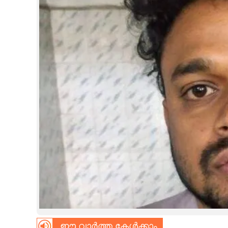
CINEMA
OPINION
PHOTOS
LIFESTYLE
SPIRITUAL
INFO+
ART
ASTRO
ഈ വാർത്ത കേൾക്കാം