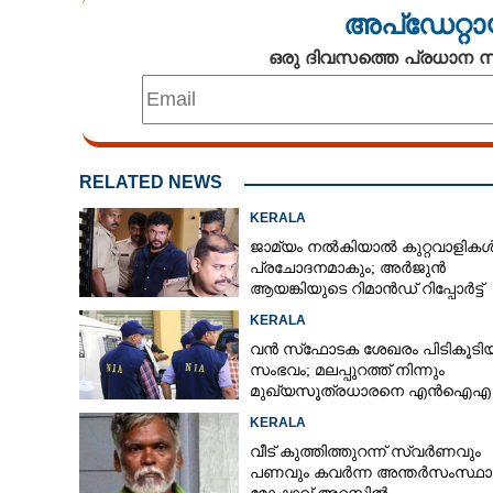
അപ്ഡേറ്റാ
ഒരു ദിവസത്തെ പ്രധാന
RELATED NEWS
KERALA
ജാമ്യം നൽകിയാൽ കുറ്റവാളികൾക
പ്രചോദനമാകും; അർജുൻ
ആയങ്കിയുടെ റിമാൻഡ് റിപ്പോർട്ട്
പുറത്ത്
KERALA
വൻ സ്‌ഫോടക ശേഖരം പിടികൂടി
സംഭവം; മലപ്പുറത്ത് നിന്നും
മുഖ്യസൂത്രധാരനെ എൻഐഎ
അറസ്റ്റ് ചെയ്‌തു
KERALA
വീട് കുത്തിത്തുറന്ന് സ്വർണവും
പണവും കവർന്ന അന്തർസംസ്ഥ