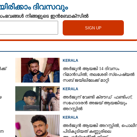
യിരിക്കാം ദിവസവും
 സംഭവങ്ങൾ നിങ്ങളുടെ ഇൻബോക്സിൽ
KERALA
്ക്
അർജുൻ ആയങ്കി 14 ദിവസം
റിമാൻഡിൽ; തലശേരി സ്‌പെഷ്യൽ
സബ് ജയിലിലേക്ക് മാറ്റി
KERALA
യ
അർജുന് വേണ്ടി ക്രൗഡ് ഫണ്ടിംഗ്;
സഹോദരൻ അജയ് ആയങ്കിയും
അറസ്റ്റിൽ
KERALA
അർജുൻ ആയങ്കി അറസ്റ്റിൽ, പൊലീ
ാന
പിടികൂടിയത് കണ്ണൂരിലെ