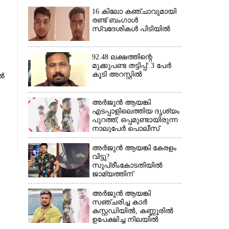
16 കിലോ കഞ്ചാവുമായി
രണ്ട് ബംഗാൾ
സ്വദേശികൾ പിടിയിൽ
92.48 ലക്ഷത്തിന്റെ
മുക്കുപണ്ട തട്ടിപ്പ്: 3 പേർ
×
കൂടി അറസ്റ്റിൽ
ൽ
അർജുൻ ആയങ്കി
എടപ്പാളിലെത്തിയ ദൃശ്യം
പുറത്ത്; ഒപ്പമുണ്ടായിരുന്ന
നാലുപേർ പൊലീസ്
കസ്റ്റഡിയിൽ
അർജുൻ ആയങ്കി കേരളം
വിട്ടു?
സുപ്രീംകോടതിയിൽ
ജാമ്യത്തിന്
ശ്രമിക്കുന്നതായി സംശയം
അർജുൻ ആയങ്കി
സഞ്ചരിച്ച കാർ
കസ്റ്റഡിയിൽ,​ കണ്ണൂരിൽ
ഉപേക്ഷിച്ച നിലയിൽ
കണ്ടെത്തി