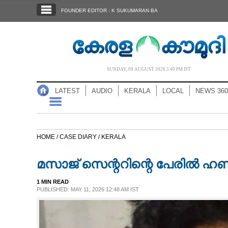
SECTIONS
FOUNDER EDITOR : K SUKUMARAN BA
HOME
LATEST
AUDIO
SUNDAY, 09 AUGUST 2026 5.40 PM IST
NOTIFIED NEWS
LATEST
AUDIO
KERALA
LOCAL
NEWS 360
POLL
KERALA
HOME /
CASE DIARY /
KERALA
LOCAL
മസാജ് സെന്ററിന്റെ പേരിൽ ഹണിട
NEWS 360
1 MIN READ
PUBLISHED: MAY 11, 2026 12:48 AM IST
CASE DIARY