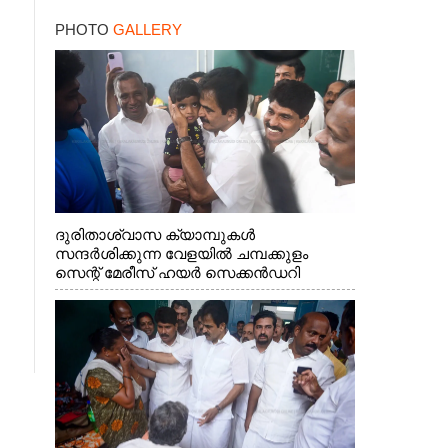
PHOTO
GALLERY
ദുരിതാശ്വാസ ക്യാമ്പുകൾ
സന്ദർശിക്കുന്ന വേളയിൽ ചമ്പക്കുളം
സെന്റ് മേരീസ് ഹയർ സെക്കൻഡറി
സ്കൂളിലെ ക്യാമ്പിലെത്തിയ എ.ഐ.സി.സി
ജനറൽ സെക്രട്ടറി കെ.സി
വേണുഗോപാൽ എം.പി കുരുന്നിനെ
എടുത്ത് ലാളിച്ചപ്പോൾ. സഹകരണ-
എക്സൈസ് വകുപ്പ് മന്ത്രി എം. ലിജു,
കൃഷിവകുപ്പ് മന്ത്രി ടി. സിദ്ദിഖ്, റെജി
ചെറിയാൻ എം. എൽ. എ എന്നിവർ സമീപം