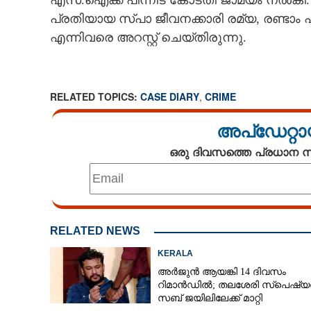
എസ്.ഐക്ക് പിന്നീട് കോടതി ജാമ്യം നൽകി
പ്രതിയായ സ്പാ ജീവനക്കാരി രമ്യ, രണ്ടാം
എന്നിവരെ അറസ്റ്റ് ചെയ്തിരുന്നു.
RELATED TOPICS:
CASE DIARY
,
CRIME
അപ്ഡേറ്റാ
ഒരു ദിവസത്തെ പ്രധാന
RELATED NEWS
ലഹരിക്കേസിൽ കു
ഡോക്ടറിൽ നിന്ന്
KERALA
പൊലീസുകാരന
അർജുൻ ആയങ്കി 14 ദിവസം
റിമാൻഡിൽ; തലശേരി സ്‌പെഷ്
സബ് ജയിലിലേക്ക് മാറ്റി