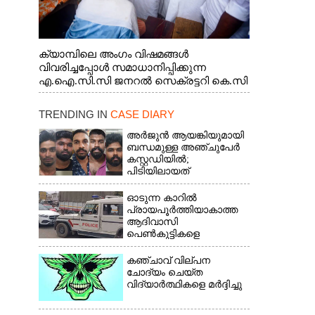
ക്യാമ്പിലെ അംഗം വിഷമങ്ങൾ
വിവരിച്ചപ്പോൾ സമാധാനിപ്പിക്കുന്ന
എ.ഐ.സി.സി ജനറൽ സെക്രട്ടറി കെ.സി
വേണുഗോപാൽ എം.പി. സഹകരണ-
എക്സൈസ് വകുപ്പ് മന്ത്രി എം. ലിജു,
TRENDING IN
CASE DIARY
എന്നിവർ
അർജുൻ ആയങ്കിയുമായി
ബന്ധമുള്ള അഞ്ചുപേർ
കസ്റ്റഡിയിൽ;
പിടിയിലായത്
തിരുവനന്തപുരത്ത് നിന്ന്
ഓടുന്ന കാറിൽ
പ്രായപൂർത്തിയാകാത്ത
ആദിവാസി
പെൺകുട്ടികളെ
കൂട്ടബലാത്സംഗത്തിന്
ഇരയാക്കി; മൂന്ന് പേർ
കഞ്ചാവ് വില്പന
പിടിയിൽ
ചോദ്യം ചെയ്ത
വിദ്യാർത്ഥികളെ മർദ്ദിച്ചു