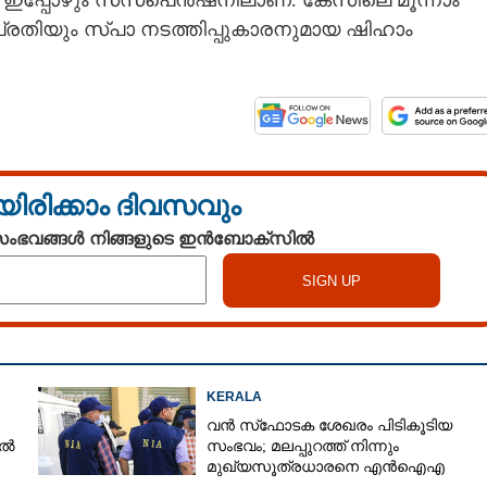
. ഇപ്പോഴും സസ്‌പെൻഷനിലാണ്. കേസിലെ മൂന്നാം
 പ്രതിയും സ്പാ നടത്തിപ്പുകാരനുമായ ഷിഹാം
യിരിക്കാം ദിവസവും
Share this link
 സംഭവങ്ങൾ നിങ്ങളുടെ ഇൻബോക്സിൽ
Copy Link
ടുക്കുമെന്ന് ഭീഷണി,
 1.5 ലക്ഷം തട്ടിയ
KERALA
െതിരെ കേസ്
വൻ സ്‌ഫോടക ശേഖരം പിടികൂടിയ
യൽ
സംഭവം; മലപ്പുറത്ത് നിന്നും
മുഖ്യസൂത്രധാരനെ എൻഐഎ