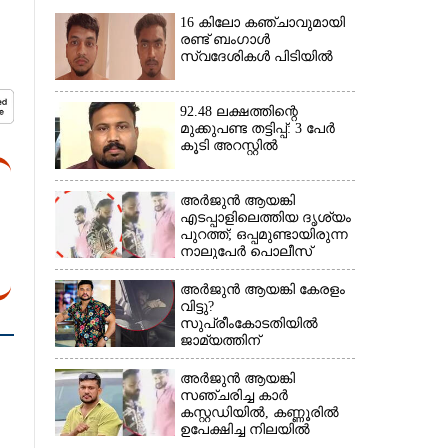
16 കിലോ കഞ്ചാവുമായി
രണ്ട് ബംഗാൾ
സ്വദേശികൾ പിടിയിൽ
92.48 ലക്ഷത്തിന്റെ
മുക്കുപണ്ട തട്ടിപ്പ്: 3 പേർ
×
കൂടി അറസ്റ്റിൽ
അർജുൻ ആയങ്കി
എടപ്പാളിലെത്തിയ ദൃശ്യം
പുറത്ത്; ഒപ്പമുണ്ടായിരുന്ന
നാലുപേർ പൊലീസ്
കസ്റ്റഡിയിൽ
അർജുൻ ആയങ്കി കേരളം
വിട്ടു?
സുപ്രീംകോടതിയിൽ
ജാമ്യത്തിന്
ശ്രമിക്കുന്നതായി സംശയം
അർജുൻ ആയങ്കി
സഞ്ചരിച്ച കാർ
കസ്റ്റഡിയിൽ,​ കണ്ണൂരിൽ
ഉപേക്ഷിച്ച നിലയിൽ
കണ്ടെത്തി