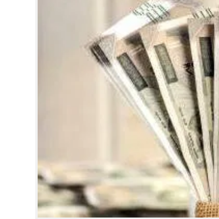
CINEMA
OPINION
PHOTOS
LIFESTYLE
SPIRITUAL
INFO+
ART
ASTRO