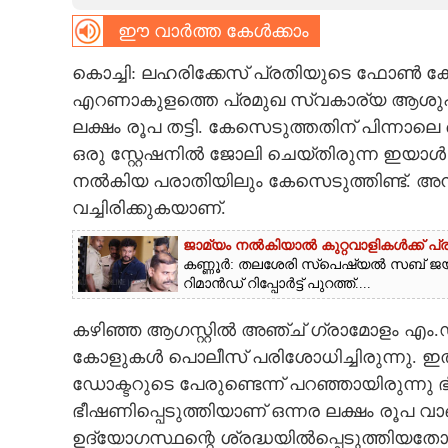
ഈ വാർത്ത കേൾക്കാം
CARTOONS
കൊച്ചി: ലഹരിക്കേസ് പ്രതിയുടെ ഫോൺ കോൾ ല
LITERATURE
എറണാകുളത്തെ പ്രമുഖ സ്വകാര്യ ആശുപത്
ലക്ഷം രൂപ തട്ടി. കേസെടുത്തതിന് പിന്നാ
ZOOM
ഒരു സ്റ്റേഷനിൽ ജോലി ചെയ്തിരുന്ന ഇയാൾ
നൽകിയ പരാതിയിലും കേസെടുത്തിണ്ട്. അ
വച്ചിരിക്കുകയാണ്.
CONTACT US
ജാമ്യം നൽകിയാൽ കുറ്റവാളികൾക്ക് പ്ര
കണ്ണൂർ: തലശേരി സ്‌പെഷ്യൽ സബ് ജയില
റിമാൻഡ് റിപ്പോർട്ട് പുറത്ത്....
കഴിഞ്ഞ ആഗസ്റ്റിൽ അഞ്ച് ഗ്രാമോളം എം
കോളുകൾ പൊലീസ് പരിശോധിച്ചിരുന്നു. ഇ
ഡോക്ടറുടെ പേരുണ്ടെന്ന് പറഞ്ഞായിരുന്ന
ഭീഷണിപ്പെടുത്തിയാണ് ഒന്നര ലക്ഷം രൂപ വാ
ഉദ്യോഗസ്ഥന്റെ ശ്രദ്ധയിൽപ്പെടുത്തിയതോ