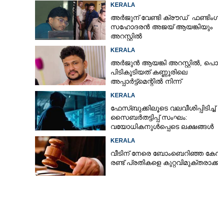
KERALA
അർജുന് വേണ്ടി ക്രൗഡ് ഫണ്ടിംഗ്
സഹോദരൻ അജയ് ആയങ്കിയും
അറസ്റ്റിൽ
KERALA
അർജുൻ ആയങ്കി അറസ്റ്റിൽ, പൊ
പിടികൂടിയത് കണ്ണൂരിലെ
അപ്പാർട്ട്‌മെന്റിൽ നിന്ന്
KERALA
ഫേസ്ബുക്കിലൂടെ വലവീശിപ്പിടിച്ച്
സൈബർതട്ടിപ്പ് സംഘം:
വയോധികനുൾപ്പെടെ ലക്ഷങ്ങൾ
നഷ്ടമായി
KERALA
വീടിന് നേരെ ബോംബെറിഞ്ഞ ക
രണ്ട് പ്രതികളെ കുറ്റവിമുക്തരാക്ക