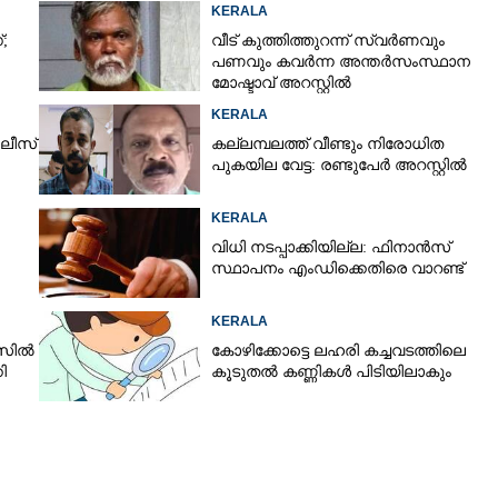
അറസ്റ്റ് ചെയ്‌തു
KERALA
;
വീട് കുത്തിത്തുറന്ന് സ്വർണവും
പണവും കവർന്ന അന്തർസംസ്ഥാന
മോഷ്ടാവ് അറസ്റ്റിൽ
KERALA
ലീസ്
കല്ലമ്പലത്ത് വീണ്ടും നിരോധിത
പുകയില വേട്ട: രണ്ടുപേർ അറസ്റ്റിൽ
KERALA
വിധി നടപ്പാക്കിയില്ല: ഫിനാൻസ്
സ്ഥാപനം എംഡിക്കെതിരെ വാറണ്ട്
KERALA
േസിൽ
കോഴിക്കോട്ടെ ലഹരി കച്ചവടത്തിലെ
ി
കൂടുതൽ കണ്ണികൾ പിടിയിലാകും