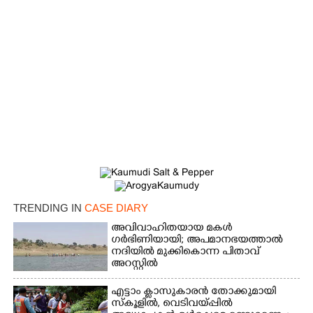
×
Share this link
Copy Link
TRENDING IN
CASE DIARY
അവിവാഹിതയായ മകൾ
ഗർഭിണിയായി; അപമാനഭയത്താൽ
നദിയിൽ മുക്കികൊന്ന പിതാവ്
അറസ്റ്റിൽ
എട്ടാം ക്ളാസുകാരൻ തോക്കുമായി
സ്കൂളിൽ, വെടിവയ്പ്പിൽ