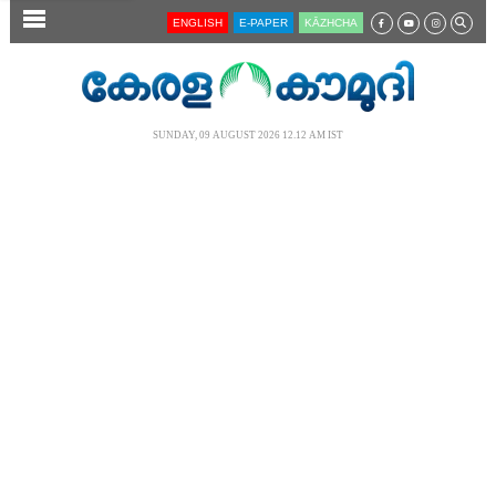
SECTIONS
ENGLISH
E-PAPER
KĀZHCHA
HOME
LATEST
SUNDAY, 09 AUGUST 2026 12.12 AM IST
AUDIO
NOTIFIED NEWS
POLL
KERALA
LOCAL
NEWS 360
CASE DIARY