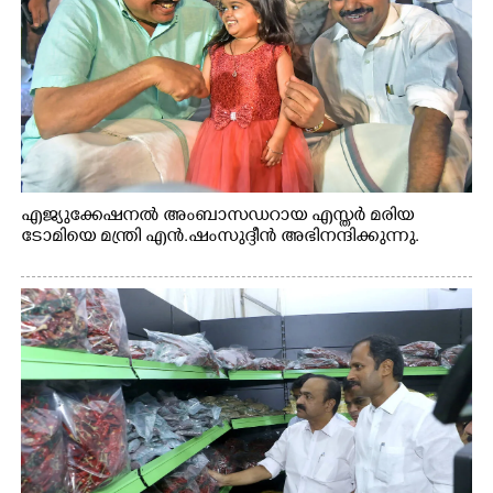
എജ്യുക്കേഷനൽ അംബാസഡറായ എസ്തർ മരിയ
ടോമിയെ മന്ത്രി എൻ.ഷംസുദ്ദീൻ അഭിനന്ദിക്കുന്നു.