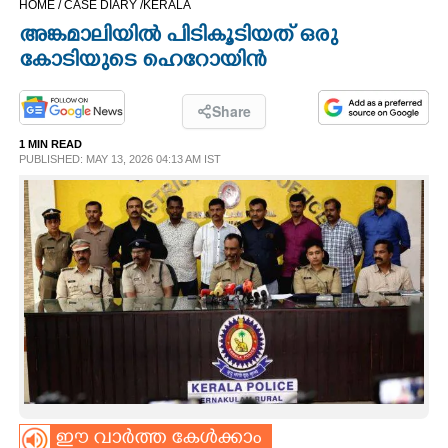
HOME /
CASE DIARY /
KERALA
CINEMA
അങ്കമാലിയിൽ പിടികൂടിയത് ഒരു
കോടിയുടെ ഹെറോയിൻ
OPINION
Share
PHOTOS
1 MIN READ
PUBLISHED: MAY 13, 2026 04:13 AM IST
LIFESTYLE
SPIRITUAL
INFO+
ART
ASTRO
ഈ വാർത്ത കേൾക്കാം