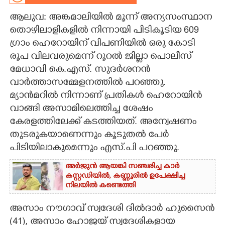
ആലുവ: അങ്കമാലിയിൽ മൂന്ന് അന്യസംസ്ഥാന
CARTOONS
തൊഴിലാളികളിൽ നിന്നായി പിടികൂടിയ 609
ഗ്രാം ഹെറോയിന് വിപണിയിൽ ഒരു കോടി
LITERATURE
രൂപ വിലവരുമെന്ന് റൂറൽ ജില്ലാ പൊലീസ്
മേധാവി കെ.എസ്. സുദർശനൻ
ZOOM
വാർത്താസമ്മേളനത്തിൽ പറഞ്ഞു.
മ്യാൻമറിൽ നിന്നാണ് പ്രതികൾ ഹെറോയിൻ
CONTACT US
വാങ്ങി അസാമിലെത്തിച്ച ശേഷം
കേരളത്തിലേക്ക് കടത്തിയത്. അന്വേഷണം
തുടരുകയാണെന്നും കൂടുതൽ പേർ
പിടിയിലാകുമെന്നും എസ്.പി പറഞ്ഞു.
അർജുൻ ആയങ്കി സഞ്ചരിച്ച കാർ
കസ്റ്റഡിയിൽ,​ കണ്ണൂരിൽ ഉപേക്ഷിച്ച
നിലയിൽ കണ്ടെത്തി
അസാം നൗഗാവ് സ്വദേശി ദിൽദാർ ഹുസൈൻ
(41), അസാം ഹോജയ് സ്വദേശികളായ