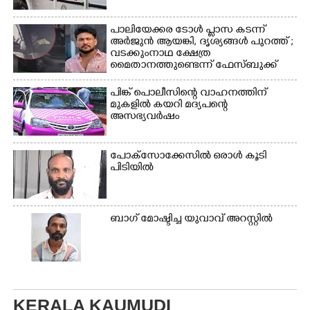
പാലിയേക്കര ടോൾ പ്ലാസ കടന്ന്
അർജുൻ ആയങ്കി,​ ദൃശ്യങ്ങൾ പുറത്ത് ;
വടക്കുംനാഥ ക്ഷേത്ര
മൈതാനത്തുണ്ടെന്ന് ഫേസ്ബുക്ക്
പോസ്റ്റ്
പിങ്ക് പൊലീസിന്റെ വാഹനത്തിന്
മുകളിൽ കയറി മദ്യപന്റെ
അസഭ്യവ‌ർഷം
പോക്സോക്കേസിൽ ഒരാൾ കൂടി
പിടിയിൽ
ബാഗ് മോഷ്ടിച്ച യുവാവ് അറസ്റ്റിൽ
KERALA KAUMUDI