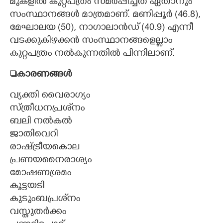
മുകളിൽ കുറ്റപത്രം സമർപ്പിച്ചത് ഏതാനും
സംസ്ഥാനങ്ങൾ മാത്രമാണ്. മണിപ്പൂർ (46.8),
മേഘാലയ (50), നാഗാലാൻഡ് (40.9) എന്നീ
വടക്കുകിഴക്കൻ സംസ്ഥാനങ്ങളെല്ലാം
കുറ്റപത്രം നൽകുന്നതിൽ പിന്നിലാണ്.
കാരണങ്ങൾ
വ്യക്തി വൈരാഗ്യം
സ്ത്രീധനപ്രശ്‌നം
ബലി നൽകൽ
ജാതിവെറി
രാഷ്ട്രീയകൊല
പ്രണയനൈരാശ്യം
മോഷണശ്രമം
കൂട്ടയടി
കുടുംബപ്രശ്‌നം
വസ്തുതർക്കം