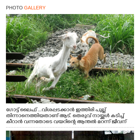
PHOTO
GALLERY
ഗോട്ട് ലൈഫ് ...വിശപ്പടക്കാൻ ഇത്തിരി പുല്ല്
തിന്നാനെത്തിയതാണ് ആട്. തെരുവ് നായ്ക്കൾ കടിച്ച്
കീറാൻ വന്നതോടെ വയറിന്റെ ആന്തൽ മറന്ന് ജീവന്
വേണ്ടിയായി ഓട്ടം. എറണാകുളം വാത്തുരുത്തിയിൽ
നിന്നുള്ള കാഴ്ച