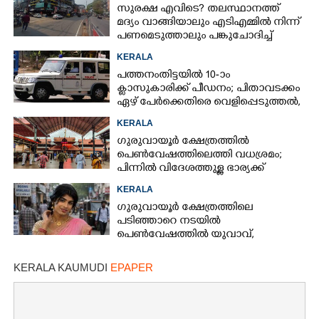
സുരക്ഷ എവിടെ?​ തലസ്ഥാനത്ത്
മദ്യം വാങ്ങിയാലും എടിഎമ്മിൽ നിന്ന്
പണമെടുത്താലും പങ്കുചോദിച്ച്
സാമൂഹ്യവിരുദ്ധർ
KERALA
പത്തനംതിട്ടയിൽ 10-ാം
ക്ലാസുകാരിക്ക് പീഡനം; പിതാവടക്കം
ഏഴ് പേർക്കെതിരെ വെളിപ്പെടുത്തൽ,
മൂന്നുപേർ അറസ്റ്റിൽ
KERALA
ഗുരുവായൂർ ക്ഷേത്രത്തിൽ
പെൺവേഷത്തിലെത്തി വധശ്രമം;
പിന്നിൽ വിദേശത്തുള്ള ഭാര്യക്ക്
ചിത്രങ്ങൾ അയച്ചതിലെ പക
KERALA
ഗുരുവായൂർ ക്ഷേത്രത്തിലെ
പടിഞ്ഞാറെ നടയിൽ
പെൺവേഷത്തിൽ യുവാവ്,​
കസ്റ്റഡിയിലെടുത്തപ്പോൾ
തെളിഞ്ഞത് വൻഗൂഢാലോചന
KERALA KAUMUDI
EPAPER