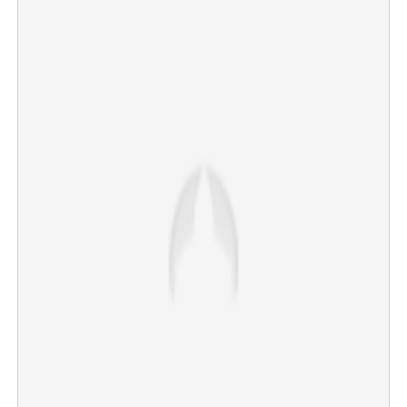
×
Share this link
Copy Link