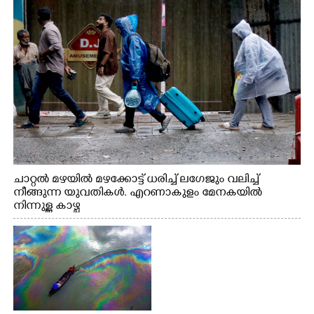
ചാറ്റൽ മഴയിൽ മഴക്കോട്ട് ധരിച്ച് ലഗേജും വലിച്ച്
നീങ്ങുന്ന യുവതികൾ. എറണാകുളം മേനകയിൽ
നിന്നുള്ള കാഴ്ച