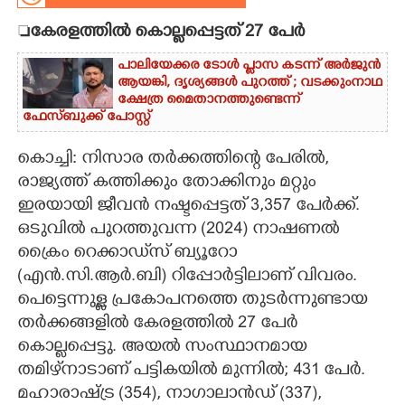

കേരളത്തിൽ കൊല്ലപ്പെട്ടത് 27 പേ‌ർ
CARTOONS
പാലിയേക്കര ടോൾ പ്ലാസ കടന്ന് അർജുൻ
ആയങ്കി,​ ദൃശ്യങ്ങൾ പുറത്ത് ; വടക്കുംനാഥ
LITERATURE
ക്ഷേത്ര മൈതാനത്തുണ്ടെന്ന്
ഫേസ്ബുക്ക് പോസ്റ്റ്
ZOOM
കൊച്ചി: നിസാര തർക്കത്തിന്റെ പേരിൽ,
രാജ്യത്ത് കത്തിക്കും തോക്കിനും മറ്റും
CONTACT US
ഇരയായി ജീവൻ നഷ്ടപ്പെട്ടത് 3,357 പേർക്ക്.
ഒടുവിൽ പുറത്തുവന്ന (2024) നാഷണൽ
ക്രൈം റെക്കാഡ്‌സ് ബ്യൂറോ
(എൻ.സി.ആർ.ബി) റിപ്പോർട്ടിലാണ് വിവരം.
പെട്ടെന്നുള്ള പ്രകോപനത്തെ തുടർന്നുണ്ടായ
തർക്കങ്ങളിൽ കേരളത്തിൽ 27 പേർ
കൊല്ലപ്പെട്ടു. അയൽ സംസ്ഥാനമായ
തമിഴ്‌നാടാണ് പട്ടികയിൽ മുന്നിൽ; 431 പേർ.
മഹാരാഷ്ട്ര (354), നാഗാലാൻഡ് (337),