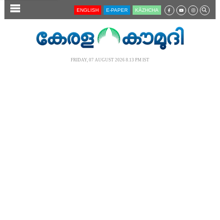
SECTIONS
ENGLISH
E-PAPER
KĀZHCHA
HOME
LATEST
FRIDAY, 07 AUGUST 2026 8.13 PM IST
AUDIO
NOTIFIED NEWS
POLL
KERALA
LOCAL
NEWS 360
CASE DIARY