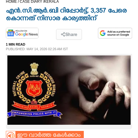
HOME /
CASE DIARY /
KERALA
CINEMA
എൻ.സി.ആർ.ബി റിപ്പോ‌ർട്ട്, 3,357 പേരെ
കൊന്നത് നിസാര കാര്യത്തിന്
OPINION
Share
PHOTOS
1 MIN READ
PUBLISHED: MAY 14, 2026 02:26 AM IST
LIFESTYLE
SPIRITUAL
INFO+
ART
ASTRO
ഈ വാർത്ത കേൾക്കാം