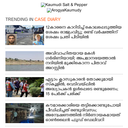
TRENDING IN
CASE DIARY
12കാരനെ കാറിടിച്ച് കൊലപ്പെടുത്തിയ
ശേഷം രാജ്യംവിട്ടു; രണ്ട് വർഷത്തിന്
ശേഷം പ്രതി പിടിയിൽ
അവിവാഹിതയായ മകൾ
ഗർഭിണിയായി; അപമാനഭയത്താൽ
നദിയിൽ മുക്കികൊന്ന പിതാവ്
അറസ്റ്റിൽ
എട്ടാം ക്ളാസുകാരൻ തോക്കുമായി
സ്കൂളിൽ, വെടിവയ്പ്പിൽ
അദ്ധ്യാപകൻ ഉൾപ്പെടെ രണ്ടുമരണം;
15 പേർക്ക് പരിക്ക്
കൗമാരക്കാരിയെ തട്ടിക്കൊണ്ടുപോയി
പീഡിപ്പിച്ചത് രണ്ടുദിവസം;
അന്വേഷണത്തിൽ നിർണായകമായത്
ഓൺലൈൻ ഫുഡ് ഡെലിവറി